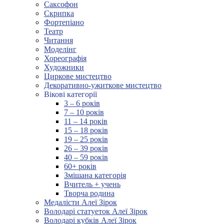
Саксофон
Скрипка
Фортепіано
Театр
Читання
Моделінг
Хореографія
Художники
Циркове мистецтво
Декоративно-ужиткове мистецтво
Вікові категорії
3 – 6 років
7 – 10 років
11 – 14 років
15 – 18 років
19 – 25 років
26 – 39 років
40 – 59 років
60+ років
Змішана категорія
Вчитель + учень
Творча родина
Медалісти Алеї Зірок
Володарі статуеток Алеї Зірок
Володарі кубків Алеї Зірок