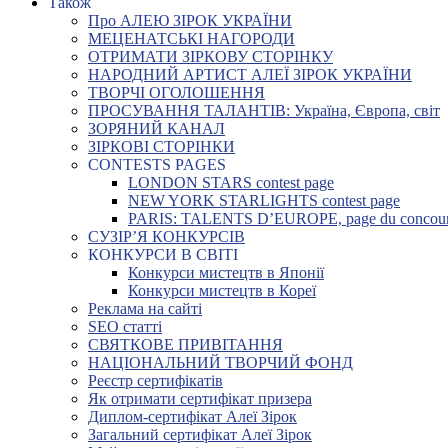
Також
Про АЛЕЮ ЗІРОК УКРАЇНИ
МЕЦЕНАТСЬКІ НАГОРОДИ
ОТРИМАТИ ЗІРКОВУ СТОРІНКУ
НАРОДНИЙ АРТИСТ АЛЕЇ ЗІРОК УКРАЇНИ
ТВОРЧІ ОГОЛОШЕННЯ
ПРОСУВАННЯ ТАЛАНТІВ: Україна, Європа, світ
ЗОРЯНИЙ КАНАЛ
ЗІРКОВІ СТОРІНКИ
CONTESTS PAGES
LONDON STARS contest page
NEW YORK STARLIGHTS contest page
PARIS: TALENTS D’EUROPE, page du concou
СУЗІР’Я КОНКУРСІВ
КОНКУРСИ В СВІТІ
Конкурси мистецтв в Японії
Конкурси мистецтв в Кореї
Реклама на сайті
SEO статті
СВЯТКОВЕ ПРИВІТАННЯ
НАЦІОНАЛЬНИЙ ТВОРЧИЙ ФОНД
Реєстр сертифікатів
Як отримати сертифікат призера
Диплом-сертифікат Алеї Зірок
Загальний сертифікат Алеї Зірок