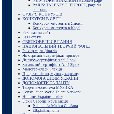
NEW YORK STARLIGHTS contest page
PARIS: TALENTS D’EUROPE, page du
concours
СУЗІР’Я КОНКУРСІВ
КОНКУРСИ В СВІТІ
Конкурси мистецтв в Японії
Конкурси мистецтв в Кореї
Реклама на сайті
SEO статті
СВЯТКОВЕ ПРИВІТАННЯ
НАЦІОНАЛЬНИЙ ТВОРЧИЙ ФОНД
Реєстр сертифікатів
Як отримати сертифікат призера
Диплом-сертифікат Алеї Зірок
Загальний сертифікат Алеї Зірок
Майстер-класи і лекції
Продати пісню, музику, картину
ДОПОМОГА ДІТЯМ УКРАЇНИ
ДОПОМОГТИ ТАЛАНТУ
Творча екосистема МУЗИКА
Constellation World Talent Network
Новини України і світу
Зірки Європи: круті місця
Palau de la Música Catalana
Elbphilharmonie