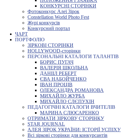
ПОЛОЖЕННЯ І ЗАЯВКА
КОНКУРСНІ СТОРІНКИ
Фотоконкурс Алеї Зірок
Constellation World Photo Fest
Журі конкурсів
Конкурсний портал
ЧАРТ
ПОРТФОЛІО
ЗІРКОВІ СТОРІНКИ
HOLLYWOOD-сторінки
ПЕРСОНАЛЬНІ КАТАЛОГИ ТАЛАНТІВ
БОРИС ПУГАЧ
ВАЛЕРІЯ ШКОЛЬНА
ДАНІІЛ РЕБЕРТ
ЄВА НАБОЙЧЕНКО
ІВАН ПРОЦІВ
ОЛЕКСАНДРА РОМАНОВА
МИХАЙЛО ЖУРБА
МИХАЙЛО СЛЄПУХІН
ПЕДАГОГІЧНІ КАТАЛОГИ ВЧИТЕЛІВ
МАРИНА СЛЮСАРЕНКО
ОТРИМАТИ ЗІРКОВУ СТОРІНКУ
STAR JOURNAL
АЛЕЯ ЗІРОК УКРАЇНИ: ІСТОРІЇ УСПІХУ
Всі зіркові сторінки для конкурсантів