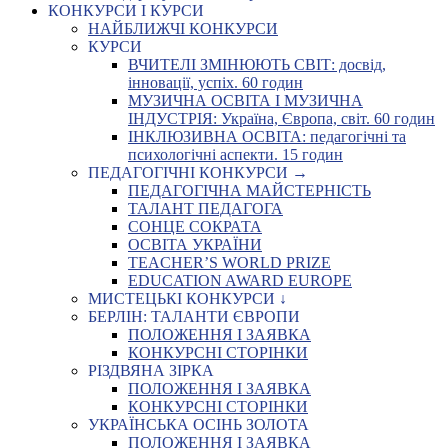
КОНКУРСИ І КУРСИ
НАЙБЛИЖЧІ КОНКУРСИ
КУРСИ
ВЧИТЕЛІ ЗМІНЮЮТЬ СВІТ: досвід,
інновації, успіх. 60 годин
МУЗИЧНА ОСВІТА І МУЗИЧНА
ІНДУСТРІЯ: Україна, Європа, світ. 60 годин
ІНКЛЮЗИВНА ОСВІТА: педагогічні та
психологічні аспекти. 15 годин
ПЕДАГОГІЧНІ КОНКУРСИ →
ПЕДАГОГІЧНА МАЙСТЕРНІСТЬ
ТАЛАНТ ПЕДАГОГА
СОНЦЕ СОКРАТА
ОСВІТА УКРАЇНИ
TEACHER’S WORLD PRIZE
EDUCATION AWARD EUROPE
МИСТЕЦЬКІ КОНКУРСИ ↓
БЕРЛІН: ТАЛАНТИ ЄВРОПИ
ПОЛОЖЕННЯ І ЗАЯВКА
КОНКУРСНІ СТОРІНКИ
РІЗДВЯНА ЗІРКА
ПОЛОЖЕННЯ І ЗАЯВКА
КОНКУРСНІ СТОРІНКИ
УКРАЇНСЬКА ОСІНЬ ЗОЛОТА
ПОЛОЖЕННЯ І ЗАЯВКА