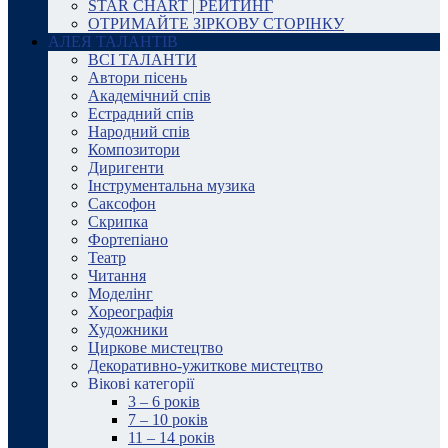
STAR CHART | РЕЙТИНГ
ОТРИМАЙТЕ ЗІРКОВУ СТОРІНКУ
АЛЕЯ ТАЛАНТІВ
ВСІ ТАЛАНТИ
Автори пісень
Академічний спів
Естрадний спів
Народний спів
Композитори
Диригенти
Інструментальна музика
Саксофон
Скрипка
Фортепіано
Театр
Читання
Моделінг
Хореографія
Художники
Циркове мистецтво
Декоративно-ужиткове мистецтво
Вікові категорії
3 – 6 років
7 – 10 років
11 – 14 років