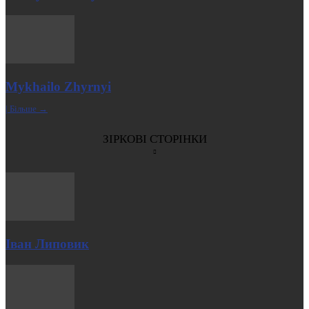
Mykhailo Zhyrnyi
| Більше →
ЗІРКОВІ СТОРІНКИ
Іван Липовик