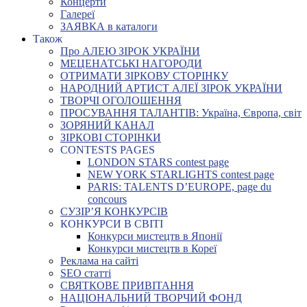
Концерти
Галереї
ЗАЯВКА в каталоги
Також
Про АЛЕЮ ЗІРОК УКРАЇНИ
МЕЦЕНАТСЬКІ НАГОРОДИ
ОТРИМАТИ ЗІРКОВУ СТОРІНКУ
НАРОДНИЙ АРТИСТ АЛЕЇ ЗІРОК УКРАЇНИ
ТВОРЧІ ОГОЛОШЕННЯ
ПРОСУВАННЯ ТАЛАНТІВ: Україна, Європа, світ
ЗОРЯНИЙ КАНАЛ
ЗІРКОВІ СТОРІНКИ
CONTESTS PAGES
LONDON STARS contest page
NEW YORK STARLIGHTS contest page
PARIS: TALENTS D’EUROPE, page du
concours
СУЗІР’Я КОНКУРСІВ
КОНКУРСИ В СВІТІ
Конкурси мистецтв в Японії
Конкурси мистецтв в Кореї
Реклама на сайті
SEO статті
СВЯТКОВЕ ПРИВІТАННЯ
НАЦІОНАЛЬНИЙ ТВОРЧИЙ ФОНД