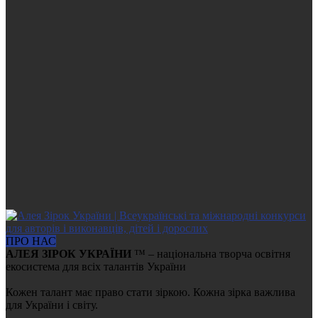
ПРО НАС
АЛЕЯ ЗІРОК УКРАЇНИ
™ – національна творча освітня
екосистема для всіх талантів України
Кожен талант має право стати зіркою. Кожна зірка важлива
для України і світу.