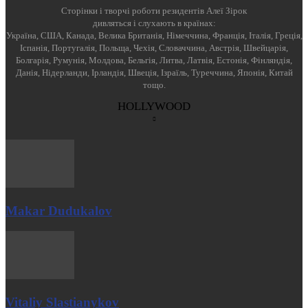
Cторінки і творчі роботи резидентів Алеї Зірок
дивляться і слухають в країнах:
Україна, США, Канада, Велика Британія, Німеччина, Франція, Італія, Греція,
Іспанія, Португалія, Польща, Чехія, Словаччина, Австрія, Швейцарія,
Болгарія, Румунія, Молдова, Бельгія, Литва, Латвія, Естонія, Фінляндія,
Данія, Нідерланди, Ірландія, Швеція, Ізраїль, Туреччина, Японія, Китай
тощо.
HOLLYWOOD
Makar Dudukalov
Vitaliy Slastianykov