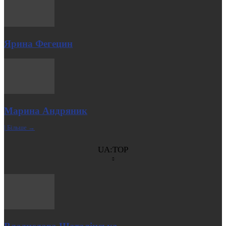
Ярина Фегецин
Марина Андряник
| Більше →
UA:TOP