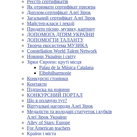
Реєстр сертифікатів
Як отримати сертифікат призера
Диплом-сертифікат Алеї Зірок
Загальний сертифікат Алеї Зірок
Майстер-класи і лекції
Продати пісню, музику, картину
ДОПОМОГА ДІТЯМ УКРАЇНИ
ДОПОМОГТИ ТАЛАНТУ
Творча екосистема МУЗИКА
Constellation World Talent Network
Новини України і світу
Зірки Європи: круті місця
Palau de la Música Catalana
Elbphilharmonie
Конкурсні сторінки
Контакти
Підписка на новини
КОНКУРСНИЙ ПОРТАЛ
Що я оплачую тут?
Віртуальні нагороди Алеї Зірок
Медалісти та володарі статуеток і кубків
Алеї Зірок України
Alley of Stars: Europe
For American teachers
Країни і міста