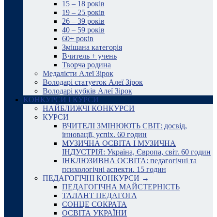
15 – 18 років
19 – 25 років
26 – 39 років
40 – 59 років
60+ років
Змішана категорія
Вчитель + учень
Творча родина
Медалісти Алеї Зірок
Володарі статуеток Алеї Зірок
Володарі кубків Алеї Зірок
КОНКУРСИ І КУРСИ
НАЙБЛИЖЧІ КОНКУРСИ
КУРСИ
ВЧИТЕЛІ ЗМІНЮЮТЬ СВІТ: досвід,
інновації, успіх. 60 годин
МУЗИЧНА ОСВІТА І МУЗИЧНА
ІНДУСТРІЯ: Україна, Європа, світ. 60 годин
ІНКЛЮЗИВНА ОСВІТА: педагогічні та
психологічні аспекти. 15 годин
ПЕДАГОГІЧНІ КОНКУРСИ →
ПЕДАГОГІЧНА МАЙСТЕРНІСТЬ
ТАЛАНТ ПЕДАГОГА
СОНЦЕ СОКРАТА
ОСВІТА УКРАЇНИ