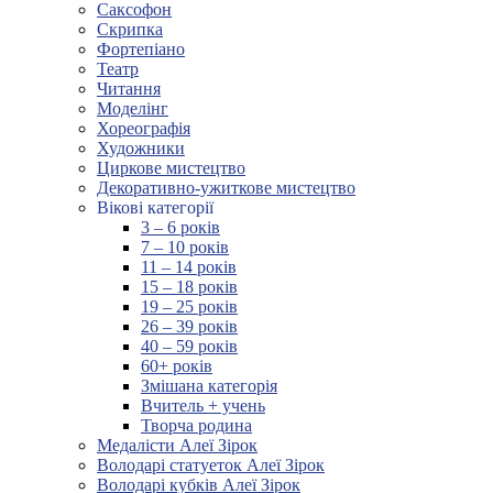
Саксофон
Скрипка
Фортепіано
Театр
Читання
Моделінг
Хореографія
Художники
Циркове мистецтво
Декоративно-ужиткове мистецтво
Вікові категорії
3 – 6 років
7 – 10 років
11 – 14 років
15 – 18 років
19 – 25 років
26 – 39 років
40 – 59 років
60+ років
Змішана категорія
Вчитель + учень
Творча родина
Медалісти Алеї Зірок
Володарі статуеток Алеї Зірок
Володарі кубків Алеї Зірок