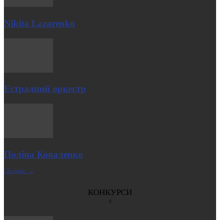
Nikita Lazarenko
Естрадний оркестр
Поліна Коваленко
| Більше →
КОНКУРСИ