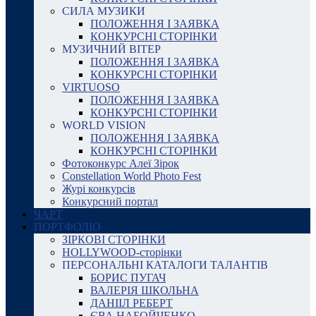
СИЛА МУЗИКИ
ПОЛОЖЕННЯ І ЗАЯВКА
КОНКУРСНІ СТОРІНКИ
МУЗИЧНИЙ ВІТЕР
ПОЛОЖЕННЯ І ЗАЯВКА
КОНКУРСНІ СТОРІНКИ
VIRTUOSO
ПОЛОЖЕННЯ І ЗАЯВКА
КОНКУРСНІ СТОРІНКИ
WORLD VISION
ПОЛОЖЕННЯ І ЗАЯВКА
КОНКУРСНІ СТОРІНКИ
Фотоконкурс Алеї Зірок
Constellation World Photo Fest
Журі конкурсів
Конкурсний портал
ЧАРТ
ПОРТФОЛІО
ЗІРКОВІ СТОРІНКИ
HOLLYWOOD-сторінки
ПЕРСОНАЛЬНІ КАТАЛОГИ ТАЛАНТІВ
БОРИС ПУГАЧ
ВАЛЕРІЯ ШКОЛЬНА
ДАНІІЛ РЕБЕРТ
ЄВА НАБОЙЧЕНКО