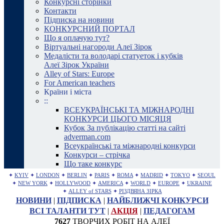
Конкурсні сторінки
Контакти
Підписка на новини
КОНКУРСНИЙ ПОРТАЛ
Що я оплачую тут?
Віртуальні нагороди Алеї Зірок
Медалісти та володарі статуеток і кубків
Алеї Зірок України
Alley of Stars: Europe
For American teachers
Країни і міста
::
ВСЕУКРАЇНСЬКІ ТА МІЖНАРОДНІ
КОНКУРСИ ЦЬОГО МІСЯЦЯ
Кубок За публікацію статті на сайті
adverman.com
Всеукраїнські та міжнародні конкурси
Конкурси – стрічка
Що таке конкурс
✦
KYIV
✦
LONDON
✦
BERLIN
✦
PARIS
✦
ROMA
✦
MADRID
✦
TOKYO
✦
SEOUL
✦
NEW YORK
✦
HOLLYWOOD
✦
AMERICA
✦
WORLD
✦
EUROPE
✦
UKRAINE
✦
ALLEY of STARS
✦
РІЗДВЯНА ЗІРКА
НОВИНИ
|
ПІДПИСКА
|
НАЙБЛИЖЧІ КОНКУРСИ
ВСІ ТАЛАНТИ ТУТ
|
АКЦІЯ
|
ПЕДАГОГАМ
7627
ТВОРЧИХ РОБІТ НА АЛЕЇ