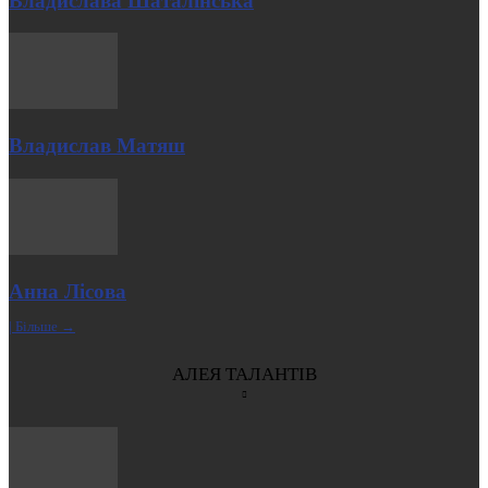
Владислава Шаталінська
Владислав Матяш
Анна Лісова
| Більше →
АЛЕЯ ТАЛАНТІВ