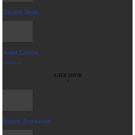
Віолета Заєць
Аліна Савчук
| Більше →
АЛЕЯ ЗІРОК
Макар Дудукалов