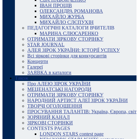
ІВАН ПРОЦІВ
ОЛЕКСАНДРА РОМАНОВА
МИХАЙЛО ЖУРБА
МИХАЙЛО СЛЄПУХІН
ПЕДАГОГІЧНІ КАТАЛОГИ ВЧИТЕЛІВ
МАРИНА СЛЮСАРЕНКО
ОТРИМАТИ ЗІРКОВУ СТОРІНКУ
STAR JOURNAL
АЛЕЯ ЗІРОК УКРАЇНИ: ІСТОРІЇ УСПІХУ
Всі зіркові сторінки для конкурсантів
Концерти
Галереї
ЗАЯВКА в каталоги
Також
Про АЛЕЮ ЗІРОК УКРАЇНИ
МЕЦЕНАТСЬКІ НАГОРОДИ
ОТРИМАТИ ЗІРКОВУ СТОРІНКУ
НАРОДНИЙ АРТИСТ АЛЕЇ ЗІРОК УКРАЇНИ
ТВОРЧІ ОГОЛОШЕННЯ
ПРОСУВАННЯ ТАЛАНТІВ: Україна, Європа, світ
ЗОРЯНИЙ КАНАЛ
ЗІРКОВІ СТОРІНКИ
CONTESTS PAGES
LONDON STARS contest page