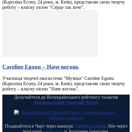
(Кароліна Егону, 24 роки, м. Київ), представляє свою творчу
роботу – власну пісню "Серце так хоче".
Caroline Egonu – Наче вогонь
Учасниця творчої екосистеми "Музика" Caroline Egonu
(Кароліна Егону, 24 роки, м. Київ), представляє свою творчу
роботу – власну пісню "Наче вогонь".
Долучайтеся до Всеукраїнського рейтингу талантів
Національний Творчий Чарт
:
Подавайтеся в Чарт через конкурс
Творча Сотня
. Або через
інші наші
конкурси
із Золотими пакетами.