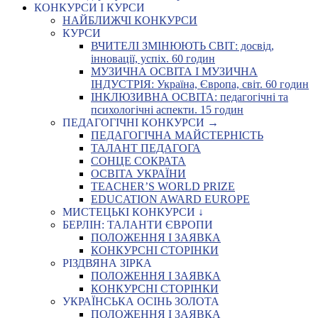
КОНКУРСИ І КУРСИ
НАЙБЛИЖЧІ КОНКУРСИ
КУРСИ
ВЧИТЕЛІ ЗМІНЮЮТЬ СВІТ: досвід,
інновації, успіх. 60 годин
МУЗИЧНА ОСВІТА І МУЗИЧНА
ІНДУСТРІЯ: Україна, Європа, світ. 60 годин
ІНКЛЮЗИВНА ОСВІТА: педагогічні та
психологічні аспекти. 15 годин
ПЕДАГОГІЧНІ КОНКУРСИ →
ПЕДАГОГІЧНА МАЙСТЕРНІСТЬ
ТАЛАНТ ПЕДАГОГА
СОНЦЕ СОКРАТА
ОСВІТА УКРАЇНИ
TEACHER’S WORLD PRIZE
EDUCATION AWARD EUROPE
МИСТЕЦЬКІ КОНКУРСИ ↓
БЕРЛІН: ТАЛАНТИ ЄВРОПИ
ПОЛОЖЕННЯ І ЗАЯВКА
КОНКУРСНІ СТОРІНКИ
РІЗДВЯНА ЗІРКА
ПОЛОЖЕННЯ І ЗАЯВКА
КОНКУРСНІ СТОРІНКИ
УКРАЇНСЬКА ОСІНЬ ЗОЛОТА
ПОЛОЖЕННЯ І ЗАЯВКА