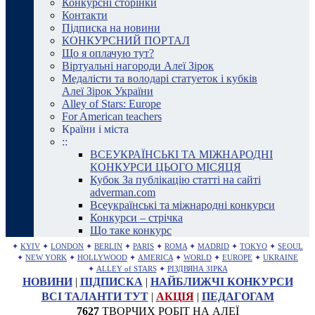
Конкурсні сторінки
Контакти
Підписка на новини
КОНКУРСНИЙ ПОРТАЛ
Що я оплачую тут?
Віртуальні нагороди Алеї Зірок
Медалісти та володарі статуеток і кубків
Алеї Зірок України
Alley of Stars: Europe
For American teachers
Країни і міста
::
ВСЕУКРАЇНСЬКІ ТА МІЖНАРОДНІ
КОНКУРСИ ЦЬОГО МІСЯЦЯ
Кубок За публікацію статті на сайті
adverman.com
Всеукраїнські та міжнародні конкурси
Конкурси – стрічка
Що таке конкурс
✦
KYIV
✦
LONDON
✦
BERLIN
✦
PARIS
✦
ROMA
✦
MADRID
✦
TOKYO
✦
SEOUL
✦
NEW YORK
✦
HOLLYWOOD
✦
AMERICA
✦
WORLD
✦
EUROPE
✦
UKRAINE
✦
ALLEY of STARS
✦
РІЗДВЯНА ЗІРКА
НОВИНИ
|
ПІДПИСКА
|
НАЙБЛИЖЧІ КОНКУРСИ
ВСІ ТАЛАНТИ ТУТ
|
АКЦІЯ
|
ПЕДАГОГАМ
7627
ТВОРЧИХ РОБІТ НА АЛЕЇ