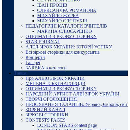
ІВАН ПРОЦІВ
ОЛЕКСАНДРА РОМАНОВА
МИХАЙЛО ЖУРБА
МИХАЙЛО СЛЄПУХІН
ПЕДАГОГІЧНІ КАТАЛОГИ ВЧИТЕЛІВ
МАРИНА СЛЮСАРЕНКО
ОТРИМАТИ ЗІРКОВУ СТОРІНКУ
STAR JOURNAL
АЛЕЯ ЗІРОК УКРАЇНИ: ІСТОРІЇ УСПІХУ
Всі зіркові сторінки для конкурсантів
Концерти
Галереї
ЗАЯВКА в каталоги
Також
Про АЛЕЮ ЗІРОК УКРАЇНИ
МЕЦЕНАТСЬКІ НАГОРОДИ
ОТРИМАТИ ЗІРКОВУ СТОРІНКУ
НАРОДНИЙ АРТИСТ АЛЕЇ ЗІРОК УКРАЇНИ
ТВОРЧІ ОГОЛОШЕННЯ
ПРОСУВАННЯ ТАЛАНТІВ: Україна, Європа, світ
ЗОРЯНИЙ КАНАЛ
ЗІРКОВІ СТОРІНКИ
CONTESTS PAGES
LONDON STARS contest page