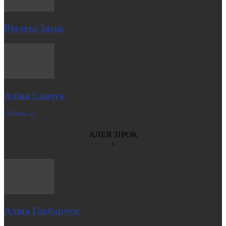
Віолета Заєць
Аліна Савчук
| Більше →
АЛЕЯ ЗІРОК
Аліна Гарбарчук