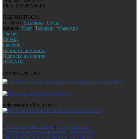
Тел.: 097 489-57-78
Viber: 093 857-03-88
ПІДПИШІТЬСЯ:
Facebook:
Сторінка
|
Група
Канали:
Viber
|
Telegram
|
WhatsApp
Threads
Bluesky
LinkedIn
Напишіть нам листа
Підписка на новини
DONATE
Домівка для зірок:
Інформаційний партнер:
•
Умови надання послуг
|
Terms of service
•
Умови користування сайтом
|
Terms of use
•
Відмова від відповідальності
|
Disclaimer