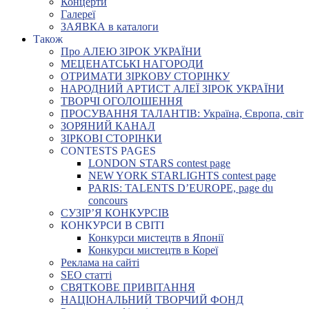
Концерти
Галереї
ЗАЯВКА в каталоги
Також
Про АЛЕЮ ЗІРОК УКРАЇНИ
МЕЦЕНАТСЬКІ НАГОРОДИ
ОТРИМАТИ ЗІРКОВУ СТОРІНКУ
НАРОДНИЙ АРТИСТ АЛЕЇ ЗІРОК УКРАЇНИ
ТВОРЧІ ОГОЛОШЕННЯ
ПРОСУВАННЯ ТАЛАНТІВ: Україна, Європа, світ
ЗОРЯНИЙ КАНАЛ
ЗІРКОВІ СТОРІНКИ
CONTESTS PAGES
LONDON STARS contest page
NEW YORK STARLIGHTS contest page
PARIS: TALENTS D’EUROPE, page du
concours
СУЗІР’Я КОНКУРСІВ
КОНКУРСИ В СВІТІ
Конкурси мистецтв в Японії
Конкурси мистецтв в Кореї
Реклама на сайті
SEO статті
СВЯТКОВЕ ПРИВІТАННЯ
НАЦІОНАЛЬНИЙ ТВОРЧИЙ ФОНД