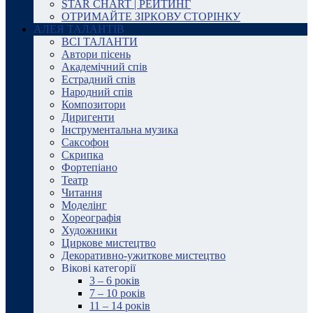
STAR CHART | РЕЙТИНГ
ОТРИМАЙТЕ ЗІРКОВУ СТОРІНКУ
АЛЕЯ ТАЛАНТІВ
ВСІ ТАЛАНТИ
Автори пісень
Академічний спів
Естрадний спів
Народний спів
Композитори
Диригенти
Інструментальна музика
Саксофон
Скрипка
Фортепіано
Театр
Читання
Моделінг
Хореографія
Художники
Циркове мистецтво
Декоративно-ужиткове мистецтво
Вікові категорії
3 – 6 років
7 – 10 років
11 – 14 років