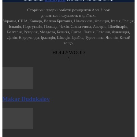
Cторінки і творчі роботи резидентів Алеї Зірок
дивляться і слухають в країнах:
Україна, США, Канада, Велика Британія, Німеччина, Франція, Італія, Греція,
Іспанія, Португалія, Польща, Чехія, Словаччина, Австрія, Швейцарія,
Болгарія, Румунія, Молдова, Бельгія, Литва, Латвія, Естонія, Фінляндія,
Данія, Нідерланди, Ірландія, Швеція, Ізраїль, Туреччина, Японія, Китай
тощо.
HOLLYWOOD
Makar Dudukalov