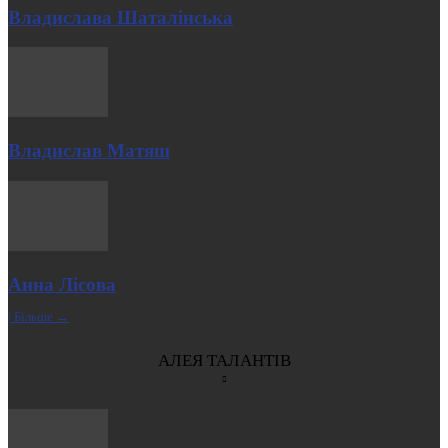
Владислава Шаталінська
Владислав Матяш
Анна Лісова
| Більше →
АЛЕЯ ТАЛАНТІВ