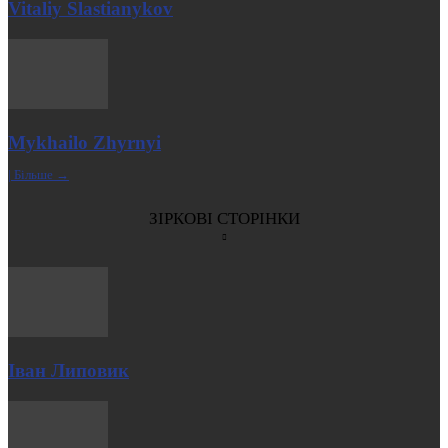
Vitaliy Slastianykov
Mykhailo Zhyrnyi
| Більше →
ЗІРКОВІ СТОРІНКИ
Іван Липовик