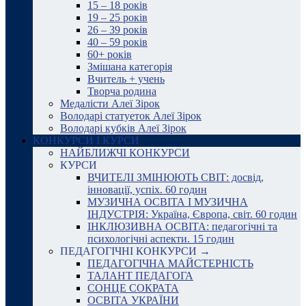
15 – 18 років
19 – 25 років
26 – 39 років
40 – 59 років
60+ років
Змішана категорія
Вчитель + учень
Творча родина
Медалісти Алеї Зірок
Володарі статуеток Алеї Зірок
Володарі кубків Алеї Зірок
КОНКУРСИ І КУРСИ
НАЙБЛИЖЧІ КОНКУРСИ
КУРСИ
ВЧИТЕЛІ ЗМІНЮЮТЬ СВІТ: досвід,
інновації, успіх. 60 годин
МУЗИЧНА ОСВІТА І МУЗИЧНА
ІНДУСТРІЯ: Україна, Європа, світ. 60 годин
ІНКЛЮЗИВНА ОСВІТА: педагогічні та
психологічні аспекти. 15 годин
ПЕДАГОГІЧНІ КОНКУРСИ →
ПЕДАГОГІЧНА МАЙСТЕРНІСТЬ
ТАЛАНТ ПЕДАГОГА
СОНЦЕ СОКРАТА
ОСВІТА УКРАЇНИ