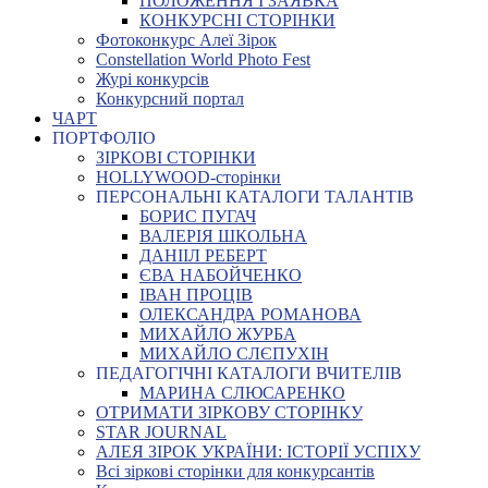
ПОЛОЖЕННЯ І ЗАЯВКА
КОНКУРСНІ СТОРІНКИ
Фотоконкурс Алеї Зірок
Constellation World Photo Fest
Журі конкурсів
Конкурсний портал
ЧАРТ
ПОРТФОЛІО
ЗІРКОВІ СТОРІНКИ
HOLLYWOOD-сторінки
ПЕРСОНАЛЬНІ КАТАЛОГИ ТАЛАНТІВ
БОРИС ПУГАЧ
ВАЛЕРІЯ ШКОЛЬНА
ДАНІІЛ РЕБЕРТ
ЄВА НАБОЙЧЕНКО
ІВАН ПРОЦІВ
ОЛЕКСАНДРА РОМАНОВА
МИХАЙЛО ЖУРБА
МИХАЙЛО СЛЄПУХІН
ПЕДАГОГІЧНІ КАТАЛОГИ ВЧИТЕЛІВ
МАРИНА СЛЮСАРЕНКО
ОТРИМАТИ ЗІРКОВУ СТОРІНКУ
STAR JOURNAL
АЛЕЯ ЗІРОК УКРАЇНИ: ІСТОРІЇ УСПІХУ
Всі зіркові сторінки для конкурсантів