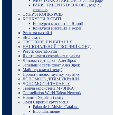
NEW YORK STARLIGHTS contest page
PARIS: TALENTS D’EUROPE, page du
concours
СУЗІР’Я КОНКУРСІВ
КОНКУРСИ В СВІТІ
Конкурси мистецтв в Японії
Конкурси мистецтв в Кореї
Реклама на сайті
SEO статті
СВЯТКОВЕ ПРИВІТАННЯ
НАЦІОНАЛЬНИЙ ТВОРЧИЙ ФОНД
Реєстр сертифікатів
Як отримати сертифікат призера
Диплом-сертифікат Алеї Зірок
Загальний сертифікат Алеї Зірок
Майстер-класи і лекції
Продати пісню, музику, картину
ДОПОМОГА ДІТЯМ УКРАЇНИ
ДОПОМОГТИ ТАЛАНТУ
Творча екосистема МУЗИКА
Constellation World Talent Network
Новини України і світу
Зірки Європи: круті місця
Palau de la Música Catalana
Elbphilharmonie