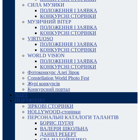
СИЛА МУЗИКИ
ПОЛОЖЕННЯ І ЗАЯВКА
КОНКУРСНІ СТОРІНКИ
МУЗИЧНИЙ ВІТЕР
ПОЛОЖЕННЯ І ЗАЯВКА
КОНКУРСНІ СТОРІНКИ
VIRTUOSO
ПОЛОЖЕННЯ І ЗАЯВКА
КОНКУРСНІ СТОРІНКИ
WORLD VISION
ПОЛОЖЕННЯ І ЗАЯВКА
КОНКУРСНІ СТОРІНКИ
Фотоконкурс Алеї Зірок
Constellation World Photo Fest
Журі конкурсів
Конкурсний портал
ЧАРТ
ПОРТФОЛІО
ЗІРКОВІ СТОРІНКИ
HOLLYWOOD-сторінки
ПЕРСОНАЛЬНІ КАТАЛОГИ ТАЛАНТІВ
БОРИС ПУГАЧ
ВАЛЕРІЯ ШКОЛЬНА
ДАНІІЛ РЕБЕРТ
ЄВА НАБОЙЧЕНКО