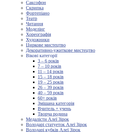
Саксофон
Скрипка
Фортепіано
Театр
Читання
Моделінг
Хореографія
Художники
Циркове мистецтво
Декоративно-ужиткове мистецтво
Вікові категорії
3 – 6 років
7 – 10 років
11 – 14 років
15 – 18 років
19 – 25 років
26 – 39 років
40 – 59 років
60+ років
Змішана категорія
Вчитель + учень
Творча родина
Медалісти Алеї Зірок
Володарі статуеток Алеї Зірок
Володарі кубків Алеї Зірок