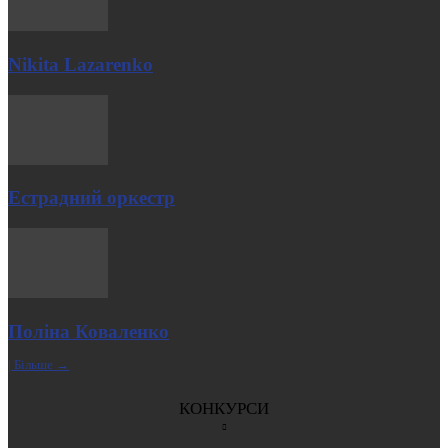
Nikita Lazarenko
Естрадний оркестр
Поліна Коваленко
| Більше →
КОНКУРСИ