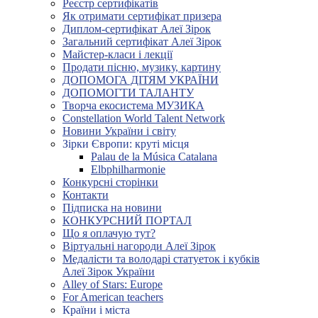
Реєстр сертифікатів
Як отримати сертифікат призера
Диплом-сертифікат Алеї Зірок
Загальний сертифікат Алеї Зірок
Майстер-класи і лекції
Продати пісню, музику, картину
ДОПОМОГА ДІТЯМ УКРАЇНИ
ДОПОМОГТИ ТАЛАНТУ
Творча екосистема МУЗИКА
Constellation World Talent Network
Новини України і світу
Зірки Європи: круті місця
Palau de la Música Catalana
Elbphilharmonie
Конкурсні сторінки
Контакти
Підписка на новини
КОНКУРСНИЙ ПОРТАЛ
Що я оплачую тут?
Віртуальні нагороди Алеї Зірок
Медалісти та володарі статуеток і кубків
Алеї Зірок України
Alley of Stars: Europe
For American teachers
Країни і міста