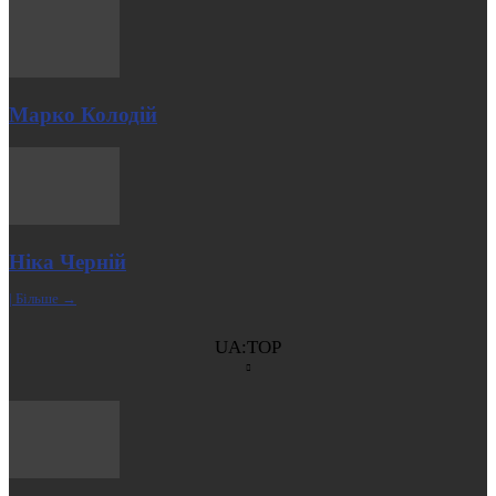
Марко Колодій
Ніка Черній
| Більше →
UA:TOP