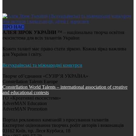
ПРО НАС
АЛЕЯ ЗІРОК УКРАЇНИ
™ – національна творча освітня
екосистема для всіх талантів України
Кожен талант має право стати зіркою. Кожна зірка важлива
для України і світу.
Всеукраїнські та міжнародні конкурси
Творче об’єднання «СУЗІР’Я УКРАЇНА»
Constellation Talents Europe
Constellation World Talents – international association of creative
and educational contests
ГО «Креативні екосистеми»
AdverMAN Education
AdverMAN Promotion
Портал рекламних кампаній з просування талантів
Експертне оцінювання творчих робіт авторів і виконавців
03162 Київ, пр. Леся Курбаса, 18