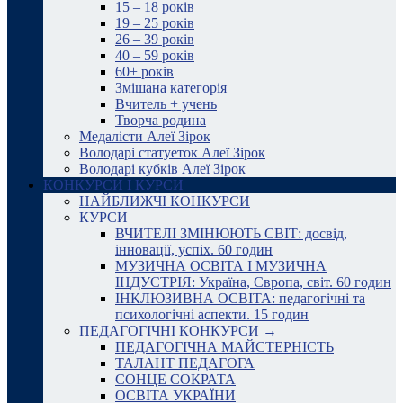
15 – 18 років
19 – 25 років
26 – 39 років
40 – 59 років
60+ років
Змішана категорія
Вчитель + учень
Творча родина
Медалісти Алеї Зірок
Володарі статуеток Алеї Зірок
Володарі кубків Алеї Зірок
КОНКУРСИ І КУРСИ
НАЙБЛИЖЧІ КОНКУРСИ
КУРСИ
ВЧИТЕЛІ ЗМІНЮЮТЬ СВІТ: досвід,
інновації, успіх. 60 годин
МУЗИЧНА ОСВІТА І МУЗИЧНА
ІНДУСТРІЯ: Україна, Європа, світ. 60 годин
ІНКЛЮЗИВНА ОСВІТА: педагогічні та
психологічні аспекти. 15 годин
ПЕДАГОГІЧНІ КОНКУРСИ →
ПЕДАГОГІЧНА МАЙСТЕРНІСТЬ
ТАЛАНТ ПЕДАГОГА
СОНЦЕ СОКРАТА
ОСВІТА УКРАЇНИ