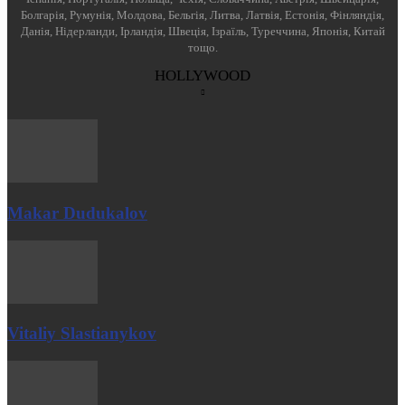
Болгарія, Румунія, Молдова, Бельгія, Литва, Латвія, Естонія, Фінляндія,
Данія, Нідерланди, Ірландія, Швеція, Ізраїль, Туреччина, Японія, Китай
тощо.
HOLLYWOOD
Makar Dudukalov
Vitaliy Slastianykov