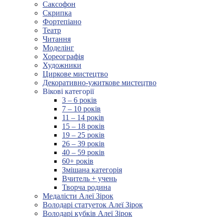
Саксофон
Скрипка
Фортепіано
Театр
Читання
Моделінг
Хореографія
Художники
Циркове мистецтво
Декоративно-ужиткове мистецтво
Вікові категорії
3 – 6 років
7 – 10 років
11 – 14 років
15 – 18 років
19 – 25 років
26 – 39 років
40 – 59 років
60+ років
Змішана категорія
Вчитель + учень
Творча родина
Медалісти Алеї Зірок
Володарі статуеток Алеї Зірок
Володарі кубків Алеї Зірок