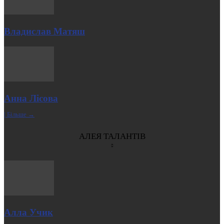
Владислав Матяш
Анна Лісова
| Більше →
АЛЕЯ ТАЛАНТІВ
Алла Учик