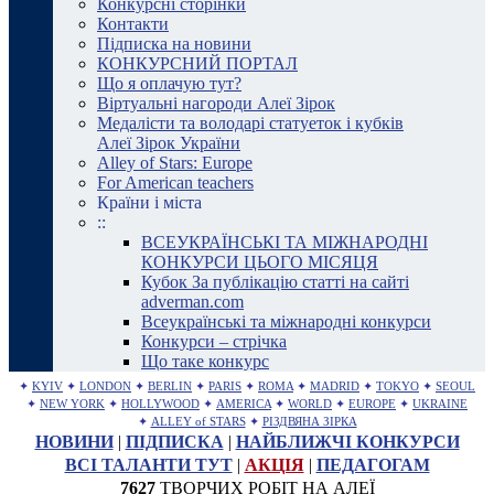
Конкурсні сторінки
Контакти
Підписка на новини
КОНКУРСНИЙ ПОРТАЛ
Що я оплачую тут?
Віртуальні нагороди Алеї Зірок
Медалісти та володарі статуеток і кубків
Алеї Зірок України
Alley of Stars: Europe
For American teachers
Країни і міста
::
ВСЕУКРАЇНСЬКІ ТА МІЖНАРОДНІ
КОНКУРСИ ЦЬОГО МІСЯЦЯ
Кубок За публікацію статті на сайті
adverman.com
Всеукраїнські та міжнародні конкурси
Конкурси – стрічка
Що таке конкурс
✦
KYIV
✦
LONDON
✦
BERLIN
✦
PARIS
✦
ROMA
✦
MADRID
✦
TOKYO
✦
SEOUL
✦
NEW YORK
✦
HOLLYWOOD
✦
AMERICA
✦
WORLD
✦
EUROPE
✦
UKRAINE
✦
ALLEY of STARS
✦
РІЗДВЯНА ЗІРКА
НОВИНИ
|
ПІДПИСКА
|
НАЙБЛИЖЧІ КОНКУРСИ
ВСІ ТАЛАНТИ ТУТ
|
АКЦІЯ
|
ПЕДАГОГАМ
7627
ТВОРЧИХ РОБІТ НА АЛЕЇ