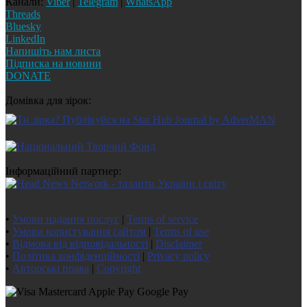
Канали:
Viber
|
Telegram
|
WhatsApp
Threads
Bluesky
LinkedIn
Напишіть нам листа
Підписка на новини
DONATE
Домівка для зірок:
Інформаційний партнер:
•
Умови надання послуг
|
Terms of service
•
Умови користування сайтом
|
Terms of use
•
Відмова від відповідальності
|
Disclaimer
•
Політика конфіденційності
|
Privacy policy
•
Авторські права
|
Copyright