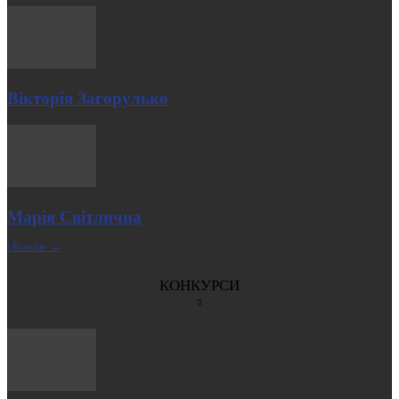
Вікторія Загорулько
Марія Світлична
| Більше →
КОНКУРСИ