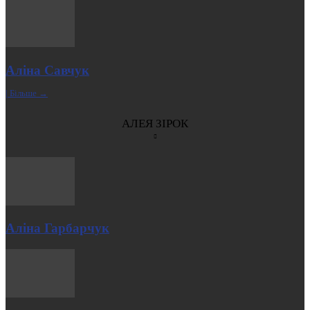
Аліна Савчук
| Більше →
АЛЕЯ ЗІРОК
Аліна Гарбарчук