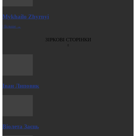
Mykhailo Zhyrnyi
| Більше →
ЗІРКОВІ СТОРІНКИ
Іван Липовик
Віолета Заєць