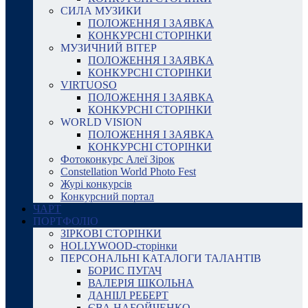
СИЛА МУЗИКИ
ПОЛОЖЕННЯ І ЗАЯВКА
КОНКУРСНІ СТОРІНКИ
МУЗИЧНИЙ ВІТЕР
ПОЛОЖЕННЯ І ЗАЯВКА
КОНКУРСНІ СТОРІНКИ
VIRTUOSO
ПОЛОЖЕННЯ І ЗАЯВКА
КОНКУРСНІ СТОРІНКИ
WORLD VISION
ПОЛОЖЕННЯ І ЗАЯВКА
КОНКУРСНІ СТОРІНКИ
Фотоконкурс Алеї Зірок
Constellation World Photo Fest
Журі конкурсів
Конкурсний портал
ЧАРТ
ПОРТФОЛІО
ЗІРКОВІ СТОРІНКИ
HOLLYWOOD-сторінки
ПЕРСОНАЛЬНІ КАТАЛОГИ ТАЛАНТІВ
БОРИС ПУГАЧ
ВАЛЕРІЯ ШКОЛЬНА
ДАНІІЛ РЕБЕРТ
ЄВА НАБОЙЧЕНКО