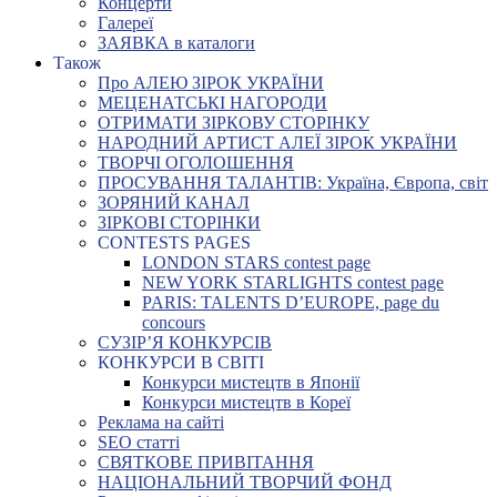
Концерти
Галереї
ЗАЯВКА в каталоги
Також
Про АЛЕЮ ЗІРОК УКРАЇНИ
МЕЦЕНАТСЬКІ НАГОРОДИ
ОТРИМАТИ ЗІРКОВУ СТОРІНКУ
НАРОДНИЙ АРТИСТ АЛЕЇ ЗІРОК УКРАЇНИ
ТВОРЧІ ОГОЛОШЕННЯ
ПРОСУВАННЯ ТАЛАНТІВ: Україна, Європа, світ
ЗОРЯНИЙ КАНАЛ
ЗІРКОВІ СТОРІНКИ
CONTESTS PAGES
LONDON STARS contest page
NEW YORK STARLIGHTS contest page
PARIS: TALENTS D’EUROPE, page du
concours
СУЗІР’Я КОНКУРСІВ
КОНКУРСИ В СВІТІ
Конкурси мистецтв в Японії
Конкурси мистецтв в Кореї
Реклама на сайті
SEO статті
СВЯТКОВЕ ПРИВІТАННЯ
НАЦІОНАЛЬНИЙ ТВОРЧИЙ ФОНД