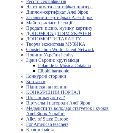
Реєстр сертифікатів
Як отримати сертифікат призера
Диплом-сертифікат Алеї Зірок
Загальний сертифікат Алеї Зірок
Майстер-класи і лекції
Продати пісню, музику, картину
ДОПОМОГА ДІТЯМ УКРАЇНИ
ДОПОМОГТИ ТАЛАНТУ
Творча екосистема МУЗИКА
Constellation World Talent Network
Новини України і світу
Зірки Європи: круті місця
Palau de la Música Catalana
Elbphilharmonie
Конкурсні сторінки
Контакти
Підписка на новини
КОНКУРСНИЙ ПОРТАЛ
Що я оплачую тут?
Віртуальні нагороди Алеї Зірок
Медалісти та володарі статуеток і кубків
Алеї Зірок України
Alley of Stars: Europe
For American teachers
Країни і міста