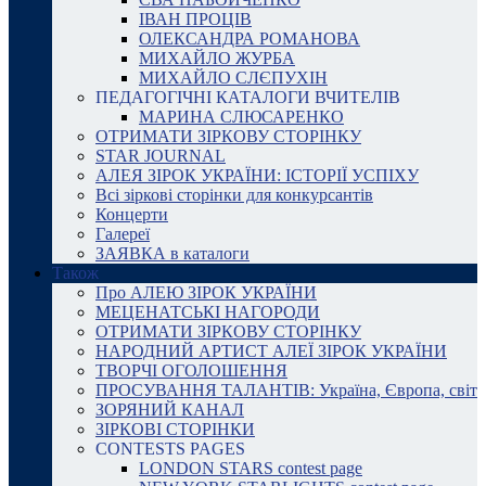
ІВАН ПРОЦІВ
ОЛЕКСАНДРА РОМАНОВА
МИХАЙЛО ЖУРБА
МИХАЙЛО СЛЄПУХІН
ПЕДАГОГІЧНІ КАТАЛОГИ ВЧИТЕЛІВ
МАРИНА СЛЮСАРЕНКО
ОТРИМАТИ ЗІРКОВУ СТОРІНКУ
STAR JOURNAL
АЛЕЯ ЗІРОК УКРАЇНИ: ІСТОРІЇ УСПІХУ
Всі зіркові сторінки для конкурсантів
Концерти
Галереї
ЗАЯВКА в каталоги
Також
Про АЛЕЮ ЗІРОК УКРАЇНИ
МЕЦЕНАТСЬКІ НАГОРОДИ
ОТРИМАТИ ЗІРКОВУ СТОРІНКУ
НАРОДНИЙ АРТИСТ АЛЕЇ ЗІРОК УКРАЇНИ
ТВОРЧІ ОГОЛОШЕННЯ
ПРОСУВАННЯ ТАЛАНТІВ: Україна, Європа, світ
ЗОРЯНИЙ КАНАЛ
ЗІРКОВІ СТОРІНКИ
CONTESTS PAGES
LONDON STARS contest page