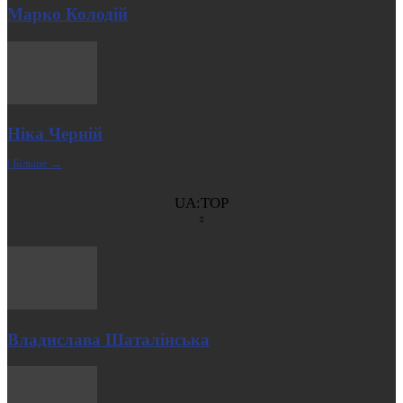
Марко Колодій
Ніка Черній
| Більше →
UA:TOP
Владислава Шаталінська