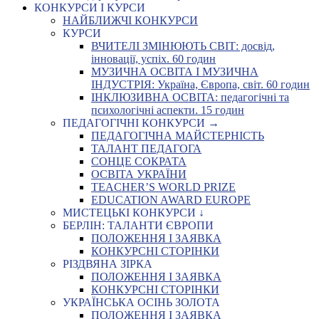
КОНКУРСИ І КУРСИ
НАЙБЛИЖЧІ КОНКУРСИ
КУРСИ
ВЧИТЕЛІ ЗМІНЮЮТЬ СВІТ: досвід,
інновації, успіх. 60 годин
МУЗИЧНА ОСВІТА І МУЗИЧНА
ІНДУСТРІЯ: Україна, Європа, світ. 60 годин
ІНКЛЮЗИВНА ОСВІТА: педагогічні та
психологічні аспекти. 15 годин
ПЕДАГОГІЧНІ КОНКУРСИ →
ПЕДАГОГІЧНА МАЙСТЕРНІСТЬ
ТАЛАНТ ПЕДАГОГА
СОНЦЕ СОКРАТА
ОСВІТА УКРАЇНИ
TEACHER’S WORLD PRIZE
EDUCATION AWARD EUROPE
МИСТЕЦЬКІ КОНКУРСИ ↓
БЕРЛІН: ТАЛАНТИ ЄВРОПИ
ПОЛОЖЕННЯ І ЗАЯВКА
КОНКУРСНІ СТОРІНКИ
РІЗДВЯНА ЗІРКА
ПОЛОЖЕННЯ І ЗАЯВКА
КОНКУРСНІ СТОРІНКИ
УКРАЇНСЬКА ОСІНЬ ЗОЛОТА
ПОЛОЖЕННЯ І ЗАЯВКА