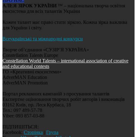
ПРО НАС
АЛЕЯ ЗІРОК УКРАЇНИ
™ – національна творча освітня
екосистема для всіх талантів України
Кожен талант має право стати зіркою. Кожна зірка важлива
для України і світу.
Всеукраїнські та міжнародні конкурси
Творче об’єднання «СУЗІР’Я УКРАЇНА»
Constellation Talents Europe
Constellation World Talents – international association of creative
and educational contests
ГО «Креативні екосистеми»
AdverMAN Education
AdverMAN Promotion
Портал рекламних кампаній з просування талантів
Експертне оцінювання творчих робіт авторів і виконавців
03162 Київ, пр. Леся Курбаса, 18
Тел.: 097 489-57-78
Viber: 093 857-03-88
ПІДПИШІТЬСЯ:
Facebook:
Сторінка
|
Група