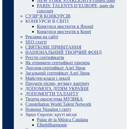
NEW YORK STARLIGHTS contest page
PARIS: TALENTS D’EUROPE, page du
concours
СУЗІР’Я КОНКУРСІВ
КОНКУРСИ В СВІТІ
Конкурси мистецтв в Японії
Конкурси мистецтв в Кореї
Реклама на сайті
SEO статті
СВЯТКОВЕ ПРИВІТАННЯ
НАЦІОНАЛЬНИЙ ТВОРЧИЙ ФОНД
Реєстр сертифікатів
Як отримати сертифікат призера
Диплом-сертифікат Алеї Зірок
Загальний сертифікат Алеї Зірок
Майстер-класи і лекції
Продати пісню, музику, картину
ДОПОМОГА ДІТЯМ УКРАЇНИ
ДОПОМОГТИ ТАЛАНТУ
Творча екосистема МУЗИКА
Constellation World Talent Network
Новини України і світу
Зірки Європи: круті місця
Palau de la Música Catalana
Elbphilharmonie