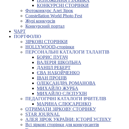
ПОЛОЖЕННЯ І ЗАЯВКА
КОНКУРСНІ СТОРІНКИ
Фотоконкурс Алеї Зірок
Constellation World Photo Fest
Журі конкурсів
Конкурсний портал
ЧАРТ
ПОРТФОЛІО
ЗІРКОВІ СТОРІНКИ
HOLLYWOOD-сторінки
ПЕРСОНАЛЬНІ КАТАЛОГИ ТАЛАНТІВ
БОРИС ПУГАЧ
ВАЛЕРІЯ ШКОЛЬНА
ДАНІІЛ РЕБЕРТ
ЄВА НАБОЙЧЕНКО
ІВАН ПРОЦІВ
ОЛЕКСАНДРА РОМАНОВА
МИХАЙЛО ЖУРБА
МИХАЙЛО СЛЄПУХІН
ПЕДАГОГІЧНІ КАТАЛОГИ ВЧИТЕЛІВ
МАРИНА СЛЮСАРЕНКО
ОТРИМАТИ ЗІРКОВУ СТОРІНКУ
STAR JOURNAL
АЛЕЯ ЗІРОК УКРАЇНИ: ІСТОРІЇ УСПІХУ
Всі зіркові сторінки для конкурсантів