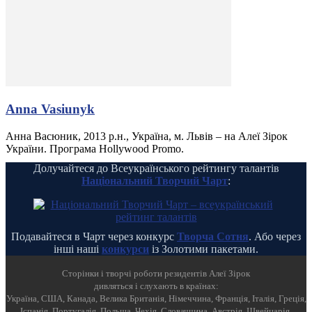
Anna Vasiunyk
Анна Васюник, 2013 р.н., Україна, м. Львів – на Алеї Зірок
України. Програма Hollywood Promo.
Долучайтеся до Всеукраїнського рейтингу талантів
Національний Творчий Чарт
:
Подавайтеся в Чарт через конкурс
Творча Сотня
. Або через
інші наші
конкурси
із Золотими пакетами.
Cторінки і творчі роботи резидентів Алеї Зірок
дивляться і слухають в країнах:
Україна, США, Канада, Велика Британія, Німеччина, Франція, Італія, Греція,
Іспанія, Португалія, Польща, Чехія, Словаччина, Австрія, Швейцарія,