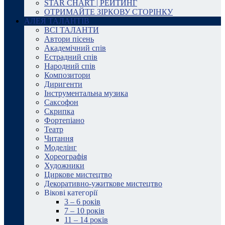
STAR CHART | РЕЙТИНГ
ОТРИМАЙТЕ ЗІРКОВУ СТОРІНКУ
АЛЕЯ ТАЛАНТІВ
ВСІ ТАЛАНТИ
Автори пісень
Академічний спів
Естрадний спів
Народний спів
Композитори
Диригенти
Інструментальна музика
Саксофон
Скрипка
Фортепіано
Театр
Читання
Моделінг
Хореографія
Художники
Циркове мистецтво
Декоративно-ужиткове мистецтво
Вікові категорії
3 – 6 років
7 – 10 років
11 – 14 років