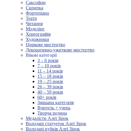
Саксофон
Скрипка
Фортепіано
Театр
Читання
Моделінг
Хореографія
Художники
Циркове мистецтво
Декоративно-ужиткове мистецтво
Вікові категорії
3 – 6 років
7 – 10 років
11 – 14 років
15 – 18 років
19 – 25 років
26 – 39 років
40 – 59 років
60+ років
Змішана категорія
Вчитель + учень
Творча родина
Медалісти Алеї Зірок
Володарі статуеток Алеї Зірок
Володарі кубків Алеї Зірок