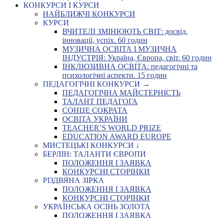
КОНКУРСИ І КУРСИ
НАЙБЛИЖЧІ КОНКУРСИ
КУРСИ
ВЧИТЕЛІ ЗМІНЮЮТЬ СВІТ: досвід,
інновації, успіх. 60 годин
МУЗИЧНА ОСВІТА І МУЗИЧНА
ІНДУСТРІЯ: Україна, Європа, світ. 60 годин
ІНКЛЮЗИВНА ОСВІТА: педагогічні та
психологічні аспекти. 15 годин
ПЕДАГОГІЧНІ КОНКУРСИ →
ПЕДАГОГІЧНА МАЙСТЕРНІСТЬ
ТАЛАНТ ПЕДАГОГА
СОНЦЕ СОКРАТА
ОСВІТА УКРАЇНИ
TEACHER’S WORLD PRIZE
EDUCATION AWARD EUROPE
МИСТЕЦЬКІ КОНКУРСИ ↓
БЕРЛІН: ТАЛАНТИ ЄВРОПИ
ПОЛОЖЕННЯ І ЗАЯВКА
КОНКУРСНІ СТОРІНКИ
РІЗДВЯНА ЗІРКА
ПОЛОЖЕННЯ І ЗАЯВКА
КОНКУРСНІ СТОРІНКИ
УКРАЇНСЬКА ОСІНЬ ЗОЛОТА
ПОЛОЖЕННЯ І ЗАЯВКА