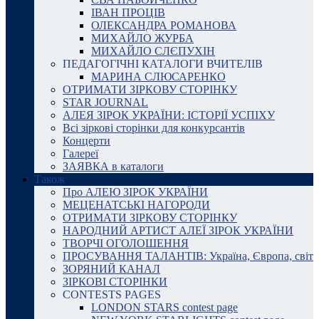
ІВАН ПРОЦІВ
ОЛЕКСАНДРА РОМАНОВА
МИХАЙЛО ЖУРБА
МИХАЙЛО СЛЄПУХІН
ПЕДАГОГІЧНІ КАТАЛОГИ ВЧИТЕЛІВ
МАРИНА СЛЮСАРЕНКО
ОТРИМАТИ ЗІРКОВУ СТОРІНКУ
STAR JOURNAL
АЛЕЯ ЗІРОК УКРАЇНИ: ІСТОРІЇ УСПІХУ
Всі зіркові сторінки для конкурсантів
Концерти
Галереї
ЗАЯВКА в каталоги
Також
Про АЛЕЮ ЗІРОК УКРАЇНИ
МЕЦЕНАТСЬКІ НАГОРОДИ
ОТРИМАТИ ЗІРКОВУ СТОРІНКУ
НАРОДНИЙ АРТИСТ АЛЕЇ ЗІРОК УКРАЇНИ
ТВОРЧІ ОГОЛОШЕННЯ
ПРОСУВАННЯ ТАЛАНТІВ: Україна, Європа, світ
ЗОРЯНИЙ КАНАЛ
ЗІРКОВІ СТОРІНКИ
CONTESTS PAGES
LONDON STARS contest page