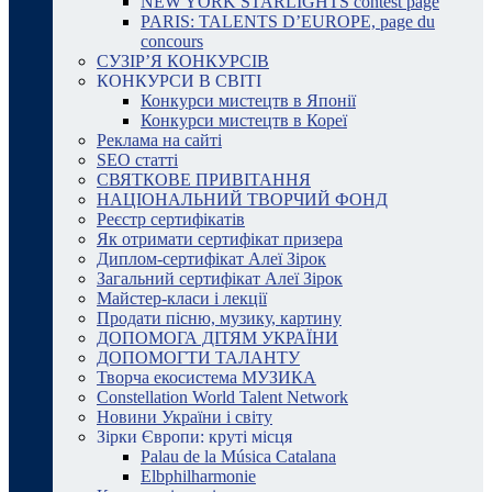
NEW YORK STARLIGHTS contest page
PARIS: TALENTS D’EUROPE, page du
concours
СУЗІР’Я КОНКУРСІВ
КОНКУРСИ В СВІТІ
Конкурси мистецтв в Японії
Конкурси мистецтв в Кореї
Реклама на сайті
SEO статті
СВЯТКОВЕ ПРИВІТАННЯ
НАЦІОНАЛЬНИЙ ТВОРЧИЙ ФОНД
Реєстр сертифікатів
Як отримати сертифікат призера
Диплом-сертифікат Алеї Зірок
Загальний сертифікат Алеї Зірок
Майстер-класи і лекції
Продати пісню, музику, картину
ДОПОМОГА ДІТЯМ УКРАЇНИ
ДОПОМОГТИ ТАЛАНТУ
Творча екосистема МУЗИКА
Constellation World Talent Network
Новини України і світу
Зірки Європи: круті місця
Palau de la Música Catalana
Elbphilharmonie