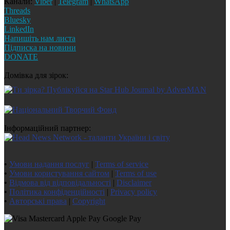
Канали:
Viber
|
Telegram
|
WhatsApp
Threads
Bluesky
LinkedIn
Напишіть нам листа
Підписка на новини
DONATE
Домівка для зірок:
Інформаційний партнер:
•
Умови надання послуг
|
Terms of service
•
Умови користування сайтом
|
Terms of use
•
Відмова від відповідальності
|
Disclaimer
•
Політика конфіденційності
|
Privacy policy
•
Авторські права
|
Copyright