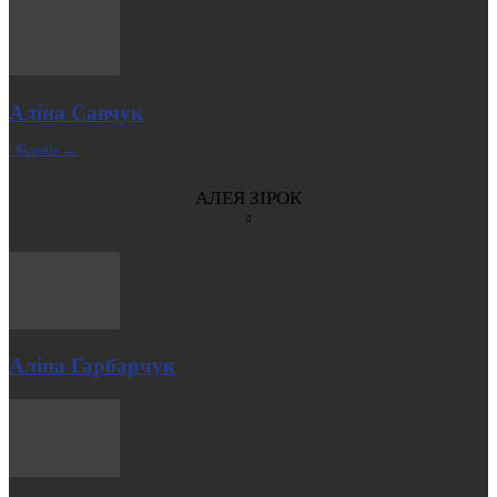
Аліна Савчук
| Більше →
АЛЕЯ ЗІРОК
Аліна Гарбарчук