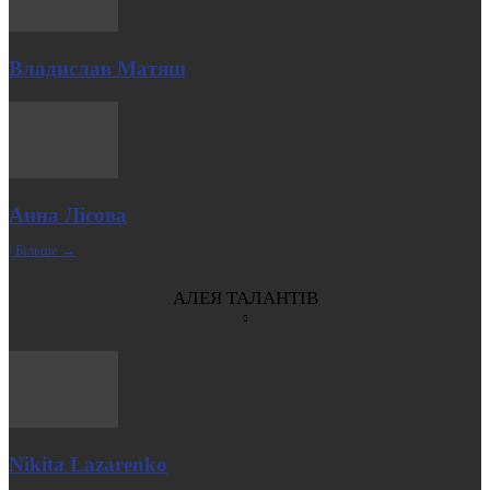
Владислав Матяш
Анна Лісова
| Більше →
АЛЕЯ ТАЛАНТІВ
Nikita Lazarenko