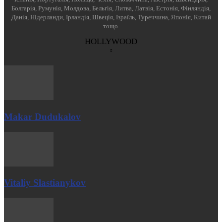
Болгарія, Румунія, Молдова, Бельгія, Литва, Латвія, Естонія, Фінляндія,
Данія, Нідерланди, Ірландія, Швеція, Ізраїль, Туреччина, Японія, Китай
тощо.
HOLLYWOOD
Makar Dudukalov
Vitaliy Slastianykov