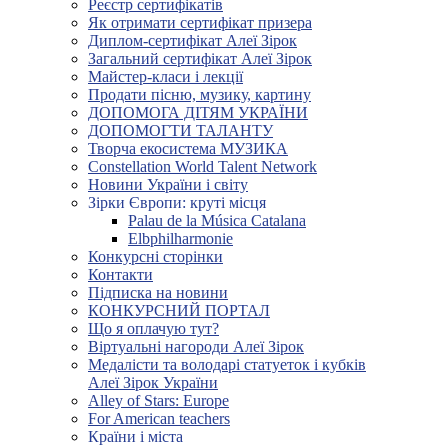
Реєстр сертифікатів
Як отримати сертифікат призера
Диплом-сертифікат Алеї Зірок
Загальний сертифікат Алеї Зірок
Майстер-класи і лекції
Продати пісню, музику, картину
ДОПОМОГА ДІТЯМ УКРАЇНИ
ДОПОМОГТИ ТАЛАНТУ
Творча екосистема МУЗИКА
Constellation World Talent Network
Новини України і світу
Зірки Європи: круті місця
Palau de la Música Catalana
Elbphilharmonie
Конкурсні сторінки
Контакти
Підписка на новини
КОНКУРСНИЙ ПОРТАЛ
Що я оплачую тут?
Віртуальні нагороди Алеї Зірок
Медалісти та володарі статуеток і кубків
Алеї Зірок України
Alley of Stars: Europe
For American teachers
Країни і міста