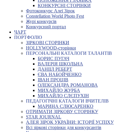
ПОЛОЖЕННЯ І ЗАЯВКА
КОНКУРСНІ СТОРІНКИ
Фотоконкурс Алеї Зірок
Constellation World Photo Fest
Журі конкурсів
Конкурсний портал
ЧАРТ
ПОРТФОЛІО
ЗІРКОВІ СТОРІНКИ
HOLLYWOOD-сторінки
ПЕРСОНАЛЬНІ КАТАЛОГИ ТАЛАНТІВ
БОРИС ПУГАЧ
ВАЛЕРІЯ ШКОЛЬНА
ДАНІІЛ РЕБЕРТ
ЄВА НАБОЙЧЕНКО
ІВАН ПРОЦІВ
ОЛЕКСАНДРА РОМАНОВА
МИХАЙЛО ЖУРБА
МИХАЙЛО СЛЄПУХІН
ПЕДАГОГІЧНІ КАТАЛОГИ ВЧИТЕЛІВ
МАРИНА СЛЮСАРЕНКО
ОТРИМАТИ ЗІРКОВУ СТОРІНКУ
STAR JOURNAL
АЛЕЯ ЗІРОК УКРАЇНИ: ІСТОРІЇ УСПІХУ
Всі зіркові сторінки для конкурсантів