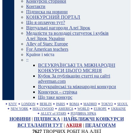
Конкурсні сторінки
Контакти
Підписка на новини
КОНКУРСНИЙ ПОРТАЛ
Що я оплачую тут?
Віртуальні нагороди Алеї Зірок
Медалісти та володарі статуеток і кубків
Алеї Зірок України
Alley of Stars: Europe
For American teachers
Країни і міста
::
ВСЕУКРАЇНСЬКІ ТА МІЖНАРОДНІ
КОНКУРСИ ЦЬОГО МІСЯЦЯ
Кубок За публікацію статті на сайті
adverman.com
Всеукраїнські та міжнародні конкурси
Конкурси – стрічка
Що таке конкурс
✦
KYIV
✦
LONDON
✦
BERLIN
✦
PARIS
✦
ROMA
✦
MADRID
✦
TOKYO
✦
SEOUL
✦
NEW YORK
✦
HOLLYWOOD
✦
AMERICA
✦
WORLD
✦
EUROPE
✦
UKRAINE
✦
ALLEY of STARS
✦
РІЗДВЯНА ЗІРКА
НОВИНИ
|
ПІДПИСКА
|
НАЙБЛИЖЧІ КОНКУРСИ
ВСІ ТАЛАНТИ ТУТ
|
АКЦІЯ
|
ПЕДАГОГАМ
7627
ТВОРЧИХ РОБІТ НА АЛЕЇ