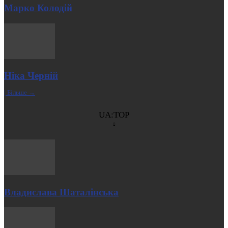
Марко Колодій
Ніка Черній
| Більше →
UA:TOP
Владислава Шаталінська