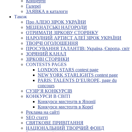
Концерти
Галереї
ЗАЯВКА в каталоги
Також
Про АЛЕЮ ЗІРОК УКРАЇНИ
МЕЦЕНАТСЬКІ НАГОРОДИ
ОТРИМАТИ ЗІРКОВУ СТОРІНКУ
НАРОДНИЙ АРТИСТ АЛЕЇ ЗІРОК УКРАЇНИ
ТВОРЧІ ОГОЛОШЕННЯ
ПРОСУВАННЯ ТАЛАНТІВ: Україна, Європа, світ
ЗОРЯНИЙ КАНАЛ
ЗІРКОВІ СТОРІНКИ
CONTESTS PAGES
LONDON STARS contest page
NEW YORK STARLIGHTS contest page
PARIS: TALENTS D’EUROPE, page du
concours
СУЗІР’Я КОНКУРСІВ
КОНКУРСИ В СВІТІ
Конкурси мистецтв в Японії
Конкурси мистецтв в Кореї
Реклама на сайті
SEO статті
СВЯТКОВЕ ПРИВІТАННЯ
НАЦІОНАЛЬНИЙ ТВОРЧИЙ ФОНД