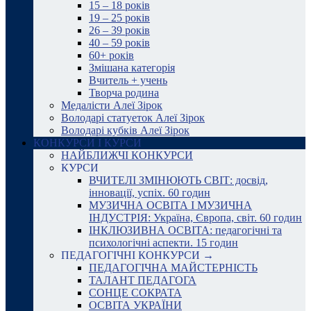
15 – 18 років
19 – 25 років
26 – 39 років
40 – 59 років
60+ років
Змішана категорія
Вчитель + учень
Творча родина
Медалісти Алеї Зірок
Володарі статуеток Алеї Зірок
Володарі кубків Алеї Зірок
КОНКУРСИ І КУРСИ
НАЙБЛИЖЧІ КОНКУРСИ
КУРСИ
ВЧИТЕЛІ ЗМІНЮЮТЬ СВІТ: досвід,
інновації, успіх. 60 годин
МУЗИЧНА ОСВІТА І МУЗИЧНА
ІНДУСТРІЯ: Україна, Європа, світ. 60 годин
ІНКЛЮЗИВНА ОСВІТА: педагогічні та
психологічні аспекти. 15 годин
ПЕДАГОГІЧНІ КОНКУРСИ →
ПЕДАГОГІЧНА МАЙСТЕРНІСТЬ
ТАЛАНТ ПЕДАГОГА
СОНЦЕ СОКРАТА
ОСВІТА УКРАЇНИ