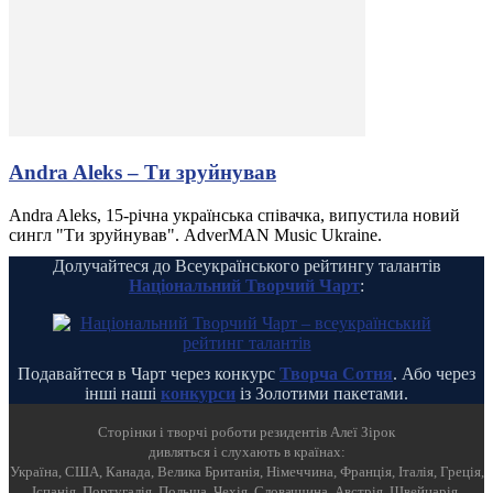
Andra Aleks – Ти зруйнував
Andra Aleks, 15-річна українська співачка, випустила новий
сингл "Ти зруйнував". AdverMAN Music Ukraine.
Долучайтеся до Всеукраїнського рейтингу талантів
Національний Творчий Чарт
:
Подавайтеся в Чарт через конкурс
Творча Сотня
. Або через
інші наші
конкурси
із Золотими пакетами.
Cторінки і творчі роботи резидентів Алеї Зірок
дивляться і слухають в країнах:
Україна, США, Канада, Велика Британія, Німеччина, Франція, Італія, Греція,
Іспанія, Португалія, Польща, Чехія, Словаччина, Австрія, Швейцарія,