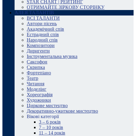
STAR CHART | РЕЙТИНГ
ОТРИМАЙТЕ ЗІРКОВУ СТОРІНКУ
АЛЕЯ ТАЛАНТІВ
ВСІ ТАЛАНТИ
Автори пісень
Академічний спів
Естрадний спів
Народний спів
Композитори
Диригенти
Інструментальна музика
Саксофон
Скрипка
Фортепіано
Театр
Читання
Моделінг
Хореографія
Художники
Циркове мистецтво
Декоративно-ужиткове мистецтво
Вікові категорії
3 – 6 років
7 – 10 років
11 – 14 років