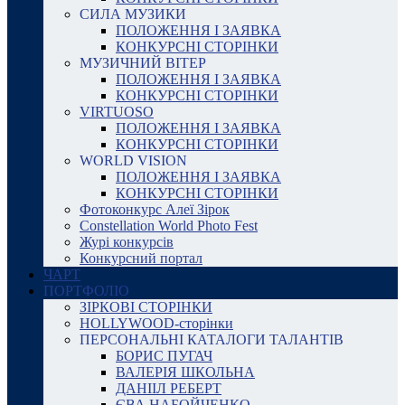
СИЛА МУЗИКИ
ПОЛОЖЕННЯ І ЗАЯВКА
КОНКУРСНІ СТОРІНКИ
МУЗИЧНИЙ ВІТЕР
ПОЛОЖЕННЯ І ЗАЯВКА
КОНКУРСНІ СТОРІНКИ
VIRTUOSO
ПОЛОЖЕННЯ І ЗАЯВКА
КОНКУРСНІ СТОРІНКИ
WORLD VISION
ПОЛОЖЕННЯ І ЗАЯВКА
КОНКУРСНІ СТОРІНКИ
Фотоконкурс Алеї Зірок
Constellation World Photo Fest
Журі конкурсів
Конкурсний портал
ЧАРТ
ПОРТФОЛІО
ЗІРКОВІ СТОРІНКИ
HOLLYWOOD-сторінки
ПЕРСОНАЛЬНІ КАТАЛОГИ ТАЛАНТІВ
БОРИС ПУГАЧ
ВАЛЕРІЯ ШКОЛЬНА
ДАНІІЛ РЕБЕРТ
ЄВА НАБОЙЧЕНКО