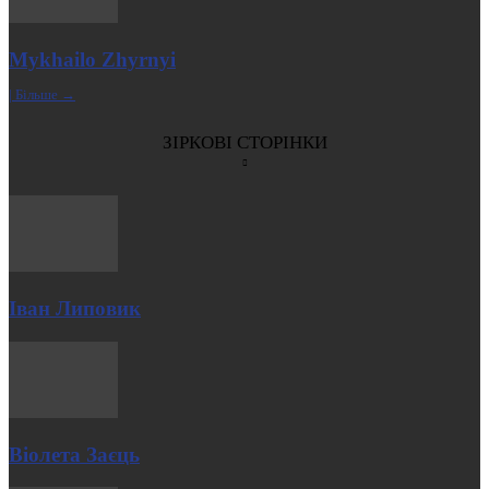
Mykhailo Zhyrnyi
| Більше →
ЗІРКОВІ СТОРІНКИ
Іван Липовик
Віолета Заєць