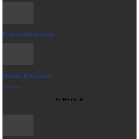
Естрадний оркестр
Поліна Коваленко
| Більше →
КОНКУРСИ