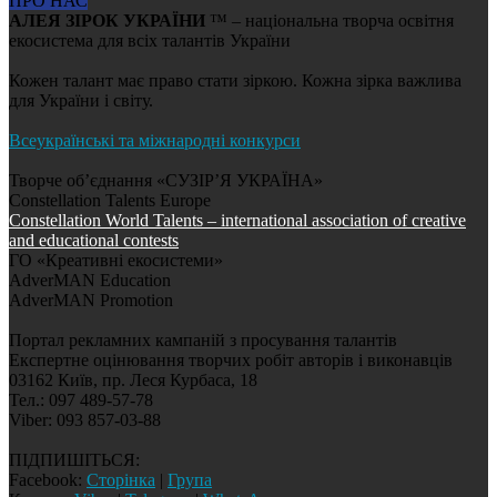
ПРО НАС
АЛЕЯ ЗІРОК УКРАЇНИ
™ – національна творча освітня
екосистема для всіх талантів України
Кожен талант має право стати зіркою. Кожна зірка важлива
для України і світу.
Всеукраїнські та міжнародні конкурси
Творче об’єднання «СУЗІР’Я УКРАЇНА»
Constellation Talents Europe
Constellation World Talents – international association of creative
and educational contests
ГО «Креативні екосистеми»
AdverMAN Education
AdverMAN Promotion
Портал рекламних кампаній з просування талантів
Експертне оцінювання творчих робіт авторів і виконавців
03162 Київ, пр. Леся Курбаса, 18
Тел.: 097 489-57-78
Viber: 093 857-03-88
ПІДПИШІТЬСЯ:
Facebook:
Сторінка
|
Група