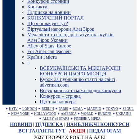
Конкурсні сторінки
Контакти
Підписка на новини
КОНКУРСНИЙ ПОРТАЛ
Що я оплачую тут?
Віртуальні нагороди Алеї Зірок
Медалісти та володарі статуеток і кубків
Алеї Зірок України
Alley of Stars: Europe
For American teachers
Країни і міста
::
ВСЕУКРАЇНСЬКІ ТА МІЖНАРОДНІ
КОНКУРСИ ЦЬОГО МІСЯЦЯ
Кубок За публікацію статті на сайті
adverman.com
Всеукраїнські та міжнародні конкурси
Конкурси – стрічка
Що таке конкурс
✦
KYIV
✦
LONDON
✦
BERLIN
✦
PARIS
✦
ROMA
✦
MADRID
✦
TOKYO
✦
SEOUL
✦
NEW YORK
✦
HOLLYWOOD
✦
AMERICA
✦
WORLD
✦
EUROPE
✦
UKRAINE
✦
ALLEY of STARS
✦
РІЗДВЯНА ЗІРКА
НОВИНИ
|
ПІДПИСКА
|
НАЙБЛИЖЧІ КОНКУРСИ
ВСІ ТАЛАНТИ ТУТ
|
АКЦІЯ
|
ПЕДАГОГАМ
7627
ТВОРЧИХ РОБІТ НА АЛЕЇ