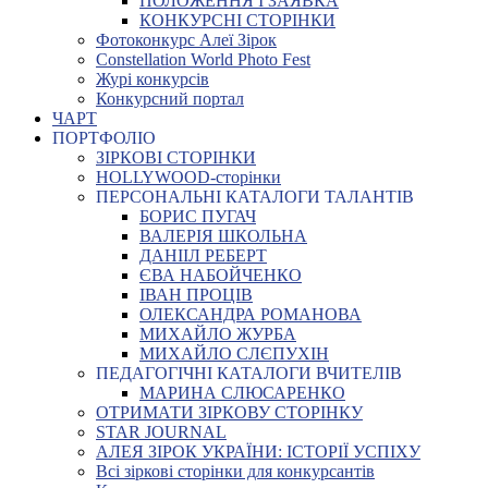
ПОЛОЖЕННЯ І ЗАЯВКА
КОНКУРСНІ СТОРІНКИ
Фотоконкурс Алеї Зірок
Constellation World Photo Fest
Журі конкурсів
Конкурсний портал
ЧАРТ
ПОРТФОЛІО
ЗІРКОВІ СТОРІНКИ
HOLLYWOOD-сторінки
ПЕРСОНАЛЬНІ КАТАЛОГИ ТАЛАНТІВ
БОРИС ПУГАЧ
ВАЛЕРІЯ ШКОЛЬНА
ДАНІІЛ РЕБЕРТ
ЄВА НАБОЙЧЕНКО
ІВАН ПРОЦІВ
ОЛЕКСАНДРА РОМАНОВА
МИХАЙЛО ЖУРБА
МИХАЙЛО СЛЄПУХІН
ПЕДАГОГІЧНІ КАТАЛОГИ ВЧИТЕЛІВ
МАРИНА СЛЮСАРЕНКО
ОТРИМАТИ ЗІРКОВУ СТОРІНКУ
STAR JOURNAL
АЛЕЯ ЗІРОК УКРАЇНИ: ІСТОРІЇ УСПІХУ
Всі зіркові сторінки для конкурсантів