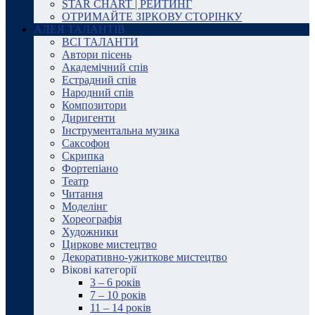
STAR CHART | РЕЙТИНГ
ОТРИМАЙТЕ ЗІРКОВУ СТОРІНКУ
АЛЕЯ ТАЛАНТІВ
ВСІ ТАЛАНТИ
Автори пісень
Академічний спів
Естрадний спів
Народний спів
Композитори
Диригенти
Інструментальна музика
Саксофон
Скрипка
Фортепіано
Театр
Читання
Моделінг
Хореографія
Художники
Циркове мистецтво
Декоративно-ужиткове мистецтво
Вікові категорії
3 – 6 років
7 – 10 років
11 – 14 років