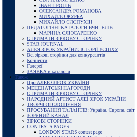
ІВАН ПРОЦІВ
ОЛЕКСАНДРА РОМАНОВА
МИХАЙЛО ЖУРБА
МИХАЙЛО СЛЄПУХІН
ПЕДАГОГІЧНІ КАТАЛОГИ ВЧИТЕЛІВ
МАРИНА СЛЮСАРЕНКО
ОТРИМАТИ ЗІРКОВУ СТОРІНКУ
STAR JOURNAL
АЛЕЯ ЗІРОК УКРАЇНИ: ІСТОРІЇ УСПІХУ
Всі зіркові сторінки для конкурсантів
Концерти
Галереї
ЗАЯВКА в каталоги
Також
Про АЛЕЮ ЗІРОК УКРАЇНИ
МЕЦЕНАТСЬКІ НАГОРОДИ
ОТРИМАТИ ЗІРКОВУ СТОРІНКУ
НАРОДНИЙ АРТИСТ АЛЕЇ ЗІРОК УКРАЇНИ
ТВОРЧІ ОГОЛОШЕННЯ
ПРОСУВАННЯ ТАЛАНТІВ: Україна, Європа, світ
ЗОРЯНИЙ КАНАЛ
ЗІРКОВІ СТОРІНКИ
CONTESTS PAGES
LONDON STARS contest page