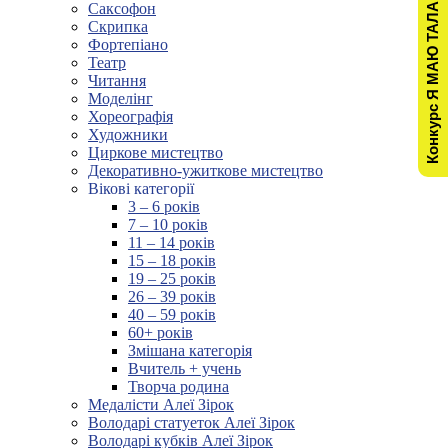
Конкурс Я МАЮ ТАЛАНТ!
Саксофон
Скрипка
Фортепіано
Театр
Читання
Моделінг
Хореографія
Художники
Циркове мистецтво
Декоративно-ужиткове мистецтво
Вікові категорії
3 – 6 років
7 – 10 років
11 – 14 років
15 – 18 років
19 – 25 років
26 – 39 років
40 – 59 років
60+ років
Змішана категорія
Вчитель + учень
Творча родина
Медалісти Алеї Зірок
Володарі статуеток Алеї Зірок
Володарі кубків Алеї Зірок