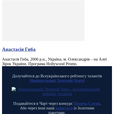
Анастасія Гиба
Анастасія Гиба, 2006 р.н., Україна, м. Олександрія – на Алеї
Зірок України. Програма Hollywood Promo.
Долучайтеся до Всеукраїнського рейтингу талантів
Національний Творчий Чарт
:
Подавайтеся в Чарт через конкурс
Творча Сотня
.
Або через інші наші
конкурси
із Золотими
пакетами.