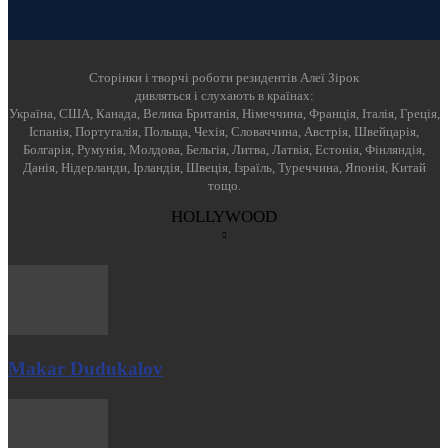
Cторінки і творчі роботи резидентів Алеї Зірок
дивляться і слухають в країнах:
Україна, США, Канада, Велика Британія, Німеччина, Франція, Італія, Греція,
Іспанія, Португалія, Польща, Чехія, Словаччина, Австрія, Швейцарія,
Болгарія, Румунія, Молдова, Бельгія, Литва, Латвія, Естонія, Фінляндія,
Данія, Нідерланди, Ірландія, Швеція, Ізраїль, Туреччина, Японія, Китай
тощо.
HOLLYWOOD
Makar Dudukalov