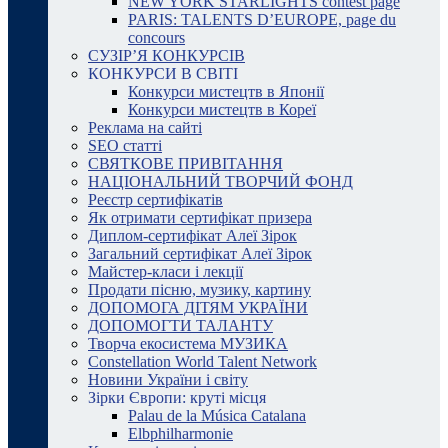
NEW YORK STARLIGHTS contest page
PARIS: TALENTS D’EUROPE, page du
concours
СУЗІР’Я КОНКУРСІВ
КОНКУРСИ В СВІТІ
Конкурси мистецтв в Японії
Конкурси мистецтв в Кореї
Реклама на сайті
SEO статті
СВЯТКОВЕ ПРИВІТАННЯ
НАЦІОНАЛЬНИЙ ТВОРЧИЙ ФОНД
Реєстр сертифікатів
Як отримати сертифікат призера
Диплом-сертифікат Алеї Зірок
Загальний сертифікат Алеї Зірок
Майстер-класи і лекції
Продати пісню, музику, картину
ДОПОМОГА ДІТЯМ УКРАЇНИ
ДОПОМОГТИ ТАЛАНТУ
Творча екосистема МУЗИКА
Constellation World Talent Network
Новини України і світу
Зірки Європи: круті місця
Palau de la Música Catalana
Elbphilharmonie