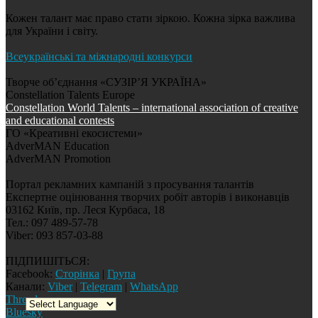
Кожен талант має право стати зіркою. Кожна зірка важлива
для України і світу.
Всеукраїнські та міжнародні конкурси
Творче об’єднання «СУЗІР’Я УКРАЇНА»
Constellation Talents Europe
Constellation World Talents – international association of creative
and educational contests
ГО «Креативні екосистеми»
AdverMAN Education
AdverMAN Promotion
Портал рекламних кампаній з просування талантів
Експертне оцінювання творчих робіт авторів і виконавців
03162 Київ, пр. Леся Курбаса, 18
Тел.: 097 489-57-78
Viber: 093 857-03-88
ПІДПИШІТЬСЯ:
Facebook:
Сторінка
|
Група
Канали:
Viber
|
Telegram
|
WhatsApp
Threads
Bluesky