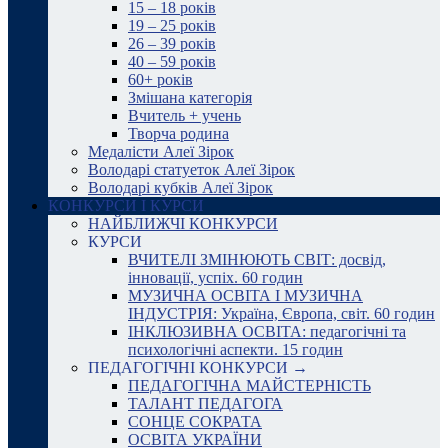
15 – 18 років
19 – 25 років
26 – 39 років
40 – 59 років
60+ років
Змішана категорія
Вчитель + учень
Творча родина
Медалісти Алеї Зірок
Володарі статуеток Алеї Зірок
Володарі кубків Алеї Зірок
КОНКУРСИ І КУРСИ
НАЙБЛИЖЧІ КОНКУРСИ
КУРСИ
ВЧИТЕЛІ ЗМІНЮЮТЬ СВІТ: досвід,
інновації, успіх. 60 годин
МУЗИЧНА ОСВІТА І МУЗИЧНА
ІНДУСТРІЯ: Україна, Європа, світ. 60 годин
ІНКЛЮЗИВНА ОСВІТА: педагогічні та
психологічні аспекти. 15 годин
ПЕДАГОГІЧНІ КОНКУРСИ →
ПЕДАГОГІЧНА МАЙСТЕРНІСТЬ
ТАЛАНТ ПЕДАГОГА
СОНЦЕ СОКРАТА
ОСВІТА УКРАЇНИ