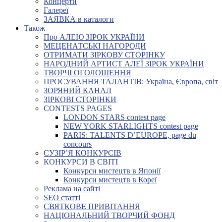
Концерти
Галереї
ЗАЯВКА в каталоги
Також
Про АЛЕЮ ЗІРОК УКРАЇНИ
МЕЦЕНАТСЬКІ НАГОРОДИ
ОТРИМАТИ ЗІРКОВУ СТОРІНКУ
НАРОДНИЙ АРТИСТ АЛЕЇ ЗІРОК УКРАЇНИ
ТВОРЧІ ОГОЛОШЕННЯ
ПРОСУВАННЯ ТАЛАНТІВ: Україна, Європа, світ
ЗОРЯНИЙ КАНАЛ
ЗІРКОВІ СТОРІНКИ
CONTESTS PAGES
LONDON STARS contest page
NEW YORK STARLIGHTS contest page
PARIS: TALENTS D’EUROPE, page du
concours
СУЗІР’Я КОНКУРСІВ
КОНКУРСИ В СВІТІ
Конкурси мистецтв в Японії
Конкурси мистецтв в Кореї
Реклама на сайті
SEO статті
СВЯТКОВЕ ПРИВІТАННЯ
НАЦІОНАЛЬНИЙ ТВОРЧИЙ ФОНД