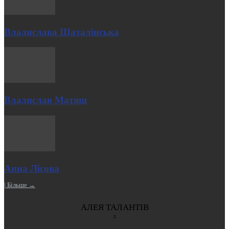
Владислава Шаталінська
Владислав Матяш
Анна Лісова
| Більше →
АЛЕЯ ТАЛАНТІВ