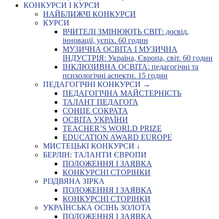
КОНКУРСИ І КУРСИ
НАЙБЛИЖЧІ КОНКУРСИ
КУРСИ
ВЧИТЕЛІ ЗМІНЮЮТЬ СВІТ: досвід,
інновації, успіх. 60 годин
МУЗИЧНА ОСВІТА І МУЗИЧНА
ІНДУСТРІЯ: Україна, Європа, світ. 60 годин
ІНКЛЮЗИВНА ОСВІТА: педагогічні та
психологічні аспекти. 15 годин
ПЕДАГОГІЧНІ КОНКУРСИ →
ПЕДАГОГІЧНА МАЙСТЕРНІСТЬ
ТАЛАНТ ПЕДАГОГА
СОНЦЕ СОКРАТА
ОСВІТА УКРАЇНИ
TEACHER’S WORLD PRIZE
EDUCATION AWARD EUROPE
МИСТЕЦЬКІ КОНКУРСИ ↓
БЕРЛІН: ТАЛАНТИ ЄВРОПИ
ПОЛОЖЕННЯ І ЗАЯВКА
КОНКУРСНІ СТОРІНКИ
РІЗДВЯНА ЗІРКА
ПОЛОЖЕННЯ І ЗАЯВКА
КОНКУРСНІ СТОРІНКИ
УКРАЇНСЬКА ОСІНЬ ЗОЛОТА
ПОЛОЖЕННЯ І ЗАЯВКА