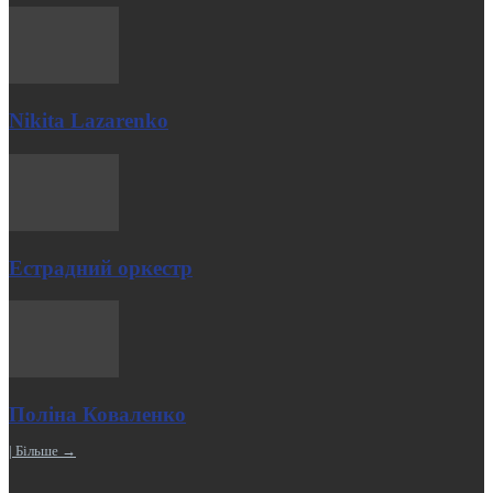
Nikita Lazarenko
Естрадний оркестр
Поліна Коваленко
| Більше →