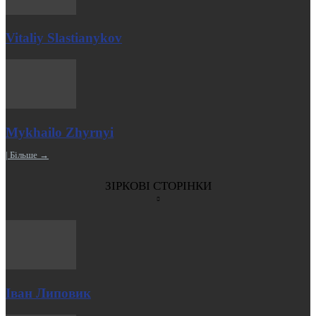
Vitaliy Slastianykov
Mykhailo Zhyrnyi
| Більше →
ЗІРКОВІ СТОРІНКИ
Іван Липовик