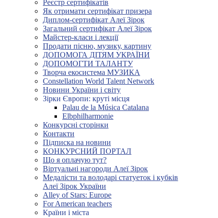
Реєстр сертифікатів
Як отримати сертифікат призера
Диплом-сертифікат Алеї Зірок
Загальний сертифікат Алеї Зірок
Майстер-класи і лекції
Продати пісню, музику, картину
ДОПОМОГА ДІТЯМ УКРАЇНИ
ДОПОМОГТИ ТАЛАНТУ
Творча екосистема МУЗИКА
Constellation World Talent Network
Новини України і світу
Зірки Європи: круті місця
Palau de la Música Catalana
Elbphilharmonie
Конкурсні сторінки
Контакти
Підписка на новини
КОНКУРСНИЙ ПОРТАЛ
Що я оплачую тут?
Віртуальні нагороди Алеї Зірок
Медалісти та володарі статуеток і кубків
Алеї Зірок України
Alley of Stars: Europe
For American teachers
Країни і міста