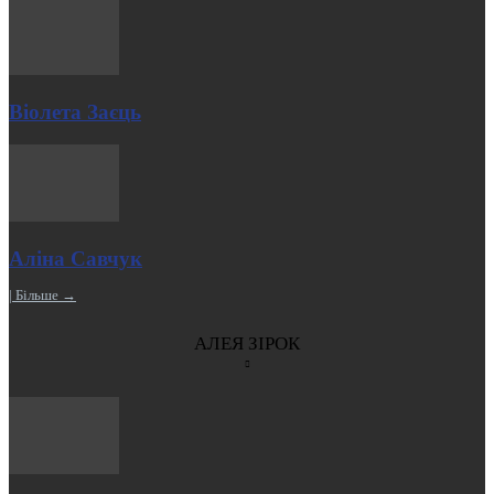
Віолета Заєць
Аліна Савчук
| Більше →
АЛЕЯ ЗІРОК