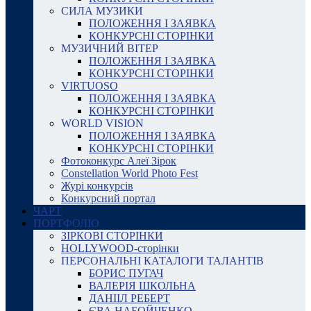
СИЛА МУЗИКИ
ПОЛОЖЕННЯ І ЗАЯВКА
КОНКУРСНІ СТОРІНКИ
МУЗИЧНИЙ ВІТЕР
ПОЛОЖЕННЯ І ЗАЯВКА
КОНКУРСНІ СТОРІНКИ
VIRTUOSO
ПОЛОЖЕННЯ І ЗАЯВКА
КОНКУРСНІ СТОРІНКИ
WORLD VISION
ПОЛОЖЕННЯ І ЗАЯВКА
КОНКУРСНІ СТОРІНКИ
Фотоконкурс Алеї Зірок
Constellation World Photo Fest
Журі конкурсів
Конкурсний портал
ЧАРТ
ПОРТФОЛІО
ЗІРКОВІ СТОРІНКИ
HOLLYWOOD-сторінки
ПЕРСОНАЛЬНІ КАТАЛОГИ ТАЛАНТІВ
БОРИС ПУГАЧ
ВАЛЕРІЯ ШКОЛЬНА
ДАНІІЛ РЕБЕРТ
ЄВА НАБОЙЧЕНКО