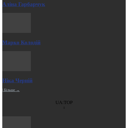
Аліна Гарбарчук
Марко Колодій
Ніка Черній
| Більше →
UA:TOP