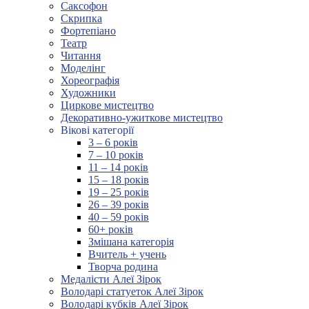
Саксофон
Скрипка
Фортепіано
Театр
Читання
Моделінг
Хореографія
Художники
Циркове мистецтво
Декоративно-ужиткове мистецтво
Вікові категорії
3 – 6 років
7 – 10 років
11 – 14 років
15 – 18 років
19 – 25 років
26 – 39 років
40 – 59 років
60+ років
Змішана категорія
Вчитель + учень
Творча родина
Медалісти Алеї Зірок
Володарі статуеток Алеї Зірок
Володарі кубків Алеї Зірок