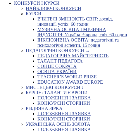
КОНКУРСИ І КУРСИ
НАЙБЛИЖЧІ КОНКУРСИ
КУРСИ
ВЧИТЕЛІ ЗМІНЮЮТЬ СВІТ: досвід,
інновації, успіх. 60 годин
МУЗИЧНА ОСВІТА І МУЗИЧНА
ІНДУСТРІЯ: Україна, Європа, світ. 60 годин
ІНКЛЮЗИВНА ОСВІТА: педагогічні та
психологічні аспекти. 15 годин
ПЕДАГОГІЧНІ КОНКУРСИ →
ПЕДАГОГІЧНА МАЙСТЕРНІСТЬ
ТАЛАНТ ПЕДАГОГА
СОНЦЕ СОКРАТА
ОСВІТА УКРАЇНИ
TEACHER’S WORLD PRIZE
EDUCATION AWARD EUROPE
МИСТЕЦЬКІ КОНКУРСИ ↓
БЕРЛІН: ТАЛАНТИ ЄВРОПИ
ПОЛОЖЕННЯ І ЗАЯВКА
КОНКУРСНІ СТОРІНКИ
РІЗДВЯНА ЗІРКА
ПОЛОЖЕННЯ І ЗАЯВКА
КОНКУРСНІ СТОРІНКИ
УКРАЇНСЬКА ОСІНЬ ЗОЛОТА
ПОЛОЖЕННЯ І ЗАЯВКА