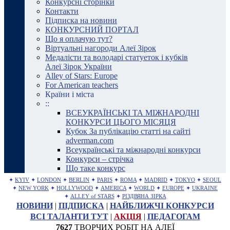
Конкурсні сторінки
Контакти
Підписка на новини
КОНКУРСНИЙ ПОРТАЛ
Що я оплачую тут?
Віртуальні нагороди Алеї Зірок
Медалісти та володарі статуеток і кубків
Алеї Зірок України
Alley of Stars: Europe
For American teachers
Країни і міста
::
ВСЕУКРАЇНСЬКІ ТА МІЖНАРОДНІ
КОНКУРСИ ЦЬОГО МІСЯЦЯ
Кубок За публікацію статті на сайті
adverman.com
Всеукраїнські та міжнародні конкурси
Конкурси – стрічка
Що таке конкурс
✦
KYIV
✦
LONDON
✦
BERLIN
✦
PARIS
✦
ROMA
✦
MADRID
✦
TOKYO
✦
SEOUL
✦
NEW YORK
✦
HOLLYWOOD
✦
AMERICA
✦
WORLD
✦
EUROPE
✦
UKRAINE
✦
ALLEY of STARS
✦
РІЗДВЯНА ЗІРКА
НОВИНИ
|
ПІДПИСКА
|
НАЙБЛИЖЧІ КОНКУРСИ
ВСІ ТАЛАНТИ ТУТ
|
АКЦІЯ
|
ПЕДАГОГАМ
7627
ТВОРЧИХ РОБІТ НА АЛЕЇ