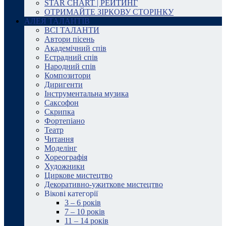
STAR CHART | РЕЙТИНГ
ОТРИМАЙТЕ ЗІРКОВУ СТОРІНКУ
АЛЕЯ ТАЛАНТІВ
ВСІ ТАЛАНТИ
Автори пісень
Академічний спів
Естрадний спів
Народний спів
Композитори
Диригенти
Інструментальна музика
Саксофон
Скрипка
Фортепіано
Театр
Читання
Моделінг
Хореографія
Художники
Циркове мистецтво
Декоративно-ужиткове мистецтво
Вікові категорії
3 – 6 років
7 – 10 років
11 – 14 років