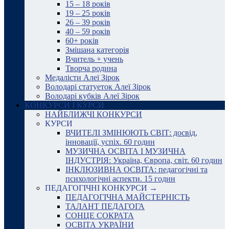
15 – 18 років
19 – 25 років
26 – 39 років
40 – 59 років
60+ років
Змішана категорія
Вчитель + учень
Творча родина
Медалісти Алеї Зірок
Володарі статуеток Алеї Зірок
Володарі кубків Алеї Зірок
КОНКУРСИ І КУРСИ
НАЙБЛИЖЧІ КОНКУРСИ
КУРСИ
ВЧИТЕЛІ ЗМІНЮЮТЬ СВІТ: досвід,
інновації, успіх. 60 годин
МУЗИЧНА ОСВІТА І МУЗИЧНА
ІНДУСТРІЯ: Україна, Європа, світ. 60 годин
ІНКЛЮЗИВНА ОСВІТА: педагогічні та
психологічні аспекти. 15 годин
ПЕДАГОГІЧНІ КОНКУРСИ →
ПЕДАГОГІЧНА МАЙСТЕРНІСТЬ
ТАЛАНТ ПЕДАГОГА
СОНЦЕ СОКРАТА
ОСВІТА УКРАЇНИ