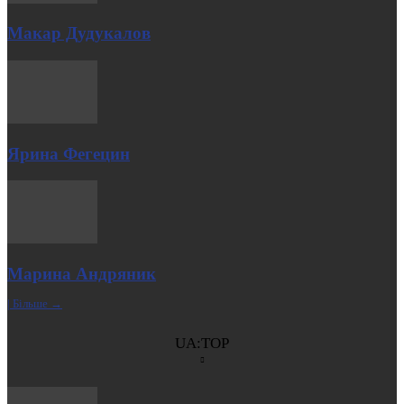
Макар Дудукалов
Ярина Фегецин
Марина Андряник
| Більше →
UA:TOP