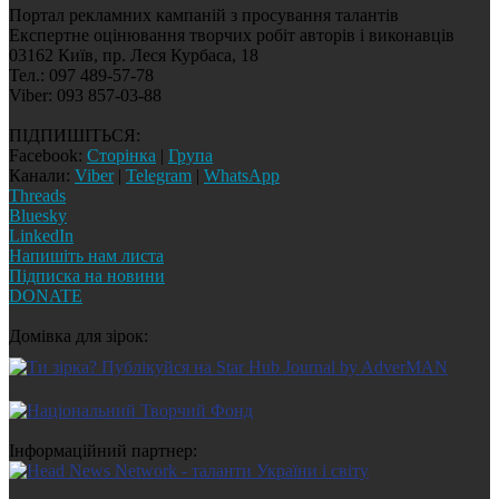
Портал рекламних кампаній з просування талантів
Експертне оцінювання творчих робіт авторів і виконавців
03162 Київ, пр. Леся Курбаса, 18
Тел.: 097 489-57-78
Viber: 093 857-03-88
ПІДПИШІТЬСЯ:
Facebook:
Сторінка
|
Група
Канали:
Viber
|
Telegram
|
WhatsApp
Threads
Bluesky
LinkedIn
Напишіть нам листа
Підписка на новини
DONATE
Домівка для зірок:
Інформаційний партнер: