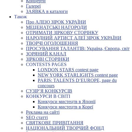
Концерти
Галереї
ЗАЯВКА в каталоги
Також
Про АЛЕЮ ЗІРОК УКРАЇНИ
МЕЦЕНАТСЬКІ НАГОРОДИ
ОТРИМАТИ ЗІРКОВУ СТОРІНКУ
НАРОДНИЙ АРТИСТ АЛЕЇ ЗІРОК УКРАЇНИ
ТВОРЧІ ОГОЛОШЕННЯ
ПРОСУВАННЯ ТАЛАНТІВ: Україна, Європа, світ
ЗОРЯНИЙ КАНАЛ
ЗІРКОВІ СТОРІНКИ
CONTESTS PAGES
LONDON STARS contest page
NEW YORK STARLIGHTS contest page
PARIS: TALENTS D’EUROPE, page du
concours
СУЗІР’Я КОНКУРСІВ
КОНКУРСИ В СВІТІ
Конкурси мистецтв в Японії
Конкурси мистецтв в Кореї
Реклама на сайті
SEO статті
СВЯТКОВЕ ПРИВІТАННЯ
НАЦІОНАЛЬНИЙ ТВОРЧИЙ ФОНД