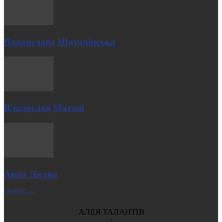
Владислава Шаталінська
Владислав Матяш
Анна Лісова
| Більше →
АЛЕЯ ТАЛАНТІВ