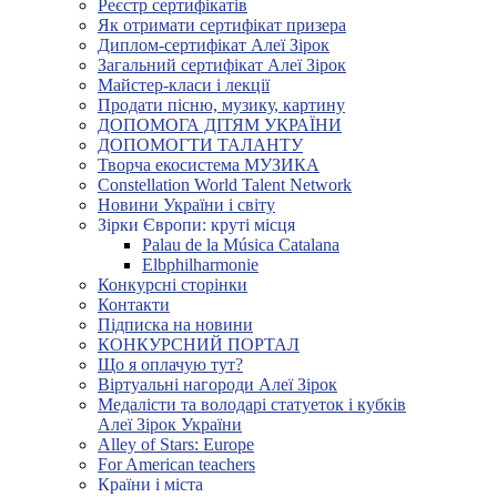
Реєстр сертифікатів
Як отримати сертифікат призера
Диплом-сертифікат Алеї Зірок
Загальний сертифікат Алеї Зірок
Майстер-класи і лекції
Продати пісню, музику, картину
ДОПОМОГА ДІТЯМ УКРАЇНИ
ДОПОМОГТИ ТАЛАНТУ
Творча екосистема МУЗИКА
Constellation World Talent Network
Новини України і світу
Зірки Європи: круті місця
Palau de la Música Catalana
Elbphilharmonie
Конкурсні сторінки
Контакти
Підписка на новини
КОНКУРСНИЙ ПОРТАЛ
Що я оплачую тут?
Віртуальні нагороди Алеї Зірок
Медалісти та володарі статуеток і кубків
Алеї Зірок України
Alley of Stars: Europe
For American teachers
Країни і міста