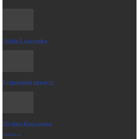
Nikita Lazarenko
Естрадний оркестр
Поліна Коваленко
| Більше →