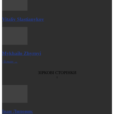
Vitaliy Slastianykov
Mykhailo Zhyrnyi
| Більше →
ЗІРКОВІ СТОРІНКИ
Іван Липовик