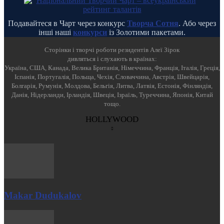
Подавайтеся в Чарт через конкурс
Творча Сотня
. Або через
інші наші
конкурси
із Золотими пакетами.
Cторінки і творчі роботи резидентів Алеї Зірок
дивляться і слухають в країнах:
Україна, США, Канада, Велика Британія, Німеччина, Франція, Італія, Греція,
Іспанія, Португалія, Польща, Чехія, Словаччина, Австрія, Швейцарія,
Болгарія, Румунія, Молдова, Бельгія, Литва, Латвія, Естонія, Фінляндія,
Данія, Нідерланди, Ірландія, Швеція, Ізраїль, Туреччина, Японія, Китай
тощо.
HOLLYWOOD
Makar Dudukalov