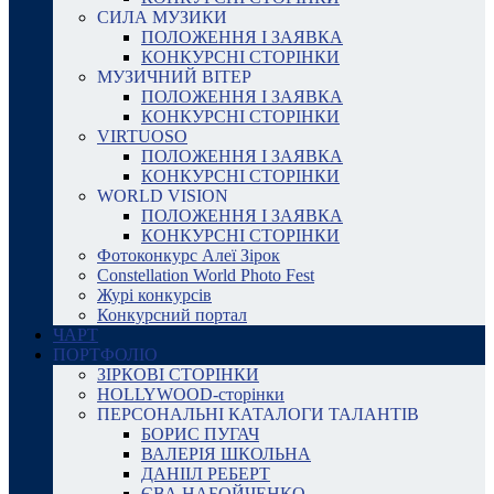
СИЛА МУЗИКИ
ПОЛОЖЕННЯ І ЗАЯВКА
КОНКУРСНІ СТОРІНКИ
МУЗИЧНИЙ ВІТЕР
ПОЛОЖЕННЯ І ЗАЯВКА
КОНКУРСНІ СТОРІНКИ
VIRTUOSO
ПОЛОЖЕННЯ І ЗАЯВКА
КОНКУРСНІ СТОРІНКИ
WORLD VISION
ПОЛОЖЕННЯ І ЗАЯВКА
КОНКУРСНІ СТОРІНКИ
Фотоконкурс Алеї Зірок
Constellation World Photo Fest
Журі конкурсів
Конкурсний портал
ЧАРТ
ПОРТФОЛІО
ЗІРКОВІ СТОРІНКИ
HOLLYWOOD-сторінки
ПЕРСОНАЛЬНІ КАТАЛОГИ ТАЛАНТІВ
БОРИС ПУГАЧ
ВАЛЕРІЯ ШКОЛЬНА
ДАНІІЛ РЕБЕРТ
ЄВА НАБОЙЧЕНКО