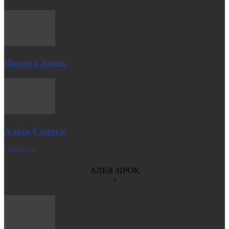
Віолета Заєць
Аліна Савчук
| Більше →
АЛЕЯ ЗІРОК