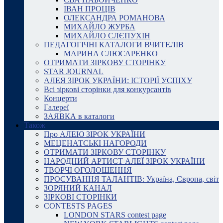
ІВАН ПРОЦІВ
ОЛЕКСАНДРА РОМАНОВА
МИХАЙЛО ЖУРБА
МИХАЙЛО СЛЄПУХІН
ПЕДАГОГІЧНІ КАТАЛОГИ ВЧИТЕЛІВ
МАРИНА СЛЮСАРЕНКО
ОТРИМАТИ ЗІРКОВУ СТОРІНКУ
STAR JOURNAL
АЛЕЯ ЗІРОК УКРАЇНИ: ІСТОРІЇ УСПІХУ
Всі зіркові сторінки для конкурсантів
Концерти
Галереї
ЗАЯВКА в каталоги
Також
Про АЛЕЮ ЗІРОК УКРАЇНИ
МЕЦЕНАТСЬКІ НАГОРОДИ
ОТРИМАТИ ЗІРКОВУ СТОРІНКУ
НАРОДНИЙ АРТИСТ АЛЕЇ ЗІРОК УКРАЇНИ
ТВОРЧІ ОГОЛОШЕННЯ
ПРОСУВАННЯ ТАЛАНТІВ: Україна, Європа, світ
ЗОРЯНИЙ КАНАЛ
ЗІРКОВІ СТОРІНКИ
CONTESTS PAGES
LONDON STARS contest page