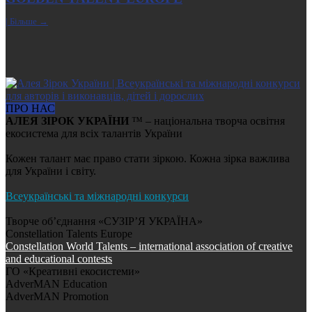
| Більше →
ПРО НАС
АЛЕЯ ЗІРОК УКРАЇНИ
™ – національна творча освітня
екосистема для всіх талантів України
Кожен талант має право стати зіркою. Кожна зірка важлива
для України і світу.
Всеукраїнські та міжнародні конкурси
Творче об’єднання «СУЗІР’Я УКРАЇНА»
Constellation Talents Europe
Constellation World Talents – international association of creative
and educational contests
ГО «Креативні екосистеми»
AdverMAN Education
AdverMAN Promotion