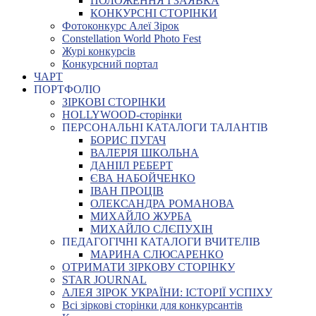
ПОЛОЖЕННЯ І ЗАЯВКА
КОНКУРСНІ СТОРІНКИ
Фотоконкурс Алеї Зірок
Constellation World Photo Fest
Журі конкурсів
Конкурсний портал
ЧАРТ
ПОРТФОЛІО
ЗІРКОВІ СТОРІНКИ
HOLLYWOOD-сторінки
ПЕРСОНАЛЬНІ КАТАЛОГИ ТАЛАНТІВ
БОРИС ПУГАЧ
ВАЛЕРІЯ ШКОЛЬНА
ДАНІІЛ РЕБЕРТ
ЄВА НАБОЙЧЕНКО
ІВАН ПРОЦІВ
ОЛЕКСАНДРА РОМАНОВА
МИХАЙЛО ЖУРБА
МИХАЙЛО СЛЄПУХІН
ПЕДАГОГІЧНІ КАТАЛОГИ ВЧИТЕЛІВ
МАРИНА СЛЮСАРЕНКО
ОТРИМАТИ ЗІРКОВУ СТОРІНКУ
STAR JOURNAL
АЛЕЯ ЗІРОК УКРАЇНИ: ІСТОРІЇ УСПІХУ
Всі зіркові сторінки для конкурсантів