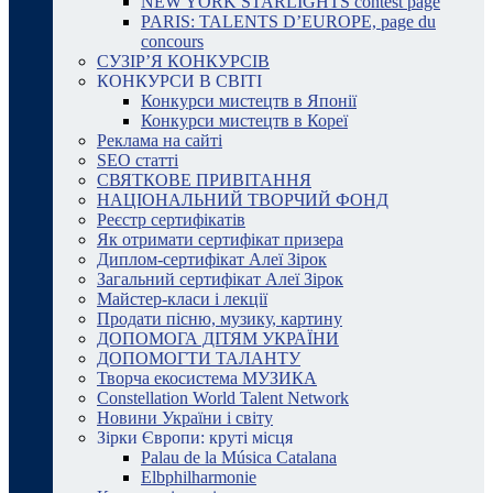
NEW YORK STARLIGHTS contest page
PARIS: TALENTS D’EUROPE, page du
concours
СУЗІР’Я КОНКУРСІВ
КОНКУРСИ В СВІТІ
Конкурси мистецтв в Японії
Конкурси мистецтв в Кореї
Реклама на сайті
SEO статті
СВЯТКОВЕ ПРИВІТАННЯ
НАЦІОНАЛЬНИЙ ТВОРЧИЙ ФОНД
Реєстр сертифікатів
Як отримати сертифікат призера
Диплом-сертифікат Алеї Зірок
Загальний сертифікат Алеї Зірок
Майстер-класи і лекції
Продати пісню, музику, картину
ДОПОМОГА ДІТЯМ УКРАЇНИ
ДОПОМОГТИ ТАЛАНТУ
Творча екосистема МУЗИКА
Constellation World Talent Network
Новини України і світу
Зірки Європи: круті місця
Palau de la Música Catalana
Elbphilharmonie