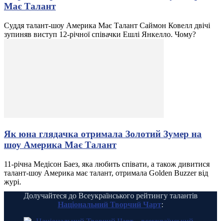
Має Талант
Суддя талант-шоу Америка Має Талант Саймон Ковелл двічі
зупиняв виступ 12-річної співачки Ешлі Янкелло. Чому?
Як юна глядачка отримала Золотий Зумер на
шоу Америка Має Талант
11-річна Медісон Баез, яка любить співати, а також дивитися
талант-шоу Америка має талант, отримала Golden Buzzer від
журі.
Долучайтеся до Всеукраїнського рейтингу талантів
Національний Творчий Чарт
: