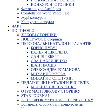
ПОЛОЖЕННЯ І ЗАЯВКА
КОНКУРСНІ СТОРІНКИ
Фотоконкурс Алеї Зірок
Constellation World Photo Fest
Журі конкурсів
Конкурсний портал
ЧАРТ
ПОРТФОЛІО
ЗІРКОВІ СТОРІНКИ
HOLLYWOOD-сторінки
ПЕРСОНАЛЬНІ КАТАЛОГИ ТАЛАНТІВ
БОРИС ПУГАЧ
ВАЛЕРІЯ ШКОЛЬНА
ДАНІІЛ РЕБЕРТ
ЄВА НАБОЙЧЕНКО
ІВАН ПРОЦІВ
ОЛЕКСАНДРА РОМАНОВА
МИХАЙЛО ЖУРБА
МИХАЙЛО СЛЄПУХІН
ПЕДАГОГІЧНІ КАТАЛОГИ ВЧИТЕЛІВ
МАРИНА СЛЮСАРЕНКО
ОТРИМАТИ ЗІРКОВУ СТОРІНКУ
STAR JOURNAL
АЛЕЯ ЗІРОК УКРАЇНИ: ІСТОРІЇ УСПІХУ
Всі зіркові сторінки для конкурсантів