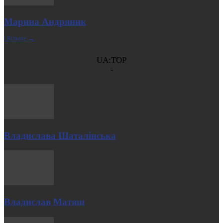
Марина Андряник
| Більше →
UA:TOP
Владислава Шаталінська
Владислав Матяш