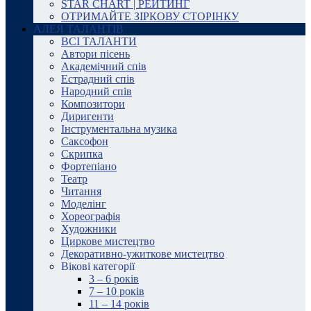
STAR CHART | РЕЙТИНГ
ОТРИМАЙТЕ ЗІРКОВУ СТОРІНКУ
АЛЕЯ ТАЛАНТІВ
ВСІ ТАЛАНТИ
Автори пісень
Академічний спів
Естрадний спів
Народний спів
Композитори
Диригенти
Інструментальна музика
Саксофон
Скрипка
Фортепіано
Театр
Читання
Моделінг
Хореографія
Художники
Циркове мистецтво
Декоративно-ужиткове мистецтво
Вікові категорії
3 – 6 років
7 – 10 років
11 – 14 років