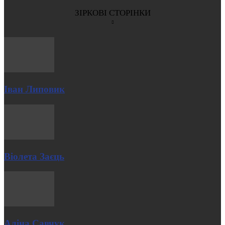
ЗІРКОВІ СТОРІНКИ
Іван Липовик
Віолета Заєць
Аліна Савчук