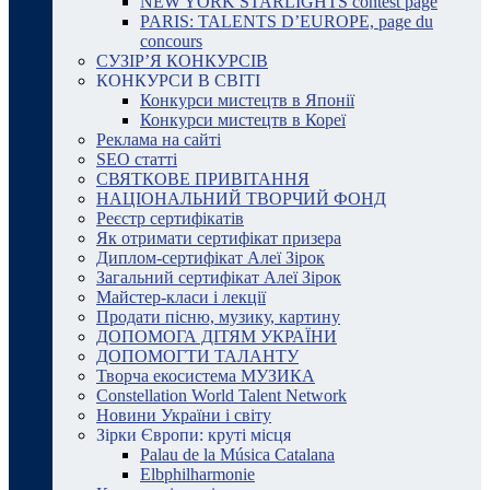
NEW YORK STARLIGHTS contest page
PARIS: TALENTS D’EUROPE, page du
concours
СУЗІР’Я КОНКУРСІВ
КОНКУРСИ В СВІТІ
Конкурси мистецтв в Японії
Конкурси мистецтв в Кореї
Реклама на сайті
SEO статті
СВЯТКОВЕ ПРИВІТАННЯ
НАЦІОНАЛЬНИЙ ТВОРЧИЙ ФОНД
Реєстр сертифікатів
Як отримати сертифікат призера
Диплом-сертифікат Алеї Зірок
Загальний сертифікат Алеї Зірок
Майстер-класи і лекції
Продати пісню, музику, картину
ДОПОМОГА ДІТЯМ УКРАЇНИ
ДОПОМОГТИ ТАЛАНТУ
Творча екосистема МУЗИКА
Constellation World Talent Network
Новини України і світу
Зірки Європи: круті місця
Palau de la Música Catalana
Elbphilharmonie