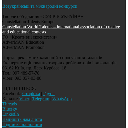
Всеукраїнські та міжнародні конкурси
Творче об’єднання «СУЗІР’Я УКРАЇНА»
Constellation Talents Europe
Constellation World Talents – international association of creative
and educational contests
ГО «Креативні екосистеми»
AdverMAN Education
AdverMAN Promotion
Портал рекламних кампаній з просування талантів
Експертне оцінювання творчих робіт авторів і виконавців
03162 Київ, пр. Леся Курбаса, 18
Тел.: 097 489-57-78
Viber: 093 857-03-88
ПІДПИШІТЬСЯ:
Facebook:
Сторінка
|
Група
Канали:
Viber
|
Telegram
|
WhatsApp
Threads
Bluesky
LinkedIn
Напишіть нам листа
Підписка на новини