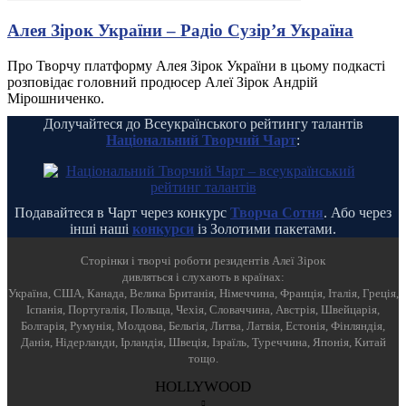
Алея Зірок України – Радіо Сузір’я Україна
Про Творчу платформу Алея Зірок України в цьому подкасті
розповідає головний продюсер Алеї Зірок Андрій
Мірошниченко.
Долучайтеся до Всеукраїнського рейтингу талантів
Національний Творчий Чарт
:
Подавайтеся в Чарт через конкурс
Творча Сотня
. Або через
інші наші
конкурси
із Золотими пакетами.
Cторінки і творчі роботи резидентів Алеї Зірок
дивляться і слухають в країнах:
Україна, США, Канада, Велика Британія, Німеччина, Франція, Італія, Греція,
Іспанія, Португалія, Польща, Чехія, Словаччина, Австрія, Швейцарія,
Болгарія, Румунія, Молдова, Бельгія, Литва, Латвія, Естонія, Фінляндія,
Данія, Нідерланди, Ірландія, Швеція, Ізраїль, Туреччина, Японія, Китай
тощо.
HOLLYWOOD