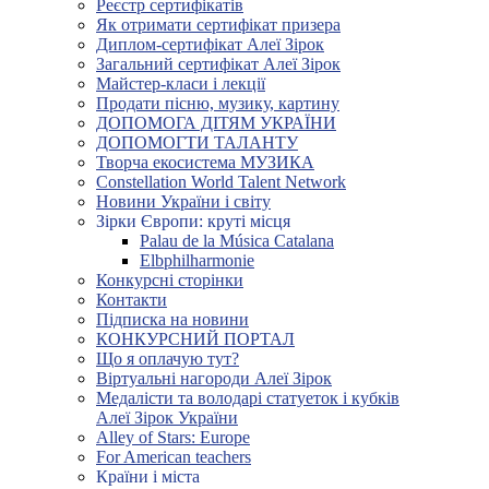
Реєстр сертифікатів
Як отримати сертифікат призера
Диплом-сертифікат Алеї Зірок
Загальний сертифікат Алеї Зірок
Майстер-класи і лекції
Продати пісню, музику, картину
ДОПОМОГА ДІТЯМ УКРАЇНИ
ДОПОМОГТИ ТАЛАНТУ
Творча екосистема МУЗИКА
Constellation World Talent Network
Новини України і світу
Зірки Європи: круті місця
Palau de la Música Catalana
Elbphilharmonie
Конкурсні сторінки
Контакти
Підписка на новини
КОНКУРСНИЙ ПОРТАЛ
Що я оплачую тут?
Віртуальні нагороди Алеї Зірок
Медалісти та володарі статуеток і кубків
Алеї Зірок України
Alley of Stars: Europe
For American teachers
Країни і міста