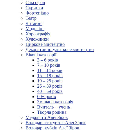
Саксофон
Скрипка
Фортепіано
Театр
Читання
Моделінг
Хореографія
Художники
Циркове мистецтво
Декоративно-ужиткове мистецтво
Вікові категорії
3 – 6 років
7 – 10 років
11 – 14 років
15 – 18 років
19 – 25 років
26 – 39 років
40 – 59 років
60+ років
Змішана категорія
Вчитель + учень
Творча родина
Медалісти Алеї Зірок
Володарі статуеток Алеї Зірок
Володарі кубків Алеї Зірок