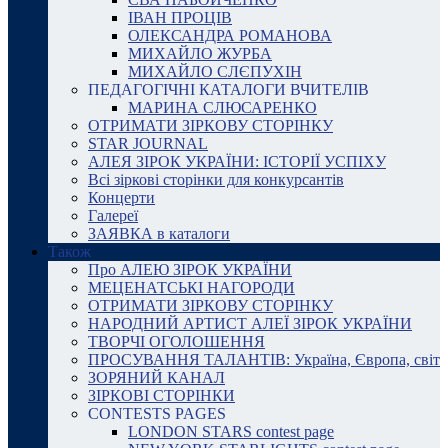
ІВАН ПРОЦІВ
ОЛЕКСАНДРА РОМАНОВА
МИХАЙЛО ЖУРБА
МИХАЙЛО СЛЄПУХІН
ПЕДАГОГІЧНІ КАТАЛОГИ ВЧИТЕЛІВ
МАРИНА СЛЮСАРЕНКО
ОТРИМАТИ ЗІРКОВУ СТОРІНКУ
STAR JOURNAL
АЛЕЯ ЗІРОК УКРАЇНИ: ІСТОРІЇ УСПІХУ
Всі зіркові сторінки для конкурсантів
Концерти
Галереї
ЗАЯВКА в каталоги
Також
Про АЛЕЮ ЗІРОК УКРАЇНИ
МЕЦЕНАТСЬКІ НАГОРОДИ
ОТРИМАТИ ЗІРКОВУ СТОРІНКУ
НАРОДНИЙ АРТИСТ АЛЕЇ ЗІРОК УКРАЇНИ
ТВОРЧІ ОГОЛОШЕННЯ
ПРОСУВАННЯ ТАЛАНТІВ: Україна, Європа, світ
ЗОРЯНИЙ КАНАЛ
ЗІРКОВІ СТОРІНКИ
CONTESTS PAGES
LONDON STARS contest page