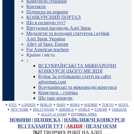
Конкурсні сторінки
Контакти
Підписка на новини
КОНКУРСНИЙ ПОРТАЛ
Що я оплачую тут?
Віртуальні нагороди Алеї Зірок
Медалісти та володарі статуеток і кубків
Алеї Зірок України
Alley of Stars: Europe
For American teachers
Країни і міста
::
ВСЕУКРАЇНСЬКІ ТА МІЖНАРОДНІ
КОНКУРСИ ЦЬОГО МІСЯЦЯ
Кубок За публікацію статті на сайті
adverman.com
Всеукраїнські та міжнародні конкурси
Конкурси – стрічка
Що таке конкурс
✦
KYIV
✦
LONDON
✦
BERLIN
✦
PARIS
✦
ROMA
✦
MADRID
✦
TOKYO
✦
SEOUL
✦
NEW YORK
✦
HOLLYWOOD
✦
AMERICA
✦
WORLD
✦
EUROPE
✦
UKRAINE
✦
ALLEY of STARS
✦
РІЗДВЯНА ЗІРКА
НОВИНИ
|
ПІДПИСКА
|
НАЙБЛИЖЧІ КОНКУРСИ
ВСІ ТАЛАНТИ ТУТ
|
АКЦІЯ
|
ПЕДАГОГАМ
7627
ТВОРЧИХ РОБІТ НА АЛЕЇ