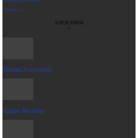
| Більше →
АЛЕЯ ЗІРОК
Макар Дудукалов
Ярина Фегецин