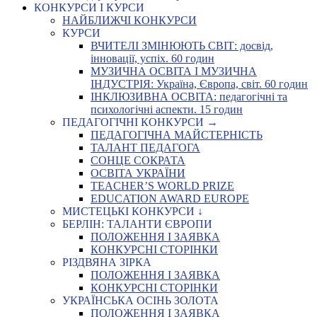
КОНКУРСИ І КУРСИ
НАЙБЛИЖЧІ КОНКУРСИ
КУРСИ
ВЧИТЕЛІ ЗМІНЮЮТЬ СВІТ: досвід,
інновації, успіх. 60 годин
МУЗИЧНА ОСВІТА І МУЗИЧНА
ІНДУСТРІЯ: Україна, Європа, світ. 60 годин
ІНКЛЮЗИВНА ОСВІТА: педагогічні та
психологічні аспекти. 15 годин
ПЕДАГОГІЧНІ КОНКУРСИ →
ПЕДАГОГІЧНА МАЙСТЕРНІСТЬ
ТАЛАНТ ПЕДАГОГА
СОНЦЕ СОКРАТА
ОСВІТА УКРАЇНИ
TEACHER’S WORLD PRIZE
EDUCATION AWARD EUROPE
МИСТЕЦЬКІ КОНКУРСИ ↓
БЕРЛІН: ТАЛАНТИ ЄВРОПИ
ПОЛОЖЕННЯ І ЗАЯВКА
КОНКУРСНІ СТОРІНКИ
РІЗДВЯНА ЗІРКА
ПОЛОЖЕННЯ І ЗАЯВКА
КОНКУРСНІ СТОРІНКИ
УКРАЇНСЬКА ОСІНЬ ЗОЛОТА
ПОЛОЖЕННЯ І ЗАЯВКА