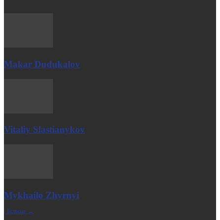
Makar Dudukalov
Vitaliy Slastianykov
Mykhailo Zhyrnyi
| Більше →