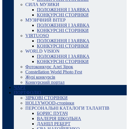
СИЛА МУЗИКИ
ПОЛОЖЕННЯ І ЗАЯВКА
КОНКУРСНІ СТОРІНКИ
МУЗИЧНИЙ ВІТЕР
ПОЛОЖЕННЯ І ЗАЯВКА
КОНКУРСНІ СТОРІНКИ
VIRTUOSO
ПОЛОЖЕННЯ І ЗАЯВКА
КОНКУРСНІ СТОРІНКИ
WORLD VISION
ПОЛОЖЕННЯ І ЗАЯВКА
КОНКУРСНІ СТОРІНКИ
Фотоконкурс Алеї Зірок
Constellation World Photo Fest
Журі конкурсів
Конкурсний портал
ЧАРТ
ПОРТФОЛІО
ЗІРКОВІ СТОРІНКИ
HOLLYWOOD-сторінки
ПЕРСОНАЛЬНІ КАТАЛОГИ ТАЛАНТІВ
БОРИС ПУГАЧ
ВАЛЕРІЯ ШКОЛЬНА
ДАНІІЛ РЕБЕРТ
ЄВА НАБОЙЧЕНКО