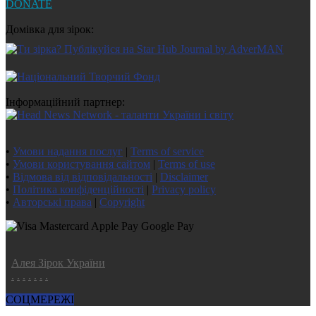
DONATE
Домівка для зірок:
Інформаційний партнер:
•
Умови надання послуг
|
Terms of service
•
Умови користування сайтом
|
Terms of use
•
Відмова від відповідальності
|
Disclaimer
•
Політика конфіденційності
|
Privacy policy
•
Авторські права
|
Copyright
Алея Зірок України
.
.
.
.
.
.
.
СОЦМЕРЕЖІ