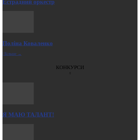
Естрадний оркестр
Поліна Коваленко
| Більше →
КОНКУРСИ
Я МАЮ ТАЛАНТ!