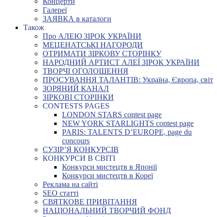
Концерти
Галереї
ЗАЯВКА в каталоги
Також
Про АЛЕЮ ЗІРОК УКРАЇНИ
МЕЦЕНАТСЬКІ НАГОРОДИ
ОТРИМАТИ ЗІРКОВУ СТОРІНКУ
НАРОДНИЙ АРТИСТ АЛЕЇ ЗІРОК УКРАЇНИ
ТВОРЧІ ОГОЛОШЕННЯ
ПРОСУВАННЯ ТАЛАНТІВ: Україна, Європа, світ
ЗОРЯНИЙ КАНАЛ
ЗІРКОВІ СТОРІНКИ
CONTESTS PAGES
LONDON STARS contest page
NEW YORK STARLIGHTS contest page
PARIS: TALENTS D’EUROPE, page du
concours
СУЗІР’Я КОНКУРСІВ
КОНКУРСИ В СВІТІ
Конкурси мистецтв в Японії
Конкурси мистецтв в Кореї
Реклама на сайті
SEO статті
СВЯТКОВЕ ПРИВІТАННЯ
НАЦІОНАЛЬНИЙ ТВОРЧИЙ ФОНД