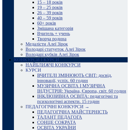
15 – 18 років
19 – 25 років
26 – 39 років
40 – 59 років
60+ років
Змішана категорія
Вчитель + учень
Творча родина
Медалісти Алеї Зірок
Володарі статуеток Алеї Зірок
Володарі кубків Алеї Зірок
КОНКУРСИ І КУРСИ
НАЙБЛИЖЧІ КОНКУРСИ
КУРСИ
ВЧИТЕЛІ ЗМІНЮЮТЬ СВІТ: досвід,
інновації, успіх. 60 годин
МУЗИЧНА ОСВІТА І МУЗИЧНА
ІНДУСТРІЯ: Україна, Європа, світ. 60 годин
ІНКЛЮЗИВНА ОСВІТА: педагогічні та
психологічні аспекти. 15 годин
ПЕДАГОГІЧНІ КОНКУРСИ →
ПЕДАГОГІЧНА МАЙСТЕРНІСТЬ
ТАЛАНТ ПЕДАГОГА
СОНЦЕ СОКРАТА
ОСВІТА УКРАЇНИ