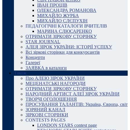
ІВАН ПРОЦІВ
ОЛЕКСАНДРА РОМАНОВА
МИХАЙЛО ЖУРБА
МИХАЙЛО СЛЄПУХІН
ПЕДАГОГІЧНІ КАТАЛОГИ ВЧИТЕЛІВ
МАРИНА СЛЮСАРЕНКО
ОТРИМАТИ ЗІРКОВУ СТОРІНКУ
STAR JOURNAL
АЛЕЯ ЗІРОК УКРАЇНИ: ІСТОРІЇ УСПІХУ
Всі зіркові сторінки для конкурсантів
Концерти
Галереї
ЗАЯВКА в каталоги
Також
Про АЛЕЮ ЗІРОК УКРАЇНИ
МЕЦЕНАТСЬКІ НАГОРОДИ
ОТРИМАТИ ЗІРКОВУ СТОРІНКУ
НАРОДНИЙ АРТИСТ АЛЕЇ ЗІРОК УКРАЇНИ
ТВОРЧІ ОГОЛОШЕННЯ
ПРОСУВАННЯ ТАЛАНТІВ: Україна, Європа, світ
ЗОРЯНИЙ КАНАЛ
ЗІРКОВІ СТОРІНКИ
CONTESTS PAGES
LONDON STARS contest page