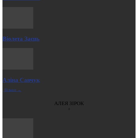
Віолета Заєць
Аліна Савчук
| Більше →
АЛЕЯ ЗІРОК