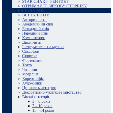
STAR CHART | РЕЙТИНГ
ОТРИМАЙТЕ ЗІРКОВУ СТОРІНКУ
АЛЕЯ ТАЛАНТІВ
ВСІ ТАЛАНТИ
Автори пісень
Академічний спів
Естрадний спів
Народний спів
Композитори
Диригенти
Інструментальна музика
Саксофон
Скрипка
Фортепіано
Театр
Читання
Моделінг
Хореографія
Художники
Циркове мистецтво
Декоративно-ужиткове мистецтво
Вікові категорії
3 – 6 років
7 – 10 років
11 – 14 років