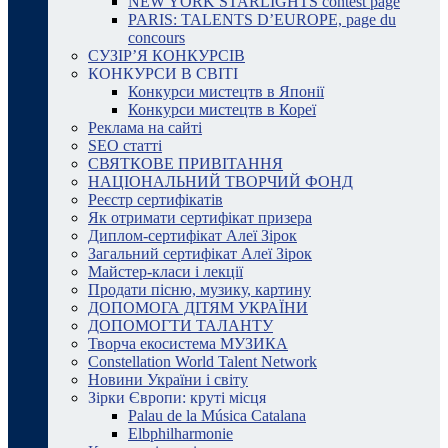
NEW YORK STARLIGHTS contest page
PARIS: TALENTS D’EUROPE, page du
concours
СУЗІР’Я КОНКУРСІВ
КОНКУРСИ В СВІТІ
Конкурси мистецтв в Японії
Конкурси мистецтв в Кореї
Реклама на сайті
SEO статті
СВЯТКОВЕ ПРИВІТАННЯ
НАЦІОНАЛЬНИЙ ТВОРЧИЙ ФОНД
Реєстр сертифікатів
Як отримати сертифікат призера
Диплом-сертифікат Алеї Зірок
Загальний сертифікат Алеї Зірок
Майстер-класи і лекції
Продати пісню, музику, картину
ДОПОМОГА ДІТЯМ УКРАЇНИ
ДОПОМОГТИ ТАЛАНТУ
Творча екосистема МУЗИКА
Constellation World Talent Network
Новини України і світу
Зірки Європи: круті місця
Palau de la Música Catalana
Elbphilharmonie