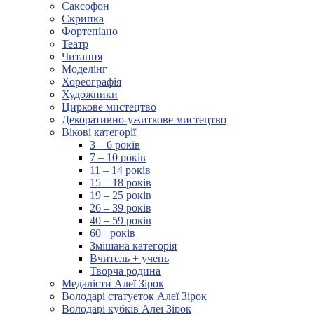
Саксофон
Скрипка
Фортепіано
Театр
Читання
Моделінг
Хореографія
Художники
Циркове мистецтво
Декоративно-ужиткове мистецтво
Вікові категорії
3 – 6 років
7 – 10 років
11 – 14 років
15 – 18 років
19 – 25 років
26 – 39 років
40 – 59 років
60+ років
Змішана категорія
Вчитель + учень
Творча родина
Медалісти Алеї Зірок
Володарі статуеток Алеї Зірок
Володарі кубків Алеї Зірок