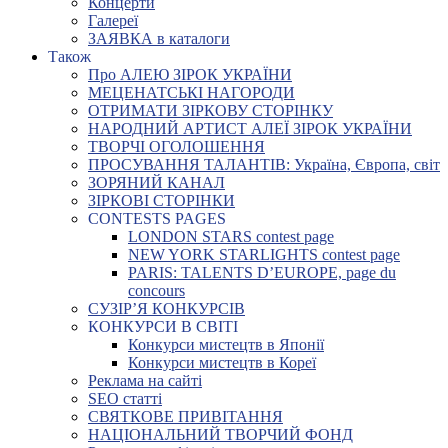
Концерти
Галереї
ЗАЯВКА в каталоги
Також
Про АЛЕЮ ЗІРОК УКРАЇНИ
МЕЦЕНАТСЬКІ НАГОРОДИ
ОТРИМАТИ ЗІРКОВУ СТОРІНКУ
НАРОДНИЙ АРТИСТ АЛЕЇ ЗІРОК УКРАЇНИ
ТВОРЧІ ОГОЛОШЕННЯ
ПРОСУВАННЯ ТАЛАНТІВ: Україна, Європа, світ
ЗОРЯНИЙ КАНАЛ
ЗІРКОВІ СТОРІНКИ
CONTESTS PAGES
LONDON STARS contest page
NEW YORK STARLIGHTS contest page
PARIS: TALENTS D’EUROPE, page du
concours
СУЗІР’Я КОНКУРСІВ
КОНКУРСИ В СВІТІ
Конкурси мистецтв в Японії
Конкурси мистецтв в Кореї
Реклама на сайті
SEO статті
СВЯТКОВЕ ПРИВІТАННЯ
НАЦІОНАЛЬНИЙ ТВОРЧИЙ ФОНД