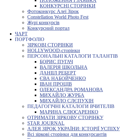
ПОЛОЖЕННЯ І ЗАЯВКА
КОНКУРСНІ СТОРІНКИ
Фотоконкурс Алеї Зірок
Constellation World Photo Fest
Журі конкурсів
Конкурсний портал
ЧАРТ
ПОРТФОЛІО
ЗІРКОВІ СТОРІНКИ
HOLLYWOOD-сторінки
ПЕРСОНАЛЬНІ КАТАЛОГИ ТАЛАНТІВ
БОРИС ПУГАЧ
ВАЛЕРІЯ ШКОЛЬНА
ДАНІІЛ РЕБЕРТ
ЄВА НАБОЙЧЕНКО
ІВАН ПРОЦІВ
ОЛЕКСАНДРА РОМАНОВА
МИХАЙЛО ЖУРБА
МИХАЙЛО СЛЄПУХІН
ПЕДАГОГІЧНІ КАТАЛОГИ ВЧИТЕЛІВ
МАРИНА СЛЮСАРЕНКО
ОТРИМАТИ ЗІРКОВУ СТОРІНКУ
STAR JOURNAL
АЛЕЯ ЗІРОК УКРАЇНИ: ІСТОРІЇ УСПІХУ
Всі зіркові сторінки для конкурсантів