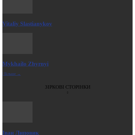
Vitaliy Slastianykov
Mykhailo Zhyrnyi
| Більше →
ЗІРКОВІ СТОРІНКИ
Іван Липовик