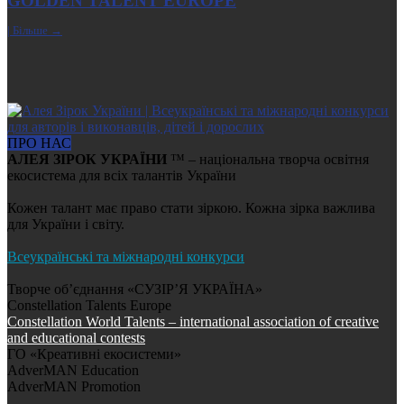
GOLDEN TALENT EUROPE
| Більше →
ПРО НАС
АЛЕЯ ЗІРОК УКРАЇНИ
™ – національна творча освітня
екосистема для всіх талантів України
Кожен талант має право стати зіркою. Кожна зірка важлива
для України і світу.
Всеукраїнські та міжнародні конкурси
Творче об’єднання «СУЗІР’Я УКРАЇНА»
Constellation Talents Europe
Constellation World Talents – international association of creative
and educational contests
ГО «Креативні екосистеми»
AdverMAN Education
AdverMAN Promotion