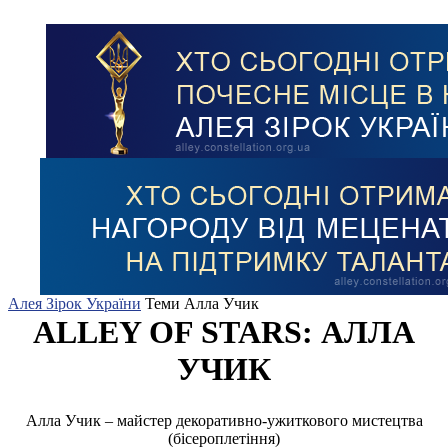
Алея Зірок України
Теми
Алла Учик
ALLEY OF STARS: АЛЛА
УЧИК
Алла Учик – майстер декоративно-ужиткового мистецтва
(бісероплетіння)