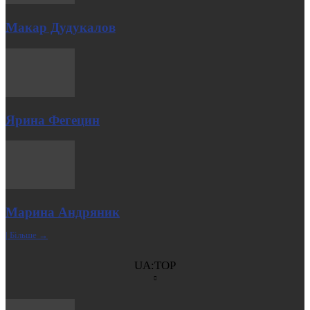
Макар Дудукалов
Ярина Фегецин
Марина Андряник
| Більше →
UA:TOP