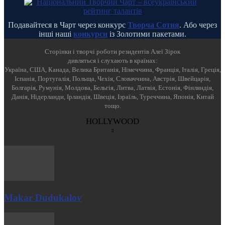
Подавайтеся в Чарт через конкурс
Творча Сотня
. Або через
інші наші
конкурси
із Золотими пакетами.
Cторінки і творчі роботи резидентів Алеї Зірок
дивляться і слухають в країнах:
Україна, США, Канада, Велика Британія, Німеччина, Франція, Італія, Греція,
Іспанія, Португалія, Польща, Чехія, Словаччина, Австрія, Швейцарія,
Болгарія, Румунія, Молдова, Бельгія, Литва, Латвія, Естонія, Фінляндія,
Данія, Нідерланди, Ірландія, Швеція, Ізраїль, Туреччина, Японія, Китай
тощо.
HOLLYWOOD
Makar Dudukalov