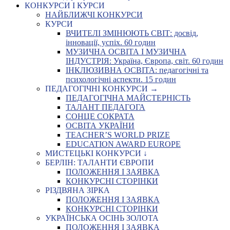
КОНКУРСИ І КУРСИ
НАЙБЛИЖЧІ КОНКУРСИ
КУРСИ
ВЧИТЕЛІ ЗМІНЮЮТЬ СВІТ: досвід,
інновації, успіх. 60 годин
МУЗИЧНА ОСВІТА І МУЗИЧНА
ІНДУСТРІЯ: Україна, Європа, світ. 60 годин
ІНКЛЮЗИВНА ОСВІТА: педагогічні та
психологічні аспекти. 15 годин
ПЕДАГОГІЧНІ КОНКУРСИ →
ПЕДАГОГІЧНА МАЙСТЕРНІСТЬ
ТАЛАНТ ПЕДАГОГА
СОНЦЕ СОКРАТА
ОСВІТА УКРАЇНИ
TEACHER’S WORLD PRIZE
EDUCATION AWARD EUROPE
МИСТЕЦЬКІ КОНКУРСИ ↓
БЕРЛІН: ТАЛАНТИ ЄВРОПИ
ПОЛОЖЕННЯ І ЗАЯВКА
КОНКУРСНІ СТОРІНКИ
РІЗДВЯНА ЗІРКА
ПОЛОЖЕННЯ І ЗАЯВКА
КОНКУРСНІ СТОРІНКИ
УКРАЇНСЬКА ОСІНЬ ЗОЛОТА
ПОЛОЖЕННЯ І ЗАЯВКА