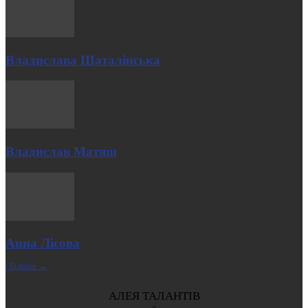
Владислава Шаталінська
Владислав Матяш
Анна Лісова
| Більше →
АЛЕЯ ТАЛАНТІВ