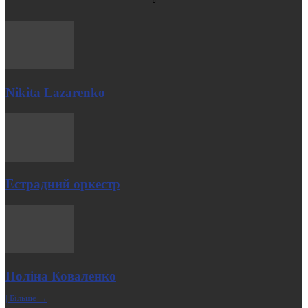
Nikita Lazarenko
Естрадний оркестр
Поліна Коваленко
| Більше →