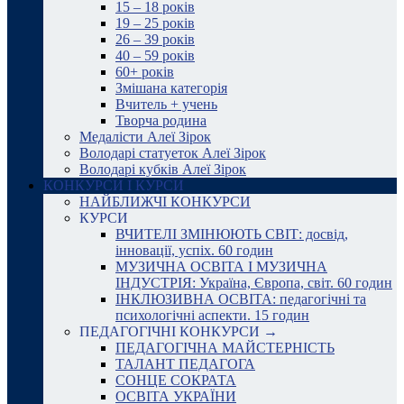
15 – 18 років
19 – 25 років
26 – 39 років
40 – 59 років
60+ років
Змішана категорія
Вчитель + учень
Творча родина
Медалісти Алеї Зірок
Володарі статуеток Алеї Зірок
Володарі кубків Алеї Зірок
КОНКУРСИ І КУРСИ
НАЙБЛИЖЧІ КОНКУРСИ
КУРСИ
ВЧИТЕЛІ ЗМІНЮЮТЬ СВІТ: досвід,
інновації, успіх. 60 годин
МУЗИЧНА ОСВІТА І МУЗИЧНА
ІНДУСТРІЯ: Україна, Європа, світ. 60 годин
ІНКЛЮЗИВНА ОСВІТА: педагогічні та
психологічні аспекти. 15 годин
ПЕДАГОГІЧНІ КОНКУРСИ →
ПЕДАГОГІЧНА МАЙСТЕРНІСТЬ
ТАЛАНТ ПЕДАГОГА
СОНЦЕ СОКРАТА
ОСВІТА УКРАЇНИ