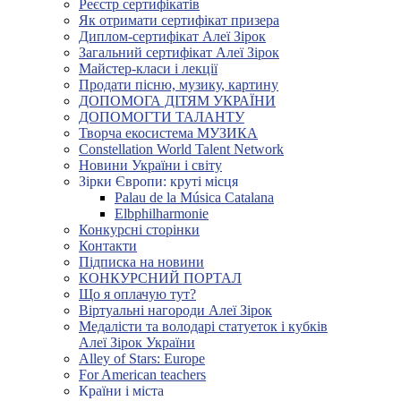
Реєстр сертифікатів
Як отримати сертифікат призера
Диплом-сертифікат Алеї Зірок
Загальний сертифікат Алеї Зірок
Майстер-класи і лекції
Продати пісню, музику, картину
ДОПОМОГА ДІТЯМ УКРАЇНИ
ДОПОМОГТИ ТАЛАНТУ
Творча екосистема МУЗИКА
Constellation World Talent Network
Новини України і світу
Зірки Європи: круті місця
Palau de la Música Catalana
Elbphilharmonie
Конкурсні сторінки
Контакти
Підписка на новини
КОНКУРСНИЙ ПОРТАЛ
Що я оплачую тут?
Віртуальні нагороди Алеї Зірок
Медалісти та володарі статуеток і кубків
Алеї Зірок України
Alley of Stars: Europe
For American teachers
Країни і міста