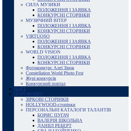
СИЛА МУЗИКИ
ПОЛОЖЕННЯ І ЗАЯВКА
КОНКУРСНІ СТОРІНКИ
МУЗИЧНИЙ ВІТЕР
ПОЛОЖЕННЯ І ЗАЯВКА
КОНКУРСНІ СТОРІНКИ
VIRTUOSO
ПОЛОЖЕННЯ І ЗАЯВКА
КОНКУРСНІ СТОРІНКИ
WORLD VISION
ПОЛОЖЕННЯ І ЗАЯВКА
КОНКУРСНІ СТОРІНКИ
Фотоконкурс Алеї Зірок
Constellation World Photo Fest
Журі конкурсів
Конкурсний портал
ЧАРТ
ПОРТФОЛІО
ЗІРКОВІ СТОРІНКИ
HOLLYWOOD-сторінки
ПЕРСОНАЛЬНІ КАТАЛОГИ ТАЛАНТІВ
БОРИС ПУГАЧ
ВАЛЕРІЯ ШКОЛЬНА
ДАНІІЛ РЕБЕРТ
ЄВА НАБОЙЧЕНКО