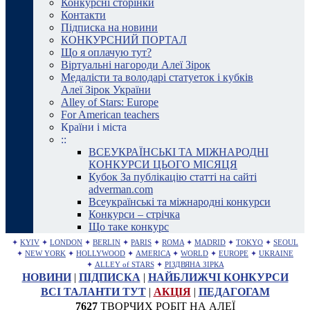
Конкурсні сторінки
Контакти
Підписка на новини
КОНКУРСНИЙ ПОРТАЛ
Що я оплачую тут?
Віртуальні нагороди Алеї Зірок
Медалісти та володарі статуеток і кубків
Алеї Зірок України
Alley of Stars: Europe
For American teachers
Країни і міста
::
ВСЕУКРАЇНСЬКІ ТА МІЖНАРОДНІ
КОНКУРСИ ЦЬОГО МІСЯЦЯ
Кубок За публікацію статті на сайті
adverman.com
Всеукраїнські та міжнародні конкурси
Конкурси – стрічка
Що таке конкурс
✦
KYIV
✦
LONDON
✦
BERLIN
✦
PARIS
✦
ROMA
✦
MADRID
✦
TOKYO
✦
SEOUL
✦
NEW YORK
✦
HOLLYWOOD
✦
AMERICA
✦
WORLD
✦
EUROPE
✦
UKRAINE
✦
ALLEY of STARS
✦
РІЗДВЯНА ЗІРКА
НОВИНИ
|
ПІДПИСКА
|
НАЙБЛИЖЧІ КОНКУРСИ
ВСІ ТАЛАНТИ ТУТ
|
АКЦІЯ
|
ПЕДАГОГАМ
7627
ТВОРЧИХ РОБІТ НА АЛЕЇ