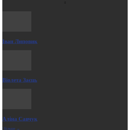
Іван Липовик
Віолета Заєць
Аліна Савчук
| Більше →