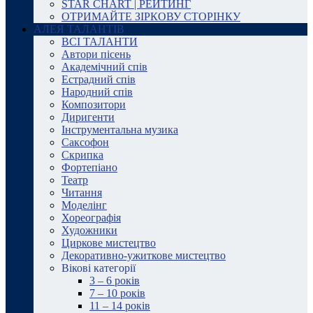
STAR CHART | РЕЙТИНГ
ОТРИМАЙТЕ ЗІРКОВУ СТОРІНКУ
АЛЕЯ ТАЛАНТІВ
ВСІ ТАЛАНТИ
Автори пісень
Академічний спів
Естрадний спів
Народний спів
Композитори
Диригенти
Інструментальна музика
Саксофон
Скрипка
Фортепіано
Театр
Читання
Моделінг
Хореографія
Художники
Циркове мистецтво
Декоративно-ужиткове мистецтво
Вікові категорії
3 – 6 років
7 – 10 років
11 – 14 років