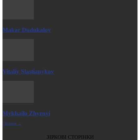
Makar Dudukalov
Vitaliy Slastianykov
Mykhailo Zhyrnyi
| Більше →
ЗІРКОВІ СТОРІНКИ