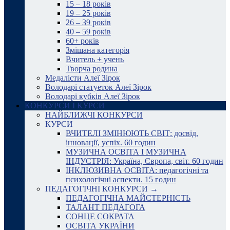
15 – 18 років
19 – 25 років
26 – 39 років
40 – 59 років
60+ років
Змішана категорія
Вчитель + учень
Творча родина
Медалісти Алеї Зірок
Володарі статуеток Алеї Зірок
Володарі кубків Алеї Зірок
КОНКУРСИ І КУРСИ
НАЙБЛИЖЧІ КОНКУРСИ
КУРСИ
ВЧИТЕЛІ ЗМІНЮЮТЬ СВІТ: досвід,
інновації, успіх. 60 годин
МУЗИЧНА ОСВІТА І МУЗИЧНА
ІНДУСТРІЯ: Україна, Європа, світ. 60 годин
ІНКЛЮЗИВНА ОСВІТА: педагогічні та
психологічні аспекти. 15 годин
ПЕДАГОГІЧНІ КОНКУРСИ →
ПЕДАГОГІЧНА МАЙСТЕРНІСТЬ
ТАЛАНТ ПЕДАГОГА
СОНЦЕ СОКРАТА
ОСВІТА УКРАЇНИ