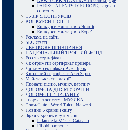
NEW YORK STARLIGHTS contest page
PARIS: TALENTS D’EUROPE, page du
concours
СУЗІР’Я КОНКУРСІВ
КОНКУРСИ В СВІТІ
Конкурси мистецтв в Японії
Конкурси мистецтв в Кореї
Реклама на сайті
SEO статті
СВЯТКОВЕ ПРИВІТАННЯ
НАЦІОНАЛЬНИЙ ТВОРЧИЙ ФОНД
Реєстр сертифікатів
Як отримати сертифікат призера
Диплом-сертифікат Алеї Зірок
Загальний сертифікат Алеї Зірок
Майстер-класи і лекції
Продати пісню, музику, картину
ДОПОМОГА ДІТЯМ УКРАЇНИ
ДОПОМОГТИ ТАЛАНТУ
Творча екосистема МУЗИКА
Constellation World Talent Network
Новини України і світу
Зірки Європи: круті місця
Palau de la Música Catalana
Elbphilharmonie