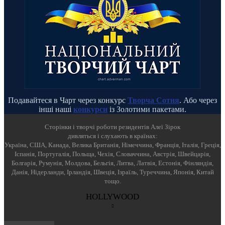
Подавайтеся в Чарт через конкурс
Творча Сотня
. Або через
інші наші
конкурси
із Золотими пакетами.
Cторінки і творчі роботи резидентів Алеї Зірок
дивляться і слухають в країнах:
Україна, США, Канада, Велика Британія, Німеччина, Франція, Італія, Греція,
Іспанія, Португалія, Польща, Чехія, Словаччина, Австрія, Швейцарія,
Болгарія, Румунія, Молдова, Бельгія, Литва, Латвія, Естонія, Фінляндія,
Данія, Нідерланди, Ірландія, Швеція, Ізраїль, Туреччина, Японія, Китай
тощо.
HOLLYWOOD