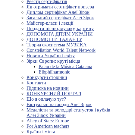
Реєстр сертифікатів
Як отримати сертифікат призера
Диплом-сертифікат Алеї Зірок
Загальний сертифікат Алеї Зірок
Майстер-класи і лекції
Продати пісню, музику, картину
ДОПОМОГА ДІТЯМ УКРАЇНИ
ДОПОМОГТИ ТАЛАНТУ
Творча екосистема МУЗИКА
Constellation World Talent Network
Новини України і світу
Зірки Європи: круті місця
Palau de la Música Catalana
Elbphilharmonie
Конкурсні сторінки
Контакти
Підписка на новини
КОНКУРСНИЙ ПОРТАЛ
Що я оплачую тут?
Віртуальні нагороди Алеї Зірок
Медалісти та володарі статуеток і кубків
Алеї Зірок України
Alley of Stars: Europe
For American teachers
Країни і міста