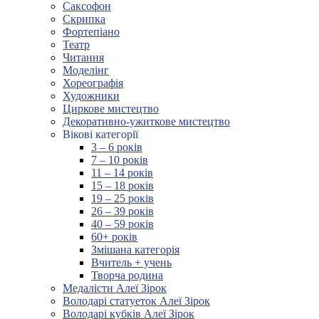
Саксофон
Скрипка
Фортепіано
Театр
Читання
Моделінг
Хореографія
Художники
Циркове мистецтво
Декоративно-ужиткове мистецтво
Вікові категорії
3 – 6 років
7 – 10 років
11 – 14 років
15 – 18 років
19 – 25 років
26 – 39 років
40 – 59 років
60+ років
Змішана категорія
Вчитель + учень
Творча родина
Медалісти Алеї Зірок
Володарі статуеток Алеї Зірок
Володарі кубків Алеї Зірок