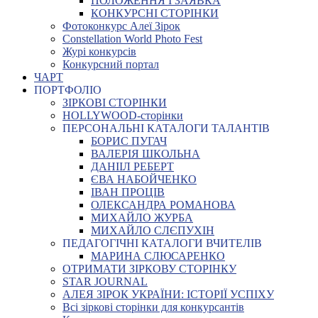
ПОЛОЖЕННЯ І ЗАЯВКА
КОНКУРСНІ СТОРІНКИ
Фотоконкурс Алеї Зірок
Constellation World Photo Fest
Журі конкурсів
Конкурсний портал
ЧАРТ
ПОРТФОЛІО
ЗІРКОВІ СТОРІНКИ
HOLLYWOOD-сторінки
ПЕРСОНАЛЬНІ КАТАЛОГИ ТАЛАНТІВ
БОРИС ПУГАЧ
ВАЛЕРІЯ ШКОЛЬНА
ДАНІІЛ РЕБЕРТ
ЄВА НАБОЙЧЕНКО
ІВАН ПРОЦІВ
ОЛЕКСАНДРА РОМАНОВА
МИХАЙЛО ЖУРБА
МИХАЙЛО СЛЄПУХІН
ПЕДАГОГІЧНІ КАТАЛОГИ ВЧИТЕЛІВ
МАРИНА СЛЮСАРЕНКО
ОТРИМАТИ ЗІРКОВУ СТОРІНКУ
STAR JOURNAL
АЛЕЯ ЗІРОК УКРАЇНИ: ІСТОРІЇ УСПІХУ
Всі зіркові сторінки для конкурсантів