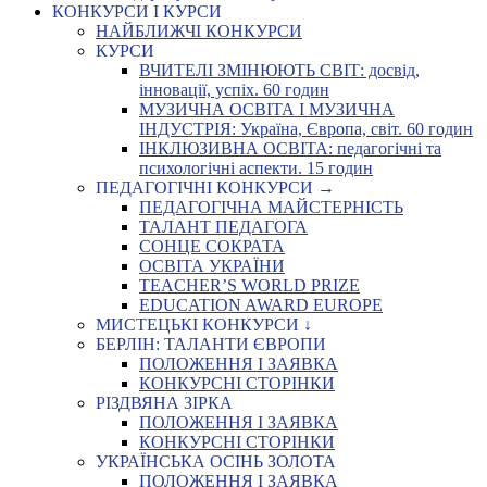
КОНКУРСИ І КУРСИ
НАЙБЛИЖЧІ КОНКУРСИ
КУРСИ
ВЧИТЕЛІ ЗМІНЮЮТЬ СВІТ: досвід,
інновації, успіх. 60 годин
МУЗИЧНА ОСВІТА І МУЗИЧНА
ІНДУСТРІЯ: Україна, Європа, світ. 60 годин
ІНКЛЮЗИВНА ОСВІТА: педагогічні та
психологічні аспекти. 15 годин
ПЕДАГОГІЧНІ КОНКУРСИ →
ПЕДАГОГІЧНА МАЙСТЕРНІСТЬ
ТАЛАНТ ПЕДАГОГА
СОНЦЕ СОКРАТА
ОСВІТА УКРАЇНИ
TEACHER’S WORLD PRIZE
EDUCATION AWARD EUROPE
МИСТЕЦЬКІ КОНКУРСИ ↓
БЕРЛІН: ТАЛАНТИ ЄВРОПИ
ПОЛОЖЕННЯ І ЗАЯВКА
КОНКУРСНІ СТОРІНКИ
РІЗДВЯНА ЗІРКА
ПОЛОЖЕННЯ І ЗАЯВКА
КОНКУРСНІ СТОРІНКИ
УКРАЇНСЬКА ОСІНЬ ЗОЛОТА
ПОЛОЖЕННЯ І ЗАЯВКА