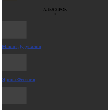
АЛЕЯ ЗІРОК
Макар Дудукалов
Ярина Фегецин