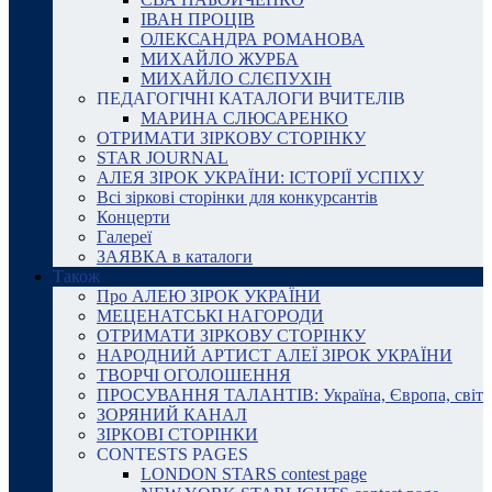
ІВАН ПРОЦІВ
ОЛЕКСАНДРА РОМАНОВА
МИХАЙЛО ЖУРБА
МИХАЙЛО СЛЄПУХІН
ПЕДАГОГІЧНІ КАТАЛОГИ ВЧИТЕЛІВ
МАРИНА СЛЮСАРЕНКО
ОТРИМАТИ ЗІРКОВУ СТОРІНКУ
STAR JOURNAL
АЛЕЯ ЗІРОК УКРАЇНИ: ІСТОРІЇ УСПІХУ
Всі зіркові сторінки для конкурсантів
Концерти
Галереї
ЗАЯВКА в каталоги
Також
Про АЛЕЮ ЗІРОК УКРАЇНИ
МЕЦЕНАТСЬКІ НАГОРОДИ
ОТРИМАТИ ЗІРКОВУ СТОРІНКУ
НАРОДНИЙ АРТИСТ АЛЕЇ ЗІРОК УКРАЇНИ
ТВОРЧІ ОГОЛОШЕННЯ
ПРОСУВАННЯ ТАЛАНТІВ: Україна, Європа, світ
ЗОРЯНИЙ КАНАЛ
ЗІРКОВІ СТОРІНКИ
CONTESTS PAGES
LONDON STARS contest page