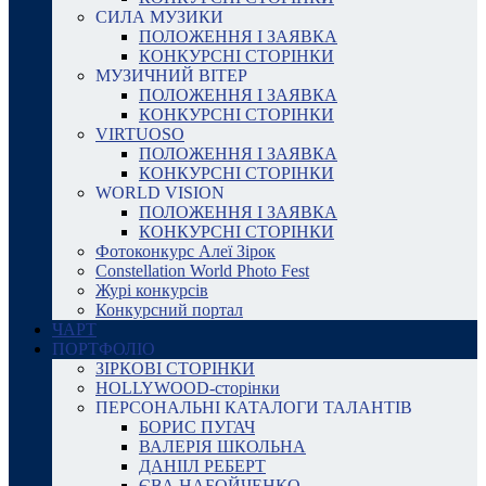
СИЛА МУЗИКИ
ПОЛОЖЕННЯ І ЗАЯВКА
КОНКУРСНІ СТОРІНКИ
МУЗИЧНИЙ ВІТЕР
ПОЛОЖЕННЯ І ЗАЯВКА
КОНКУРСНІ СТОРІНКИ
VIRTUOSO
ПОЛОЖЕННЯ І ЗАЯВКА
КОНКУРСНІ СТОРІНКИ
WORLD VISION
ПОЛОЖЕННЯ І ЗАЯВКА
КОНКУРСНІ СТОРІНКИ
Фотоконкурс Алеї Зірок
Constellation World Photo Fest
Журі конкурсів
Конкурсний портал
ЧАРТ
ПОРТФОЛІО
ЗІРКОВІ СТОРІНКИ
HOLLYWOOD-сторінки
ПЕРСОНАЛЬНІ КАТАЛОГИ ТАЛАНТІВ
БОРИС ПУГАЧ
ВАЛЕРІЯ ШКОЛЬНА
ДАНІІЛ РЕБЕРТ
ЄВА НАБОЙЧЕНКО