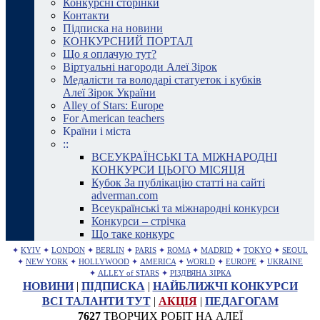
Конкурсні сторінки
Контакти
Підписка на новини
КОНКУРСНИЙ ПОРТАЛ
Що я оплачую тут?
Віртуальні нагороди Алеї Зірок
Медалісти та володарі статуеток і кубків
Алеї Зірок України
Alley of Stars: Europe
For American teachers
Країни і міста
::
ВСЕУКРАЇНСЬКІ ТА МІЖНАРОДНІ
КОНКУРСИ ЦЬОГО МІСЯЦЯ
Кубок За публікацію статті на сайті
adverman.com
Всеукраїнські та міжнародні конкурси
Конкурси – стрічка
Що таке конкурс
✦
KYIV
✦
LONDON
✦
BERLIN
✦
PARIS
✦
ROMA
✦
MADRID
✦
TOKYO
✦
SEOUL
✦
NEW YORK
✦
HOLLYWOOD
✦
AMERICA
✦
WORLD
✦
EUROPE
✦
UKRAINE
✦
ALLEY of STARS
✦
РІЗДВЯНА ЗІРКА
НОВИНИ
|
ПІДПИСКА
|
НАЙБЛИЖЧІ КОНКУРСИ
ВСІ ТАЛАНТИ ТУТ
|
АКЦІЯ
|
ПЕДАГОГАМ
7627
ТВОРЧИХ РОБІТ НА АЛЕЇ