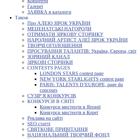
Концерти
Галереї
ЗАЯВКА в каталоги
Також
Про АЛЕЮ ЗІРОК УКРАЇНИ
МЕЦЕНАТСЬКІ НАГОРОДИ
ОТРИМАТИ ЗІРКОВУ СТОРІНКУ
НАРОДНИЙ АРТИСТ АЛЕЇ ЗІРОК УКРАЇНИ
ТВОРЧІ ОГОЛОШЕННЯ
ПРОСУВАННЯ ТАЛАНТІВ: Україна, Європа, світ
ЗОРЯНИЙ КАНАЛ
ЗІРКОВІ СТОРІНКИ
CONTESTS PAGES
LONDON STARS contest page
NEW YORK STARLIGHTS contest page
PARIS: TALENTS D’EUROPE, page du
concours
СУЗІР’Я КОНКУРСІВ
КОНКУРСИ В СВІТІ
Конкурси мистецтв в Японії
Конкурси мистецтв в Кореї
Реклама на сайті
SEO статті
СВЯТКОВЕ ПРИВІТАННЯ
НАЦІОНАЛЬНИЙ ТВОРЧИЙ ФОНД