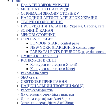
Також
Про АЛЕЮ ЗІРОК УКРАЇНИ
МЕЦЕНАТСЬКІ НАГОРОДИ
ОТРИМАТИ ЗІРКОВУ СТОРІНКУ
НАРОДНИЙ АРТИСТ АЛЕЇ ЗІРОК УКРАЇНИ
ТВОРЧІ ОГОЛОШЕННЯ
ПРОСУВАННЯ ТАЛАНТІВ: Україна, Європа, світ
ЗОРЯНИЙ КАНАЛ
ЗІРКОВІ СТОРІНКИ
CONTESTS PAGES
LONDON STARS contest page
NEW YORK STARLIGHTS contest page
PARIS: TALENTS D’EUROPE, page du concou
СУЗІР’Я КОНКУРСІВ
КОНКУРСИ В СВІТІ
Конкурси мистецтв в Японії
Конкурси мистецтв в Кореї
Реклама на сайті
SEO статті
СВЯТКОВЕ ПРИВІТАННЯ
НАЦІОНАЛЬНИЙ ТВОРЧИЙ ФОНД
Реєстр сертифікатів
Як отримати сертифікат призера
Диплом-сертифікат Алеї Зірок
Загальний сертифікат Алеї Зірок