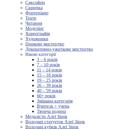
Саксофон
Скрипка
Фортепіано
Театр
Читання
Моделінг
Хореографія
Художники
Циркове мистецтво
Декоративно-ужиткове мистецтво
Вікові категорії
3 – 6 років
7 – 10 років
11 – 14 років
15 – 18 років
19 – 25 років
26 – 39 років
40 – 59 років
60+ років
Змішана категорія
Вчитель + учень
Творча родина
Медалісти Алеї Зірок
Володарі статуеток Алеї Зірок
Володарі кубків Алеї Зірок