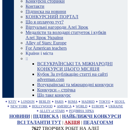
Конкурсні сторінки
Контакти
Підписка на новини
КОНКУРСНИЙ ПОРТАЛ
Що я оплачую тут?
Віртуальні нагороди Алеї Зірок
Медалісти та володарі статуеток і кубків
Алеї Зірок України
Alley of Stars: Europe
For American teachers
Країни і міста
::
ВСЕУКРАЇНСЬКІ ТА МІЖНАРОДНІ
КОНКУРСИ ЦЬОГО МІСЯЦЯ
Кубок За публікацію статті на сайті
adverman.com
Всеукраїнські та міжнародні конкурси
Конкурси – стрічка
Що таке конкурс
✦
KYIV
✦
LONDON
✦
BERLIN
✦
PARIS
✦
ROMA
✦
MADRID
✦
TOKYO
✦
SEOUL
✦
NEW YORK
✦
HOLLYWOOD
✦
AMERICA
✦
WORLD
✦
EUROPE
✦
UKRAINE
✦
ALLEY of STARS
✦
РІЗДВЯНА ЗІРКА
НОВИНИ
|
ПІДПИСКА
|
НАЙБЛИЖЧІ КОНКУРСИ
ВСІ ТАЛАНТИ ТУТ
|
АКЦІЯ
|
ПЕДАГОГАМ
7627
ТВОРЧИХ РОБІТ НА АЛЕЇ