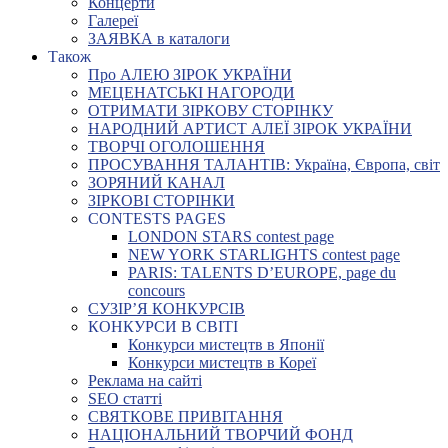
Концерти
Галереї
ЗАЯВКА в каталоги
Також
Про АЛЕЮ ЗІРОК УКРАЇНИ
МЕЦЕНАТСЬКІ НАГОРОДИ
ОТРИМАТИ ЗІРКОВУ СТОРІНКУ
НАРОДНИЙ АРТИСТ АЛЕЇ ЗІРОК УКРАЇНИ
ТВОРЧІ ОГОЛОШЕННЯ
ПРОСУВАННЯ ТАЛАНТІВ: Україна, Європа, світ
ЗОРЯНИЙ КАНАЛ
ЗІРКОВІ СТОРІНКИ
CONTESTS PAGES
LONDON STARS contest page
NEW YORK STARLIGHTS contest page
PARIS: TALENTS D’EUROPE, page du
concours
СУЗІР’Я КОНКУРСІВ
КОНКУРСИ В СВІТІ
Конкурси мистецтв в Японії
Конкурси мистецтв в Кореї
Реклама на сайті
SEO статті
СВЯТКОВЕ ПРИВІТАННЯ
НАЦІОНАЛЬНИЙ ТВОРЧИЙ ФОНД