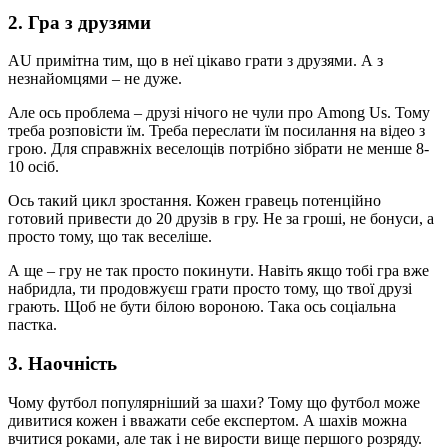
2. Гра з друзями
AU примітна тим, що в неї цікаво грати з друзями. А з
незнайомцями – не дуже.
Але ось проблема – друзі нічого не чули про Among Us. Тому
треба розповісти їм. Треба переслати їм посилання на відео з
грою. Для справжніх веселощів потрібно зібрати не менше 8-
10 осіб.
Ось такий цикл зростання. Кожен гравець потенційно
готовий привести до 20 друзів в гру. Не за гроші, не бонуси, а
просто тому, що так веселіше.
А ще – гру не так просто покинути. Навіть якщо тобі гра вже
набридла, ти продовжуєш грати просто тому, що твої друзі
грають. Щоб не бути білою вороною. Така ось соціальна
пастка.
3. Наочність
Чому футбол популярніший за шахи? Тому що футбол може
дивитися кожен і вважати себе експертом. А шахів можна
вчитися роками, але так і не вирости вище першого розряду.