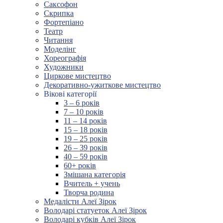
Саксофон
Скрипка
Фортепіано
Театр
Читання
Моделінг
Хореографія
Художники
Циркове мистецтво
Декоративно-ужиткове мистецтво
Вікові категорії
3 – 6 років
7 – 10 років
11 – 14 років
15 – 18 років
19 – 25 років
26 – 39 років
40 – 59 років
60+ років
Змішана категорія
Вчитель + учень
Творча родина
Медалісти Алеї Зірок
Володарі статуеток Алеї Зірок
Володарі кубків Алеї Зірок