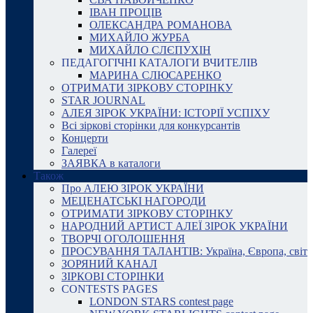
ІВАН ПРОЦІВ
ОЛЕКСАНДРА РОМАНОВА
МИХАЙЛО ЖУРБА
МИХАЙЛО СЛЄПУХІН
ПЕДАГОГІЧНІ КАТАЛОГИ ВЧИТЕЛІВ
МАРИНА СЛЮСАРЕНКО
ОТРИМАТИ ЗІРКОВУ СТОРІНКУ
STAR JOURNAL
АЛЕЯ ЗІРОК УКРАЇНИ: ІСТОРІЇ УСПІХУ
Всі зіркові сторінки для конкурсантів
Концерти
Галереї
ЗАЯВКА в каталоги
Також
Про АЛЕЮ ЗІРОК УКРАЇНИ
МЕЦЕНАТСЬКІ НАГОРОДИ
ОТРИМАТИ ЗІРКОВУ СТОРІНКУ
НАРОДНИЙ АРТИСТ АЛЕЇ ЗІРОК УКРАЇНИ
ТВОРЧІ ОГОЛОШЕННЯ
ПРОСУВАННЯ ТАЛАНТІВ: Україна, Європа, світ
ЗОРЯНИЙ КАНАЛ
ЗІРКОВІ СТОРІНКИ
CONTESTS PAGES
LONDON STARS contest page