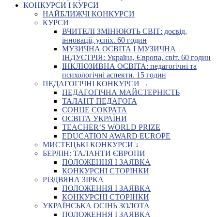
КОНКУРСИ І КУРСИ
НАЙБЛИЖЧІ КОНКУРСИ
КУРСИ
ВЧИТЕЛІ ЗМІНЮЮТЬ СВІТ: досвід,
інновації, успіх. 60 годин
МУЗИЧНА ОСВІТА І МУЗИЧНА
ІНДУСТРІЯ: Україна, Європа, світ. 60 годин
ІНКЛЮЗИВНА ОСВІТА: педагогічні та
психологічні аспекти. 15 годин
ПЕДАГОГІЧНІ КОНКУРСИ →
ПЕДАГОГІЧНА МАЙСТЕРНІСТЬ
ТАЛАНТ ПЕДАГОГА
СОНЦЕ СОКРАТА
ОСВІТА УКРАЇНИ
TEACHER’S WORLD PRIZE
EDUCATION AWARD EUROPE
МИСТЕЦЬКІ КОНКУРСИ ↓
БЕРЛІН: ТАЛАНТИ ЄВРОПИ
ПОЛОЖЕННЯ І ЗАЯВКА
КОНКУРСНІ СТОРІНКИ
РІЗДВЯНА ЗІРКА
ПОЛОЖЕННЯ І ЗАЯВКА
КОНКУРСНІ СТОРІНКИ
УКРАЇНСЬКА ОСІНЬ ЗОЛОТА
ПОЛОЖЕННЯ І ЗАЯВКА