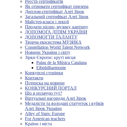
Реєстр сертифікатів
Як отримати сертифікат призера
Диплом-сертифікат Алеї Зірок
Загальний сертифікат Алеї Зірок
Майстер-класи і лекції
Продати пісню, музику, картину
ДОПОМОГА ДІТЯМ УКРАЇНИ
ДОПОМОГТИ ТАЛАНТУ
Творча екосистема МУЗИКА
Constellation World Talent Network
Новини України і світу
Зірки Європи: круті місця
Palau de la Música Catalana
Elbphilharmonie
Конкурсні сторінки
Контакти
Підписка на новини
КОНКУРСНИЙ ПОРТАЛ
Що я оплачую тут?
Віртуальні нагороди Алеї Зірок
Медалісти та володарі статуеток і кубків
Алеї Зірок України
Alley of Stars: Europe
For American teachers
Країни і міста