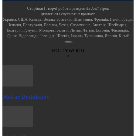
Cторінки і творчі роботи резидентів Алеї Зірок
дивляться і слухають в країнах:
Україна, США, Канада, Велика Британія, Німеччина, Франція, Італія, Греція,
Іспанія, Португалія, Польща, Чехія, Словаччина, Австрія, Швейцарія,
Болгарія, Румунія, Молдова, Бельгія, Литва, Латвія, Естонія, Фінляндія,
Данія, Нідерланди, Ірландія, Швеція, Ізраїль, Туреччина, Японія, Китай
тощо.
HOLLYWOOD
Makar Dudukalov