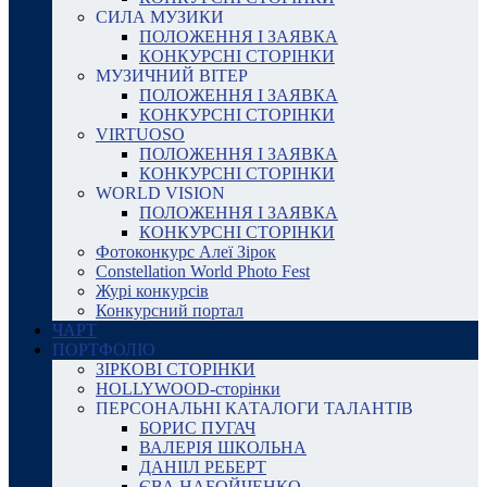
СИЛА МУЗИКИ
ПОЛОЖЕННЯ І ЗАЯВКА
КОНКУРСНІ СТОРІНКИ
МУЗИЧНИЙ ВІТЕР
ПОЛОЖЕННЯ І ЗАЯВКА
КОНКУРСНІ СТОРІНКИ
VIRTUOSO
ПОЛОЖЕННЯ І ЗАЯВКА
КОНКУРСНІ СТОРІНКИ
WORLD VISION
ПОЛОЖЕННЯ І ЗАЯВКА
КОНКУРСНІ СТОРІНКИ
Фотоконкурс Алеї Зірок
Constellation World Photo Fest
Журі конкурсів
Конкурсний портал
ЧАРТ
ПОРТФОЛІО
ЗІРКОВІ СТОРІНКИ
HOLLYWOOD-сторінки
ПЕРСОНАЛЬНІ КАТАЛОГИ ТАЛАНТІВ
БОРИС ПУГАЧ
ВАЛЕРІЯ ШКОЛЬНА
ДАНІІЛ РЕБЕРТ
ЄВА НАБОЙЧЕНКО