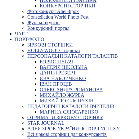
ПОЛОЖЕННЯ І ЗАЯВКА
КОНКУРСНІ СТОРІНКИ
Фотоконкурс Алеї Зірок
Constellation World Photo Fest
Журі конкурсів
Конкурсний портал
ЧАРТ
ПОРТФОЛІО
ЗІРКОВІ СТОРІНКИ
HOLLYWOOD-сторінки
ПЕРСОНАЛЬНІ КАТАЛОГИ ТАЛАНТІВ
БОРИС ПУГАЧ
ВАЛЕРІЯ ШКОЛЬНА
ДАНІІЛ РЕБЕРТ
ЄВА НАБОЙЧЕНКО
ІВАН ПРОЦІВ
ОЛЕКСАНДРА РОМАНОВА
МИХАЙЛО ЖУРБА
МИХАЙЛО СЛЄПУХІН
ПЕДАГОГІЧНІ КАТАЛОГИ ВЧИТЕЛІВ
МАРИНА СЛЮСАРЕНКО
ОТРИМАТИ ЗІРКОВУ СТОРІНКУ
STAR JOURNAL
АЛЕЯ ЗІРОК УКРАЇНИ: ІСТОРІЇ УСПІХУ
Всі зіркові сторінки для конкурсантів