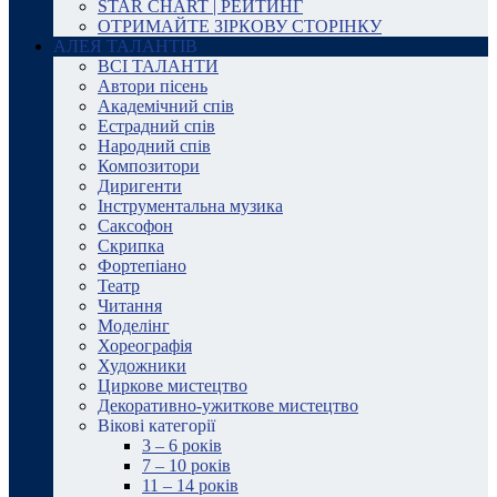
STAR CHART | РЕЙТИНГ
ОТРИМАЙТЕ ЗІРКОВУ СТОРІНКУ
АЛЕЯ ТАЛАНТІВ
ВСІ ТАЛАНТИ
Автори пісень
Академічний спів
Естрадний спів
Народний спів
Композитори
Диригенти
Інструментальна музика
Саксофон
Скрипка
Фортепіано
Театр
Читання
Моделінг
Хореографія
Художники
Циркове мистецтво
Декоративно-ужиткове мистецтво
Вікові категорії
3 – 6 років
7 – 10 років
11 – 14 років