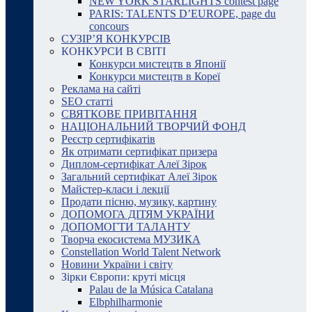
NEW YORK STARLIGHTS contest page
PARIS: TALENTS D’EUROPE, page du
concours
СУЗІР’Я КОНКУРСІВ
КОНКУРСИ В СВІТІ
Конкурси мистецтв в Японії
Конкурси мистецтв в Кореї
Реклама на сайті
SEO статті
СВЯТКОВЕ ПРИВІТАННЯ
НАЦІОНАЛЬНИЙ ТВОРЧИЙ ФОНД
Реєстр сертифікатів
Як отримати сертифікат призера
Диплом-сертифікат Алеї Зірок
Загальний сертифікат Алеї Зірок
Майстер-класи і лекції
Продати пісню, музику, картину
ДОПОМОГА ДІТЯМ УКРАЇНИ
ДОПОМОГТИ ТАЛАНТУ
Творча екосистема МУЗИКА
Constellation World Talent Network
Новини України і світу
Зірки Європи: круті місця
Palau de la Música Catalana
Elbphilharmonie