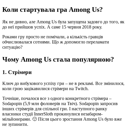
Коли стартувала гра Among Us?
Як не дивно, але Among Us була запущена задовго до того, як
до неї прийшов успіх. А саме 15 червня 2018 року.
Роками гру просто не помічали, а кількість гравців
обчислювалася сотнями. Що ж допомогло переламати
ситуацію?
Чому Among Us стала популярною?
1. Стрімери
Ключ до вибухового успіху гри – не в рекламі. Все змінилося,
коли грою зацікавилися стрімери на Twitch.
Точніше, почалося все з одного конкретного стрімера –
Sodapopin (5,9 млн фоловерів на Твіч). Sodapopin запросив
інших стрімерів для спільної гри. І наступного ранку
власники студії InnerSloth прокинулися незабаром-
мільйонерами. 🙂 Після цього зростання Among Us було вже
не зупинити.