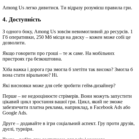
Among Us легко дивитися. Ти відразу розумієш правила гри.
4. Доступність
З одного боку, Among Us зовсім невимогливий до ресурсів. 1
Гб оперативки, 250 Мб місця на диску – кожен може собі це
дозволити.
Якщо говорити про гроші – те ж саме. На мобільних
пристроях гра безкоштовна.
Хіба важка і дорога гра змогла б злетіти так високо? Змогла б
вона стати віральною? Ні.
Які висновки може для себе зробити гейм-дизайнер?
Перше – не недооцінюєте стрімерів. Вони можуть запустити
цікавий цикл зростання вашої гри. Цикл, який не зможе
забезпечити платна реклама, наприклад, в Facebook Ads або
Google Ads.
Друге – додавайте в ігри соціальний аспект. Гру проти друзів,
дуелі, турніри.