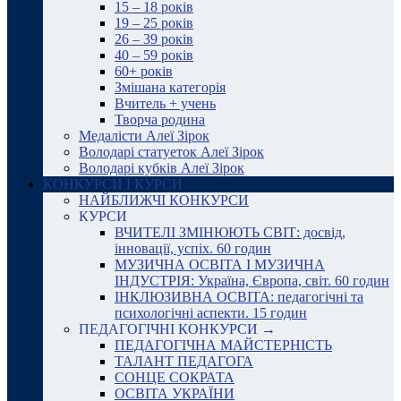
15 – 18 років
19 – 25 років
26 – 39 років
40 – 59 років
60+ років
Змішана категорія
Вчитель + учень
Творча родина
Медалісти Алеї Зірок
Володарі статуеток Алеї Зірок
Володарі кубків Алеї Зірок
КОНКУРСИ І КУРСИ
НАЙБЛИЖЧІ КОНКУРСИ
КУРСИ
ВЧИТЕЛІ ЗМІНЮЮТЬ СВІТ: досвід,
інновації, успіх. 60 годин
МУЗИЧНА ОСВІТА І МУЗИЧНА
ІНДУСТРІЯ: Україна, Європа, світ. 60 годин
ІНКЛЮЗИВНА ОСВІТА: педагогічні та
психологічні аспекти. 15 годин
ПЕДАГОГІЧНІ КОНКУРСИ →
ПЕДАГОГІЧНА МАЙСТЕРНІСТЬ
ТАЛАНТ ПЕДАГОГА
СОНЦЕ СОКРАТА
ОСВІТА УКРАЇНИ