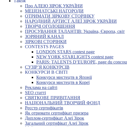
Також
Про АЛЕЮ ЗІРОК УКРАЇНИ
МЕЦЕНАТСЬКІ НАГОРОДИ
ОТРИМАТИ ЗІРКОВУ СТОРІНКУ
НАРОДНИЙ АРТИСТ АЛЕЇ ЗІРОК УКРАЇНИ
ТВОРЧІ ОГОЛОШЕННЯ
ПРОСУВАННЯ ТАЛАНТІВ: Україна, Європа, світ
ЗОРЯНИЙ КАНАЛ
ЗІРКОВІ СТОРІНКИ
CONTESTS PAGES
LONDON STARS contest page
NEW YORK STARLIGHTS contest page
PARIS: TALENTS D’EUROPE, page du concou
СУЗІР’Я КОНКУРСІВ
КОНКУРСИ В СВІТІ
Конкурси мистецтв в Японії
Конкурси мистецтв в Кореї
Реклама на сайті
SEO статті
СВЯТКОВЕ ПРИВІТАННЯ
НАЦІОНАЛЬНИЙ ТВОРЧИЙ ФОНД
Реєстр сертифікатів
Як отримати сертифікат призера
Диплом-сертифікат Алеї Зірок
Загальний сертифікат Алеї Зірок