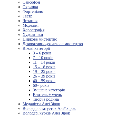
Саксофон
Скрипка
Фортепіано
Театр
Читання
Моделінг
Хореографія
Художники
Циркове мистецтво
Декоративно-ужиткове мистецтво
Вікові категорії
3 – 6 років
7 – 10 років
11 – 14 років
15 – 18 років
19 – 25 років
26 – 39 років
40 – 59 років
60+ років
Змішана категорія
Вчитель + учень
Творча родина
Медалісти Алеї Зірок
Володарі статуеток Алеї Зірок
Володарі кубків Алеї Зірок