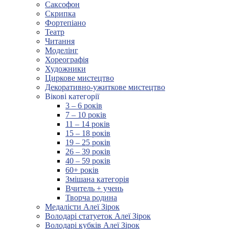
Саксофон
Скрипка
Фортепіано
Театр
Читання
Моделінг
Хореографія
Художники
Циркове мистецтво
Декоративно-ужиткове мистецтво
Вікові категорії
3 – 6 років
7 – 10 років
11 – 14 років
15 – 18 років
19 – 25 років
26 – 39 років
40 – 59 років
60+ років
Змішана категорія
Вчитель + учень
Творча родина
Медалісти Алеї Зірок
Володарі статуеток Алеї Зірок
Володарі кубків Алеї Зірок