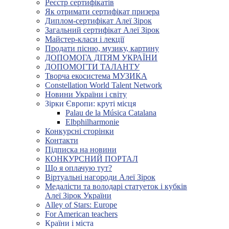
Реєстр сертифікатів
Як отримати сертифікат призера
Диплом-сертифікат Алеї Зірок
Загальний сертифікат Алеї Зірок
Майстер-класи і лекції
Продати пісню, музику, картину
ДОПОМОГА ДІТЯМ УКРАЇНИ
ДОПОМОГТИ ТАЛАНТУ
Творча екосистема МУЗИКА
Constellation World Talent Network
Новини України і світу
Зірки Європи: круті місця
Palau de la Música Catalana
Elbphilharmonie
Конкурсні сторінки
Контакти
Підписка на новини
КОНКУРСНИЙ ПОРТАЛ
Що я оплачую тут?
Віртуальні нагороди Алеї Зірок
Медалісти та володарі статуеток і кубків
Алеї Зірок України
Alley of Stars: Europe
For American teachers
Країни і міста