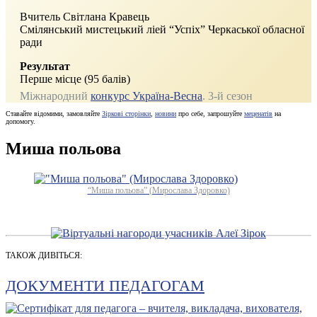
Вчитель Світлана Кравець
Смілянський мистецький ліей “Успіх” Черкаської обласної
ради
Результат
Перше місце (95 балів)
Міжнародний
конкурс Україна-Весна
. 3‑й сезон
Ставайте відомими, замовляйте
Зіркові сторінки
,
новини
про себе, запрошуйте
меценатів
на
допомогу.
Миша польова
“Миша польова” (Мирослава Здоровко)
ТАКОЖ ДИВІТЬСЯ:
ДОКУМЕНТИ ПЕДАГОГАМ