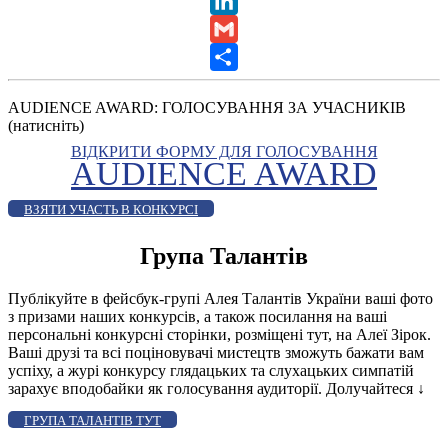
X
LinkedIn
Gmail
Share
AUDIENCE AWARD: ГОЛОСУВАННЯ ЗА УЧАСНИКІВ
(натисніть)
ВІДКРИТИ ФОРМУ ДЛЯ ГОЛОСУВАННЯ
AUDIENCE AWARD
ВЗЯТИ УЧАСТЬ В КОНКУРСІ
Група Талантів
Публікуйте в фейсбук-групі Алея Талантів України ваші фото
з призами наших конкурсів, а також посилання на ваші
персональні конкурсні сторінки, розміщені тут, на Алеї Зірок.
Ваші друзі та всі поціновувачі мистецтв зможуть бажати вам
успіху, а журі конкурсу глядацьких та слухацьких симпатій
зарахує вподобайки як голосування аудиторії. Долучайтеся
↓
ГРУПА ТАЛАНТІВ ТУТ