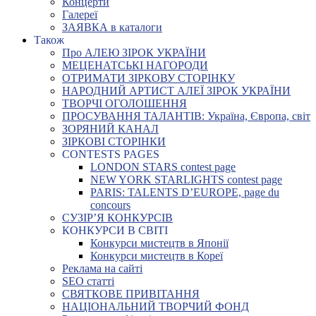
Концерти
Галереї
ЗАЯВКА в каталоги
Також
Про АЛЕЮ ЗІРОК УКРАЇНИ
МЕЦЕНАТСЬКІ НАГОРОДИ
ОТРИМАТИ ЗІРКОВУ СТОРІНКУ
НАРОДНИЙ АРТИСТ АЛЕЇ ЗІРОК УКРАЇНИ
ТВОРЧІ ОГОЛОШЕННЯ
ПРОСУВАННЯ ТАЛАНТІВ: Україна, Європа, світ
ЗОРЯНИЙ КАНАЛ
ЗІРКОВІ СТОРІНКИ
CONTESTS PAGES
LONDON STARS contest page
NEW YORK STARLIGHTS contest page
PARIS: TALENTS D’EUROPE, page du
concours
СУЗІР’Я КОНКУРСІВ
КОНКУРСИ В СВІТІ
Конкурси мистецтв в Японії
Конкурси мистецтв в Кореї
Реклама на сайті
SEO статті
СВЯТКОВЕ ПРИВІТАННЯ
НАЦІОНАЛЬНИЙ ТВОРЧИЙ ФОНД