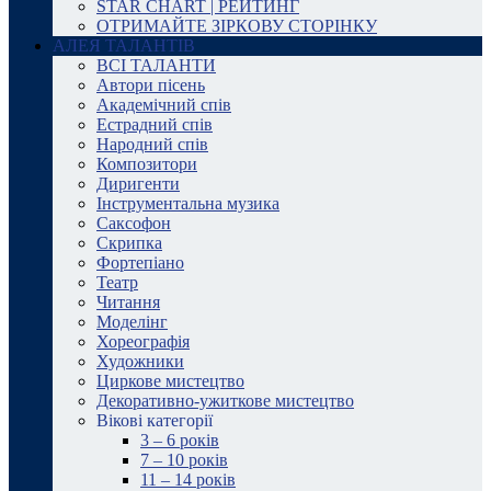
STAR CHART | РЕЙТИНГ
ОТРИМАЙТЕ ЗІРКОВУ СТОРІНКУ
АЛЕЯ ТАЛАНТІВ
ВСІ ТАЛАНТИ
Автори пісень
Академічний спів
Естрадний спів
Народний спів
Композитори
Диригенти
Інструментальна музика
Саксофон
Скрипка
Фортепіано
Театр
Читання
Моделінг
Хореографія
Художники
Циркове мистецтво
Декоративно-ужиткове мистецтво
Вікові категорії
3 – 6 років
7 – 10 років
11 – 14 років