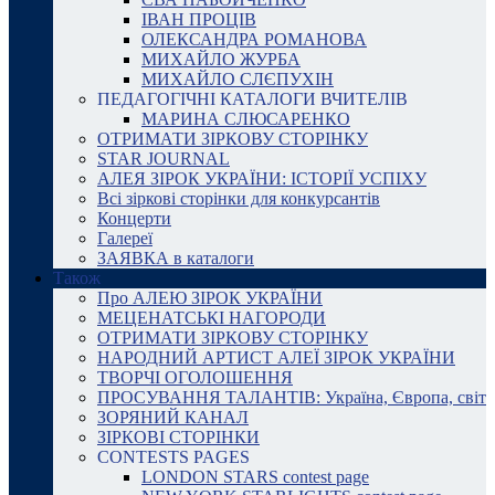
ІВАН ПРОЦІВ
ОЛЕКСАНДРА РОМАНОВА
МИХАЙЛО ЖУРБА
МИХАЙЛО СЛЄПУХІН
ПЕДАГОГІЧНІ КАТАЛОГИ ВЧИТЕЛІВ
МАРИНА СЛЮСАРЕНКО
ОТРИМАТИ ЗІРКОВУ СТОРІНКУ
STAR JOURNAL
АЛЕЯ ЗІРОК УКРАЇНИ: ІСТОРІЇ УСПІХУ
Всі зіркові сторінки для конкурсантів
Концерти
Галереї
ЗАЯВКА в каталоги
Також
Про АЛЕЮ ЗІРОК УКРАЇНИ
МЕЦЕНАТСЬКІ НАГОРОДИ
ОТРИМАТИ ЗІРКОВУ СТОРІНКУ
НАРОДНИЙ АРТИСТ АЛЕЇ ЗІРОК УКРАЇНИ
ТВОРЧІ ОГОЛОШЕННЯ
ПРОСУВАННЯ ТАЛАНТІВ: Україна, Європа, світ
ЗОРЯНИЙ КАНАЛ
ЗІРКОВІ СТОРІНКИ
CONTESTS PAGES
LONDON STARS contest page