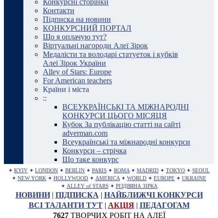
Конкурсні сторінки
Контакти
Підписка на новини
КОНКУРСНИЙ ПОРТАЛ
Що я оплачую тут?
Віртуальні нагороди Алеї Зірок
Медалісти та володарі статуеток і кубків
Алеї Зірок України
Alley of Stars: Europe
For American teachers
Країни і міста
::
ВСЕУКРАЇНСЬКІ ТА МІЖНАРОДНІ
КОНКУРСИ ЦЬОГО МІСЯЦЯ
Кубок За публікацію статті на сайті
adverman.com
Всеукраїнські та міжнародні конкурси
Конкурси – стрічка
Що таке конкурс
✦
KYIV
✦
LONDON
✦
BERLIN
✦
PARIS
✦
ROMA
✦
MADRID
✦
TOKYO
✦
SEOUL
✦
NEW YORK
✦
HOLLYWOOD
✦
AMERICA
✦
WORLD
✦
EUROPE
✦
UKRAINE
✦
ALLEY of STARS
✦
РІЗДВЯНА ЗІРКА
НОВИНИ
|
ПІДПИСКА
|
НАЙБЛИЖЧІ КОНКУРСИ
ВСІ ТАЛАНТИ ТУТ
|
АКЦІЯ
|
ПЕДАГОГАМ
7627
ТВОРЧИХ РОБІТ НА АЛЕЇ