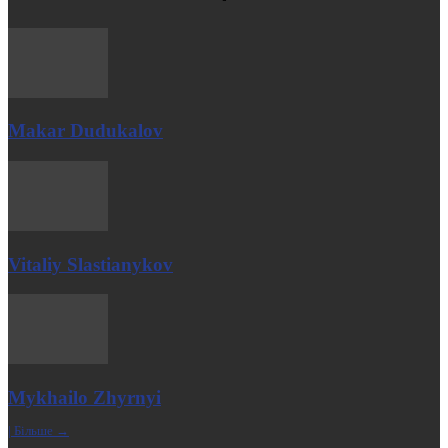
Makar Dudukalov
Vitaliy Slastianykov
Mykhailo Zhyrnyi
| Більше →