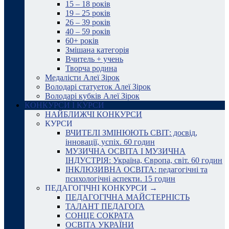
15 – 18 років
19 – 25 років
26 – 39 років
40 – 59 років
60+ років
Змішана категорія
Вчитель + учень
Творча родина
Медалісти Алеї Зірок
Володарі статуеток Алеї Зірок
Володарі кубків Алеї Зірок
КОНКУРСИ І КУРСИ
НАЙБЛИЖЧІ КОНКУРСИ
КУРСИ
ВЧИТЕЛІ ЗМІНЮЮТЬ СВІТ: досвід,
інновації, успіх. 60 годин
МУЗИЧНА ОСВІТА І МУЗИЧНА
ІНДУСТРІЯ: Україна, Європа, світ. 60 годин
ІНКЛЮЗИВНА ОСВІТА: педагогічні та
психологічні аспекти. 15 годин
ПЕДАГОГІЧНІ КОНКУРСИ →
ПЕДАГОГІЧНА МАЙСТЕРНІСТЬ
ТАЛАНТ ПЕДАГОГА
СОНЦЕ СОКРАТА
ОСВІТА УКРАЇНИ