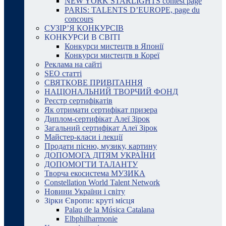
NEW YORK STARLIGHTS contest page
PARIS: TALENTS D’EUROPE, page du
concours
СУЗІР’Я КОНКУРСІВ
КОНКУРСИ В СВІТІ
Конкурси мистецтв в Японії
Конкурси мистецтв в Кореї
Реклама на сайті
SEO статті
СВЯТКОВЕ ПРИВІТАННЯ
НАЦІОНАЛЬНИЙ ТВОРЧИЙ ФОНД
Реєстр сертифікатів
Як отримати сертифікат призера
Диплом-сертифікат Алеї Зірок
Загальний сертифікат Алеї Зірок
Майстер-класи і лекції
Продати пісню, музику, картину
ДОПОМОГА ДІТЯМ УКРАЇНИ
ДОПОМОГТИ ТАЛАНТУ
Творча екосистема МУЗИКА
Constellation World Talent Network
Новини України і світу
Зірки Європи: круті місця
Palau de la Música Catalana
Elbphilharmonie