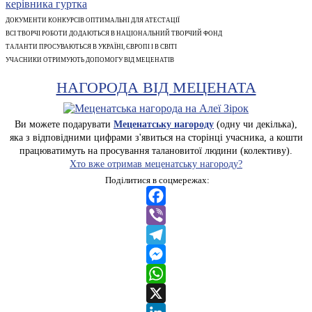
ДОКУМЕНТИ КОНКУРСІВ ОПТИМАЛЬНІ ДЛЯ АТЕСТАЦІЇ
ВСІ ТВОРЧІ РОБОТИ ДОДАЮТЬСЯ В НАЦІОНАЛЬНИЙ ТВОРЧИЙ ФОНД
ТАЛАНТИ ПРОСУВАЮТЬСЯ В УКРАЇНІ, ЄВРОПІ І В СВІТІ
УЧАСНИКИ ОТРИМУЮТЬ ДОПОМОГУ ВІД МЕЦЕНАТІВ
НАГОРОДА ВІД МЕЦЕНАТА
Ви можете подарувати
Меценатську нагороду
(одну чи декілька),
яка з відповідними цифрами з'явиться на сторінці учасника, а кошти
працюватимуть на просування талановитої людини (колективу).
Хто вже отримав меценатську нагороду?
Поділитися в соцмережах:
Facebook
Viber
Telegram
Messenger
WhatsApp