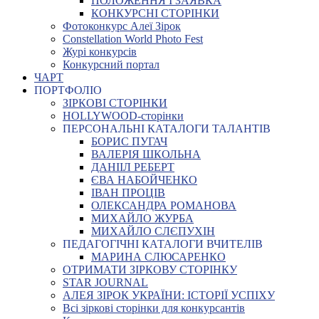
ПОЛОЖЕННЯ І ЗАЯВКА
КОНКУРСНІ СТОРІНКИ
Фотоконкурс Алеї Зірок
Constellation World Photo Fest
Журі конкурсів
Конкурсний портал
ЧАРТ
ПОРТФОЛІО
ЗІРКОВІ СТОРІНКИ
HOLLYWOOD-сторінки
ПЕРСОНАЛЬНІ КАТАЛОГИ ТАЛАНТІВ
БОРИС ПУГАЧ
ВАЛЕРІЯ ШКОЛЬНА
ДАНІІЛ РЕБЕРТ
ЄВА НАБОЙЧЕНКО
ІВАН ПРОЦІВ
ОЛЕКСАНДРА РОМАНОВА
МИХАЙЛО ЖУРБА
МИХАЙЛО СЛЄПУХІН
ПЕДАГОГІЧНІ КАТАЛОГИ ВЧИТЕЛІВ
МАРИНА СЛЮСАРЕНКО
ОТРИМАТИ ЗІРКОВУ СТОРІНКУ
STAR JOURNAL
АЛЕЯ ЗІРОК УКРАЇНИ: ІСТОРІЇ УСПІХУ
Всі зіркові сторінки для конкурсантів