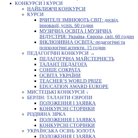
КОНКУРСИ І КУРСИ
НАЙБЛИЖЧІ КОНКУРСИ
КУРСИ
ВЧИТЕЛІ ЗМІНЮЮТЬ СВІТ: досвід,
інновації, успіх. 60 годин
МУЗИЧНА ОСВІТА І МУЗИЧНА
ІНДУСТРІЯ: Україна, Європа, світ. 60 годин
ІНКЛЮЗИВНА ОСВІТА: педагогічні та
психологічні аспекти. 15 годин
ПЕДАГОГІЧНІ КОНКУРСИ →
ПЕДАГОГІЧНА МАЙСТЕРНІСТЬ
ТАЛАНТ ПЕДАГОГА
СОНЦЕ СОКРАТА
ОСВІТА УКРАЇНИ
TEACHER’S WORLD PRIZE
EDUCATION AWARD EUROPE
МИСТЕЦЬКІ КОНКУРСИ ↓
БЕРЛІН: ТАЛАНТИ ЄВРОПИ
ПОЛОЖЕННЯ І ЗАЯВКА
КОНКУРСНІ СТОРІНКИ
РІЗДВЯНА ЗІРКА
ПОЛОЖЕННЯ І ЗАЯВКА
КОНКУРСНІ СТОРІНКИ
УКРАЇНСЬКА ОСІНЬ ЗОЛОТА
ПОЛОЖЕННЯ І ЗАЯВКА