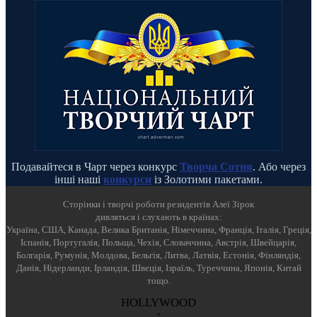
Подавайтеся в Чарт через конкурс
Творча Сотня
. Або через
інші наші
конкурси
із Золотими пакетами.
Cторінки і творчі роботи резидентів Алеї Зірок
дивляться і слухають в країнах:
Україна, США, Канада, Велика Британія, Німеччина, Франція, Італія, Греція,
Іспанія, Португалія, Польща, Чехія, Словаччина, Австрія, Швейцарія,
Болгарія, Румунія, Молдова, Бельгія, Литва, Латвія, Естонія, Фінляндія,
Данія, Нідерланди, Ірландія, Швеція, Ізраїль, Туреччина, Японія, Китай
тощо.
HOLLYWOOD