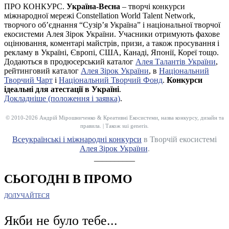
ПРО КОНКУРС.
Україна-Весна
– творчі конкурси
міжнародної мережі Constellation World Talent Network,
творчого об’єднання “Сузір’я Україна” і національної творчої
екосистеми Алея Зірок України. Учасники отримують фахове
оцінювання, коментарі майстрів, призи, а також просування і
рекламу в Україні, Європі, США, Канаді, Японії, Кореї тощо.
Додаються в продюсерський каталог
Алея Талантів України
,
рейтинговий каталог
Алея Зірок України
, в
Національний
Творчий Чарт
і
Національний Творчий Фонд
.
Конкурси
ідеальні для атестації в Україні
.
Докладніше (положення і заявка)
.
© 2010-2026 Андрій Мірошниченко & Креативні Екосистеми, назва конкурсу, дизайн та
правила. | Також sui generis.
Всеукраїнські і міжнародні конкурси
в Творчій екосистемі
Алея Зірок України
.
__________
СЬОГОДНІ В ПРОМО
ДОЛУЧАЙТЕСЯ
Якби не було тебе...