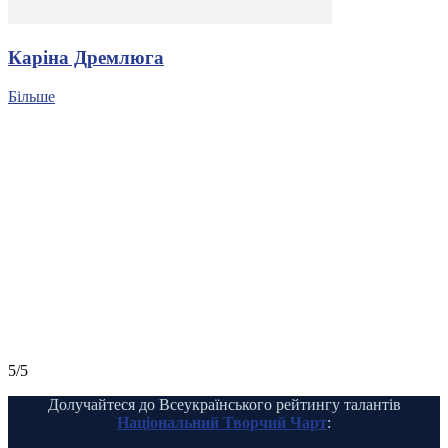
Каріна Дремлюга
Більше
5/5
Долучайтеся до Всеукраїнського рейтингу талантів
Національний Творчий Чарт
: