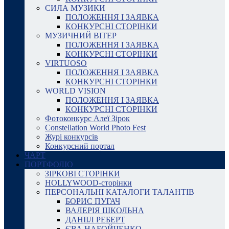
СИЛА МУЗИКИ
ПОЛОЖЕННЯ І ЗАЯВКА
КОНКУРСНІ СТОРІНКИ
МУЗИЧНИЙ ВІТЕР
ПОЛОЖЕННЯ І ЗАЯВКА
КОНКУРСНІ СТОРІНКИ
VIRTUOSO
ПОЛОЖЕННЯ І ЗАЯВКА
КОНКУРСНІ СТОРІНКИ
WORLD VISION
ПОЛОЖЕННЯ І ЗАЯВКА
КОНКУРСНІ СТОРІНКИ
Фотоконкурс Алеї Зірок
Constellation World Photo Fest
Журі конкурсів
Конкурсний портал
ЧАРТ
ПОРТФОЛІО
ЗІРКОВІ СТОРІНКИ
HOLLYWOOD-сторінки
ПЕРСОНАЛЬНІ КАТАЛОГИ ТАЛАНТІВ
БОРИС ПУГАЧ
ВАЛЕРІЯ ШКОЛЬНА
ДАНІІЛ РЕБЕРТ
ЄВА НАБОЙЧЕНКО