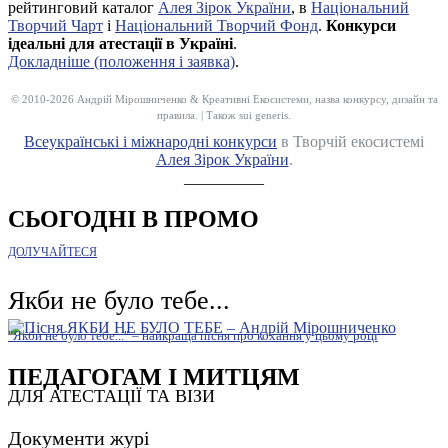
рейтинговий каталог
Алея Зірок України
, в
Національний
Творчий Чарт
і
Національний Творчий Фонд
.
Конкурси
ідеальні для атестації в Україні
.
Докладніше (положення і заявка)
.
© 2010-2026 Андрій Мірошниченко & Креативні Екосистеми, назва конкурсу, дизайн та
правила. | Також sui generis.
Всеукраїнські і міжнародні конкурси
в Творчій екосистемі
Алея Зірок України
.
__________
СЬОГОДНІ В ПРОМО
ДОЛУЧАЙТЕСЯ
Якби не було тебе...
"Якби не було тебе..." – найкраща пісня про кохання у цьому році
ПЕДАГОГАМ І МИТЦЯМ
ДЛЯ АТЕСТАЦІЇ ТА ВІЗИ
Документи журі