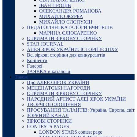
ІВАН ПРОЦІВ
ОЛЕКСАНДРА РОМАНОВА
МИХАЙЛО ЖУРБА
МИХАЙЛО СЛЄПУХІН
ПЕДАГОГІЧНІ КАТАЛОГИ ВЧИТЕЛІВ
МАРИНА СЛЮСАРЕНКО
ОТРИМАТИ ЗІРКОВУ СТОРІНКУ
STAR JOURNAL
АЛЕЯ ЗІРОК УКРАЇНИ: ІСТОРІЇ УСПІХУ
Всі зіркові сторінки для конкурсантів
Концерти
Галереї
ЗАЯВКА в каталоги
Також
Про АЛЕЮ ЗІРОК УКРАЇНИ
МЕЦЕНАТСЬКІ НАГОРОДИ
ОТРИМАТИ ЗІРКОВУ СТОРІНКУ
НАРОДНИЙ АРТИСТ АЛЕЇ ЗІРОК УКРАЇНИ
ТВОРЧІ ОГОЛОШЕННЯ
ПРОСУВАННЯ ТАЛАНТІВ: Україна, Європа, світ
ЗОРЯНИЙ КАНАЛ
ЗІРКОВІ СТОРІНКИ
CONTESTS PAGES
LONDON STARS contest page