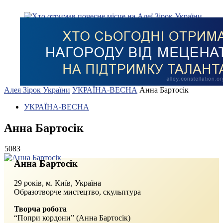
Алея Зірок України
УКРАЇНА-ВЕСНА
Анна Бартосік
УКРАЇНА-ВЕСНА
Анна Бартосік
5083
Анна Бартосік
29 років, м. Київ, Україна
Образотворче мистецтво, скульптура
Творча робота
“Попри кордони” (Анна Бартосік)