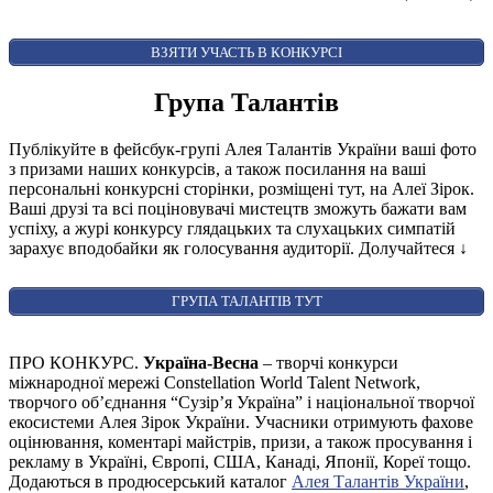
ВІДКРИТИ ФОРМУ ДЛЯ ГОЛОСУВАННЯ
AUDIENCE AWARD
ВЗЯТИ УЧАСТЬ В КОНКУРСІ
Група Талантів
Публікуйте в фейсбук-групі Алея Талантів України ваші фото
з призами наших конкурсів, а також посилання на ваші
персональні конкурсні сторінки, розміщені тут, на Алеї Зірок.
Ваші друзі та всі поціновувачі мистецтв зможуть бажати вам
успіху, а журі конкурсу глядацьких та слухацьких симпатій
зарахує вподобайки як голосування аудиторії. Долучайтеся
↓
ГРУПА ТАЛАНТІВ ТУТ
ПРО КОНКУРС.
Україна-Весна
– творчі конкурси
міжнародної мережі Constellation World Talent Network,
творчого об’єднання “Сузір’я Україна” і національної творчої
екосистеми Алея Зірок України. Учасники отримують фахове
оцінювання, коментарі майстрів, призи, а також просування і
рекламу в Україні, Європі, США, Канаді, Японії, Кореї тощо.
Додаються в продюсерський каталог
Алея Талантів України
,