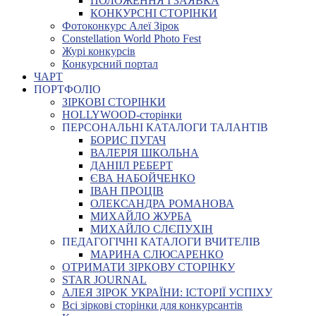
ПОЛОЖЕННЯ І ЗАЯВКА
КОНКУРСНІ СТОРІНКИ
Фотоконкурс Алеї Зірок
Constellation World Photo Fest
Журі конкурсів
Конкурсний портал
ЧАРТ
ПОРТФОЛІО
ЗІРКОВІ СТОРІНКИ
HOLLYWOOD-сторінки
ПЕРСОНАЛЬНІ КАТАЛОГИ ТАЛАНТІВ
БОРИС ПУГАЧ
ВАЛЕРІЯ ШКОЛЬНА
ДАНІІЛ РЕБЕРТ
ЄВА НАБОЙЧЕНКО
ІВАН ПРОЦІВ
ОЛЕКСАНДРА РОМАНОВА
МИХАЙЛО ЖУРБА
МИХАЙЛО СЛЄПУХІН
ПЕДАГОГІЧНІ КАТАЛОГИ ВЧИТЕЛІВ
МАРИНА СЛЮСАРЕНКО
ОТРИМАТИ ЗІРКОВУ СТОРІНКУ
STAR JOURNAL
АЛЕЯ ЗІРОК УКРАЇНИ: ІСТОРІЇ УСПІХУ
Всі зіркові сторінки для конкурсантів