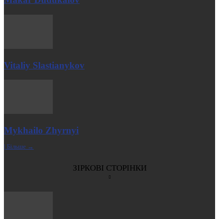
Vitaliy Slastianykov
Mykhailo Zhyrnyi
| Більше →
ЗІРКОВІ СТОРІНКИ