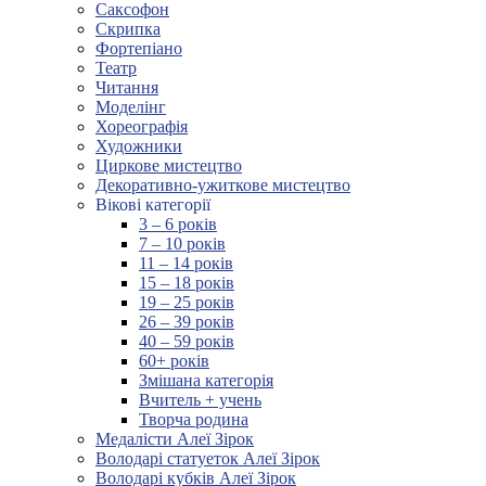
Саксофон
Скрипка
Фортепіано
Театр
Читання
Моделінг
Хореографія
Художники
Циркове мистецтво
Декоративно-ужиткове мистецтво
Вікові категорії
3 – 6 років
7 – 10 років
11 – 14 років
15 – 18 років
19 – 25 років
26 – 39 років
40 – 59 років
60+ років
Змішана категорія
Вчитель + учень
Творча родина
Медалісти Алеї Зірок
Володарі статуеток Алеї Зірок
Володарі кубків Алеї Зірок