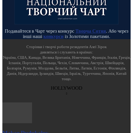
Подавайтеся в Чарт через конкурс
Творча Сотня
. Або через
інші наші
конкурси
із Золотими пакетами.
Cторінки і творчі роботи резидентів Алеї Зірок
дивляться і слухають в країнах:
Україна, США, Канада, Велика Британія, Німеччина, Франція, Італія, Греція,
Іспанія, Португалія, Польща, Чехія, Словаччина, Австрія, Швейцарія,
Болгарія, Румунія, Молдова, Бельгія, Литва, Латвія, Естонія, Фінляндія,
Данія, Нідерланди, Ірландія, Швеція, Ізраїль, Туреччина, Японія, Китай
тощо.
HOLLYWOOD
Makar Dudukalov