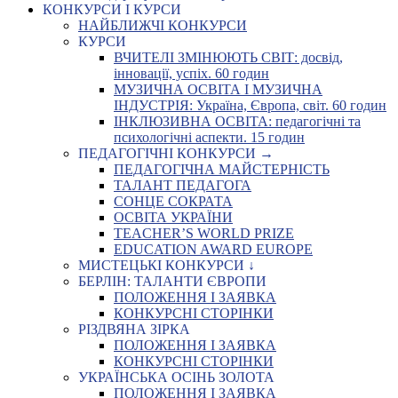
КОНКУРСИ І КУРСИ
НАЙБЛИЖЧІ КОНКУРСИ
КУРСИ
ВЧИТЕЛІ ЗМІНЮЮТЬ СВІТ: досвід,
інновації, успіх. 60 годин
МУЗИЧНА ОСВІТА І МУЗИЧНА
ІНДУСТРІЯ: Україна, Європа, світ. 60 годин
ІНКЛЮЗИВНА ОСВІТА: педагогічні та
психологічні аспекти. 15 годин
ПЕДАГОГІЧНІ КОНКУРСИ →
ПЕДАГОГІЧНА МАЙСТЕРНІСТЬ
ТАЛАНТ ПЕДАГОГА
СОНЦЕ СОКРАТА
ОСВІТА УКРАЇНИ
TEACHER’S WORLD PRIZE
EDUCATION AWARD EUROPE
МИСТЕЦЬКІ КОНКУРСИ ↓
БЕРЛІН: ТАЛАНТИ ЄВРОПИ
ПОЛОЖЕННЯ І ЗАЯВКА
КОНКУРСНІ СТОРІНКИ
РІЗДВЯНА ЗІРКА
ПОЛОЖЕННЯ І ЗАЯВКА
КОНКУРСНІ СТОРІНКИ
УКРАЇНСЬКА ОСІНЬ ЗОЛОТА
ПОЛОЖЕННЯ І ЗАЯВКА