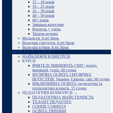
15 – 18 років
19 – 25 років
26 – 39 років
40 – 59 років
60+ років
Змішана категорія
Вчитель + учень
Творча родина
Медалісти Алеї Зірок
Володарі статуеток Алеї Зірок
Володарі кубків Алеї Зірок
КОНКУРСИ І КУРСИ
НАЙБЛИЖЧІ КОНКУРСИ
КУРСИ
ВЧИТЕЛІ ЗМІНЮЮТЬ СВІТ: досвід,
інновації, успіх. 60 годин
МУЗИЧНА ОСВІТА І МУЗИЧНА
ІНДУСТРІЯ: Україна, Європа, світ. 60 годин
ІНКЛЮЗИВНА ОСВІТА: педагогічні та
психологічні аспекти. 15 годин
ПЕДАГОГІЧНІ КОНКУРСИ →
ПЕДАГОГІЧНА МАЙСТЕРНІСТЬ
ТАЛАНТ ПЕДАГОГА
СОНЦЕ СОКРАТА
ОСВІТА УКРАЇНИ