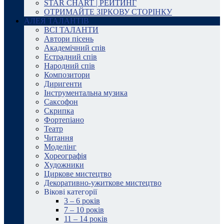
STAR CHART | РЕЙТИНГ
ОТРИМАЙТЕ ЗІРКОВУ СТОРІНКУ
АЛЕЯ ТАЛАНТІВ
ВСІ ТАЛАНТИ
Автори пісень
Академічний спів
Естрадний спів
Народний спів
Композитори
Диригенти
Інструментальна музика
Саксофон
Скрипка
Фортепіано
Театр
Читання
Моделінг
Хореографія
Художники
Циркове мистецтво
Декоративно-ужиткове мистецтво
Вікові категорії
3 – 6 років
7 – 10 років
11 – 14 років