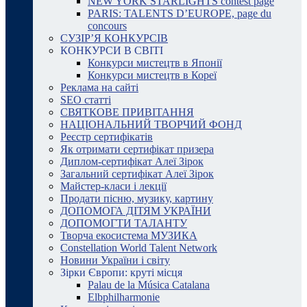
NEW YORK STARLIGHTS contest page
PARIS: TALENTS D’EUROPE, page du
concours
СУЗІР’Я КОНКУРСІВ
КОНКУРСИ В СВІТІ
Конкурси мистецтв в Японії
Конкурси мистецтв в Кореї
Реклама на сайті
SEO статті
СВЯТКОВЕ ПРИВІТАННЯ
НАЦІОНАЛЬНИЙ ТВОРЧИЙ ФОНД
Реєстр сертифікатів
Як отримати сертифікат призера
Диплом-сертифікат Алеї Зірок
Загальний сертифікат Алеї Зірок
Майстер-класи і лекції
Продати пісню, музику, картину
ДОПОМОГА ДІТЯМ УКРАЇНИ
ДОПОМОГТИ ТАЛАНТУ
Творча екосистема МУЗИКА
Constellation World Talent Network
Новини України і світу
Зірки Європи: круті місця
Palau de la Música Catalana
Elbphilharmonie