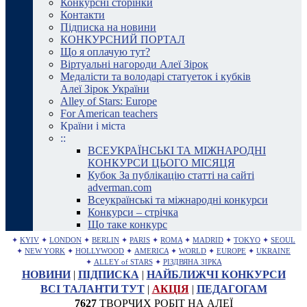
Конкурсні сторінки
Контакти
Підписка на новини
КОНКУРСНИЙ ПОРТАЛ
Що я оплачую тут?
Віртуальні нагороди Алеї Зірок
Медалісти та володарі статуеток і кубків
Алеї Зірок України
Alley of Stars: Europe
For American teachers
Країни і міста
::
ВСЕУКРАЇНСЬКІ ТА МІЖНАРОДНІ
КОНКУРСИ ЦЬОГО МІСЯЦЯ
Кубок За публікацію статті на сайті
adverman.com
Всеукраїнські та міжнародні конкурси
Конкурси – стрічка
Що таке конкурс
✦
KYIV
✦
LONDON
✦
BERLIN
✦
PARIS
✦
ROMA
✦
MADRID
✦
TOKYO
✦
SEOUL
✦
NEW YORK
✦
HOLLYWOOD
✦
AMERICA
✦
WORLD
✦
EUROPE
✦
UKRAINE
✦
ALLEY of STARS
✦
РІЗДВЯНА ЗІРКА
НОВИНИ
|
ПІДПИСКА
|
НАЙБЛИЖЧІ КОНКУРСИ
ВСІ ТАЛАНТИ ТУТ
|
АКЦІЯ
|
ПЕДАГОГАМ
7627
ТВОРЧИХ РОБІТ НА АЛЕЇ