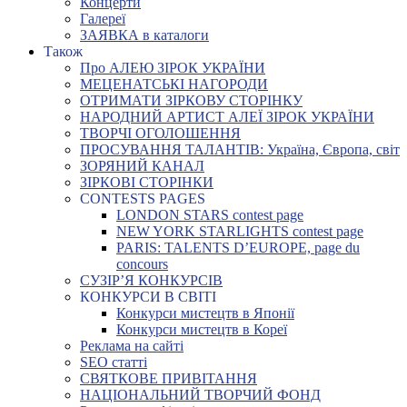
Концерти
Галереї
ЗАЯВКА в каталоги
Також
Про АЛЕЮ ЗІРОК УКРАЇНИ
МЕЦЕНАТСЬКІ НАГОРОДИ
ОТРИМАТИ ЗІРКОВУ СТОРІНКУ
НАРОДНИЙ АРТИСТ АЛЕЇ ЗІРОК УКРАЇНИ
ТВОРЧІ ОГОЛОШЕННЯ
ПРОСУВАННЯ ТАЛАНТІВ: Україна, Європа, світ
ЗОРЯНИЙ КАНАЛ
ЗІРКОВІ СТОРІНКИ
CONTESTS PAGES
LONDON STARS contest page
NEW YORK STARLIGHTS contest page
PARIS: TALENTS D’EUROPE, page du
concours
СУЗІР’Я КОНКУРСІВ
КОНКУРСИ В СВІТІ
Конкурси мистецтв в Японії
Конкурси мистецтв в Кореї
Реклама на сайті
SEO статті
СВЯТКОВЕ ПРИВІТАННЯ
НАЦІОНАЛЬНИЙ ТВОРЧИЙ ФОНД