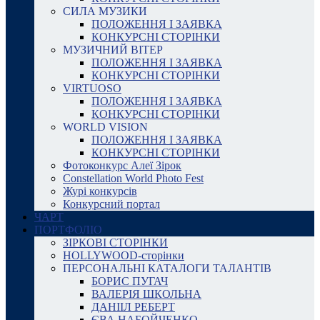
СИЛА МУЗИКИ
ПОЛОЖЕННЯ І ЗАЯВКА
КОНКУРСНІ СТОРІНКИ
МУЗИЧНИЙ ВІТЕР
ПОЛОЖЕННЯ І ЗАЯВКА
КОНКУРСНІ СТОРІНКИ
VIRTUOSO
ПОЛОЖЕННЯ І ЗАЯВКА
КОНКУРСНІ СТОРІНКИ
WORLD VISION
ПОЛОЖЕННЯ І ЗАЯВКА
КОНКУРСНІ СТОРІНКИ
Фотоконкурс Алеї Зірок
Constellation World Photo Fest
Журі конкурсів
Конкурсний портал
ЧАРТ
ПОРТФОЛІО
ЗІРКОВІ СТОРІНКИ
HOLLYWOOD-сторінки
ПЕРСОНАЛЬНІ КАТАЛОГИ ТАЛАНТІВ
БОРИС ПУГАЧ
ВАЛЕРІЯ ШКОЛЬНА
ДАНІІЛ РЕБЕРТ
ЄВА НАБОЙЧЕНКО