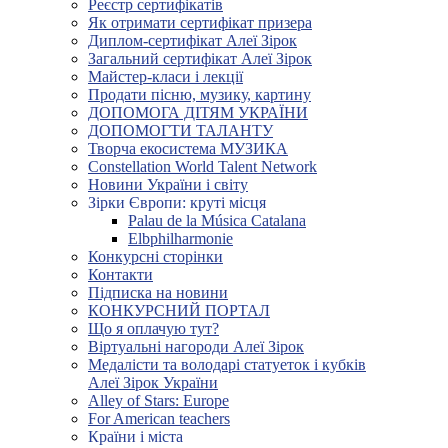
Реєстр сертифікатів
Як отримати сертифікат призера
Диплом-сертифікат Алеї Зірок
Загальний сертифікат Алеї Зірок
Майстер-класи і лекції
Продати пісню, музику, картину
ДОПОМОГА ДІТЯМ УКРАЇНИ
ДОПОМОГТИ ТАЛАНТУ
Творча екосистема МУЗИКА
Constellation World Talent Network
Новини України і світу
Зірки Європи: круті місця
Palau de la Música Catalana
Elbphilharmonie
Конкурсні сторінки
Контакти
Підписка на новини
КОНКУРСНИЙ ПОРТАЛ
Що я оплачую тут?
Віртуальні нагороди Алеї Зірок
Медалісти та володарі статуеток і кубків
Алеї Зірок України
Alley of Stars: Europe
For American teachers
Країни і міста