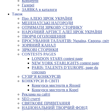
Концерти
Галереї
ЗАЯВКА в каталоги
Також
Про АЛЕЮ ЗІРОК УКРАЇНИ
МЕЦЕНАТСЬКІ НАГОРОДИ
ОТРИМАТИ ЗІРКОВУ СТОРІНКУ
НАРОДНИЙ АРТИСТ АЛЕЇ ЗІРОК УКРАЇНИ
ТВОРЧІ ОГОЛОШЕННЯ
ПРОСУВАННЯ ТАЛАНТІВ: Україна, Європа, світ
ЗОРЯНИЙ КАНАЛ
ЗІРКОВІ СТОРІНКИ
CONTESTS PAGES
LONDON STARS contest page
NEW YORK STARLIGHTS contest page
PARIS: TALENTS D’EUROPE, page du
concours
СУЗІР’Я КОНКУРСІВ
КОНКУРСИ В СВІТІ
Конкурси мистецтв в Японії
Конкурси мистецтв в Кореї
Реклама на сайті
SEO статті
СВЯТКОВЕ ПРИВІТАННЯ
НАЦІОНАЛЬНИЙ ТВОРЧИЙ ФОНД