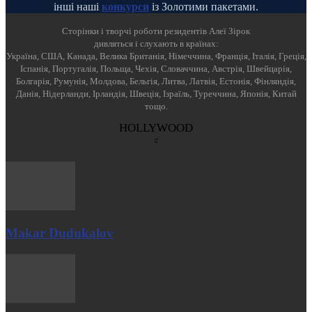
інші наші
конкурси
із Золотими пакетами.
Cторінки і творчі роботи резидентів Алеї Зірок
дивляться і слухають в країнах:
Україна, США, Канада, Велика Британія, Німеччина, Франція, Італія, Греція,
Іспанія, Португалія, Польща, Чехія, Словаччина, Австрія, Швейцарія,
Болгарія, Румунія, Молдова, Бельгія, Литва, Латвія, Естонія, Фінляндія,
Данія, Нідерланди, Ірландія, Швеція, Ізраїль, Туреччина, Японія, Китай
тощо.
HOLLYWOOD
Makar Dudukalov