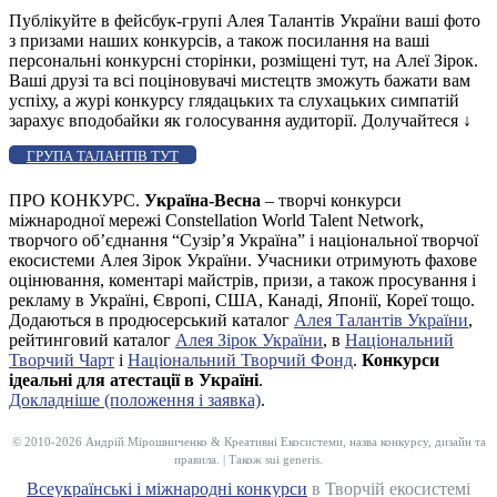
Публікуйте в фейсбук-групі Алея Талантів України ваші фото
з призами наших конкурсів, а також посилання на ваші
персональні конкурсні сторінки, розміщені тут, на Алеї Зірок.
Ваші друзі та всі поціновувачі мистецтв зможуть бажати вам
успіху, а журі конкурсу глядацьких та слухацьких симпатій
зарахує вподобайки як голосування аудиторії. Долучайтеся
↓
ГРУПА ТАЛАНТІВ ТУТ
ПРО КОНКУРС.
Україна-Весна
– творчі конкурси
міжнародної мережі Constellation World Talent Network,
творчого об’єднання “Сузір’я Україна” і національної творчої
екосистеми Алея Зірок України. Учасники отримують фахове
оцінювання, коментарі майстрів, призи, а також просування і
рекламу в Україні, Європі, США, Канаді, Японії, Кореї тощо.
Додаються в продюсерський каталог
Алея Талантів України
,
рейтинговий каталог
Алея Зірок України
, в
Національний
Творчий Чарт
і
Національний Творчий Фонд
.
Конкурси
ідеальні для атестації в Україні
.
Докладніше (положення і заявка)
.
© 2010-2026 Андрій Мірошниченко & Креативні Екосистеми, назва конкурсу, дизайн та
правила. | Також sui generis.
Всеукраїнські і міжнародні конкурси
в Творчій екосистемі