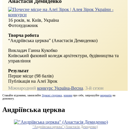
Анастасія Демиденко
16 років, м. Київ, Україна
Фотохудожник
Творча робота
“Андріївська церква” (Анастасія Демиденко)
Викладач Ганна Кукобко
Київський фаховий коледж архітектури, будівництва та
управління
Результат
Перше місце (98 балів)
Публікація на Алеї Зірок
Міжнародний
конкурс Україна-Весна
. 3‑й сезон
Ставайте відомими, замовляйте
Зіркові сторінки
,
новини
про себе, запрошуйте
меценатів
на
допомогу.
Андріївська церква
“Андріївська церква” (Анастасія Демиденко)