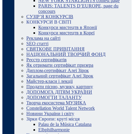
NEW YORK STARLIGHTS contest page
PARIS: TALENTS D’EUROPE, page du
concours
СУЗІР’Я КОНКУРСІВ
КОНКУРСИ В СВІТІ
Конкурси мистецтв в Японії
Конкурси мистецтв в Кореї
Реклама на сайті
SEO статті
СВЯТКОВЕ ПРИВІТАННЯ
НАЦІОНАЛЬНИЙ ТВОРЧИЙ ФОНД
Реєстр сертифікатів
Як отримати сертифікат призера
Диплом-сертифікат Алеї Зірок
Загальний сертифікат Алеї Зірок
Майстер-класи і лекції
Продати пісню, музику, картину
ДОПОМОГА ДІТЯМ УКРАЇНИ
ДОПОМОГТИ ТАЛАНТУ
Творча екосистема МУЗИКА
Constellation World Talent Network
Новини України і світу
Зірки Європи: круті місця
Palau de la Música Catalana
Elbphilharmonie