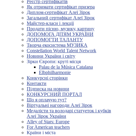
Реєстр сертифікатів
Як отримати сертифікат призера
Диплом-сертифікат Алеї Зірок
Загальний сертифікат Алеї Зірок
Майстер-класи і лекції
Продати пісню, музику, картину
ДОПОМОГА ДІТЯМ УКРАЇНИ
ДОПОМОГТИ ТАЛАНТУ
Творча екосистема МУЗИКА
Constellation World Talent Network
Новини України і світу
Зірки Європи: круті місця
Palau de la Música Catalana
Elbphilharmonie
Конкурсні сторінки
Контакти
Підписка на новини
КОНКУРСНИЙ ПОРТАЛ
Що я оплачую тут?
Віртуальні нагороди Алеї Зірок
Медалісти та володарі статуеток і кубків
Алеї Зірок України
Alley of Stars: Europe
For American teachers
Країни і міста