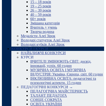
15 – 18 років
19 – 25 років
26 – 39 років
40 – 59 років
60+ років
Змішана категорія
Вчитель + учень
Творча родина
Медалісти Алеї Зірок
Володарі статуеток Алеї Зірок
Володарі кубків Алеї Зірок
КОНКУРСИ І КУРСИ
НАЙБЛИЖЧІ КОНКУРСИ
КУРСИ
ВЧИТЕЛІ ЗМІНЮЮТЬ СВІТ: досвід,
інновації, успіх. 60 годин
МУЗИЧНА ОСВІТА І МУЗИЧНА
ІНДУСТРІЯ: Україна, Європа, світ. 60 годин
ІНКЛЮЗИВНА ОСВІТА: педагогічні та
психологічні аспекти. 15 годин
ПЕДАГОГІЧНІ КОНКУРСИ →
ПЕДАГОГІЧНА МАЙСТЕРНІСТЬ
ТАЛАНТ ПЕДАГОГА
СОНЦЕ СОКРАТА
ОСВІТА УКРАЇНИ