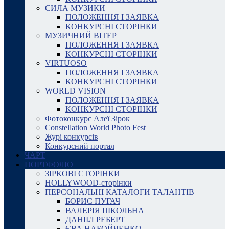
СИЛА МУЗИКИ
ПОЛОЖЕННЯ І ЗАЯВКА
КОНКУРСНІ СТОРІНКИ
МУЗИЧНИЙ ВІТЕР
ПОЛОЖЕННЯ І ЗАЯВКА
КОНКУРСНІ СТОРІНКИ
VIRTUOSO
ПОЛОЖЕННЯ І ЗАЯВКА
КОНКУРСНІ СТОРІНКИ
WORLD VISION
ПОЛОЖЕННЯ І ЗАЯВКА
КОНКУРСНІ СТОРІНКИ
Фотоконкурс Алеї Зірок
Constellation World Photo Fest
Журі конкурсів
Конкурсний портал
ЧАРТ
ПОРТФОЛІО
ЗІРКОВІ СТОРІНКИ
HOLLYWOOD-сторінки
ПЕРСОНАЛЬНІ КАТАЛОГИ ТАЛАНТІВ
БОРИС ПУГАЧ
ВАЛЕРІЯ ШКОЛЬНА
ДАНІІЛ РЕБЕРТ
ЄВА НАБОЙЧЕНКО