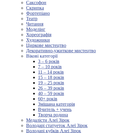
Саксофон
Скрипка
Фортепіано
Театр
Читання
Моделінг
Хореографія
Художники
Циркове мистецтво
Декоративно-ужиткове мистецтво
Вікові категорії
3 – 6 років
7 – 10 років
11 – 14 років
15 – 18 років
19 – 25 років
26 – 39 років
40 – 59 років
60+ років
Змішана категорія
Вчитель + учень
Творча родина
Медалісти Алеї Зірок
Володарі статуеток Алеї Зірок
Володарі кубків Алеї Зірок