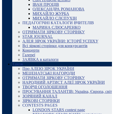
ІВАН ПРОЦІВ
ОЛЕКСАНДРА РОМАНОВА
МИХАЙЛО ЖУРБА
МИХАЙЛО СЛЄПУХІН
ПЕДАГОГІЧНІ КАТАЛОГИ ВЧИТЕЛІВ
МАРИНА СЛЮСАРЕНКО
ОТРИМАТИ ЗІРКОВУ СТОРІНКУ
STAR JOURNAL
АЛЕЯ ЗІРОК УКРАЇНИ: ІСТОРІЇ УСПІХУ
Всі зіркові сторінки для конкурсантів
Концерти
Галереї
ЗАЯВКА в каталоги
Також
Про АЛЕЮ ЗІРОК УКРАЇНИ
МЕЦЕНАТСЬКІ НАГОРОДИ
ОТРИМАТИ ЗІРКОВУ СТОРІНКУ
НАРОДНИЙ АРТИСТ АЛЕЇ ЗІРОК УКРАЇНИ
ТВОРЧІ ОГОЛОШЕННЯ
ПРОСУВАННЯ ТАЛАНТІВ: Україна, Європа, світ
ЗОРЯНИЙ КАНАЛ
ЗІРКОВІ СТОРІНКИ
CONTESTS PAGES
LONDON STARS contest page