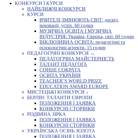
КОНКУРСИ І КУРСИ
НАЙБЛИЖЧІ КОНКУРСИ
КУРСИ
ВЧИТЕЛІ ЗМІНЮЮТЬ СВІТ: досвід,
інновації, успіх. 60 годин
МУЗИЧНА ОСВІТА І МУЗИЧНА
ІНДУСТРІЯ: Україна, Європа, світ. 60 годин
ІНКЛЮЗИВНА ОСВІТА: педагогічні та
психологічні аспекти. 15 годин
ПЕДАГОГІЧНІ КОНКУРСИ →
ПЕДАГОГІЧНА МАЙСТЕРНІСТЬ
ТАЛАНТ ПЕДАГОГА
СОНЦЕ СОКРАТА
ОСВІТА УКРАЇНИ
TEACHER’S WORLD PRIZE
EDUCATION AWARD EUROPE
МИСТЕЦЬКІ КОНКУРСИ ↓
БЕРЛІН: ТАЛАНТИ ЄВРОПИ
ПОЛОЖЕННЯ І ЗАЯВКА
КОНКУРСНІ СТОРІНКИ
РІЗДВЯНА ЗІРКА
ПОЛОЖЕННЯ І ЗАЯВКА
КОНКУРСНІ СТОРІНКИ
УКРАЇНСЬКА ОСІНЬ ЗОЛОТА
ПОЛОЖЕННЯ І ЗАЯВКА