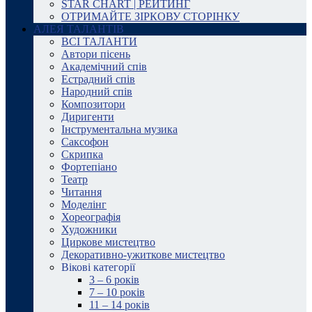
STAR CHART | РЕЙТИНГ
ОТРИМАЙТЕ ЗІРКОВУ СТОРІНКУ
АЛЕЯ ТАЛАНТІВ
ВСІ ТАЛАНТИ
Автори пісень
Академічний спів
Естрадний спів
Народний спів
Композитори
Диригенти
Інструментальна музика
Саксофон
Скрипка
Фортепіано
Театр
Читання
Моделінг
Хореографія
Художники
Циркове мистецтво
Декоративно-ужиткове мистецтво
Вікові категорії
3 – 6 років
7 – 10 років
11 – 14 років