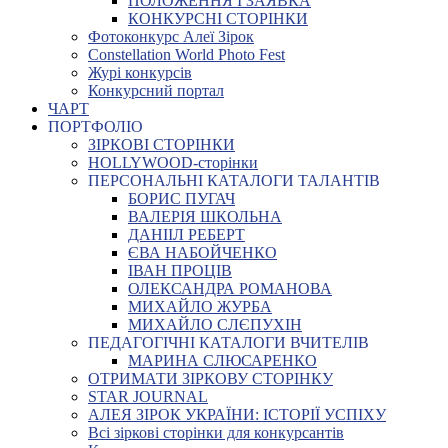
ПОЛОЖЕННЯ І ЗАЯВКА
КОНКУРСНІ СТОРІНКИ
Фотоконкурс Алеї Зірок
Constellation World Photo Fest
Журі конкурсів
Конкурсний портал
ЧАРТ
ПОРТФОЛІО
ЗІРКОВІ СТОРІНКИ
HOLLYWOOD-сторінки
ПЕРСОНАЛЬНІ КАТАЛОГИ ТАЛАНТІВ
БОРИС ПУГАЧ
ВАЛЕРІЯ ШКОЛЬНА
ДАНІІЛ РЕБЕРТ
ЄВА НАБОЙЧЕНКО
ІВАН ПРОЦІВ
ОЛЕКСАНДРА РОМАНОВА
МИХАЙЛО ЖУРБА
МИХАЙЛО СЛЄПУХІН
ПЕДАГОГІЧНІ КАТАЛОГИ ВЧИТЕЛІВ
МАРИНА СЛЮСАРЕНКО
ОТРИМАТИ ЗІРКОВУ СТОРІНКУ
STAR JOURNAL
АЛЕЯ ЗІРОК УКРАЇНИ: ІСТОРІЇ УСПІХУ
Всі зіркові сторінки для конкурсантів