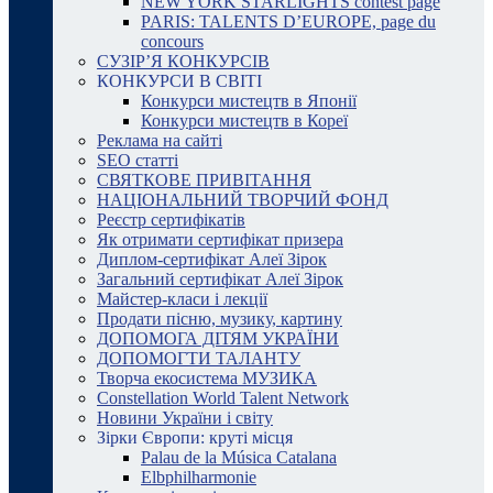
NEW YORK STARLIGHTS contest page
PARIS: TALENTS D’EUROPE, page du
concours
СУЗІР’Я КОНКУРСІВ
КОНКУРСИ В СВІТІ
Конкурси мистецтв в Японії
Конкурси мистецтв в Кореї
Реклама на сайті
SEO статті
СВЯТКОВЕ ПРИВІТАННЯ
НАЦІОНАЛЬНИЙ ТВОРЧИЙ ФОНД
Реєстр сертифікатів
Як отримати сертифікат призера
Диплом-сертифікат Алеї Зірок
Загальний сертифікат Алеї Зірок
Майстер-класи і лекції
Продати пісню, музику, картину
ДОПОМОГА ДІТЯМ УКРАЇНИ
ДОПОМОГТИ ТАЛАНТУ
Творча екосистема МУЗИКА
Constellation World Talent Network
Новини України і світу
Зірки Європи: круті місця
Palau de la Música Catalana
Elbphilharmonie