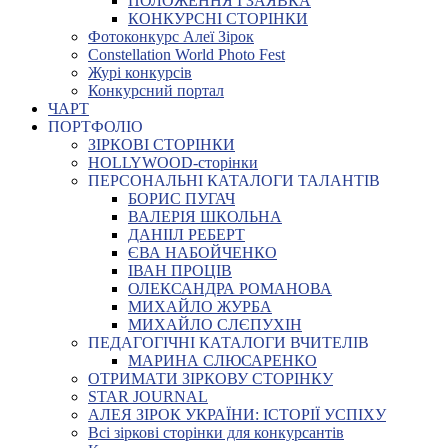
ПОЛОЖЕННЯ І ЗАЯВКА
КОНКУРСНІ СТОРІНКИ
Фотоконкурс Алеї Зірок
Constellation World Photo Fest
Журі конкурсів
Конкурсний портал
ЧАРТ
ПОРТФОЛІО
ЗІРКОВІ СТОРІНКИ
HOLLYWOOD-сторінки
ПЕРСОНАЛЬНІ КАТАЛОГИ ТАЛАНТІВ
БОРИС ПУГАЧ
ВАЛЕРІЯ ШКОЛЬНА
ДАНІІЛ РЕБЕРТ
ЄВА НАБОЙЧЕНКО
ІВАН ПРОЦІВ
ОЛЕКСАНДРА РОМАНОВА
МИХАЙЛО ЖУРБА
МИХАЙЛО СЛЄПУХІН
ПЕДАГОГІЧНІ КАТАЛОГИ ВЧИТЕЛІВ
МАРИНА СЛЮСАРЕНКО
ОТРИМАТИ ЗІРКОВУ СТОРІНКУ
STAR JOURNAL
АЛЕЯ ЗІРОК УКРАЇНИ: ІСТОРІЇ УСПІХУ
Всі зіркові сторінки для конкурсантів