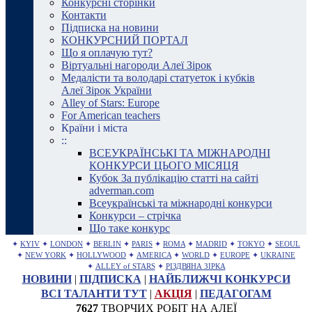
Конкурсні сторінки
Контакти
Підписка на новини
КОНКУРСНИЙ ПОРТАЛ
Що я оплачую тут?
Віртуальні нагороди Алеї Зірок
Медалісти та володарі статуеток і кубків
Алеї Зірок України
Alley of Stars: Europe
For American teachers
Країни і міста
::
ВСЕУКРАЇНСЬКІ ТА МІЖНАРОДНІ
КОНКУРСИ ЦЬОГО МІСЯЦЯ
Кубок За публікацію статті на сайті
adverman.com
Всеукраїнські та міжнародні конкурси
Конкурси – стрічка
Що таке конкурс
✦
KYIV
✦
LONDON
✦
BERLIN
✦
PARIS
✦
ROMA
✦
MADRID
✦
TOKYO
✦
SEOUL
✦
NEW YORK
✦
HOLLYWOOD
✦
AMERICA
✦
WORLD
✦
EUROPE
✦
UKRAINE
✦
ALLEY of STARS
✦
РІЗДВЯНА ЗІРКА
НОВИНИ
|
ПІДПИСКА
|
НАЙБЛИЖЧІ КОНКУРСИ
ВСІ ТАЛАНТИ ТУТ
|
АКЦІЯ
|
ПЕДАГОГАМ
7627
ТВОРЧИХ РОБІТ НА АЛЕЇ