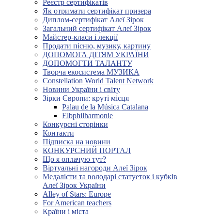
Реєстр сертифікатів
Як отримати сертифікат призера
Диплом-сертифікат Алеї Зірок
Загальний сертифікат Алеї Зірок
Майстер-класи і лекції
Продати пісню, музику, картину
ДОПОМОГА ДІТЯМ УКРАЇНИ
ДОПОМОГТИ ТАЛАНТУ
Творча екосистема МУЗИКА
Constellation World Talent Network
Новини України і світу
Зірки Європи: круті місця
Palau de la Música Catalana
Elbphilharmonie
Конкурсні сторінки
Контакти
Підписка на новини
КОНКУРСНИЙ ПОРТАЛ
Що я оплачую тут?
Віртуальні нагороди Алеї Зірок
Медалісти та володарі статуеток і кубків
Алеї Зірок України
Alley of Stars: Europe
For American teachers
Країни і міста