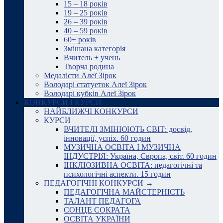
15 – 18 років
19 – 25 років
26 – 39 років
40 – 59 років
60+ років
Змішана категорія
Вчитель + учень
Творча родина
Медалісти Алеї Зірок
Володарі статуеток Алеї Зірок
Володарі кубків Алеї Зірок
КОНКУРСИ І КУРСИ
НАЙБЛИЖЧІ КОНКУРСИ
КУРСИ
ВЧИТЕЛІ ЗМІНЮЮТЬ СВІТ: досвід,
інновації, успіх. 60 годин
МУЗИЧНА ОСВІТА І МУЗИЧНА
ІНДУСТРІЯ: Україна, Європа, світ. 60 годин
ІНКЛЮЗИВНА ОСВІТА: педагогічні та
психологічні аспекти. 15 годин
ПЕДАГОГІЧНІ КОНКУРСИ →
ПЕДАГОГІЧНА МАЙСТЕРНІСТЬ
ТАЛАНТ ПЕДАГОГА
СОНЦЕ СОКРАТА
ОСВІТА УКРАЇНИ