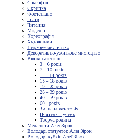
Саксофон
Скрипка
Фортепіано
Театр
Читання
Моделінг
Хореографія
Художники
Циркове мистецтво
Декоративно-ужиткове мистецтво
Вікові категорії
3 – 6 років
7 – 10 років
11 – 14 років
15 – 18 років
19 – 25 років
26 – 39 років
40 – 59 років
60+ років
Змішана категорія
Вчитель + учень
Творча родина
Медалісти Алеї Зірок
Володарі статуеток Алеї Зірок
Володарі кубків Алеї Зірок