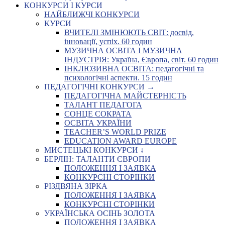
КОНКУРСИ І КУРСИ
НАЙБЛИЖЧІ КОНКУРСИ
КУРСИ
ВЧИТЕЛІ ЗМІНЮЮТЬ СВІТ: досвід,
інновації, успіх. 60 годин
МУЗИЧНА ОСВІТА І МУЗИЧНА
ІНДУСТРІЯ: Україна, Європа, світ. 60 годин
ІНКЛЮЗИВНА ОСВІТА: педагогічні та
психологічні аспекти. 15 годин
ПЕДАГОГІЧНІ КОНКУРСИ →
ПЕДАГОГІЧНА МАЙСТЕРНІСТЬ
ТАЛАНТ ПЕДАГОГА
СОНЦЕ СОКРАТА
ОСВІТА УКРАЇНИ
TEACHER’S WORLD PRIZE
EDUCATION AWARD EUROPE
МИСТЕЦЬКІ КОНКУРСИ ↓
БЕРЛІН: ТАЛАНТИ ЄВРОПИ
ПОЛОЖЕННЯ І ЗАЯВКА
КОНКУРСНІ СТОРІНКИ
РІЗДВЯНА ЗІРКА
ПОЛОЖЕННЯ І ЗАЯВКА
КОНКУРСНІ СТОРІНКИ
УКРАЇНСЬКА ОСІНЬ ЗОЛОТА
ПОЛОЖЕННЯ І ЗАЯВКА