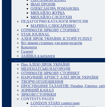
ІВАН ПРОЦІВ
ОЛЕКСАНДРА РОМАНОВА
МИХАЙЛО ЖУРБА
МИХАЙЛО СЛЄПУХІН
ПЕДАГОГІЧНІ КАТАЛОГИ ВЧИТЕЛІВ
МАРИНА СЛЮСАРЕНКО
ОТРИМАТИ ЗІРКОВУ СТОРІНКУ
STAR JOURNAL
АЛЕЯ ЗІРОК УКРАЇНИ: ІСТОРІЇ УСПІХУ
Всі зіркові сторінки для конкурсантів
Концерти
Галереї
ЗАЯВКА в каталоги
Також
Про АЛЕЮ ЗІРОК УКРАЇНИ
МЕЦЕНАТСЬКІ НАГОРОДИ
ОТРИМАТИ ЗІРКОВУ СТОРІНКУ
НАРОДНИЙ АРТИСТ АЛЕЇ ЗІРОК УКРАЇНИ
ТВОРЧІ ОГОЛОШЕННЯ
ПРОСУВАННЯ ТАЛАНТІВ: Україна, Європа, світ
ЗОРЯНИЙ КАНАЛ
ЗІРКОВІ СТОРІНКИ
CONTESTS PAGES
LONDON STARS contest page