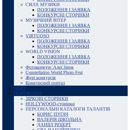
СИЛА МУЗИКИ
ПОЛОЖЕННЯ І ЗАЯВКА
КОНКУРСНІ СТОРІНКИ
МУЗИЧНИЙ ВІТЕР
ПОЛОЖЕННЯ І ЗАЯВКА
КОНКУРСНІ СТОРІНКИ
VIRTUOSO
ПОЛОЖЕННЯ І ЗАЯВКА
КОНКУРСНІ СТОРІНКИ
WORLD VISION
ПОЛОЖЕННЯ І ЗАЯВКА
КОНКУРСНІ СТОРІНКИ
Фотоконкурс Алеї Зірок
Constellation World Photo Fest
Журі конкурсів
Конкурсний портал
ЧАРТ
ПОРТФОЛІО
ЗІРКОВІ СТОРІНКИ
HOLLYWOOD-сторінки
ПЕРСОНАЛЬНІ КАТАЛОГИ ТАЛАНТІВ
БОРИС ПУГАЧ
ВАЛЕРІЯ ШКОЛЬНА
ДАНІІЛ РЕБЕРТ
ЄВА НАБОЙЧЕНКО