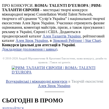
ПРО КОНКУРСИ.
ROMA: TALENTI D’EUROPA
|
РИМ:
ТАЛАНТИ ЄВРОПИ
– мистецькі творчі конкурси
міжнародної мережі Constellation World Talent Network,
творчого об’єднання “Сузір’я Україна” і національної творчої
екосистеми Алея Зірок України. Учасники отримують фахове
оцінювання, коментарі майстрів, призи, а також просування і
рекламу в Україні, Європі і США. Додаються в
продюсерський каталог
Алея Талантів України
, рейтинговий
каталог
Алея Зірок України
, в
Зірковий Рейтинг | Star Chart
.
Конкурси ідеальні для атестації в Україні
.
Докладніше (положення і заявка)
.
© 2010-2026 Андрій Мірошниченко & Креативні Екосистеми, назва конкурсу, дизайн та
правила. | Також sui generis.
Всеукраїнські і міжнародні конкурси
в Творчій екосистемі
Алея Зірок України
.
__________
СЬОГОДНІ В ПРОМО
ДОЛУЧАЙТЕСЯ