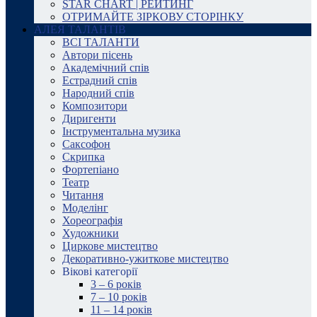
STAR CHART | РЕЙТИНГ
ОТРИМАЙТЕ ЗІРКОВУ СТОРІНКУ
АЛЕЯ ТАЛАНТІВ
ВСІ ТАЛАНТИ
Автори пісень
Академічний спів
Естрадний спів
Народний спів
Композитори
Диригенти
Інструментальна музика
Саксофон
Скрипка
Фортепіано
Театр
Читання
Моделінг
Хореографія
Художники
Циркове мистецтво
Декоративно-ужиткове мистецтво
Вікові категорії
3 – 6 років
7 – 10 років
11 – 14 років