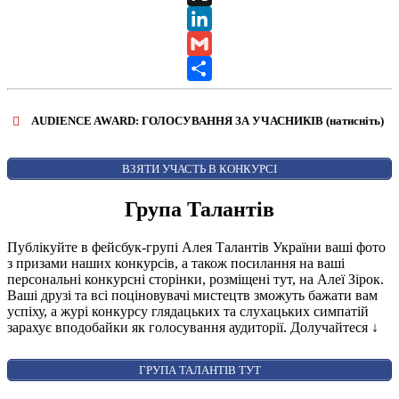
X
LinkedIn
Gmail
Share
AUDIENCE AWARD: ГОЛОСУВАННЯ ЗА УЧАСНИКІВ (натисніть)
ВІДКРИТИ ФОРМУ ДЛЯ ГОЛОСУВАННЯ
AUDIENCE AWARD
ВЗЯТИ УЧАСТЬ В КОНКУРСІ
Група Талантів
Публікуйте в фейсбук-групі Алея Талантів України ваші фото
з призами наших конкурсів, а також посилання на ваші
персональні конкурсні сторінки, розміщені тут, на Алеї Зірок.
Ваші друзі та всі поціновувачі мистецтв зможуть бажати вам
успіху, а журі конкурсу глядацьких та слухацьких симпатій
зарахує вподобайки як голосування аудиторії. Долучайтеся
↓
ГРУПА ТАЛАНТІВ ТУТ