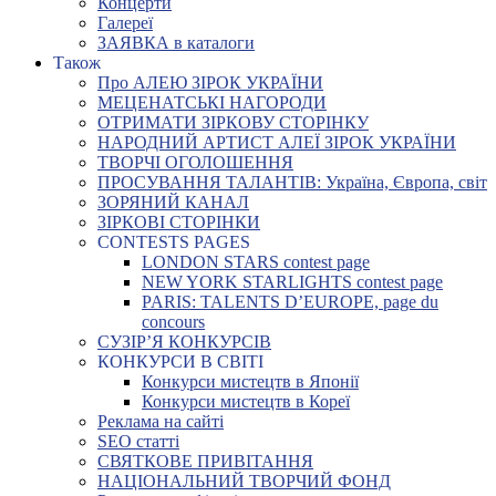
Концерти
Галереї
ЗАЯВКА в каталоги
Також
Про АЛЕЮ ЗІРОК УКРАЇНИ
МЕЦЕНАТСЬКІ НАГОРОДИ
ОТРИМАТИ ЗІРКОВУ СТОРІНКУ
НАРОДНИЙ АРТИСТ АЛЕЇ ЗІРОК УКРАЇНИ
ТВОРЧІ ОГОЛОШЕННЯ
ПРОСУВАННЯ ТАЛАНТІВ: Україна, Європа, світ
ЗОРЯНИЙ КАНАЛ
ЗІРКОВІ СТОРІНКИ
CONTESTS PAGES
LONDON STARS contest page
NEW YORK STARLIGHTS contest page
PARIS: TALENTS D’EUROPE, page du
concours
СУЗІР’Я КОНКУРСІВ
КОНКУРСИ В СВІТІ
Конкурси мистецтв в Японії
Конкурси мистецтв в Кореї
Реклама на сайті
SEO статті
СВЯТКОВЕ ПРИВІТАННЯ
НАЦІОНАЛЬНИЙ ТВОРЧИЙ ФОНД