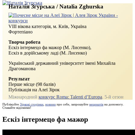
Наталія Згурська / Natalia Zghurska
VIII вікова категорія, м. Київ, Україна
Фортепіано
Творча робота
Ескіз інтермецо фа мажор (М. Лисенко),
Ескіз в дорійському ладі (М. Лисенко)
Український державний університет імені Михайла
Драгоманова
Результат
Перше місце (98 балів)
Публікація на Алеї Зірок
Міжнародний
конкурс Roma: Talenti d’Europa
. 5‑й сезон
Публікуйте
Зіркові сторінки
,
новини
про себе, запрошуйте
меценатів
на допомогу.
Ставайте відомими!
Ескіз інтермецо фа мажор