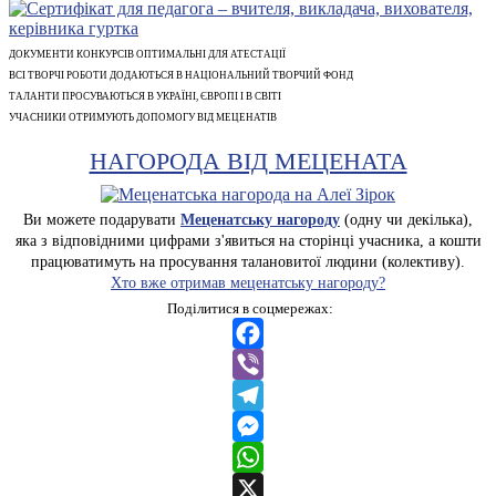
ДОКУМЕНТИ КОНКУРСІВ ОПТИМАЛЬНІ ДЛЯ АТЕСТАЦІЇ
ВСІ ТВОРЧІ РОБОТИ ДОДАЮТЬСЯ В НАЦІОНАЛЬНИЙ ТВОРЧИЙ ФОНД
ТАЛАНТИ ПРОСУВАЮТЬСЯ В УКРАЇНІ, ЄВРОПІ І В СВІТІ
УЧАСНИКИ ОТРИМУЮТЬ ДОПОМОГУ ВІД МЕЦЕНАТІВ
НАГОРОДА ВІД МЕЦЕНАТА
Ви можете подарувати
Меценатську нагороду
(одну чи декілька),
яка з відповідними цифрами з'явиться на сторінці учасника, а кошти
працюватимуть на просування талановитої людини (колективу).
Хто вже отримав меценатську нагороду?
Поділитися в соцмережах:
Facebook
Viber
Telegram
Messenger
WhatsApp