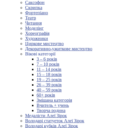
Саксофон
Скрипка
Фортепіано
Театр
Читання
Моделінг
Хореографія
Художники
Циркове мистецтво
Декоративно-ужиткове мистецтво
Вікові категорії
3 – 6 років
7 – 10 років
11 – 14 років
15 – 18 років
19 – 25 років
26 – 39 років
40 – 59 років
60+ років
Змішана категорія
Вчитель + учень
Творча родина
Медалісти Алеї Зірок
Володарі статуеток Алеї Зірок
Володарі кубків Алеї Зірок