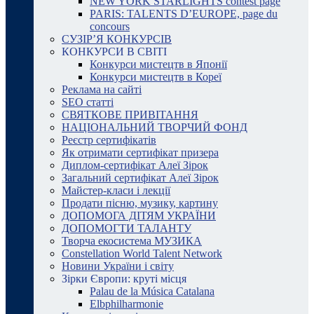
NEW YORK STARLIGHTS contest page
PARIS: TALENTS D’EUROPE, page du
concours
СУЗІР’Я КОНКУРСІВ
КОНКУРСИ В СВІТІ
Конкурси мистецтв в Японії
Конкурси мистецтв в Кореї
Реклама на сайті
SEO статті
СВЯТКОВЕ ПРИВІТАННЯ
НАЦІОНАЛЬНИЙ ТВОРЧИЙ ФОНД
Реєстр сертифікатів
Як отримати сертифікат призера
Диплом-сертифікат Алеї Зірок
Загальний сертифікат Алеї Зірок
Майстер-класи і лекції
Продати пісню, музику, картину
ДОПОМОГА ДІТЯМ УКРАЇНИ
ДОПОМОГТИ ТАЛАНТУ
Творча екосистема МУЗИКА
Constellation World Talent Network
Новини України і світу
Зірки Європи: круті місця
Palau de la Música Catalana
Elbphilharmonie