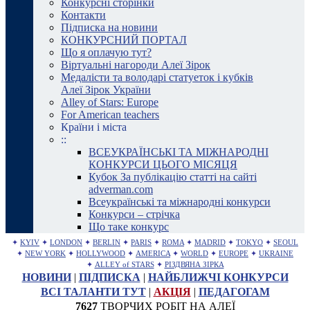
Конкурсні сторінки
Контакти
Підписка на новини
КОНКУРСНИЙ ПОРТАЛ
Що я оплачую тут?
Віртуальні нагороди Алеї Зірок
Медалісти та володарі статуеток і кубків
Алеї Зірок України
Alley of Stars: Europe
For American teachers
Країни і міста
::
ВСЕУКРАЇНСЬКІ ТА МІЖНАРОДНІ
КОНКУРСИ ЦЬОГО МІСЯЦЯ
Кубок За публікацію статті на сайті
adverman.com
Всеукраїнські та міжнародні конкурси
Конкурси – стрічка
Що таке конкурс
✦
KYIV
✦
LONDON
✦
BERLIN
✦
PARIS
✦
ROMA
✦
MADRID
✦
TOKYO
✦
SEOUL
✦
NEW YORK
✦
HOLLYWOOD
✦
AMERICA
✦
WORLD
✦
EUROPE
✦
UKRAINE
✦
ALLEY of STARS
✦
РІЗДВЯНА ЗІРКА
НОВИНИ
|
ПІДПИСКА
|
НАЙБЛИЖЧІ КОНКУРСИ
ВСІ ТАЛАНТИ ТУТ
|
АКЦІЯ
|
ПЕДАГОГАМ
7627
ТВОРЧИХ РОБІТ НА АЛЕЇ