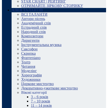
STAR CHART | РЕЙТИНГ
ОТРИМАЙТЕ ЗІРКОВУ СТОРІНКУ
АЛЕЯ ТАЛАНТІВ
ВСІ ТАЛАНТИ
Автори пісень
Академічний спів
Естрадний спів
Народний спів
Композитори
Диригенти
Інструментальна музика
Саксофон
Скрипка
Фортепіано
Театр
Читання
Моделінг
Хореографія
Художники
Циркове мистецтво
Декоративно-ужиткове мистецтво
Вікові категорії
3 – 6 років
7 – 10 років
11 – 14 років