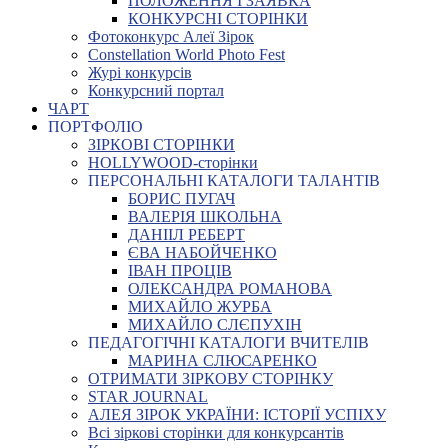
ПОЛОЖЕННЯ І ЗАЯВКА
КОНКУРСНІ СТОРІНКИ
Фотоконкурс Алеї Зірок
Constellation World Photo Fest
Журі конкурсів
Конкурсний портал
ЧАРТ
ПОРТФОЛІО
ЗІРКОВІ СТОРІНКИ
HOLLYWOOD-сторінки
ПЕРСОНАЛЬНІ КАТАЛОГИ ТАЛАНТІВ
БОРИС ПУГАЧ
ВАЛЕРІЯ ШКОЛЬНА
ДАНІІЛ РЕБЕРТ
ЄВА НАБОЙЧЕНКО
ІВАН ПРОЦІВ
ОЛЕКСАНДРА РОМАНОВА
МИХАЙЛО ЖУРБА
МИХАЙЛО СЛЄПУХІН
ПЕДАГОГІЧНІ КАТАЛОГИ ВЧИТЕЛІВ
МАРИНА СЛЮСАРЕНКО
ОТРИМАТИ ЗІРКОВУ СТОРІНКУ
STAR JOURNAL
АЛЕЯ ЗІРОК УКРАЇНИ: ІСТОРІЇ УСПІХУ
Всі зіркові сторінки для конкурсантів