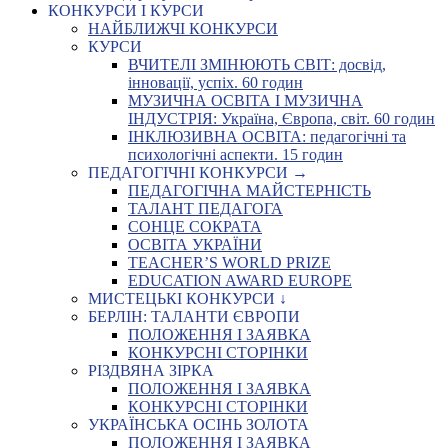
КОНКУРСИ І КУРСИ
НАЙБЛИЖЧІ КОНКУРСИ
КУРСИ
ВЧИТЕЛІ ЗМІНЮЮТЬ СВІТ: досвід,
інновації, успіх. 60 годин
МУЗИЧНА ОСВІТА І МУЗИЧНА
ІНДУСТРІЯ: Україна, Європа, світ. 60 годин
ІНКЛЮЗИВНА ОСВІТА: педагогічні та
психологічні аспекти. 15 годин
ПЕДАГОГІЧНІ КОНКУРСИ →
ПЕДАГОГІЧНА МАЙСТЕРНІСТЬ
ТАЛАНТ ПЕДАГОГА
СОНЦЕ СОКРАТА
ОСВІТА УКРАЇНИ
TEACHER’S WORLD PRIZE
EDUCATION AWARD EUROPE
МИСТЕЦЬКІ КОНКУРСИ ↓
БЕРЛІН: ТАЛАНТИ ЄВРОПИ
ПОЛОЖЕННЯ І ЗАЯВКА
КОНКУРСНІ СТОРІНКИ
РІЗДВЯНА ЗІРКА
ПОЛОЖЕННЯ І ЗАЯВКА
КОНКУРСНІ СТОРІНКИ
УКРАЇНСЬКА ОСІНЬ ЗОЛОТА
ПОЛОЖЕННЯ І ЗАЯВКА