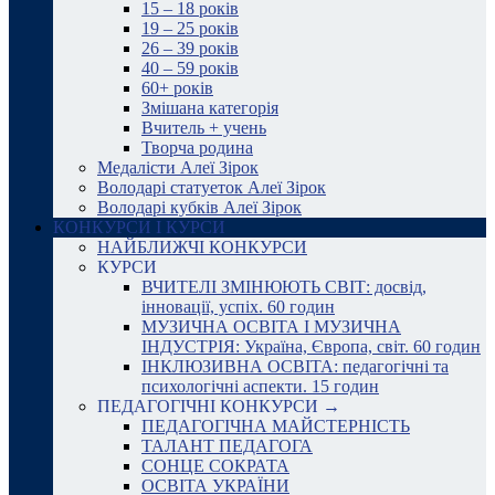
15 – 18 років
19 – 25 років
26 – 39 років
40 – 59 років
60+ років
Змішана категорія
Вчитель + учень
Творча родина
Медалісти Алеї Зірок
Володарі статуеток Алеї Зірок
Володарі кубків Алеї Зірок
КОНКУРСИ І КУРСИ
НАЙБЛИЖЧІ КОНКУРСИ
КУРСИ
ВЧИТЕЛІ ЗМІНЮЮТЬ СВІТ: досвід,
інновації, успіх. 60 годин
МУЗИЧНА ОСВІТА І МУЗИЧНА
ІНДУСТРІЯ: Україна, Європа, світ. 60 годин
ІНКЛЮЗИВНА ОСВІТА: педагогічні та
психологічні аспекти. 15 годин
ПЕДАГОГІЧНІ КОНКУРСИ →
ПЕДАГОГІЧНА МАЙСТЕРНІСТЬ
ТАЛАНТ ПЕДАГОГА
СОНЦЕ СОКРАТА
ОСВІТА УКРАЇНИ