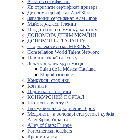
Реєстр сертифікатів
Як отримати сертифікат призера
Диплом-сертифікат Алеї Зірок
Загальний сертифікат Алеї Зірок
Майстер-класи і лекції
Продати пісню, музику, картину
ДОПОМОГА ДІТЯМ УКРАЇНИ
ДОПОМОГТИ ТАЛАНТУ
Творча екосистема МУЗИКА
Constellation World Talent Network
Новини України і світу
Зірки Європи: круті місця
Palau de la Música Catalana
Elbphilharmonie
Конкурсні сторінки
Контакти
Підписка на новини
КОНКУРСНИЙ ПОРТАЛ
Що я оплачую тут?
Віртуальні нагороди Алеї Зірок
Медалісти та володарі статуеток і кубків
Алеї Зірок України
Alley of Stars: Europe
For American teachers
Країни і міста