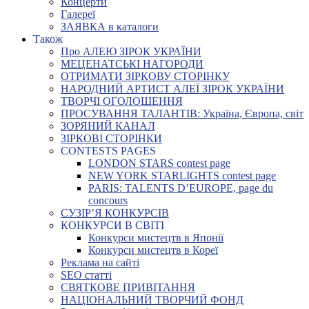
Концерти
Галереї
ЗАЯВКА в каталоги
Також
Про АЛЕЮ ЗІРОК УКРАЇНИ
МЕЦЕНАТСЬКІ НАГОРОДИ
ОТРИМАТИ ЗІРКОВУ СТОРІНКУ
НАРОДНИЙ АРТИСТ АЛЕЇ ЗІРОК УКРАЇНИ
ТВОРЧІ ОГОЛОШЕННЯ
ПРОСУВАННЯ ТАЛАНТІВ: Україна, Європа, світ
ЗОРЯНИЙ КАНАЛ
ЗІРКОВІ СТОРІНКИ
CONTESTS PAGES
LONDON STARS contest page
NEW YORK STARLIGHTS contest page
PARIS: TALENTS D’EUROPE, page du
concours
СУЗІР’Я КОНКУРСІВ
КОНКУРСИ В СВІТІ
Конкурси мистецтв в Японії
Конкурси мистецтв в Кореї
Реклама на сайті
SEO статті
СВЯТКОВЕ ПРИВІТАННЯ
НАЦІОНАЛЬНИЙ ТВОРЧИЙ ФОНД