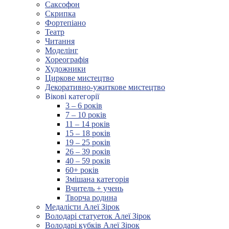
Саксофон
Скрипка
Фортепіано
Театр
Читання
Моделінг
Хореографія
Художники
Циркове мистецтво
Декоративно-ужиткове мистецтво
Вікові категорії
3 – 6 років
7 – 10 років
11 – 14 років
15 – 18 років
19 – 25 років
26 – 39 років
40 – 59 років
60+ років
Змішана категорія
Вчитель + учень
Творча родина
Медалісти Алеї Зірок
Володарі статуеток Алеї Зірок
Володарі кубків Алеї Зірок