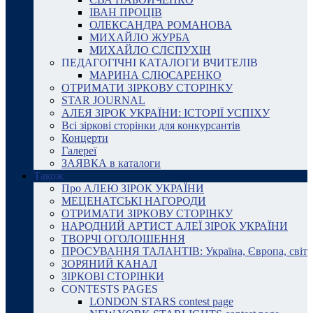
ІВАН ПРОЦІВ
ОЛЕКСАНДРА РОМАНОВА
МИХАЙЛО ЖУРБА
МИХАЙЛО СЛЄПУХІН
ПЕДАГОГІЧНІ КАТАЛОГИ ВЧИТЕЛІВ
МАРИНА СЛЮСАРЕНКО
ОТРИМАТИ ЗІРКОВУ СТОРІНКУ
STAR JOURNAL
АЛЕЯ ЗІРОК УКРАЇНИ: ІСТОРІЇ УСПІХУ
Всі зіркові сторінки для конкурсантів
Концерти
Галереї
ЗАЯВКА в каталоги
Також
Про АЛЕЮ ЗІРОК УКРАЇНИ
МЕЦЕНАТСЬКІ НАГОРОДИ
ОТРИМАТИ ЗІРКОВУ СТОРІНКУ
НАРОДНИЙ АРТИСТ АЛЕЇ ЗІРОК УКРАЇНИ
ТВОРЧІ ОГОЛОШЕННЯ
ПРОСУВАННЯ ТАЛАНТІВ: Україна, Європа, світ
ЗОРЯНИЙ КАНАЛ
ЗІРКОВІ СТОРІНКИ
CONTESTS PAGES
LONDON STARS contest page