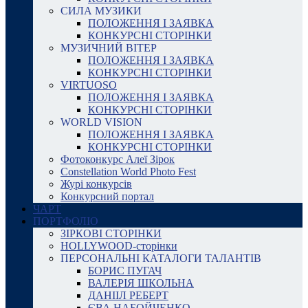
СИЛА МУЗИКИ
ПОЛОЖЕННЯ І ЗАЯВКА
КОНКУРСНІ СТОРІНКИ
МУЗИЧНИЙ ВІТЕР
ПОЛОЖЕННЯ І ЗАЯВКА
КОНКУРСНІ СТОРІНКИ
VIRTUOSO
ПОЛОЖЕННЯ І ЗАЯВКА
КОНКУРСНІ СТОРІНКИ
WORLD VISION
ПОЛОЖЕННЯ І ЗАЯВКА
КОНКУРСНІ СТОРІНКИ
Фотоконкурс Алеї Зірок
Constellation World Photo Fest
Журі конкурсів
Конкурсний портал
ЧАРТ
ПОРТФОЛІО
ЗІРКОВІ СТОРІНКИ
HOLLYWOOD-сторінки
ПЕРСОНАЛЬНІ КАТАЛОГИ ТАЛАНТІВ
БОРИС ПУГАЧ
ВАЛЕРІЯ ШКОЛЬНА
ДАНІІЛ РЕБЕРТ
ЄВА НАБОЙЧЕНКО