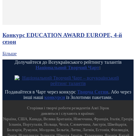
Конкурс EDUCATION AWARD EUROPE, 4-й
сезон
Більше
Долучайтеся до Всеукраїнського рейтингу талантів
Національний Творчий Чарт
:
Подавайтеся в Чарт через конкурс
Творча Сотня
. Або через
інші наші
конкурси
із Золотими пакетами.
Cторінки і творчі роботи резидентів Алеї Зірок
дивляться і слухають в країнах:
Україна, США, Канада, Велика Британія, Німеччина, Франція, Італія, Греція,
Іспанія, Португалія, Польща, Чехія, Словаччина, Австрія, Швейцарія,
Болгарія, Румунія, Молдова, Бельгія, Литва, Латвія, Естонія, Фінляндія,
Данія, Нідерланди, Ірландія, Швеція, Ізраїль, Туреччина, Японія, Китай