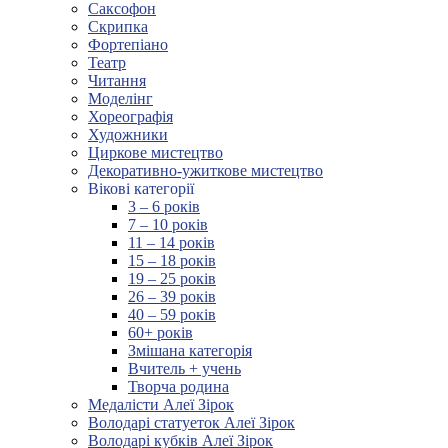
Саксофон
Скрипка
Фортепіано
Театр
Читання
Моделінг
Хореографія
Художники
Циркове мистецтво
Декоративно-ужиткове мистецтво
Вікові категорії
3 – 6 років
7 – 10 років
11 – 14 років
15 – 18 років
19 – 25 років
26 – 39 років
40 – 59 років
60+ років
Змішана категорія
Вчитель + учень
Творча родина
Медалісти Алеї Зірок
Володарі статуеток Алеї Зірок
Володарі кубків Алеї Зірок