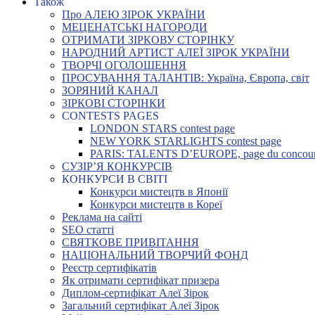
Також
Про АЛЕЮ ЗІРОК УКРАЇНИ
МЕЦЕНАТСЬКІ НАГОРОДИ
ОТРИМАТИ ЗІРКОВУ СТОРІНКУ
НАРОДНИЙ АРТИСТ АЛЕЇ ЗІРОК УКРАЇНИ
ТВОРЧІ ОГОЛОШЕННЯ
ПРОСУВАННЯ ТАЛАНТІВ: Україна, Європа, світ
ЗОРЯНИЙ КАНАЛ
ЗІРКОВІ СТОРІНКИ
CONTESTS PAGES
LONDON STARS contest page
NEW YORK STARLIGHTS contest page
PARIS: TALENTS D’EUROPE, page du concou
СУЗІР’Я КОНКУРСІВ
КОНКУРСИ В СВІТІ
Конкурси мистецтв в Японії
Конкурси мистецтв в Кореї
Реклама на сайті
SEO статті
СВЯТКОВЕ ПРИВІТАННЯ
НАЦІОНАЛЬНИЙ ТВОРЧИЙ ФОНД
Реєстр сертифікатів
Як отримати сертифікат призера
Диплом-сертифікат Алеї Зірок
Загальний сертифікат Алеї Зірок