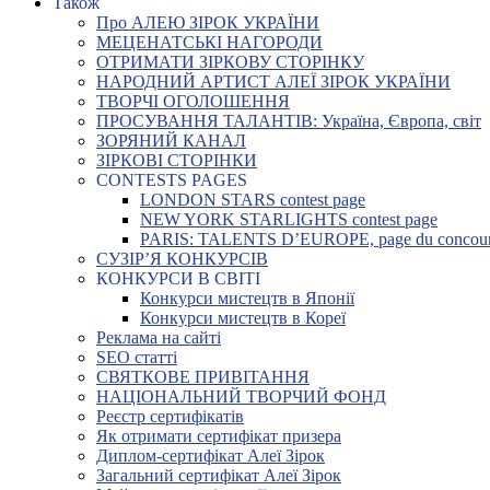
Також
Про АЛЕЮ ЗІРОК УКРАЇНИ
МЕЦЕНАТСЬКІ НАГОРОДИ
ОТРИМАТИ ЗІРКОВУ СТОРІНКУ
НАРОДНИЙ АРТИСТ АЛЕЇ ЗІРОК УКРАЇНИ
ТВОРЧІ ОГОЛОШЕННЯ
ПРОСУВАННЯ ТАЛАНТІВ: Україна, Європа, світ
ЗОРЯНИЙ КАНАЛ
ЗІРКОВІ СТОРІНКИ
CONTESTS PAGES
LONDON STARS contest page
NEW YORK STARLIGHTS contest page
PARIS: TALENTS D’EUROPE, page du concou
СУЗІР’Я КОНКУРСІВ
КОНКУРСИ В СВІТІ
Конкурси мистецтв в Японії
Конкурси мистецтв в Кореї
Реклама на сайті
SEO статті
СВЯТКОВЕ ПРИВІТАННЯ
НАЦІОНАЛЬНИЙ ТВОРЧИЙ ФОНД
Реєстр сертифікатів
Як отримати сертифікат призера
Диплом-сертифікат Алеї Зірок
Загальний сертифікат Алеї Зірок