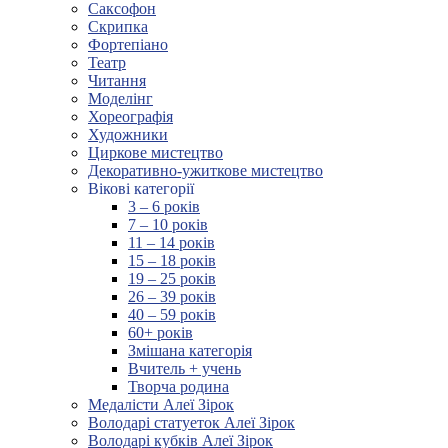
Саксофон
Скрипка
Фортепіано
Театр
Читання
Моделінг
Хореографія
Художники
Циркове мистецтво
Декоративно-ужиткове мистецтво
Вікові категорії
3 – 6 років
7 – 10 років
11 – 14 років
15 – 18 років
19 – 25 років
26 – 39 років
40 – 59 років
60+ років
Змішана категорія
Вчитель + учень
Творча родина
Медалісти Алеї Зірок
Володарі статуеток Алеї Зірок
Володарі кубків Алеї Зірок