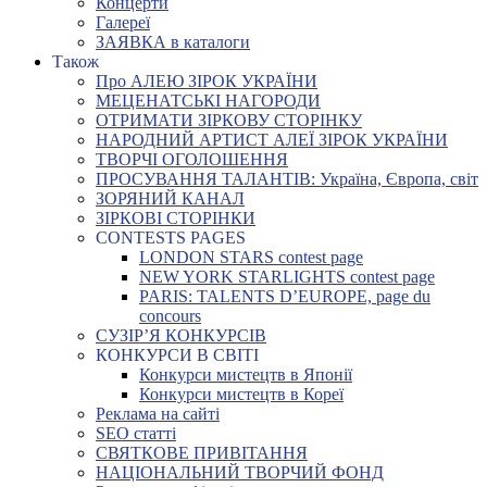
Концерти
Галереї
ЗАЯВКА в каталоги
Також
Про АЛЕЮ ЗІРОК УКРАЇНИ
МЕЦЕНАТСЬКІ НАГОРОДИ
ОТРИМАТИ ЗІРКОВУ СТОРІНКУ
НАРОДНИЙ АРТИСТ АЛЕЇ ЗІРОК УКРАЇНИ
ТВОРЧІ ОГОЛОШЕННЯ
ПРОСУВАННЯ ТАЛАНТІВ: Україна, Європа, світ
ЗОРЯНИЙ КАНАЛ
ЗІРКОВІ СТОРІНКИ
CONTESTS PAGES
LONDON STARS contest page
NEW YORK STARLIGHTS contest page
PARIS: TALENTS D’EUROPE, page du
concours
СУЗІР’Я КОНКУРСІВ
КОНКУРСИ В СВІТІ
Конкурси мистецтв в Японії
Конкурси мистецтв в Кореї
Реклама на сайті
SEO статті
СВЯТКОВЕ ПРИВІТАННЯ
НАЦІОНАЛЬНИЙ ТВОРЧИЙ ФОНД