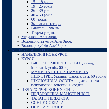
15 – 18 років
19 – 25 років
26 – 39 років
40 – 59 років
60+ років
Змішана категорія
Вчитель + учень
Творча родина
Медалісти Алеї Зірок
Володарі статуеток Алеї Зірок
Володарі кубків Алеї Зірок
КОНКУРСИ І КУРСИ
НАЙБЛИЖЧІ КОНКУРСИ
КУРСИ
ВЧИТЕЛІ ЗМІНЮЮТЬ СВІТ: досвід,
інновації, успіх. 60 годин
МУЗИЧНА ОСВІТА І МУЗИЧНА
ІНДУСТРІЯ: Україна, Європа, світ. 60 годин
ІНКЛЮЗИВНА ОСВІТА: педагогічні та
психологічні аспекти. 15 годин
ПЕДАГОГІЧНІ КОНКУРСИ →
ПЕДАГОГІЧНА МАЙСТЕРНІСТЬ
ТАЛАНТ ПЕДАГОГА
СОНЦЕ СОКРАТА
ОСВІТА УКРАЇНИ