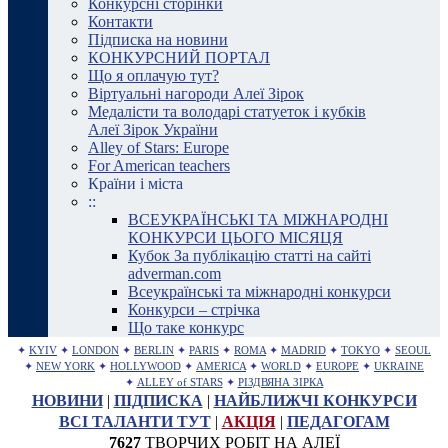
Конкурсні сторінки
Контакти
Підписка на новини
КОНКУРСНИЙ ПОРТАЛ
Що я оплачую тут?
Віртуальні нагороди Алеї Зірок
Медалісти та володарі статуеток і кубків
Алеї Зірок України
Alley of Stars: Europe
For American teachers
Країни і міста
::
ВСЕУКРАЇНСЬКІ ТА МІЖНАРОДНІ
КОНКУРСИ ЦЬОГО МІСЯЦЯ
Кубок За публікацію статті на сайті
adverman.com
Всеукраїнські та міжнародні конкурси
Конкурси – стрічка
Що таке конкурс
✦
KYIV
✦
LONDON
✦
BERLIN
✦
PARIS
✦
ROMA
✦
MADRID
✦
TOKYO
✦
SEOUL
✦
NEW YORK
✦
HOLLYWOOD
✦
AMERICA
✦
WORLD
✦
EUROPE
✦
UKRAINE
✦
ALLEY of STARS
✦
РІЗДВЯНА ЗІРКА
НОВИНИ
|
ПІДПИСКА
|
НАЙБЛИЖЧІ КОНКУРСИ
ВСІ ТАЛАНТИ ТУТ
|
АКЦІЯ
|
ПЕДАГОГАМ
7627
ТВОРЧИХ РОБІТ НА АЛЕЇ