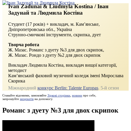
Ivan Zadunai & Liudmyla Kostina / Іван
Задунай та Людмила Костіна
Студент (17 років) + викладач, м. Кам’янське,
Дніпропетровська обл., Україна
Струнно-смичкові інструменти, скрипка, дует
Творча робота
Ж. Мазас. Романс з дуету №3 для двох скрипок,
Ж. Мазас. Рондо з дуету №2 для двох скрипок
Викладач Людмила Костіна, викладач вищої категорії,
методист
Кам’янський фаховий музичний коледж імені Мирослава
Скорика
Міжнародний
конкурс Berlin: Talente Europas
. 5-й сезон
Ставайте відомими, замовляйте
Зіркові сторінки
,
новини
про себе,
запрошуйте
меценатів
на допомогу.
Романс з дуету №3 для двох скрипок