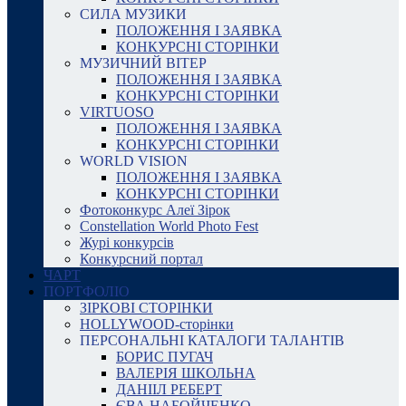
СИЛА МУЗИКИ
ПОЛОЖЕННЯ І ЗАЯВКА
КОНКУРСНІ СТОРІНКИ
МУЗИЧНИЙ ВІТЕР
ПОЛОЖЕННЯ І ЗАЯВКА
КОНКУРСНІ СТОРІНКИ
VIRTUOSO
ПОЛОЖЕННЯ І ЗАЯВКА
КОНКУРСНІ СТОРІНКИ
WORLD VISION
ПОЛОЖЕННЯ І ЗАЯВКА
КОНКУРСНІ СТОРІНКИ
Фотоконкурс Алеї Зірок
Constellation World Photo Fest
Журі конкурсів
Конкурсний портал
ЧАРТ
ПОРТФОЛІО
ЗІРКОВІ СТОРІНКИ
HOLLYWOOD-сторінки
ПЕРСОНАЛЬНІ КАТАЛОГИ ТАЛАНТІВ
БОРИС ПУГАЧ
ВАЛЕРІЯ ШКОЛЬНА
ДАНІІЛ РЕБЕРТ
ЄВА НАБОЙЧЕНКО