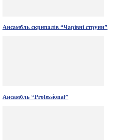
Ансамбль скрипалів “Чарівні струни”
Ансамбль “Professional”