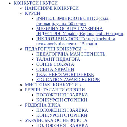
КОНКУРСИ І КУРСИ
НАЙБЛИЖЧІ КОНКУРСИ
КУРСИ
ВЧИТЕЛІ ЗМІНЮЮТЬ СВІТ: досвід,
інновації, успіх. 60 годин
МУЗИЧНА ОСВІТА І МУЗИЧНА
ІНДУСТРІЯ: Україна, Європа, світ. 60 годин
ІНКЛЮЗИВНА ОСВІТА: педагогічні та
психологічні аспекти. 15 годин
ПЕДАГОГІЧНІ КОНКУРСИ →
ПЕДАГОГІЧНА МАЙСТЕРНІСТЬ
ТАЛАНТ ПЕДАГОГА
СОНЦЕ СОКРАТА
ОСВІТА УКРАЇНИ
TEACHER’S WORLD PRIZE
EDUCATION AWARD EUROPE
МИСТЕЦЬКІ КОНКУРСИ ↓
БЕРЛІН: ТАЛАНТИ ЄВРОПИ
ПОЛОЖЕННЯ І ЗАЯВКА
КОНКУРСНІ СТОРІНКИ
РІЗДВЯНА ЗІРКА
ПОЛОЖЕННЯ І ЗАЯВКА
КОНКУРСНІ СТОРІНКИ
УКРАЇНСЬКА ОСІНЬ ЗОЛОТА
ПОЛОЖЕННЯ І ЗАЯВКА