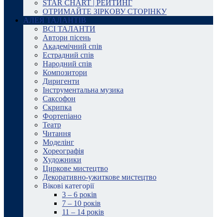
STAR CHART | РЕЙТИНГ
ОТРИМАЙТЕ ЗІРКОВУ СТОРІНКУ
АЛЕЯ ТАЛАНТІВ
ВСІ ТАЛАНТИ
Автори пісень
Академічний спів
Естрадний спів
Народний спів
Композитори
Диригенти
Інструментальна музика
Саксофон
Скрипка
Фортепіано
Театр
Читання
Моделінг
Хореографія
Художники
Циркове мистецтво
Декоративно-ужиткове мистецтво
Вікові категорії
3 – 6 років
7 – 10 років
11 – 14 років