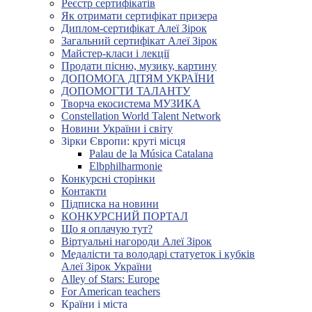
Реєстр сертифікатів
Як отримати сертифікат призера
Диплом-сертифікат Алеї Зірок
Загальний сертифікат Алеї Зірок
Майстер-класи і лекції
Продати пісню, музику, картину
ДОПОМОГА ДІТЯМ УКРАЇНИ
ДОПОМОГТИ ТАЛАНТУ
Творча екосистема МУЗИКА
Constellation World Talent Network
Новини України і світу
Зірки Європи: круті місця
Palau de la Música Catalana
Elbphilharmonie
Конкурсні сторінки
Контакти
Підписка на новини
КОНКУРСНИЙ ПОРТАЛ
Що я оплачую тут?
Віртуальні нагороди Алеї Зірок
Медалісти та володарі статуеток і кубків
Алеї Зірок України
Alley of Stars: Europe
For American teachers
Країни і міста