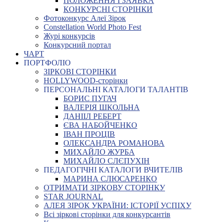
ПОЛОЖЕННЯ І ЗАЯВКА
КОНКУРСНІ СТОРІНКИ
Фотоконкурс Алеї Зірок
Constellation World Photo Fest
Журі конкурсів
Конкурсний портал
ЧАРТ
ПОРТФОЛІО
ЗІРКОВІ СТОРІНКИ
HOLLYWOOD-сторінки
ПЕРСОНАЛЬНІ КАТАЛОГИ ТАЛАНТІВ
БОРИС ПУГАЧ
ВАЛЕРІЯ ШКОЛЬНА
ДАНІІЛ РЕБЕРТ
ЄВА НАБОЙЧЕНКО
ІВАН ПРОЦІВ
ОЛЕКСАНДРА РОМАНОВА
МИХАЙЛО ЖУРБА
МИХАЙЛО СЛЄПУХІН
ПЕДАГОГІЧНІ КАТАЛОГИ ВЧИТЕЛІВ
МАРИНА СЛЮСАРЕНКО
ОТРИМАТИ ЗІРКОВУ СТОРІНКУ
STAR JOURNAL
АЛЕЯ ЗІРОК УКРАЇНИ: ІСТОРІЇ УСПІХУ
Всі зіркові сторінки для конкурсантів