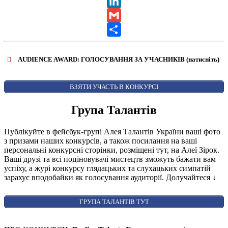
X
LinkedIn
Gmail
Share
AUDIENCE AWARD: ГОЛОСУВАННЯ ЗА УЧАСНИКІВ (натисніть)
ВІДКРИТИ ФОРМУ ДЛЯ ГОЛОСУВАННЯ
AUDIENCE AWARD
ВЗЯТИ УЧАСТЬ В КОНКУРСІ
Група Талантів
Публікуйте в фейсбук-групі Алея Талантів України ваші фото
з призами наших конкурсів, а також посилання на ваші
персональні конкурсні сторінки, розміщені тут, на Алеї Зірок.
Ваші друзі та всі поціновувачі мистецтв зможуть бажати вам
успіху, а журі конкурсу глядацьких та слухацьких симпатій
зарахує вподобайки як голосування аудиторії. Долучайтеся
↓
ГРУПА ТАЛАНТІВ ТУТ