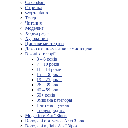
Саксофон
Скрипка
Фортепіано
Театр
Читання
Моделінг
Хореографія
Художники
Циркове мистецтво
Декоративно-ужиткове мистецтво
Вікові категорії
3 – 6 років
7 – 10 років
11 – 14 років
15 – 18 років
19 – 25 років
26 – 39 років
40 – 59 років
60+ років
Змішана категорія
Вчитель + учень
Творча родина
Медалісти Алеї Зірок
Володарі статуеток Алеї Зірок
Володарі кубків Алеї Зірок