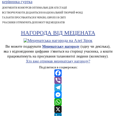
ДОКУМЕНТИ КОНКУРСІВ ОПТИМАЛЬНІ ДЛЯ АТЕСТАЦІЇ
ВСІ ТВОРЧІ РОБОТИ ДОДАЮТЬСЯ В НАЦІОНАЛЬНИЙ ТВОРЧИЙ ФОНД
ТАЛАНТИ ПРОСУВАЮТЬСЯ В УКРАЇНІ, ЄВРОПІ І В СВІТІ
УЧАСНИКИ ОТРИМУЮТЬ ДОПОМОГУ ВІД МЕЦЕНАТІВ
НАГОРОДА ВІД МЕЦЕНАТА
Ви можете подарувати
Меценатську нагороду
(одну чи декілька),
яка з відповідними цифрами з'явиться на сторінці учасника, а кошти
працюватимуть на просування талановитої людини (колективу).
Хто вже отримав меценатську нагороду?
Поділитися в соцмережах:
Facebook
Viber
Telegram
Messenger
WhatsApp