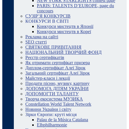
NEW YORK STARLIGHTS contest page
PARIS: TALENTS D’EUROPE, page du
concours
СУЗІР’Я КОНКУРСІВ
КОНКУРСИ В СВІТІ
Конкурси мистецтв в Японії
Конкурси мистецтв в Кореї
Реклама на сайті
SEO статті
СВЯТКОВЕ ПРИВІТАННЯ
НАЦІОНАЛЬНИЙ ТВОРЧИЙ ФОНД
Реєстр сертифікатів
Як отримати сертифікат призера
Диплом-сертифікат Алеї Зірок
Загальний сертифікат Алеї Зірок
Майстер-класи і лекції
Продати пісню, музику, картину
ДОПОМОГА ДІТЯМ УКРАЇНИ
ДОПОМОГТИ ТАЛАНТУ
Творча екосистема МУЗИКА
Constellation World Talent Network
Новини України і світу
Зірки Європи: круті місця
Palau de la Música Catalana
Elbphilharmonie