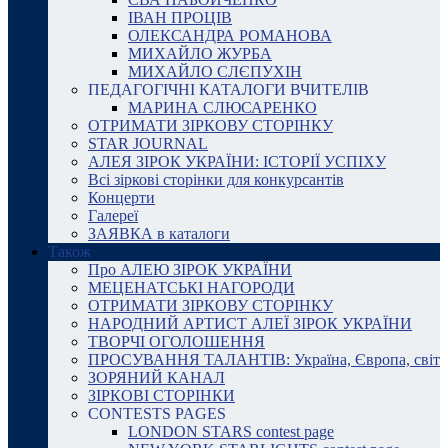
ІВАН ПРОЦІВ
ОЛЕКСАНДРА РОМАНОВА
МИХАЙЛО ЖУРБА
МИХАЙЛО СЛЄПУХІН
ПЕДАГОГІЧНІ КАТАЛОГИ ВЧИТЕЛІВ
МАРИНА СЛЮСАРЕНКО
ОТРИМАТИ ЗІРКОВУ СТОРІНКУ
STAR JOURNAL
АЛЕЯ ЗІРОК УКРАЇНИ: ІСТОРІЇ УСПІХУ
Всі зіркові сторінки для конкурсантів
Концерти
Галереї
ЗАЯВКА в каталоги
Також
Про АЛЕЮ ЗІРОК УКРАЇНИ
МЕЦЕНАТСЬКІ НАГОРОДИ
ОТРИМАТИ ЗІРКОВУ СТОРІНКУ
НАРОДНИЙ АРТИСТ АЛЕЇ ЗІРОК УКРАЇНИ
ТВОРЧІ ОГОЛОШЕННЯ
ПРОСУВАННЯ ТАЛАНТІВ: Україна, Європа, світ
ЗОРЯНИЙ КАНАЛ
ЗІРКОВІ СТОРІНКИ
CONTESTS PAGES
LONDON STARS contest page