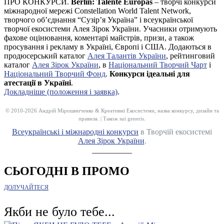
ПРО КОНКУРСИ.
Berlin: Talente Europas
– творчі конкурси
міжнародної мережі Constellation World Talent Network,
творчого об’єднання “Сузір’я Україна” і всеукраїнської
творчої екосистеми Алея Зірок України. Учасники отримують
фахове оцінювання, коментарі майстрів, призи, а також
просування і рекламу в Україні, Європі і США. Додаються в
продюсерський каталог
Алея Талантів України
, рейтинговий
каталог
Алея Зірок України
, в
Національний Творчий Чарт
і
Національний Творчий Фонд
.
Конкурси ідеальні для
атестації в Україні
.
Докладніше (положення і заявка)
.
© 2010-2026 Андрій Мірошниченко & Креативні Екосистеми, назва конкурсу, дизайн та
правила. | Також sui generis.
Всеукраїнські і міжнародні конкурси
в Творчій екосистемі
Алея Зірок України
.
__________
СЬОГОДНІ В ПРОМО
ДОЛУЧАЙТЕСЯ
Якби не було тебе...