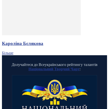
Кароліна Бєлякова
Більше
Долучайтеся до Всеукраїнського рейтингу талантів
Національний Творчий Чарт
: