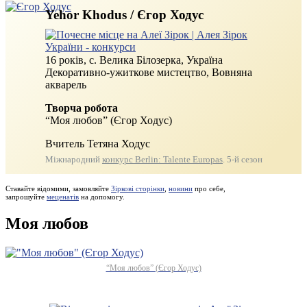
Yehor Khodus / Єгор Ходус
16 років, с. Велика Білозерка, Україна
Декоративно-ужиткове мистецтво, Вовняна
акварель
Творча робота
“Моя любов” (Єгор Ходус)
Вчитель Тетяна Ходус
Міжнародний
конкурс Berlin: Talente Europas
. 5-й сезон
Ставайте відомими, замовляйте
Зіркові сторінки
,
новини
про себе,
запрошуйте
меценатів
на допомогу.
Моя любов
“Моя любов” (Єгор Ходус)