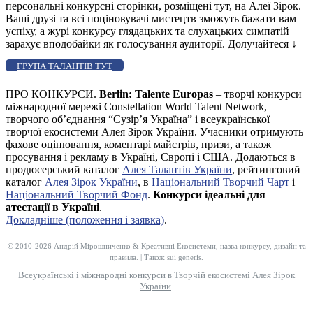
персональні конкурсні сторінки, розміщені тут, на Алеї Зірок.
Ваші друзі та всі поціновувачі мистецтв зможуть бажати вам
успіху, а журі конкурсу глядацьких та слухацьких симпатій
зарахує вподобайки як голосування аудиторії. Долучайтеся
↓
ГРУПА ТАЛАНТІВ ТУТ
ПРО КОНКУРСИ.
Berlin: Talente Europas
– творчі конкурси
міжнародної мережі Constellation World Talent Network,
творчого об’єднання “Сузір’я Україна” і всеукраїнської
творчої екосистеми Алея Зірок України. Учасники отримують
фахове оцінювання, коментарі майстрів, призи, а також
просування і рекламу в Україні, Європі і США. Додаються в
продюсерський каталог
Алея Талантів України
, рейтинговий
каталог
Алея Зірок України
, в
Національний Творчий Чарт
і
Національний Творчий Фонд
.
Конкурси ідеальні для
атестації в Україні
.
Докладніше (положення і заявка)
.
© 2010-2026 Андрій Мірошниченко & Креативні Екосистеми, назва конкурсу, дизайн та
правила. | Також sui generis.
Всеукраїнські і міжнародні конкурси
в Творчій екосистемі
Алея Зірок
України
.
__________