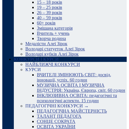
15 – 18 років
19 – 25 років
26 – 39 років
40 – 59 років
60+ років
Змішана категорія
Вчитель + учень
Творча родина
Медалісти Алеї Зірок
Володарі статуеток Алеї Зірок
Володарі кубків Алеї Зірок
КОНКУРСИ І КУРСИ
НАЙБЛИЖЧІ КОНКУРСИ
КУРСИ
ВЧИТЕЛІ ЗМІНЮЮТЬ СВІТ: досвід,
інновації, успіх. 60 годин
МУЗИЧНА ОСВІТА І МУЗИЧНА
ІНДУСТРІЯ: Україна, Європа, світ. 60 годин
ІНКЛЮЗИВНА ОСВІТА: педагогічні та
психологічні аспекти. 15 годин
ПЕДАГОГІЧНІ КОНКУРСИ →
ПЕДАГОГІЧНА МАЙСТЕРНІСТЬ
ТАЛАНТ ПЕДАГОГА
СОНЦЕ СОКРАТА
ОСВІТА УКРАЇНИ