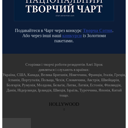
Подавайтеся в Чарт через конкурс
Творча Сотня
.
Або через інші наші
конкурси
із Золотими
пакетами.
Cторінки і творчі роботи резидентів Алеї Зірок
дивляться і слухають в країнах:
Україна, США, Канада, Велика Британія, Німеччина, Франція, Італія, Греція,
Іспанія, Португалія, Польща, Чехія, Словаччина, Австрія, Швейцарія,
Болгарія, Румунія, Молдова, Бельгія, Литва, Латвія, Естонія, Фінляндія,
Данія, Нідерланди, Ірландія, Швеція, Ізраїль, Туреччина, Японія, Китай
тощо.
HOLLYWOOD