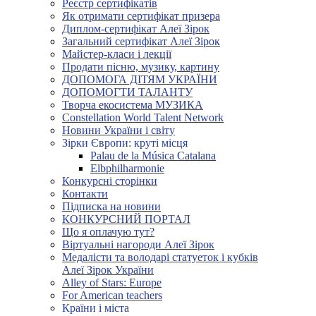
Реєстр сертифікатів
Як отримати сертифікат призера
Диплом-сертифікат Алеї Зірок
Загальний сертифікат Алеї Зірок
Майстер-класи і лекції
Продати пісню, музику, картину
ДОПОМОГА ДІТЯМ УКРАЇНИ
ДОПОМОГТИ ТАЛАНТУ
Творча екосистема МУЗИКА
Constellation World Talent Network
Новини України і світу
Зірки Європи: круті місця
Palau de la Música Catalana
Elbphilharmonie
Конкурсні сторінки
Контакти
Підписка на новини
КОНКУРСНИЙ ПОРТАЛ
Що я оплачую тут?
Віртуальні нагороди Алеї Зірок
Медалісти та володарі статуеток і кубків
Алеї Зірок України
Alley of Stars: Europe
For American teachers
Країни і міста