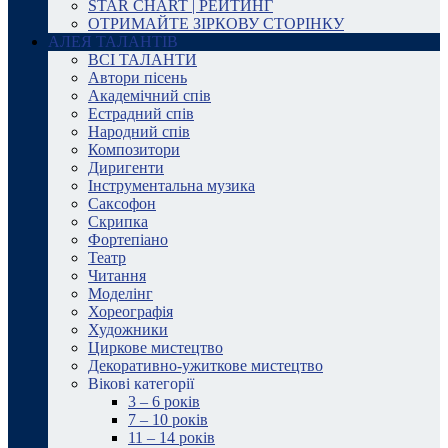
STAR CHART | РЕЙТИНГ
ОТРИМАЙТЕ ЗІРКОВУ СТОРІНКУ
АЛЕЯ ТАЛАНТІВ
ВСІ ТАЛАНТИ
Автори пісень
Академічний спів
Естрадний спів
Народний спів
Композитори
Диригенти
Інструментальна музика
Саксофон
Скрипка
Фортепіано
Театр
Читання
Моделінг
Хореографія
Художники
Циркове мистецтво
Декоративно-ужиткове мистецтво
Вікові категорії
3 – 6 років
7 – 10 років
11 – 14 років