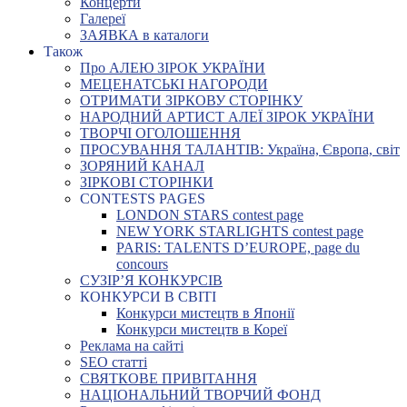
Концерти
Галереї
ЗАЯВКА в каталоги
Також
Про АЛЕЮ ЗІРОК УКРАЇНИ
МЕЦЕНАТСЬКІ НАГОРОДИ
ОТРИМАТИ ЗІРКОВУ СТОРІНКУ
НАРОДНИЙ АРТИСТ АЛЕЇ ЗІРОК УКРАЇНИ
ТВОРЧІ ОГОЛОШЕННЯ
ПРОСУВАННЯ ТАЛАНТІВ: Україна, Європа, світ
ЗОРЯНИЙ КАНАЛ
ЗІРКОВІ СТОРІНКИ
CONTESTS PAGES
LONDON STARS contest page
NEW YORK STARLIGHTS contest page
PARIS: TALENTS D’EUROPE, page du
concours
СУЗІР’Я КОНКУРСІВ
КОНКУРСИ В СВІТІ
Конкурси мистецтв в Японії
Конкурси мистецтв в Кореї
Реклама на сайті
SEO статті
СВЯТКОВЕ ПРИВІТАННЯ
НАЦІОНАЛЬНИЙ ТВОРЧИЙ ФОНД