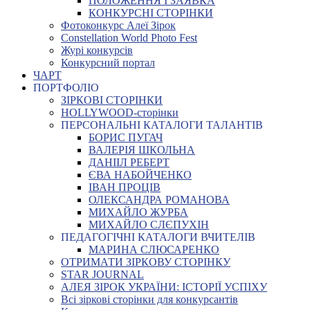
ПОЛОЖЕННЯ І ЗАЯВКА
КОНКУРСНІ СТОРІНКИ
Фотоконкурс Алеї Зірок
Constellation World Photo Fest
Журі конкурсів
Конкурсний портал
ЧАРТ
ПОРТФОЛІО
ЗІРКОВІ СТОРІНКИ
HOLLYWOOD-сторінки
ПЕРСОНАЛЬНІ КАТАЛОГИ ТАЛАНТІВ
БОРИС ПУГАЧ
ВАЛЕРІЯ ШКОЛЬНА
ДАНІІЛ РЕБЕРТ
ЄВА НАБОЙЧЕНКО
ІВАН ПРОЦІВ
ОЛЕКСАНДРА РОМАНОВА
МИХАЙЛО ЖУРБА
МИХАЙЛО СЛЄПУХІН
ПЕДАГОГІЧНІ КАТАЛОГИ ВЧИТЕЛІВ
МАРИНА СЛЮСАРЕНКО
ОТРИМАТИ ЗІРКОВУ СТОРІНКУ
STAR JOURNAL
АЛЕЯ ЗІРОК УКРАЇНИ: ІСТОРІЇ УСПІХУ
Всі зіркові сторінки для конкурсантів