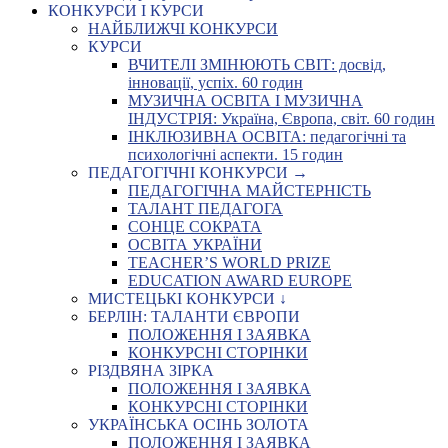
КОНКУРСИ І КУРСИ
НАЙБЛИЖЧІ КОНКУРСИ
КУРСИ
ВЧИТЕЛІ ЗМІНЮЮТЬ СВІТ: досвід,
інновації, успіх. 60 годин
МУЗИЧНА ОСВІТА І МУЗИЧНА
ІНДУСТРІЯ: Україна, Європа, світ. 60 годин
ІНКЛЮЗИВНА ОСВІТА: педагогічні та
психологічні аспекти. 15 годин
ПЕДАГОГІЧНІ КОНКУРСИ →
ПЕДАГОГІЧНА МАЙСТЕРНІСТЬ
ТАЛАНТ ПЕДАГОГА
СОНЦЕ СОКРАТА
ОСВІТА УКРАЇНИ
TEACHER’S WORLD PRIZE
EDUCATION AWARD EUROPE
МИСТЕЦЬКІ КОНКУРСИ ↓
БЕРЛІН: ТАЛАНТИ ЄВРОПИ
ПОЛОЖЕННЯ І ЗАЯВКА
КОНКУРСНІ СТОРІНКИ
РІЗДВЯНА ЗІРКА
ПОЛОЖЕННЯ І ЗАЯВКА
КОНКУРСНІ СТОРІНКИ
УКРАЇНСЬКА ОСІНЬ ЗОЛОТА
ПОЛОЖЕННЯ І ЗАЯВКА