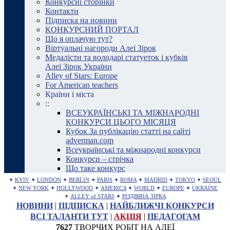
Конкурсні сторінки
Контакти
Підписка на новини
КОНКУРСНИЙ ПОРТАЛ
Що я оплачую тут?
Віртуальні нагороди Алеї Зірок
Медалісти та володарі статуеток і кубків
Алеї Зірок України
Alley of Stars: Europe
For American teachers
Країни і міста
::
ВСЕУКРАЇНСЬКІ ТА МІЖНАРОДНІ
КОНКУРСИ ЦЬОГО МІСЯЦЯ
Кубок За публікацію статті на сайті
adverman.com
Всеукраїнські та міжнародні конкурси
Конкурси – стрічка
Що таке конкурс
✦
KYIV
✦
LONDON
✦
BERLIN
✦
PARIS
✦
ROMA
✦
MADRID
✦
TOKYO
✦
SEOUL
✦
NEW YORK
✦
HOLLYWOOD
✦
AMERICA
✦
WORLD
✦
EUROPE
✦
UKRAINE
✦
ALLEY of STARS
✦
РІЗДВЯНА ЗІРКА
НОВИНИ
|
ПІДПИСКА
|
НАЙБЛИЖЧІ КОНКУРСИ
ВСІ ТАЛАНТИ ТУТ
|
АКЦІЯ
|
ПЕДАГОГАМ
7627
ТВОРЧИХ РОБІТ НА АЛЕЇ