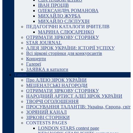
ІВАН ПРОЦІВ
ОЛЕКСАНДРА РОМАНОВА
МИХАЙЛО ЖУРБА
МИХАЙЛО СЛЄПУХІН
ПЕДАГОГІЧНІ КАТАЛОГИ ВЧИТЕЛІВ
МАРИНА СЛЮСАРЕНКО
ОТРИМАТИ ЗІРКОВУ СТОРІНКУ
STAR JOURNAL
АЛЕЯ ЗІРОК УКРАЇНИ: ІСТОРІЇ УСПІХУ
Всі зіркові сторінки для конкурсантів
Концерти
Галереї
ЗАЯВКА в каталоги
Також
Про АЛЕЮ ЗІРОК УКРАЇНИ
МЕЦЕНАТСЬКІ НАГОРОДИ
ОТРИМАТИ ЗІРКОВУ СТОРІНКУ
НАРОДНИЙ АРТИСТ АЛЕЇ ЗІРОК УКРАЇНИ
ТВОРЧІ ОГОЛОШЕННЯ
ПРОСУВАННЯ ТАЛАНТІВ: Україна, Європа, світ
ЗОРЯНИЙ КАНАЛ
ЗІРКОВІ СТОРІНКИ
CONTESTS PAGES
LONDON STARS contest page