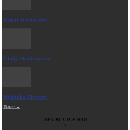
Makar Dudukalov
Vitaliy Slastianykov
Mykhailo Zhyrnyi
| Більше →
ЗІРКОВІ СТОРІНКИ