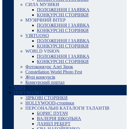
СИЛА МУЗИКИ
ПОЛОЖЕННЯ І ЗАЯВКА
КОНКУРСНІ СТОРІНКИ
МУЗИЧНИЙ ВІТЕР
ПОЛОЖЕННЯ І ЗАЯВКА
КОНКУРСНІ СТОРІНКИ
VIRTUOSO
ПОЛОЖЕННЯ І ЗАЯВКА
КОНКУРСНІ СТОРІНКИ
WORLD VISION
ПОЛОЖЕННЯ І ЗАЯВКА
КОНКУРСНІ СТОРІНКИ
Фотоконкурс Алеї Зірок
Constellation World Photo Fest
Журі конкурсів
Конкурсний портал
ЧАРТ
ПОРТФОЛІО
ЗІРКОВІ СТОРІНКИ
HOLLYWOOD-сторінки
ПЕРСОНАЛЬНІ КАТАЛОГИ ТАЛАНТІВ
БОРИС ПУГАЧ
ВАЛЕРІЯ ШКОЛЬНА
ДАНІІЛ РЕБЕРТ
ЄВА НАБОЙЧЕНКО