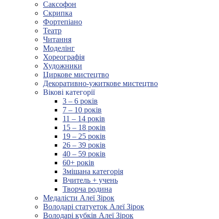
Саксофон
Скрипка
Фортепіано
Театр
Читання
Моделінг
Хореографія
Художники
Циркове мистецтво
Декоративно-ужиткове мистецтво
Вікові категорії
3 – 6 років
7 – 10 років
11 – 14 років
15 – 18 років
19 – 25 років
26 – 39 років
40 – 59 років
60+ років
Змішана категорія
Вчитель + учень
Творча родина
Медалісти Алеї Зірок
Володарі статуеток Алеї Зірок
Володарі кубків Алеї Зірок