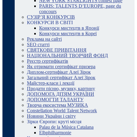
NEW YORK STARLIGHTS contest page
PARIS: TALENTS D’EUROPE, page du
concours
СУЗІР’Я КОНКУРСІВ
КОНКУРСИ В СВІТІ
Конкурси мистецтв в Японії
Конкурси мистецтв в Кореї
Реклама на сайті
SEO статті
СВЯТКОВЕ ПРИВІТАННЯ
НАЦІОНАЛЬНИЙ ТВОРЧИЙ ФОНД
Реєстр сертифікатів
Як отримати сертифікат призера
Диплом-сертифікат Алеї Зірок
Загальний сертифікат Алеї Зірок
Майстер-класи і лекції
Продати пісню, музику, картину
ДОПОМОГА ДІТЯМ УКРАЇНИ
ДОПОМОГТИ ТАЛАНТУ
Творча екосистема МУЗИКА
Constellation World Talent Network
Новини України і світу
Зірки Європи: круті місця
Palau de la Música Catalana
Elbphilharmonie