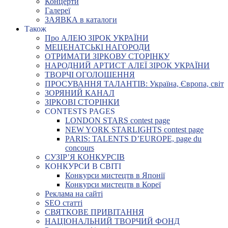
Концерти
Галереї
ЗАЯВКА в каталоги
Також
Про АЛЕЮ ЗІРОК УКРАЇНИ
МЕЦЕНАТСЬКІ НАГОРОДИ
ОТРИМАТИ ЗІРКОВУ СТОРІНКУ
НАРОДНИЙ АРТИСТ АЛЕЇ ЗІРОК УКРАЇНИ
ТВОРЧІ ОГОЛОШЕННЯ
ПРОСУВАННЯ ТАЛАНТІВ: Україна, Європа, світ
ЗОРЯНИЙ КАНАЛ
ЗІРКОВІ СТОРІНКИ
CONTESTS PAGES
LONDON STARS contest page
NEW YORK STARLIGHTS contest page
PARIS: TALENTS D’EUROPE, page du
concours
СУЗІР’Я КОНКУРСІВ
КОНКУРСИ В СВІТІ
Конкурси мистецтв в Японії
Конкурси мистецтв в Кореї
Реклама на сайті
SEO статті
СВЯТКОВЕ ПРИВІТАННЯ
НАЦІОНАЛЬНИЙ ТВОРЧИЙ ФОНД