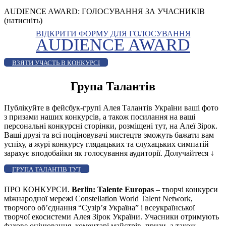
AUDIENCE AWARD: ГОЛОСУВАННЯ ЗА УЧАСНИКІВ
(натисніть)
ВІДКРИТИ ФОРМУ ДЛЯ ГОЛОСУВАННЯ
AUDIENCE AWARD
ВЗЯТИ УЧАСТЬ В КОНКУРСІ
Група Талантів
Публікуйте в фейсбук-групі Алея Талантів України ваші фото
з призами наших конкурсів, а також посилання на ваші
персональні конкурсні сторінки, розміщені тут, на Алеї Зірок.
Ваші друзі та всі поціновувачі мистецтв зможуть бажати вам
успіху, а журі конкурсу глядацьких та слухацьких симпатій
зарахує вподобайки як голосування аудиторії. Долучайтеся
↓
ГРУПА ТАЛАНТІВ ТУТ
ПРО КОНКУРСИ.
Berlin: Talente Europas
– творчі конкурси
міжнародної мережі Constellation World Talent Network,
творчого об’єднання “Сузір’я Україна” і всеукраїнської
творчої екосистеми Алея Зірок України. Учасники отримують
фахове оцінювання, коментарі майстрів, призи, а також