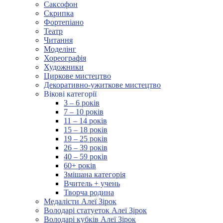
Саксофон
Скрипка
Фортепіано
Театр
Читання
Моделінг
Хореографія
Художники
Циркове мистецтво
Декоративно-ужиткове мистецтво
Вікові категорії
3 – 6 років
7 – 10 років
11 – 14 років
15 – 18 років
19 – 25 років
26 – 39 років
40 – 59 років
60+ років
Змішана категорія
Вчитель + учень
Творча родина
Медалісти Алеї Зірок
Володарі статуеток Алеї Зірок
Володарі кубків Алеї Зірок