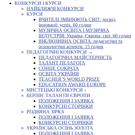
КОНКУРСИ І КУРСИ
НАЙБЛИЖЧІ КОНКУРСИ
КУРСИ
ВЧИТЕЛІ ЗМІНЮЮТЬ СВІТ: досвід,
інновації, успіх. 60 годин
МУЗИЧНА ОСВІТА І МУЗИЧНА
ІНДУСТРІЯ: Україна, Європа, світ. 60 годин
ІНКЛЮЗИВНА ОСВІТА: педагогічні та
психологічні аспекти. 15 годин
ПЕДАГОГІЧНІ КОНКУРСИ →
ПЕДАГОГІЧНА МАЙСТЕРНІСТЬ
ТАЛАНТ ПЕДАГОГА
СОНЦЕ СОКРАТА
ОСВІТА УКРАЇНИ
TEACHER’S WORLD PRIZE
EDUCATION AWARD EUROPE
МИСТЕЦЬКІ КОНКУРСИ ↓
БЕРЛІН: ТАЛАНТИ ЄВРОПИ
ПОЛОЖЕННЯ І ЗАЯВКА
КОНКУРСНІ СТОРІНКИ
РІЗДВЯНА ЗІРКА
ПОЛОЖЕННЯ І ЗАЯВКА
КОНКУРСНІ СТОРІНКИ
УКРАЇНСЬКА ОСІНЬ ЗОЛОТА
ПОЛОЖЕННЯ І ЗАЯВКА