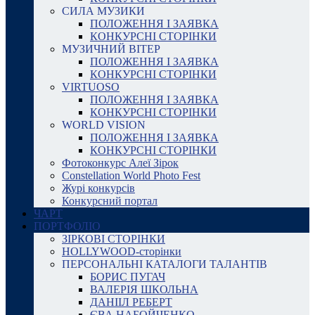
СИЛА МУЗИКИ
ПОЛОЖЕННЯ І ЗАЯВКА
КОНКУРСНІ СТОРІНКИ
МУЗИЧНИЙ ВІТЕР
ПОЛОЖЕННЯ І ЗАЯВКА
КОНКУРСНІ СТОРІНКИ
VIRTUOSO
ПОЛОЖЕННЯ І ЗАЯВКА
КОНКУРСНІ СТОРІНКИ
WORLD VISION
ПОЛОЖЕННЯ І ЗАЯВКА
КОНКУРСНІ СТОРІНКИ
Фотоконкурс Алеї Зірок
Constellation World Photo Fest
Журі конкурсів
Конкурсний портал
ЧАРТ
ПОРТФОЛІО
ЗІРКОВІ СТОРІНКИ
HOLLYWOOD-сторінки
ПЕРСОНАЛЬНІ КАТАЛОГИ ТАЛАНТІВ
БОРИС ПУГАЧ
ВАЛЕРІЯ ШКОЛЬНА
ДАНІІЛ РЕБЕРТ
ЄВА НАБОЙЧЕНКО