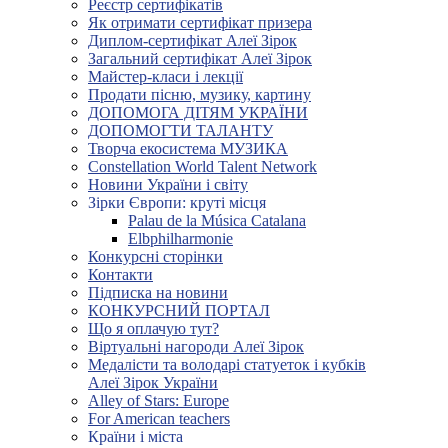
Реєстр сертифікатів
Як отримати сертифікат призера
Диплом-сертифікат Алеї Зірок
Загальний сертифікат Алеї Зірок
Майстер-класи і лекції
Продати пісню, музику, картину
ДОПОМОГА ДІТЯМ УКРАЇНИ
ДОПОМОГТИ ТАЛАНТУ
Творча екосистема МУЗИКА
Constellation World Talent Network
Новини України і світу
Зірки Європи: круті місця
Palau de la Música Catalana
Elbphilharmonie
Конкурсні сторінки
Контакти
Підписка на новини
КОНКУРСНИЙ ПОРТАЛ
Що я оплачую тут?
Віртуальні нагороди Алеї Зірок
Медалісти та володарі статуеток і кубків
Алеї Зірок України
Alley of Stars: Europe
For American teachers
Країни і міста