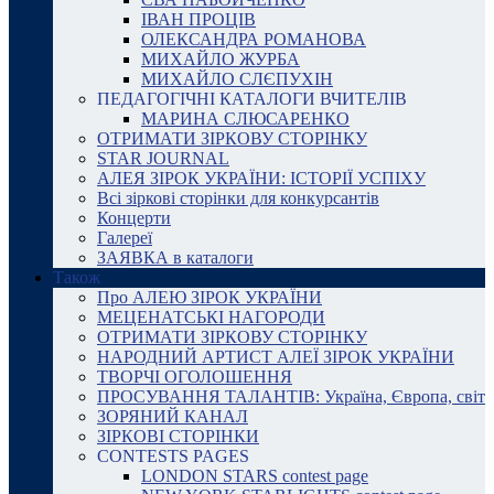
ІВАН ПРОЦІВ
ОЛЕКСАНДРА РОМАНОВА
МИХАЙЛО ЖУРБА
МИХАЙЛО СЛЄПУХІН
ПЕДАГОГІЧНІ КАТАЛОГИ ВЧИТЕЛІВ
МАРИНА СЛЮСАРЕНКО
ОТРИМАТИ ЗІРКОВУ СТОРІНКУ
STAR JOURNAL
АЛЕЯ ЗІРОК УКРАЇНИ: ІСТОРІЇ УСПІХУ
Всі зіркові сторінки для конкурсантів
Концерти
Галереї
ЗАЯВКА в каталоги
Також
Про АЛЕЮ ЗІРОК УКРАЇНИ
МЕЦЕНАТСЬКІ НАГОРОДИ
ОТРИМАТИ ЗІРКОВУ СТОРІНКУ
НАРОДНИЙ АРТИСТ АЛЕЇ ЗІРОК УКРАЇНИ
ТВОРЧІ ОГОЛОШЕННЯ
ПРОСУВАННЯ ТАЛАНТІВ: Україна, Європа, світ
ЗОРЯНИЙ КАНАЛ
ЗІРКОВІ СТОРІНКИ
CONTESTS PAGES
LONDON STARS contest page