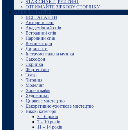
STAR CHART | РЕЙТИНГ
ОТРИМАЙТЕ ЗІРКОВУ СТОРІНКУ
АЛЕЯ ТАЛАНТІВ
ВСІ ТАЛАНТИ
Автори пісень
Академічний спів
Естрадний спів
Народний спів
Композитори
Диригенти
Інструментальна музика
Саксофон
Скрипка
Фортепіано
Театр
Читання
Моделінг
Хореографія
Художники
Циркове мистецтво
Декоративно-ужиткове мистецтво
Вікові категорії
3 – 6 років
7 – 10 років
11 – 14 років