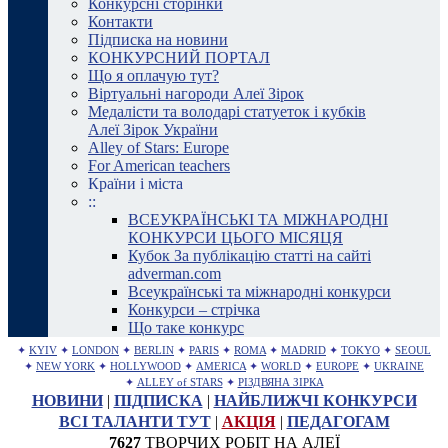
Конкурсні сторінки
Контакти
Підписка на новини
КОНКУРСНИЙ ПОРТАЛ
Що я оплачую тут?
Віртуальні нагороди Алеї Зірок
Медалісти та володарі статуеток і кубків
Алеї Зірок України
Alley of Stars: Europe
For American teachers
Країни і міста
::
ВСЕУКРАЇНСЬКІ ТА МІЖНАРОДНІ
КОНКУРСИ ЦЬОГО МІСЯЦЯ
Кубок За публікацію статті на сайті
adverman.com
Всеукраїнські та міжнародні конкурси
Конкурси – стрічка
Що таке конкурс
✦
KYIV
✦
LONDON
✦
BERLIN
✦
PARIS
✦
ROMA
✦
MADRID
✦
TOKYO
✦
SEOUL
✦
NEW YORK
✦
HOLLYWOOD
✦
AMERICA
✦
WORLD
✦
EUROPE
✦
UKRAINE
✦
ALLEY of STARS
✦
РІЗДВЯНА ЗІРКА
НОВИНИ
|
ПІДПИСКА
|
НАЙБЛИЖЧІ КОНКУРСИ
ВСІ ТАЛАНТИ ТУТ
|
АКЦІЯ
|
ПЕДАГОГАМ
7627
ТВОРЧИХ РОБІТ НА АЛЕЇ