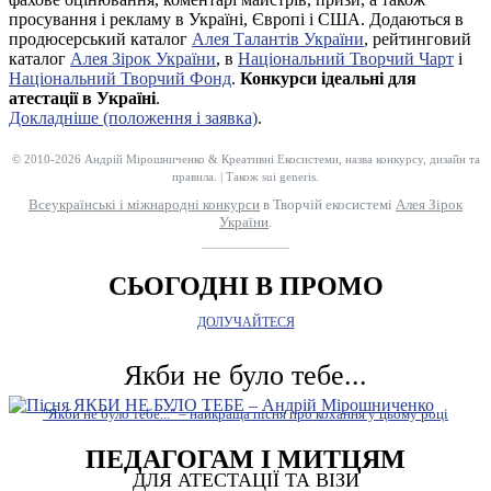
просування і рекламу в Україні, Європі і США. Додаються в
продюсерський каталог
Алея Талантів України
, рейтинговий
каталог
Алея Зірок України
, в
Національний Творчий Чарт
і
Національний Творчий Фонд
.
Конкурси ідеальні для
атестації в Україні
.
Докладніше (положення і заявка)
.
© 2010-2026 Андрій Мірошниченко & Креативні Екосистеми, назва конкурсу, дизайн та
правила. | Також sui generis.
Всеукраїнські і міжнародні конкурси
в Творчій екосистемі
Алея Зірок
України
.
__________
СЬОГОДНІ В ПРОМО
ДОЛУЧАЙТЕСЯ
Якби не було тебе...
"Якби не було тебе..." – найкраща пісня про кохання у цьому році
ПЕДАГОГАМ І МИТЦЯМ
ДЛЯ АТЕСТАЦІЇ ТА ВІЗИ