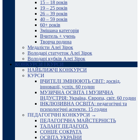
15 – 18 років
19 – 25 років
26 – 39 років
40 – 59 років
60+ років
Змішана категорія
Вчитель + учень
Творча родина
Медалісти Алеї Зірок
Володарі статуеток Алеї Зірок
Володарі кубків Алеї Зірок
КОНКУРСИ І КУРСИ
НАЙБЛИЖЧІ КОНКУРСИ
КУРСИ
ВЧИТЕЛІ ЗМІНЮЮТЬ СВІТ: досвід,
інновації, успіх. 60 годин
МУЗИЧНА ОСВІТА І МУЗИЧНА
ІНДУСТРІЯ: Україна, Європа, світ. 60 годин
ІНКЛЮЗИВНА ОСВІТА: педагогічні та
психологічні аспекти. 15 годин
ПЕДАГОГІЧНІ КОНКУРСИ →
ПЕДАГОГІЧНА МАЙСТЕРНІСТЬ
ТАЛАНТ ПЕДАГОГА
СОНЦЕ СОКРАТА
ОСВІТА УКРАЇНИ