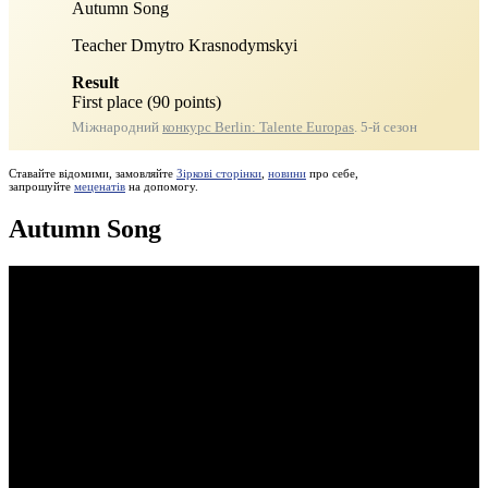
Autumn Song
Teacher Dmytro Krasnodymskyi
Result
First place (90 points)
Міжнародний
конкурс Berlin: Talente Europas
. 5-й сезон
Ставайте відомими, замовляйте
Зіркові сторінки
,
новини
про себе,
запрошуйте
меценатів
на допомогу.
Autumn Song