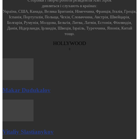
Cторінки і творчі роботи резидентів Алеї Зірок
дивляться і слухають в країнах:
Україна, США, Канада, Велика Британія, Німеччина, Франція, Італія, Греція,
Іспанія, Португалія, Польща, Чехія, Словаччина, Австрія, Швейцарія,
Болгарія, Румунія, Молдова, Бельгія, Литва, Латвія, Естонія, Фінляндія,
Данія, Нідерланди, Ірландія, Швеція, Ізраїль, Туреччина, Японія, Китай
тощо.
HOLLYWOOD
Makar Dudukalov
Vitaliy Slastianykov