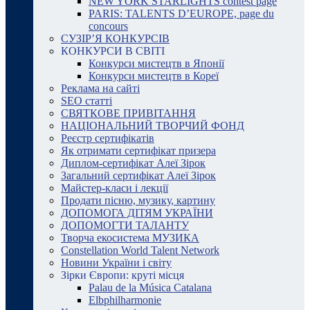
NEW YORK STARLIGHTS contest page
PARIS: TALENTS D’EUROPE, page du
concours
СУЗІР’Я КОНКУРСІВ
КОНКУРСИ В СВІТІ
Конкурси мистецтв в Японії
Конкурси мистецтв в Кореї
Реклама на сайті
SEO статті
СВЯТКОВЕ ПРИВІТАННЯ
НАЦІОНАЛЬНИЙ ТВОРЧИЙ ФОНД
Реєстр сертифікатів
Як отримати сертифікат призера
Диплом-сертифікат Алеї Зірок
Загальний сертифікат Алеї Зірок
Майстер-класи і лекції
Продати пісню, музику, картину
ДОПОМОГА ДІТЯМ УКРАЇНИ
ДОПОМОГТИ ТАЛАНТУ
Творча екосистема МУЗИКА
Constellation World Talent Network
Новини України і світу
Зірки Європи: круті місця
Palau de la Música Catalana
Elbphilharmonie