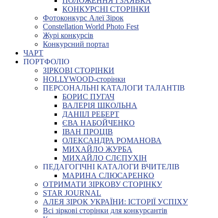
ПОЛОЖЕННЯ І ЗАЯВКА
КОНКУРСНІ СТОРІНКИ
Фотоконкурс Алеї Зірок
Constellation World Photo Fest
Журі конкурсів
Конкурсний портал
ЧАРТ
ПОРТФОЛІО
ЗІРКОВІ СТОРІНКИ
HOLLYWOOD-сторінки
ПЕРСОНАЛЬНІ КАТАЛОГИ ТАЛАНТІВ
БОРИС ПУГАЧ
ВАЛЕРІЯ ШКОЛЬНА
ДАНІІЛ РЕБЕРТ
ЄВА НАБОЙЧЕНКО
ІВАН ПРОЦІВ
ОЛЕКСАНДРА РОМАНОВА
МИХАЙЛО ЖУРБА
МИХАЙЛО СЛЄПУХІН
ПЕДАГОГІЧНІ КАТАЛОГИ ВЧИТЕЛІВ
МАРИНА СЛЮСАРЕНКО
ОТРИМАТИ ЗІРКОВУ СТОРІНКУ
STAR JOURNAL
АЛЕЯ ЗІРОК УКРАЇНИ: ІСТОРІЇ УСПІХУ
Всі зіркові сторінки для конкурсантів