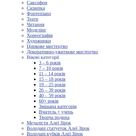
Саксофон
Скрипка
Фортепіано
Театр
Читання
Моделінг
Хореографія
Художники
Циркове мистецтво
Декоративно-ужиткове мистецтво
Вікові категорії
3 – 6 років
7 – 10 років
11 – 14 років
15 – 18 років
19 – 25 років
26 – 39 років
40 – 59 років
60+ років
Змішана категорія
Вчитель + учень
Творча родина
Медалісти Алеї Зірок
Володарі статуеток Алеї Зірок
Володарі кубків Алеї Зірок