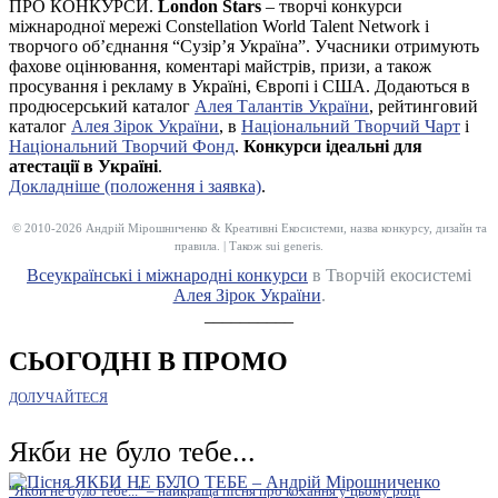
ПРО КОНКУРСИ.
London Stars
– творчі конкурси
міжнародної мережі Constellation World Talent Network і
творчого об’єднання “Сузір’я Україна”. Учасники отримують
фахове оцінювання, коментарі майстрів, призи, а також
просування і рекламу в Україні, Європі і США. Додаються в
продюсерський каталог
Алея Талантів України
, рейтинговий
каталог
Алея Зірок України
, в
Національний Творчий Чарт
і
Національний Творчий Фонд
.
Конкурси ідеальні для
атестації в Україні
.
Докладніше (положення і заявка)
.
© 2010-2026 Андрій Мірошниченко & Креативні Екосистеми, назва конкурсу, дизайн та
правила. | Також sui generis.
Всеукраїнські і міжнародні конкурси
в Творчій екосистемі
Алея Зірок України
.
__________
СЬОГОДНІ В ПРОМО
ДОЛУЧАЙТЕСЯ
Якби не було тебе...
"Якби не було тебе..." – найкраща пісня про кохання у цьому році