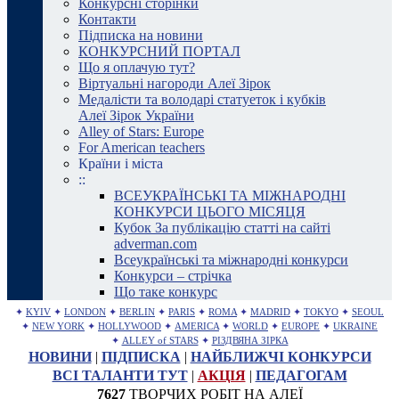
Конкурсні сторінки
Контакти
Підписка на новини
КОНКУРСНИЙ ПОРТАЛ
Що я оплачую тут?
Віртуальні нагороди Алеї Зірок
Медалісти та володарі статуеток і кубків
Алеї Зірок України
Alley of Stars: Europe
For American teachers
Країни і міста
::
ВСЕУКРАЇНСЬКІ ТА МІЖНАРОДНІ
КОНКУРСИ ЦЬОГО МІСЯЦЯ
Кубок За публікацію статті на сайті
adverman.com
Всеукраїнські та міжнародні конкурси
Конкурси – стрічка
Що таке конкурс
✦
KYIV
✦
LONDON
✦
BERLIN
✦
PARIS
✦
ROMA
✦
MADRID
✦
TOKYO
✦
SEOUL
✦
NEW YORK
✦
HOLLYWOOD
✦
AMERICA
✦
WORLD
✦
EUROPE
✦
UKRAINE
✦
ALLEY of STARS
✦
РІЗДВЯНА ЗІРКА
НОВИНИ
|
ПІДПИСКА
|
НАЙБЛИЖЧІ КОНКУРСИ
ВСІ ТАЛАНТИ ТУТ
|
АКЦІЯ
|
ПЕДАГОГАМ
7627
ТВОРЧИХ РОБІТ НА АЛЕЇ