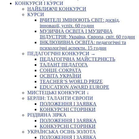
КОНКУРСИ І КУРСИ
НАЙБЛИЖЧІ КОНКУРСИ
КУРСИ
ВЧИТЕЛІ ЗМІНЮЮТЬ СВІТ: досвід,
інновації, успіх. 60 годин
МУЗИЧНА ОСВІТА І МУЗИЧНА
ІНДУСТРІЯ: Україна, Європа, світ. 60 годин
ІНКЛЮЗИВНА ОСВІТА: педагогічні та
психологічні аспекти. 15 годин
ПЕДАГОГІЧНІ КОНКУРСИ →
ПЕДАГОГІЧНА МАЙСТЕРНІСТЬ
ТАЛАНТ ПЕДАГОГА
СОНЦЕ СОКРАТА
ОСВІТА УКРАЇНИ
TEACHER’S WORLD PRIZE
EDUCATION AWARD EUROPE
МИСТЕЦЬКІ КОНКУРСИ ↓
БЕРЛІН: ТАЛАНТИ ЄВРОПИ
ПОЛОЖЕННЯ І ЗАЯВКА
КОНКУРСНІ СТОРІНКИ
РІЗДВЯНА ЗІРКА
ПОЛОЖЕННЯ І ЗАЯВКА
КОНКУРСНІ СТОРІНКИ
УКРАЇНСЬКА ОСІНЬ ЗОЛОТА
ПОЛОЖЕННЯ І ЗАЯВКА