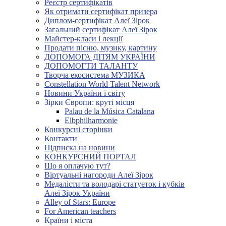
Реєстр сертифікатів
Як отримати сертифікат призера
Диплом-сертифікат Алеї Зірок
Загальний сертифікат Алеї Зірок
Майстер-класи і лекції
Продати пісню, музику, картину
ДОПОМОГА ДІТЯМ УКРАЇНИ
ДОПОМОГТИ ТАЛАНТУ
Творча екосистема МУЗИКА
Constellation World Talent Network
Новини України і світу
Зірки Європи: круті місця
Palau de la Música Catalana
Elbphilharmonie
Конкурсні сторінки
Контакти
Підписка на новини
КОНКУРСНИЙ ПОРТАЛ
Що я оплачую тут?
Віртуальні нагороди Алеї Зірок
Медалісти та володарі статуеток і кубків
Алеї Зірок України
Alley of Stars: Europe
For American teachers
Країни і міста