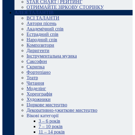
STAR CHART | РЕЙТИНГ
ОТРИМАЙТЕ ЗІРКОВУ СТОРІНКУ
АЛЕЯ ТАЛАНТІВ
ВСІ ТАЛАНТИ
Автори пісень
Академічний спів
Естрадний спів
Народний спів
Композитори
Диригенти
Інструментальна музика
Саксофон
Скрипка
Фортепіано
Театр
Читання
Моделінг
Хореографія
Художники
Циркове мистецтво
Декоративно-ужиткове мистецтво
Вікові категорії
3 – 6 років
7 – 10 років
11 – 14 років