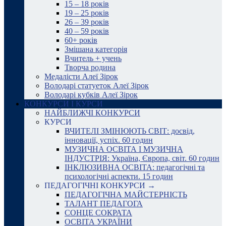
15 – 18 років
19 – 25 років
26 – 39 років
40 – 59 років
60+ років
Змішана категорія
Вчитель + учень
Творча родина
Медалісти Алеї Зірок
Володарі статуеток Алеї Зірок
Володарі кубків Алеї Зірок
КОНКУРСИ І КУРСИ
НАЙБЛИЖЧІ КОНКУРСИ
КУРСИ
ВЧИТЕЛІ ЗМІНЮЮТЬ СВІТ: досвід,
інновації, успіх. 60 годин
МУЗИЧНА ОСВІТА І МУЗИЧНА
ІНДУСТРІЯ: Україна, Європа, світ. 60 годин
ІНКЛЮЗИВНА ОСВІТА: педагогічні та
психологічні аспекти. 15 годин
ПЕДАГОГІЧНІ КОНКУРСИ →
ПЕДАГОГІЧНА МАЙСТЕРНІСТЬ
ТАЛАНТ ПЕДАГОГА
СОНЦЕ СОКРАТА
ОСВІТА УКРАЇНИ