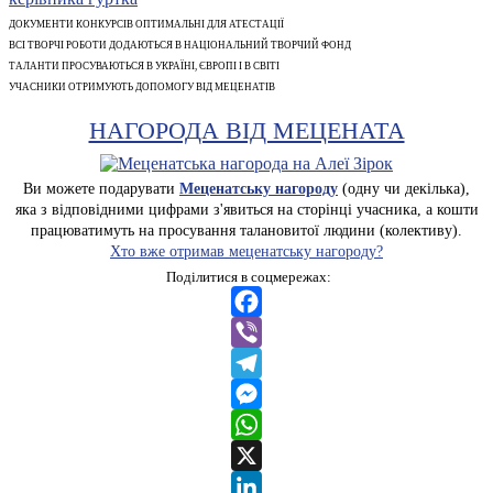
ДОКУМЕНТИ КОНКУРСІВ ОПТИМАЛЬНІ ДЛЯ АТЕСТАЦІЇ
ВСІ ТВОРЧІ РОБОТИ ДОДАЮТЬСЯ В НАЦІОНАЛЬНИЙ ТВОРЧИЙ ФОНД
ТАЛАНТИ ПРОСУВАЮТЬСЯ В УКРАЇНІ, ЄВРОПІ І В СВІТІ
УЧАСНИКИ ОТРИМУЮТЬ ДОПОМОГУ ВІД МЕЦЕНАТІВ
НАГОРОДА ВІД МЕЦЕНАТА
Ви можете подарувати
Меценатську нагороду
(одну чи декілька),
яка з відповідними цифрами з'явиться на сторінці учасника, а кошти
працюватимуть на просування талановитої людини (колективу).
Хто вже отримав меценатську нагороду?
Поділитися в соцмережах:
Facebook
Viber
Telegram
Messenger
WhatsApp
X