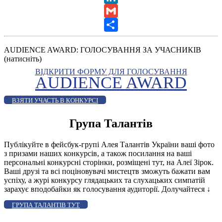
LinkedIn
Gmail
Share
AUDIENCE AWARD: ГОЛОСУВАННЯ ЗА УЧАСНИКІВ
(натисніть)
ВІДКРИТИ ФОРМУ ДЛЯ ГОЛОСУВАННЯ
AUDIENCE AWARD
ВЗЯТИ УЧАСТЬ В КОНКУРСІ
Група Талантів
Публікуйте в фейсбук-групі Алея Талантів України ваші фото
з призами наших конкурсів, а також посилання на ваші
персональні конкурсні сторінки, розміщені тут, на Алеї Зірок.
Ваші друзі та всі поціновувачі мистецтв зможуть бажати вам
успіху, а журі конкурсу глядацьких та слухацьких симпатій
зарахує вподобайки як голосування аудиторії. Долучайтеся
↓
ГРУПА ТАЛАНТІВ ТУТ