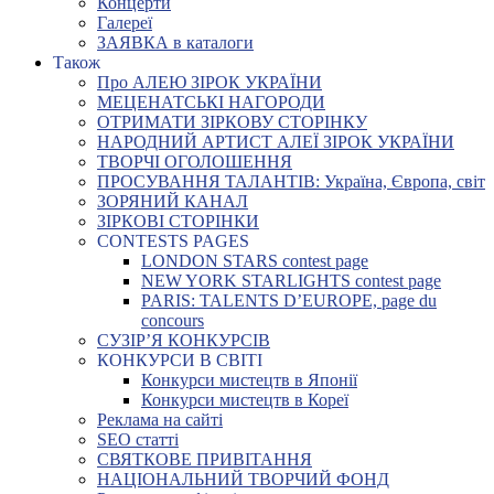
Концерти
Галереї
ЗАЯВКА в каталоги
Також
Про АЛЕЮ ЗІРОК УКРАЇНИ
МЕЦЕНАТСЬКІ НАГОРОДИ
ОТРИМАТИ ЗІРКОВУ СТОРІНКУ
НАРОДНИЙ АРТИСТ АЛЕЇ ЗІРОК УКРАЇНИ
ТВОРЧІ ОГОЛОШЕННЯ
ПРОСУВАННЯ ТАЛАНТІВ: Україна, Європа, світ
ЗОРЯНИЙ КАНАЛ
ЗІРКОВІ СТОРІНКИ
CONTESTS PAGES
LONDON STARS contest page
NEW YORK STARLIGHTS contest page
PARIS: TALENTS D’EUROPE, page du
concours
СУЗІР’Я КОНКУРСІВ
КОНКУРСИ В СВІТІ
Конкурси мистецтв в Японії
Конкурси мистецтв в Кореї
Реклама на сайті
SEO статті
СВЯТКОВЕ ПРИВІТАННЯ
НАЦІОНАЛЬНИЙ ТВОРЧИЙ ФОНД