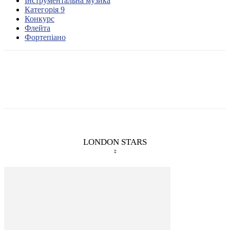
Інструментальна музика
Категорія 9
Конкурс
Флейта
Фортепіано
LONDON STARS