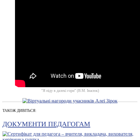
“Я піду в далекі гори” (В.М. Івасюк)
ТАКОЖ ДИВІТЬСЯ:
ДОКУМЕНТИ ПЕДАГОГАМ