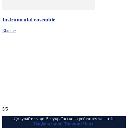
Іnstrumental ensemble
Більше
5/5
Долучайтеся до Всеукраїнського рейтингу талантів
Національний Творчий Чарт
: