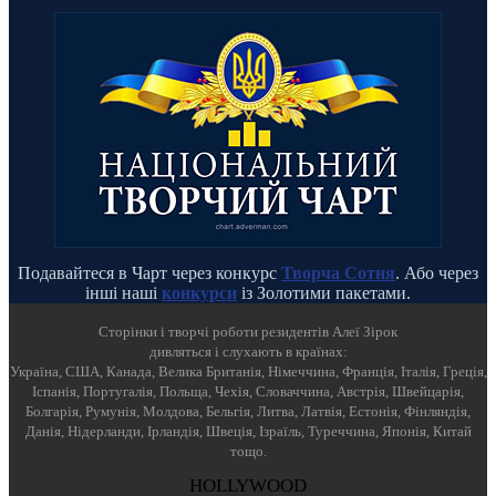
Подавайтеся в Чарт через конкурс
Творча Сотня
. Або через
інші наші
конкурси
із Золотими пакетами.
Cторінки і творчі роботи резидентів Алеї Зірок
дивляться і слухають в країнах:
Україна, США, Канада, Велика Британія, Німеччина, Франція, Італія, Греція,
Іспанія, Португалія, Польща, Чехія, Словаччина, Австрія, Швейцарія,
Болгарія, Румунія, Молдова, Бельгія, Литва, Латвія, Естонія, Фінляндія,
Данія, Нідерланди, Ірландія, Швеція, Ізраїль, Туреччина, Японія, Китай
тощо.
HOLLYWOOD