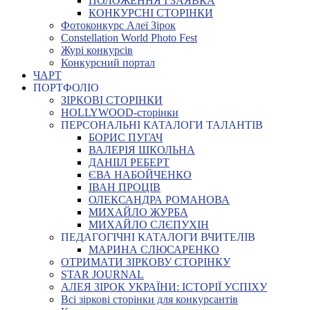
ПОЛОЖЕННЯ І ЗАЯВКА
КОНКУРСНІ СТОРІНКИ
Фотоконкурс Алеї Зірок
Constellation World Photo Fest
Журі конкурсів
Конкурсний портал
ЧАРТ
ПОРТФОЛІО
ЗІРКОВІ СТОРІНКИ
HOLLYWOOD-сторінки
ПЕРСОНАЛЬНІ КАТАЛОГИ ТАЛАНТІВ
БОРИС ПУГАЧ
ВАЛЕРІЯ ШКОЛЬНА
ДАНІІЛ РЕБЕРТ
ЄВА НАБОЙЧЕНКО
ІВАН ПРОЦІВ
ОЛЕКСАНДРА РОМАНОВА
МИХАЙЛО ЖУРБА
МИХАЙЛО СЛЄПУХІН
ПЕДАГОГІЧНІ КАТАЛОГИ ВЧИТЕЛІВ
МАРИНА СЛЮСАРЕНКО
ОТРИМАТИ ЗІРКОВУ СТОРІНКУ
STAR JOURNAL
АЛЕЯ ЗІРОК УКРАЇНИ: ІСТОРІЇ УСПІХУ
Всі зіркові сторінки для конкурсантів