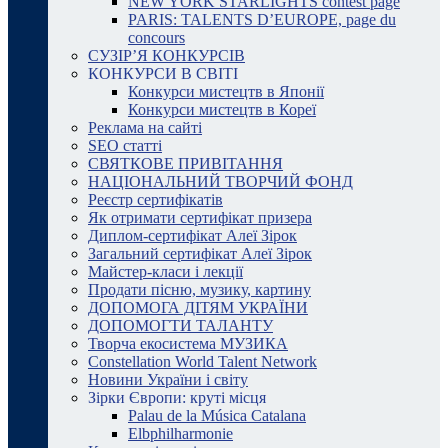
NEW YORK STARLIGHTS contest page
PARIS: TALENTS D’EUROPE, page du
concours
СУЗІР’Я КОНКУРСІВ
КОНКУРСИ В СВІТІ
Конкурси мистецтв в Японії
Конкурси мистецтв в Кореї
Реклама на сайті
SEO статті
СВЯТКОВЕ ПРИВІТАННЯ
НАЦІОНАЛЬНИЙ ТВОРЧИЙ ФОНД
Реєстр сертифікатів
Як отримати сертифікат призера
Диплом-сертифікат Алеї Зірок
Загальний сертифікат Алеї Зірок
Майстер-класи і лекції
Продати пісню, музику, картину
ДОПОМОГА ДІТЯМ УКРАЇНИ
ДОПОМОГТИ ТАЛАНТУ
Творча екосистема МУЗИКА
Constellation World Talent Network
Новини України і світу
Зірки Європи: круті місця
Palau de la Música Catalana
Elbphilharmonie