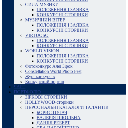
СИЛА МУЗИКИ
ПОЛОЖЕННЯ І ЗАЯВКА
КОНКУРСНІ СТОРІНКИ
МУЗИЧНИЙ ВІТЕР
ПОЛОЖЕННЯ І ЗАЯВКА
КОНКУРСНІ СТОРІНКИ
VIRTUOSO
ПОЛОЖЕННЯ І ЗАЯВКА
КОНКУРСНІ СТОРІНКИ
WORLD VISION
ПОЛОЖЕННЯ І ЗАЯВКА
КОНКУРСНІ СТОРІНКИ
Фотоконкурс Алеї Зірок
Constellation World Photo Fest
Журі конкурсів
Конкурсний портал
ЧАРТ
ПОРТФОЛІО
ЗІРКОВІ СТОРІНКИ
HOLLYWOOD-сторінки
ПЕРСОНАЛЬНІ КАТАЛОГИ ТАЛАНТІВ
БОРИС ПУГАЧ
ВАЛЕРІЯ ШКОЛЬНА
ДАНІІЛ РЕБЕРТ
ЄВА НАБОЙЧЕНКО