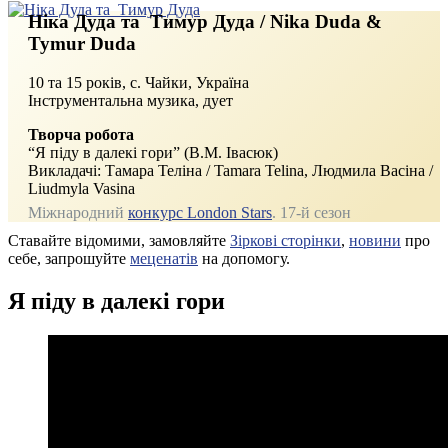
Ніка Дуда та Тимур Дуда / Nika Duda &
Tymur Duda
10 та 15 років, с. Чайки, Україна
Інструментальна музика, дует
Творча робота
“Я піду в далекі гори” (В.М. Івасюк)
Викладачі: Тамара Теліна / Tamara Telina, Людмила Васіна /
Liudmyla Vasina
Міжнародний
конкурс London Stars
. 17‑й сезон
Ставайте відомими, замовляйте
Зіркові сторінки
,
новини
про
себе, запрошуйте
меценатів
на допомогу.
Я піду в далекі гори