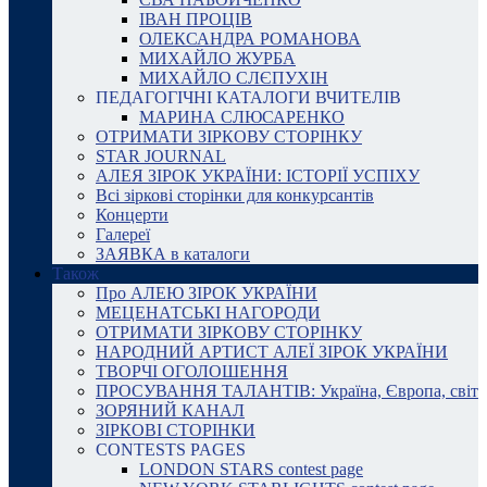
ІВАН ПРОЦІВ
ОЛЕКСАНДРА РОМАНОВА
МИХАЙЛО ЖУРБА
МИХАЙЛО СЛЄПУХІН
ПЕДАГОГІЧНІ КАТАЛОГИ ВЧИТЕЛІВ
МАРИНА СЛЮСАРЕНКО
ОТРИМАТИ ЗІРКОВУ СТОРІНКУ
STAR JOURNAL
АЛЕЯ ЗІРОК УКРАЇНИ: ІСТОРІЇ УСПІХУ
Всі зіркові сторінки для конкурсантів
Концерти
Галереї
ЗАЯВКА в каталоги
Також
Про АЛЕЮ ЗІРОК УКРАЇНИ
МЕЦЕНАТСЬКІ НАГОРОДИ
ОТРИМАТИ ЗІРКОВУ СТОРІНКУ
НАРОДНИЙ АРТИСТ АЛЕЇ ЗІРОК УКРАЇНИ
ТВОРЧІ ОГОЛОШЕННЯ
ПРОСУВАННЯ ТАЛАНТІВ: Україна, Європа, світ
ЗОРЯНИЙ КАНАЛ
ЗІРКОВІ СТОРІНКИ
CONTESTS PAGES
LONDON STARS contest page