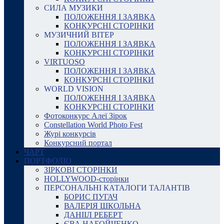
СИЛА МУЗИКИ
ПОЛОЖЕННЯ І ЗАЯВКА
КОНКУРСНІ СТОРІНКИ
МУЗИЧНИЙ ВІТЕР
ПОЛОЖЕННЯ І ЗАЯВКА
КОНКУРСНІ СТОРІНКИ
VIRTUOSO
ПОЛОЖЕННЯ І ЗАЯВКА
КОНКУРСНІ СТОРІНКИ
WORLD VISION
ПОЛОЖЕННЯ І ЗАЯВКА
КОНКУРСНІ СТОРІНКИ
Фотоконкурс Алеї Зірок
Constellation World Photo Fest
Журі конкурсів
Конкурсний портал
ЧАРТ
ПОРТФОЛІО
ЗІРКОВІ СТОРІНКИ
HOLLYWOOD-сторінки
ПЕРСОНАЛЬНІ КАТАЛОГИ ТАЛАНТІВ
БОРИС ПУГАЧ
ВАЛЕРІЯ ШКОЛЬНА
ДАНІІЛ РЕБЕРТ
ЄВА НАБОЙЧЕНКО