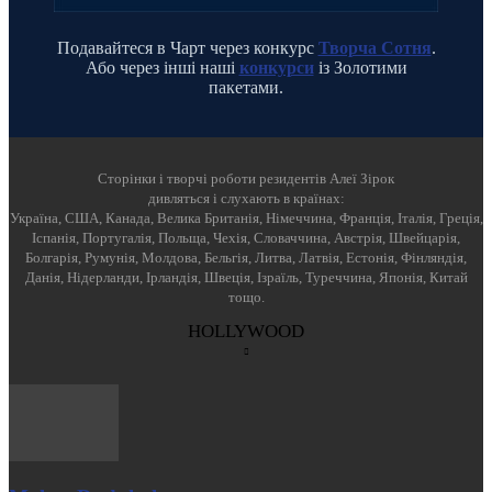
Подавайтеся в Чарт через конкурс
Творча Сотня
.
Або через інші наші
конкурси
із Золотими
пакетами.
Cторінки і творчі роботи резидентів Алеї Зірок
дивляться і слухають в країнах:
Україна, США, Канада, Велика Британія, Німеччина, Франція, Італія, Греція,
Іспанія, Португалія, Польща, Чехія, Словаччина, Австрія, Швейцарія,
Болгарія, Румунія, Молдова, Бельгія, Литва, Латвія, Естонія, Фінляндія,
Данія, Нідерланди, Ірландія, Швеція, Ізраїль, Туреччина, Японія, Китай
тощо.
HOLLYWOOD