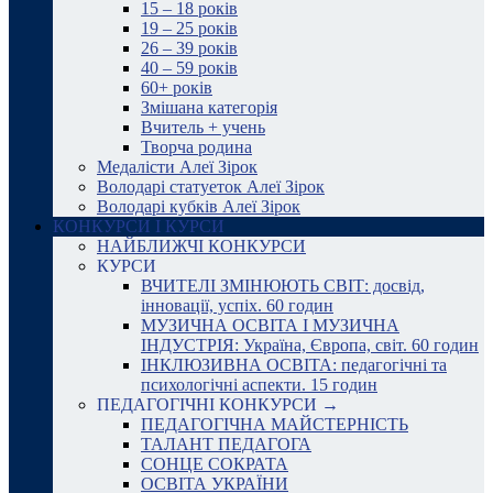
15 – 18 років
19 – 25 років
26 – 39 років
40 – 59 років
60+ років
Змішана категорія
Вчитель + учень
Творча родина
Медалісти Алеї Зірок
Володарі статуеток Алеї Зірок
Володарі кубків Алеї Зірок
КОНКУРСИ І КУРСИ
НАЙБЛИЖЧІ КОНКУРСИ
КУРСИ
ВЧИТЕЛІ ЗМІНЮЮТЬ СВІТ: досвід,
інновації, успіх. 60 годин
МУЗИЧНА ОСВІТА І МУЗИЧНА
ІНДУСТРІЯ: Україна, Європа, світ. 60 годин
ІНКЛЮЗИВНА ОСВІТА: педагогічні та
психологічні аспекти. 15 годин
ПЕДАГОГІЧНІ КОНКУРСИ →
ПЕДАГОГІЧНА МАЙСТЕРНІСТЬ
ТАЛАНТ ПЕДАГОГА
СОНЦЕ СОКРАТА
ОСВІТА УКРАЇНИ