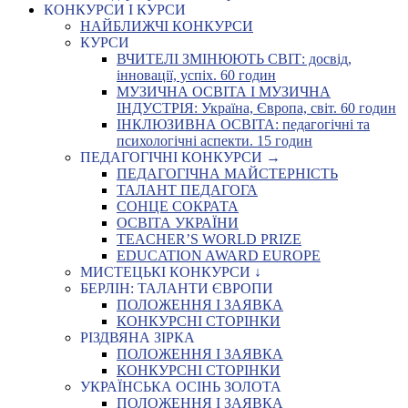
КОНКУРСИ І КУРСИ
НАЙБЛИЖЧІ КОНКУРСИ
КУРСИ
ВЧИТЕЛІ ЗМІНЮЮТЬ СВІТ: досвід,
інновації, успіх. 60 годин
МУЗИЧНА ОСВІТА І МУЗИЧНА
ІНДУСТРІЯ: Україна, Європа, світ. 60 годин
ІНКЛЮЗИВНА ОСВІТА: педагогічні та
психологічні аспекти. 15 годин
ПЕДАГОГІЧНІ КОНКУРСИ →
ПЕДАГОГІЧНА МАЙСТЕРНІСТЬ
ТАЛАНТ ПЕДАГОГА
СОНЦЕ СОКРАТА
ОСВІТА УКРАЇНИ
TEACHER’S WORLD PRIZE
EDUCATION AWARD EUROPE
МИСТЕЦЬКІ КОНКУРСИ ↓
БЕРЛІН: ТАЛАНТИ ЄВРОПИ
ПОЛОЖЕННЯ І ЗАЯВКА
КОНКУРСНІ СТОРІНКИ
РІЗДВЯНА ЗІРКА
ПОЛОЖЕННЯ І ЗАЯВКА
КОНКУРСНІ СТОРІНКИ
УКРАЇНСЬКА ОСІНЬ ЗОЛОТА
ПОЛОЖЕННЯ І ЗАЯВКА