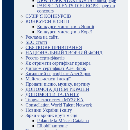
NEW YORK STARLIGHTS contest page
PARIS: TALENTS D’EUROPE, page du
concours
СУЗІР’Я КОНКУРСІВ
КОНКУРСИ В СВІТІ
Конкурси мистецтв в Японії
Конкурси мистецтв в Кореї
Реклама на сайті
SEO статті
СВЯТКОВЕ ПРИВІТАННЯ
НАЦІОНАЛЬНИЙ ТВОРЧИЙ ФОНД
Реєстр сертифікатів
Як отримати сертифікат призера
Диплом-сертифікат Алеї Зірок
Загальний сертифікат Алеї Зірок
Майстер-класи і лекції
Продати пісню, музику, картину
ДОПОМОГА ДІТЯМ УКРАЇНИ
ДОПОМОГТИ ТАЛАНТУ
Творча екосистема МУЗИКА
Constellation World Talent Network
Новини України і світу
Зірки Європи: круті місця
Palau de la Música Catalana
Elbphilharmonie