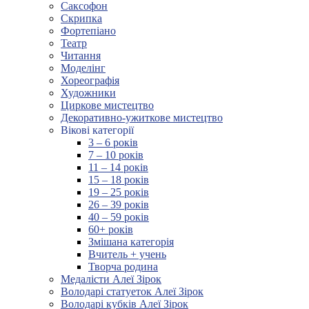
Саксофон
Скрипка
Фортепіано
Театр
Читання
Моделінг
Хореографія
Художники
Циркове мистецтво
Декоративно-ужиткове мистецтво
Вікові категорії
3 – 6 років
7 – 10 років
11 – 14 років
15 – 18 років
19 – 25 років
26 – 39 років
40 – 59 років
60+ років
Змішана категорія
Вчитель + учень
Творча родина
Медалісти Алеї Зірок
Володарі статуеток Алеї Зірок
Володарі кубків Алеї Зірок