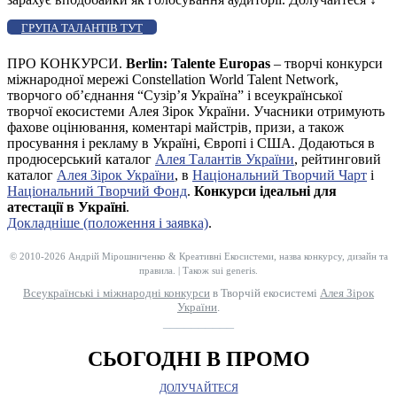
ГРУПА ТАЛАНТІВ ТУТ
ПРО КОНКУРСИ.
Berlin: Talente Europas
– творчі конкурси
міжнародної мережі Constellation World Talent Network,
творчого об’єднання “Сузір’я Україна” і всеукраїнської
творчої екосистеми Алея Зірок України. Учасники отримують
фахове оцінювання, коментарі майстрів, призи, а також
просування і рекламу в Україні, Європі і США. Додаються в
продюсерський каталог
Алея Талантів України
, рейтинговий
каталог
Алея Зірок України
, в
Національний Творчий Чарт
і
Національний Творчий Фонд
.
Конкурси ідеальні для
атестації в Україні
.
Докладніше (положення і заявка)
.
© 2010-2026 Андрій Мірошниченко & Креативні Екосистеми, назва конкурсу, дизайн та
правила. | Також sui generis.
Всеукраїнські і міжнародні конкурси
в Творчій екосистемі
Алея Зірок
України
.
__________
СЬОГОДНІ В ПРОМО
ДОЛУЧАЙТЕСЯ