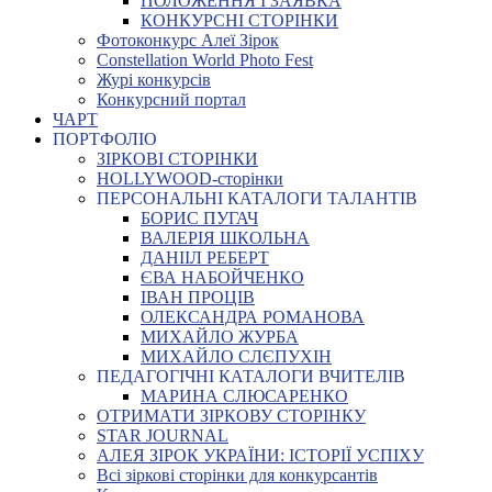
ПОЛОЖЕННЯ І ЗАЯВКА
КОНКУРСНІ СТОРІНКИ
Фотоконкурс Алеї Зірок
Constellation World Photo Fest
Журі конкурсів
Конкурсний портал
ЧАРТ
ПОРТФОЛІО
ЗІРКОВІ СТОРІНКИ
HOLLYWOOD-сторінки
ПЕРСОНАЛЬНІ КАТАЛОГИ ТАЛАНТІВ
БОРИС ПУГАЧ
ВАЛЕРІЯ ШКОЛЬНА
ДАНІІЛ РЕБЕРТ
ЄВА НАБОЙЧЕНКО
ІВАН ПРОЦІВ
ОЛЕКСАНДРА РОМАНОВА
МИХАЙЛО ЖУРБА
МИХАЙЛО СЛЄПУХІН
ПЕДАГОГІЧНІ КАТАЛОГИ ВЧИТЕЛІВ
МАРИНА СЛЮСАРЕНКО
ОТРИМАТИ ЗІРКОВУ СТОРІНКУ
STAR JOURNAL
АЛЕЯ ЗІРОК УКРАЇНИ: ІСТОРІЇ УСПІХУ
Всі зіркові сторінки для конкурсантів