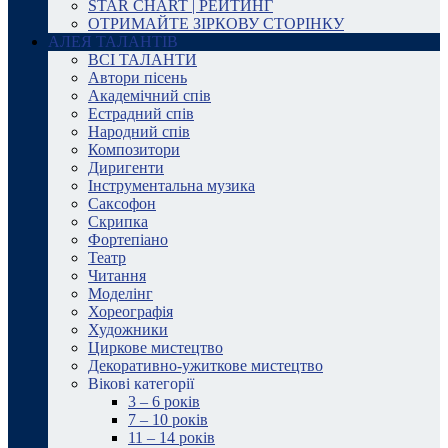
STAR CHART | РЕЙТИНГ
ОТРИМАЙТЕ ЗІРКОВУ СТОРІНКУ
АЛЕЯ ТАЛАНТІВ
ВСІ ТАЛАНТИ
Автори пісень
Академічний спів
Естрадний спів
Народний спів
Композитори
Диригенти
Інструментальна музика
Саксофон
Скрипка
Фортепіано
Театр
Читання
Моделінг
Хореографія
Художники
Циркове мистецтво
Декоративно-ужиткове мистецтво
Вікові категорії
3 – 6 років
7 – 10 років
11 – 14 років