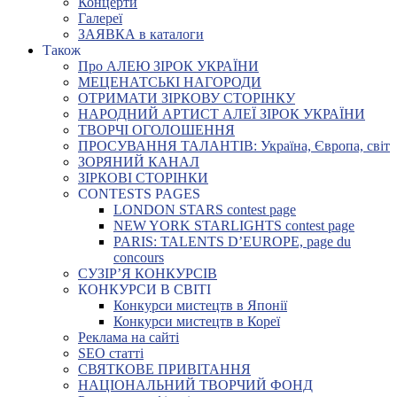
Концерти
Галереї
ЗАЯВКА в каталоги
Також
Про АЛЕЮ ЗІРОК УКРАЇНИ
МЕЦЕНАТСЬКІ НАГОРОДИ
ОТРИМАТИ ЗІРКОВУ СТОРІНКУ
НАРОДНИЙ АРТИСТ АЛЕЇ ЗІРОК УКРАЇНИ
ТВОРЧІ ОГОЛОШЕННЯ
ПРОСУВАННЯ ТАЛАНТІВ: Україна, Європа, світ
ЗОРЯНИЙ КАНАЛ
ЗІРКОВІ СТОРІНКИ
CONTESTS PAGES
LONDON STARS contest page
NEW YORK STARLIGHTS contest page
PARIS: TALENTS D’EUROPE, page du
concours
СУЗІР’Я КОНКУРСІВ
КОНКУРСИ В СВІТІ
Конкурси мистецтв в Японії
Конкурси мистецтв в Кореї
Реклама на сайті
SEO статті
СВЯТКОВЕ ПРИВІТАННЯ
НАЦІОНАЛЬНИЙ ТВОРЧИЙ ФОНД