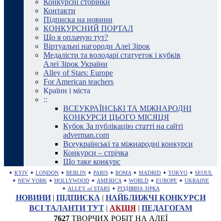
Конкурсні сторінки
Контакти
Підписка на новини
КОНКУРСНИЙ ПОРТАЛ
Що я оплачую тут?
Віртуальні нагороди Алеї Зірок
Медалісти та володарі статуеток і кубків
Алеї Зірок України
Alley of Stars: Europe
For American teachers
Країни і міста
::
ВСЕУКРАЇНСЬКІ ТА МІЖНАРОДНІ
КОНКУРСИ ЦЬОГО МІСЯЦЯ
Кубок За публікацію статті на сайті
adverman.com
Всеукраїнські та міжнародні конкурси
Конкурси – стрічка
Що таке конкурс
✦
KYIV
✦
LONDON
✦
BERLIN
✦
PARIS
✦
ROMA
✦
MADRID
✦
TOKYO
✦
SEOUL
✦
NEW YORK
✦
HOLLYWOOD
✦
AMERICA
✦
WORLD
✦
EUROPE
✦
UKRAINE
✦
ALLEY of STARS
✦
РІЗДВЯНА ЗІРКА
НОВИНИ
|
ПІДПИСКА
|
НАЙБЛИЖЧІ КОНКУРСИ
ВСІ ТАЛАНТИ ТУТ
|
АКЦІЯ
|
ПЕДАГОГАМ
7627
ТВОРЧИХ РОБІТ НА АЛЕЇ