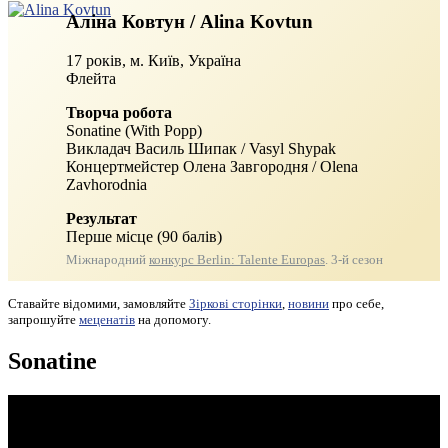
Аліна Ковтун / Alina Kovtun
17 років, м. Київ, Україна
Флейта
Творча робота
Sonatine (With Popp)
Викладач Василь Шипак / Vasyl Shypak
Концертмейстер Олена Завгородня / Olena
Zavhorodnia
Результат
Перше місце (90 балів)
Міжнародний
конкурс Berlin: Talente Europas
. 3-й сезон
Ставайте відомими, замовляйте
Зіркові сторінки
,
новини
про себе,
запрошуйте
меценатів
на допомогу.
Sonatine