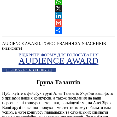
Messenger
WhatsApp
X
LinkedIn
Gmail
Share
AUDIENCE AWARD: ГОЛОСУВАННЯ ЗА УЧАСНИКІВ
(натисніть)
ВІДКРИТИ ФОРМУ ДЛЯ ГОЛОСУВАННЯ
AUDIENCE AWARD
ВЗЯТИ УЧАСТЬ В КОНКУРСІ
Група Талантів
Публікуйте в фейсбук-групі Алея Талантів України ваші фото
з призами наших конкурсів, а також посилання на ваші
персональні конкурсні сторінки, розміщені тут, на Алеї Зірок.
Ваші друзі та всі поціновувачі мистецтв зможуть бажати вам
успіху, а журі конкурсу глядацьких та слухацьких симпатій
зарахує вподобайки як голосування аудиторії. Долучайтеся
↓