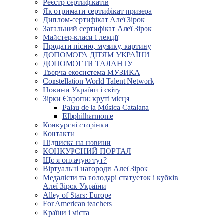
Реєстр сертифікатів
Як отримати сертифікат призера
Диплом-сертифікат Алеї Зірок
Загальний сертифікат Алеї Зірок
Майстер-класи і лекції
Продати пісню, музику, картину
ДОПОМОГА ДІТЯМ УКРАЇНИ
ДОПОМОГТИ ТАЛАНТУ
Творча екосистема МУЗИКА
Constellation World Talent Network
Новини України і світу
Зірки Європи: круті місця
Palau de la Música Catalana
Elbphilharmonie
Конкурсні сторінки
Контакти
Підписка на новини
КОНКУРСНИЙ ПОРТАЛ
Що я оплачую тут?
Віртуальні нагороди Алеї Зірок
Медалісти та володарі статуеток і кубків
Алеї Зірок України
Alley of Stars: Europe
For American teachers
Країни і міста