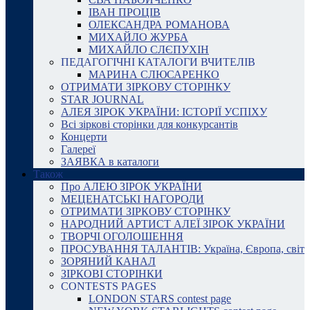
ІВАН ПРОЦІВ
ОЛЕКСАНДРА РОМАНОВА
МИХАЙЛО ЖУРБА
МИХАЙЛО СЛЄПУХІН
ПЕДАГОГІЧНІ КАТАЛОГИ ВЧИТЕЛІВ
МАРИНА СЛЮСАРЕНКО
ОТРИМАТИ ЗІРКОВУ СТОРІНКУ
STAR JOURNAL
АЛЕЯ ЗІРОК УКРАЇНИ: ІСТОРІЇ УСПІХУ
Всі зіркові сторінки для конкурсантів
Концерти
Галереї
ЗАЯВКА в каталоги
Також
Про АЛЕЮ ЗІРОК УКРАЇНИ
МЕЦЕНАТСЬКІ НАГОРОДИ
ОТРИМАТИ ЗІРКОВУ СТОРІНКУ
НАРОДНИЙ АРТИСТ АЛЕЇ ЗІРОК УКРАЇНИ
ТВОРЧІ ОГОЛОШЕННЯ
ПРОСУВАННЯ ТАЛАНТІВ: Україна, Європа, світ
ЗОРЯНИЙ КАНАЛ
ЗІРКОВІ СТОРІНКИ
CONTESTS PAGES
LONDON STARS contest page