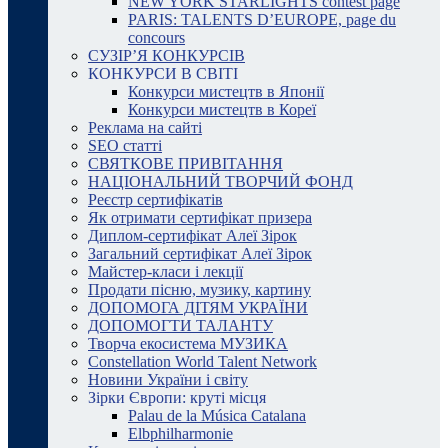
NEW YORK STARLIGHTS contest page
PARIS: TALENTS D’EUROPE, page du
concours
СУЗІР’Я КОНКУРСІВ
КОНКУРСИ В СВІТІ
Конкурси мистецтв в Японії
Конкурси мистецтв в Кореї
Реклама на сайті
SEO статті
СВЯТКОВЕ ПРИВІТАННЯ
НАЦІОНАЛЬНИЙ ТВОРЧИЙ ФОНД
Реєстр сертифікатів
Як отримати сертифікат призера
Диплом-сертифікат Алеї Зірок
Загальний сертифікат Алеї Зірок
Майстер-класи і лекції
Продати пісню, музику, картину
ДОПОМОГА ДІТЯМ УКРАЇНИ
ДОПОМОГТИ ТАЛАНТУ
Творча екосистема МУЗИКА
Constellation World Talent Network
Новини України і світу
Зірки Європи: круті місця
Palau de la Música Catalana
Elbphilharmonie