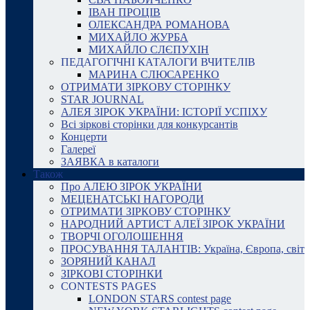
ІВАН ПРОЦІВ
ОЛЕКСАНДРА РОМАНОВА
МИХАЙЛО ЖУРБА
МИХАЙЛО СЛЄПУХІН
ПЕДАГОГІЧНІ КАТАЛОГИ ВЧИТЕЛІВ
МАРИНА СЛЮСАРЕНКО
ОТРИМАТИ ЗІРКОВУ СТОРІНКУ
STAR JOURNAL
АЛЕЯ ЗІРОК УКРАЇНИ: ІСТОРІЇ УСПІХУ
Всі зіркові сторінки для конкурсантів
Концерти
Галереї
ЗАЯВКА в каталоги
Також
Про АЛЕЮ ЗІРОК УКРАЇНИ
МЕЦЕНАТСЬКІ НАГОРОДИ
ОТРИМАТИ ЗІРКОВУ СТОРІНКУ
НАРОДНИЙ АРТИСТ АЛЕЇ ЗІРОК УКРАЇНИ
ТВОРЧІ ОГОЛОШЕННЯ
ПРОСУВАННЯ ТАЛАНТІВ: Україна, Європа, світ
ЗОРЯНИЙ КАНАЛ
ЗІРКОВІ СТОРІНКИ
CONTESTS PAGES
LONDON STARS contest page