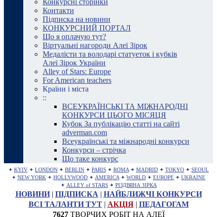
Конкурсні сторінки
Контакти
Підписка на новини
КОНКУРСНИЙ ПОРТАЛ
Що я оплачую тут?
Віртуальні нагороди Алеї Зірок
Медалісти та володарі статуеток і кубків
Алеї Зірок України
Alley of Stars: Europe
For American teachers
Країни і міста
::
ВСЕУКРАЇНСЬКІ ТА МІЖНАРОДНІ
КОНКУРСИ ЦЬОГО МІСЯЦЯ
Кубок За публікацію статті на сайті
adverman.com
Всеукраїнські та міжнародні конкурси
Конкурси – стрічка
Що таке конкурс
✦
KYIV
✦
LONDON
✦
BERLIN
✦
PARIS
✦
ROMA
✦
MADRID
✦
TOKYO
✦
SEOUL
✦
NEW YORK
✦
HOLLYWOOD
✦
AMERICA
✦
WORLD
✦
EUROPE
✦
UKRAINE
✦
ALLEY of STARS
✦
РІЗДВЯНА ЗІРКА
НОВИНИ
|
ПІДПИСКА
|
НАЙБЛИЖЧІ КОНКУРСИ
ВСІ ТАЛАНТИ ТУТ
|
АКЦІЯ
|
ПЕДАГОГАМ
7627
ТВОРЧИХ РОБІТ НА АЛЕЇ