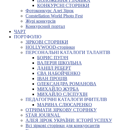
ПОЛОЖЕННЯ І ЗАЯВКА
КОНКУРСНІ СТОРІНКИ
Фотоконкурс Алеї Зірок
Constellation World Photo Fest
Журі конкурсів
Конкурсний портал
ЧАРТ
ПОРТФОЛІО
ЗІРКОВІ СТОРІНКИ
HOLLYWOOD-сторінки
ПЕРСОНАЛЬНІ КАТАЛОГИ ТАЛАНТІВ
БОРИС ПУГАЧ
ВАЛЕРІЯ ШКОЛЬНА
ДАНІІЛ РЕБЕРТ
ЄВА НАБОЙЧЕНКО
ІВАН ПРОЦІВ
ОЛЕКСАНДРА РОМАНОВА
МИХАЙЛО ЖУРБА
МИХАЙЛО СЛЄПУХІН
ПЕДАГОГІЧНІ КАТАЛОГИ ВЧИТЕЛІВ
МАРИНА СЛЮСАРЕНКО
ОТРИМАТИ ЗІРКОВУ СТОРІНКУ
STAR JOURNAL
АЛЕЯ ЗІРОК УКРАЇНИ: ІСТОРІЇ УСПІХУ
Всі зіркові сторінки для конкурсантів