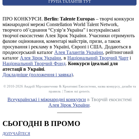
ГРУПА ТАЛАНТІВ ТУТ
ПРО КОНКУРСИ.
Berlin: Talente Europas
– творчі конкурси
міжнародної мережі Constellation World Talent Network,
творчого об’єднання “Сузір’я Україна” і всеукраїнської
творчої екосистеми Алея Зірок України. Учасники отримують
фахове оцінювання, коментарі майстрів, призи, а також
просування і рекламу в Україні, Європі і США. Додаються в
продюсерський каталог
Алея Талантів України
, рейтинговий
каталог
Алея Зірок України
, в
Національний Творчий Чарт
і
Національний Творчий Фонд
.
Конкурси ідеальні для
атестації в Україні
.
Докладніше (положення і заявка)
.
© 2010-2026 Андрій Мірошниченко & Креативні Екосистеми, назва конкурсу, дизайн та
правила. | Також sui generis.
Всеукраїнські і міжнародні конкурси
в Творчій екосистемі
Алея Зірок України
.
__________
СЬОГОДНІ В ПРОМО
ДОЛУЧАЙТЕСЯ