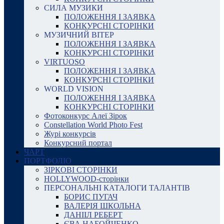
СИЛА МУЗИКИ
ПОЛОЖЕННЯ І ЗАЯВКА
КОНКУРСНІ СТОРІНКИ
МУЗИЧНИЙ ВІТЕР
ПОЛОЖЕННЯ І ЗАЯВКА
КОНКУРСНІ СТОРІНКИ
VIRTUOSO
ПОЛОЖЕННЯ І ЗАЯВКА
КОНКУРСНІ СТОРІНКИ
WORLD VISION
ПОЛОЖЕННЯ І ЗАЯВКА
КОНКУРСНІ СТОРІНКИ
Фотоконкурс Алеї Зірок
Constellation World Photo Fest
Журі конкурсів
Конкурсний портал
ЧАРТ
ПОРТФОЛІО
ЗІРКОВІ СТОРІНКИ
HOLLYWOOD-сторінки
ПЕРСОНАЛЬНІ КАТАЛОГИ ТАЛАНТІВ
БОРИС ПУГАЧ
ВАЛЕРІЯ ШКОЛЬНА
ДАНІІЛ РЕБЕРТ
ЄВА НАБОЙЧЕНКО