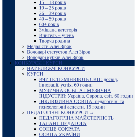
15 – 18 років
19 – 25 років
26 – 39 років
40 – 59 років
60+ років
Змішана категорія
Вчитель + учень
Творча родина
Медалісти Алеї Зірок
Володарі статуеток Алеї Зірок
Володарі кубків Алеї Зірок
КОНКУРСИ І КУРСИ
НАЙБЛИЖЧІ КОНКУРСИ
КУРСИ
ВЧИТЕЛІ ЗМІНЮЮТЬ СВІТ: досвід,
інновації, успіх. 60 годин
МУЗИЧНА ОСВІТА І МУЗИЧНА
ІНДУСТРІЯ: Україна, Європа, світ. 60 годин
ІНКЛЮЗИВНА ОСВІТА: педагогічні та
психологічні аспекти. 15 годин
ПЕДАГОГІЧНІ КОНКУРСИ →
ПЕДАГОГІЧНА МАЙСТЕРНІСТЬ
ТАЛАНТ ПЕДАГОГА
СОНЦЕ СОКРАТА
ОСВІТА УКРАЇНИ