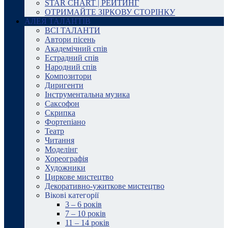
STAR CHART | РЕЙТИНГ
ОТРИМАЙТЕ ЗІРКОВУ СТОРІНКУ
АЛЕЯ ТАЛАНТІВ
ВСІ ТАЛАНТИ
Автори пісень
Академічний спів
Естрадний спів
Народний спів
Композитори
Диригенти
Інструментальна музика
Саксофон
Скрипка
Фортепіано
Театр
Читання
Моделінг
Хореографія
Художники
Циркове мистецтво
Декоративно-ужиткове мистецтво
Вікові категорії
3 – 6 років
7 – 10 років
11 – 14 років