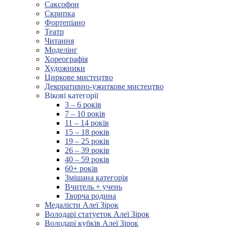
Саксофон
Скрипка
Фортепіано
Театр
Читання
Моделінг
Хореографія
Художники
Циркове мистецтво
Декоративно-ужиткове мистецтво
Вікові категорії
3 – 6 років
7 – 10 років
11 – 14 років
15 – 18 років
19 – 25 років
26 – 39 років
40 – 59 років
60+ років
Змішана категорія
Вчитель + учень
Творча родина
Медалісти Алеї Зірок
Володарі статуеток Алеї Зірок
Володарі кубків Алеї Зірок