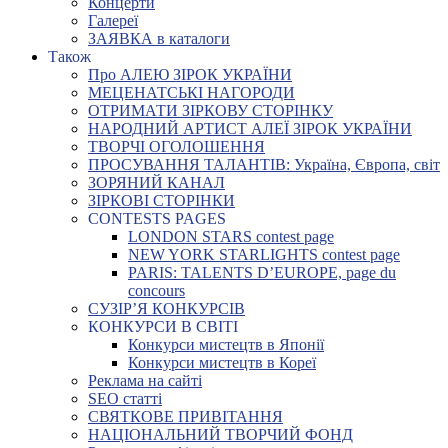
Концерти
Галереї
ЗАЯВКА в каталоги
Також
Про АЛЕЮ ЗІРОК УКРАЇНИ
МЕЦЕНАТСЬКІ НАГОРОДИ
ОТРИМАТИ ЗІРКОВУ СТОРІНКУ
НАРОДНИЙ АРТИСТ АЛЕЇ ЗІРОК УКРАЇНИ
ТВОРЧІ ОГОЛОШЕННЯ
ПРОСУВАННЯ ТАЛАНТІВ: Україна, Європа, світ
ЗОРЯНИЙ КАНАЛ
ЗІРКОВІ СТОРІНКИ
CONTESTS PAGES
LONDON STARS contest page
NEW YORK STARLIGHTS contest page
PARIS: TALENTS D’EUROPE, page du
concours
СУЗІР’Я КОНКУРСІВ
КОНКУРСИ В СВІТІ
Конкурси мистецтв в Японії
Конкурси мистецтв в Кореї
Реклама на сайті
SEO статті
СВЯТКОВЕ ПРИВІТАННЯ
НАЦІОНАЛЬНИЙ ТВОРЧИЙ ФОНД