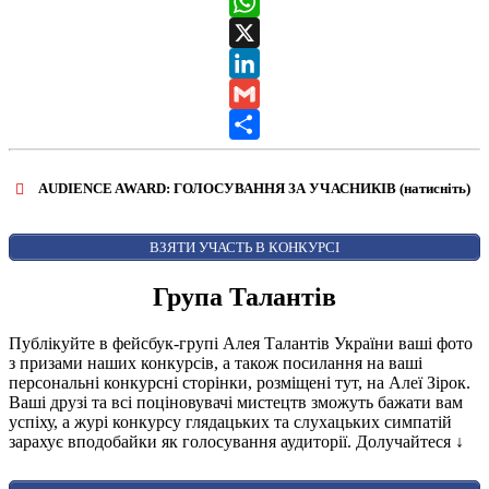
Messenger
WhatsApp
X
LinkedIn
Gmail
Share
AUDIENCE AWARD: ГОЛОСУВАННЯ ЗА УЧАСНИКІВ (натисніть)
ВІДКРИТИ ФОРМУ ДЛЯ ГОЛОСУВАННЯ
AUDIENCE AWARD
ВЗЯТИ УЧАСТЬ В КОНКУРСІ
Група Талантів
Публікуйте в фейсбук-групі Алея Талантів України ваші фото
з призами наших конкурсів, а також посилання на ваші
персональні конкурсні сторінки, розміщені тут, на Алеї Зірок.
Ваші друзі та всі поціновувачі мистецтв зможуть бажати вам
успіху, а журі конкурсу глядацьких та слухацьких симпатій
зарахує вподобайки як голосування аудиторії. Долучайтеся
↓