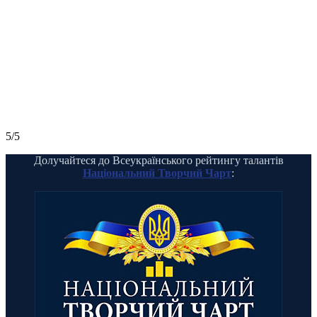
5/5
Долучайтеся до Всеукраїнського рейтингу талантів
Національний Творчий Чарт
: