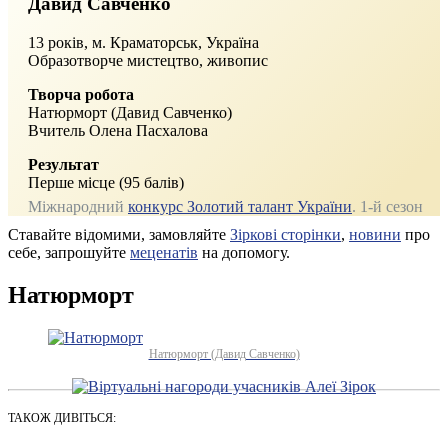
Давид Савченко
13 років, м. Краматорськ, Україна
Образотворче мистецтво, живопис
Творча робота
Натюрморт (Давид Савченко)
Вчитель Олена Пасхалова
Результат
Перше місце (95 балів)
Міжнародний
конкурс Золотий талант України
. 1-й сезон
Ставайте відомими, замовляйте
Зіркові сторінки
,
новини
про
себе, запрошуйте
меценатів
на допомогу.
Натюрморт
Натюрморт (Давид Савченко)
ТАКОЖ ДИВІТЬСЯ: