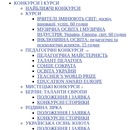
КОНКУРСИ І КУРСИ
НАЙБЛИЖЧІ КОНКУРСИ
КУРСИ
ВЧИТЕЛІ ЗМІНЮЮТЬ СВІТ: досвід,
інновації, успіх. 60 годин
МУЗИЧНА ОСВІТА І МУЗИЧНА
ІНДУСТРІЯ: Україна, Європа, світ. 60 годин
ІНКЛЮЗИВНА ОСВІТА: педагогічні та
психологічні аспекти. 15 годин
ПЕДАГОГІЧНІ КОНКУРСИ →
ПЕДАГОГІЧНА МАЙСТЕРНІСТЬ
ТАЛАНТ ПЕДАГОГА
СОНЦЕ СОКРАТА
ОСВІТА УКРАЇНИ
TEACHER’S WORLD PRIZE
EDUCATION AWARD EUROPE
МИСТЕЦЬКІ КОНКУРСИ ↓
БЕРЛІН: ТАЛАНТИ ЄВРОПИ
ПОЛОЖЕННЯ І ЗАЯВКА
КОНКУРСНІ СТОРІНКИ
РІЗДВЯНА ЗІРКА
ПОЛОЖЕННЯ І ЗАЯВКА
КОНКУРСНІ СТОРІНКИ
УКРАЇНСЬКА ОСІНЬ ЗОЛОТА
ПОЛОЖЕННЯ І ЗАЯВКА