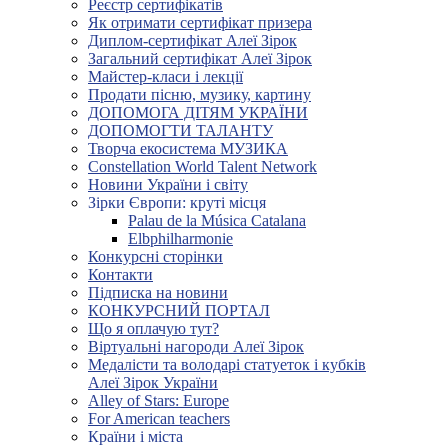
Реєстр сертифікатів
Як отримати сертифікат призера
Диплом-сертифікат Алеї Зірок
Загальний сертифікат Алеї Зірок
Майстер-класи і лекції
Продати пісню, музику, картину
ДОПОМОГА ДІТЯМ УКРАЇНИ
ДОПОМОГТИ ТАЛАНТУ
Творча екосистема МУЗИКА
Constellation World Talent Network
Новини України і світу
Зірки Європи: круті місця
Palau de la Música Catalana
Elbphilharmonie
Конкурсні сторінки
Контакти
Підписка на новини
КОНКУРСНИЙ ПОРТАЛ
Що я оплачую тут?
Віртуальні нагороди Алеї Зірок
Медалісти та володарі статуеток і кубків
Алеї Зірок України
Alley of Stars: Europe
For American teachers
Країни і міста