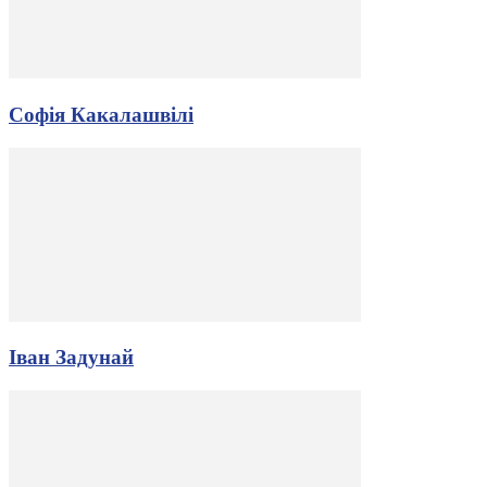
Софія Какалашвілі
Іван Задунай