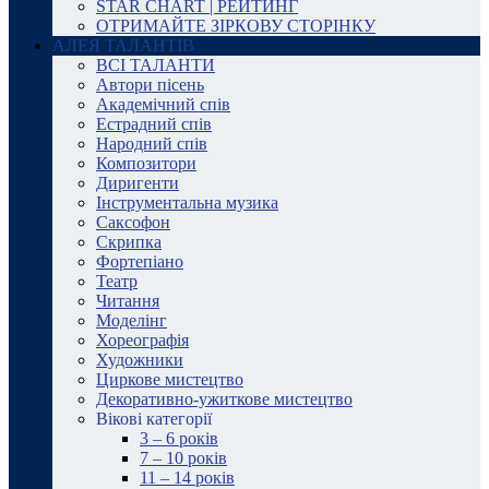
STAR CHART | РЕЙТИНГ
ОТРИМАЙТЕ ЗІРКОВУ СТОРІНКУ
АЛЕЯ ТАЛАНТІВ
ВСІ ТАЛАНТИ
Автори пісень
Академічний спів
Естрадний спів
Народний спів
Композитори
Диригенти
Інструментальна музика
Саксофон
Скрипка
Фортепіано
Театр
Читання
Моделінг
Хореографія
Художники
Циркове мистецтво
Декоративно-ужиткове мистецтво
Вікові категорії
3 – 6 років
7 – 10 років
11 – 14 років