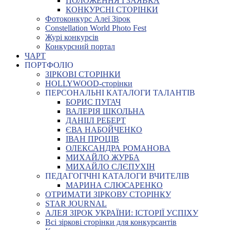
ПОЛОЖЕННЯ І ЗАЯВКА
КОНКУРСНІ СТОРІНКИ
Фотоконкурс Алеї Зірок
Constellation World Photo Fest
Журі конкурсів
Конкурсний портал
ЧАРТ
ПОРТФОЛІО
ЗІРКОВІ СТОРІНКИ
HOLLYWOOD-сторінки
ПЕРСОНАЛЬНІ КАТАЛОГИ ТАЛАНТІВ
БОРИС ПУГАЧ
ВАЛЕРІЯ ШКОЛЬНА
ДАНІІЛ РЕБЕРТ
ЄВА НАБОЙЧЕНКО
ІВАН ПРОЦІВ
ОЛЕКСАНДРА РОМАНОВА
МИХАЙЛО ЖУРБА
МИХАЙЛО СЛЄПУХІН
ПЕДАГОГІЧНІ КАТАЛОГИ ВЧИТЕЛІВ
МАРИНА СЛЮСАРЕНКО
ОТРИМАТИ ЗІРКОВУ СТОРІНКУ
STAR JOURNAL
АЛЕЯ ЗІРОК УКРАЇНИ: ІСТОРІЇ УСПІХУ
Всі зіркові сторінки для конкурсантів