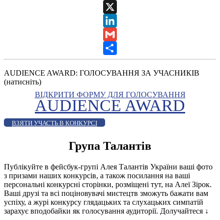
WhatsApp
X
LinkedIn
Gmail
Share
AUDIENCE AWARD: ГОЛОСУВАННЯ ЗА УЧАСНИКІВ
(натисніть)
ВІДКРИТИ ФОРМУ ДЛЯ ГОЛОСУВАННЯ
AUDIENCE AWARD
ВЗЯТИ УЧАСТЬ В КОНКУРСІ
Група Талантів
Публікуйте в фейсбук-групі Алея Талантів України ваші фото
з призами наших конкурсів, а також посилання на ваші
персональні конкурсні сторінки, розміщені тут, на Алеї Зірок.
Ваші друзі та всі поціновувачі мистецтв зможуть бажати вам
успіху, а журі конкурсу глядацьких та слухацьких симпатій
зарахує вподобайки як голосування аудиторії. Долучайтеся
↓