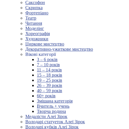
Саксофон
Скрипка
Фортепіано
Театр
Читання
Моделінг
Хореографія
Художники
Циркове мистецтво
Декоративно-ужиткове мистецтво
Вікові категорії
3 – 6 років
7 – 10 років
11 – 14 років
15 – 18 років
19 – 25 років
26 – 39 років
40 – 59 років
60+ років
Змішана категорія
Вчитель + учень
Творча родина
Медалісти Алеї Зірок
Володарі статуеток Алеї Зірок
Володарі кубків Алеї Зірок