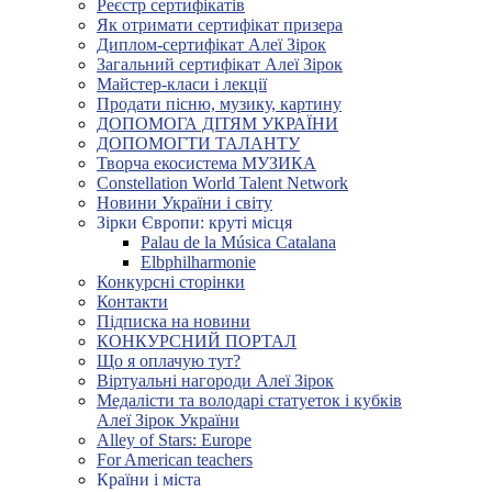
Реєстр сертифікатів
Як отримати сертифікат призера
Диплом-сертифікат Алеї Зірок
Загальний сертифікат Алеї Зірок
Майстер-класи і лекції
Продати пісню, музику, картину
ДОПОМОГА ДІТЯМ УКРАЇНИ
ДОПОМОГТИ ТАЛАНТУ
Творча екосистема МУЗИКА
Constellation World Talent Network
Новини України і світу
Зірки Європи: круті місця
Palau de la Música Catalana
Elbphilharmonie
Конкурсні сторінки
Контакти
Підписка на новини
КОНКУРСНИЙ ПОРТАЛ
Що я оплачую тут?
Віртуальні нагороди Алеї Зірок
Медалісти та володарі статуеток і кубків
Алеї Зірок України
Alley of Stars: Europe
For American teachers
Країни і міста