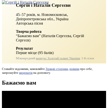
Сергій і Наталія Сергєєви
45–57 років, м. Новомосковськ,
Дніпропетровська обл., Україна
Авторська пісня
Творча робота
“Бажаємо вам” (Наталія Сергєєва, Сергій
Сергєєв)
Результат
Перше місце (95 балів)
Міжнародний
конкурс Золотий талант України
. 1-й сезон
Ставайте відомими, замовляйте
Зіркові сторінки
,
новини
про себе,
запрошуйте
меценатів
на допомогу.
Бажаємо вам