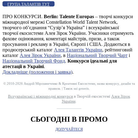
ГРУПА ТАЛАНТІВ ТУТ
ПРО КОНКУРСИ.
Berlin: Talente Europas
– творчі конкурси
міжнародної мережі Constellation World Talent Network,
творчого об’єднання “Сузір’я Україна” і всеукраїнської
творчої екосистеми Алея Зірок України. Учасники отримують
фахове оцінювання, коментарі майстрів, призи, а також
просування і рекламу в Україні, Європі і США. Додаються в
продюсерський каталог
Алея Талантів України
, рейтинговий
каталог
Алея Зірок України
, в
Національний Творчий Чарт
і
Національний Творчий Фонд
.
Конкурси ідеальні для
атестації в Україні
.
Докладніше (положення і заявка)
.
© 2010-2026 Андрій Мірошниченко & Креативні Екосистеми, назва конкурсу, дизайн та
правила. | Також sui generis.
Всеукраїнські і міжнародні конкурси
в Творчій екосистемі
Алея Зірок
України
.
__________
СЬОГОДНІ В ПРОМО
ДОЛУЧАЙТЕСЯ