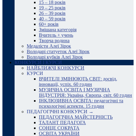
15 – 18 років
19 – 25 років
26 – 39 років
40 – 59 років
60+ років
Змішана категорія
Вчитель + учень
Творча родина
Медалісти Алеї Зірок
Володарі статуеток Алеї Зірок
Володарі кубків Алеї Зірок
КОНКУРСИ І КУРСИ
НАЙБЛИЖЧІ КОНКУРСИ
КУРСИ
ВЧИТЕЛІ ЗМІНЮЮТЬ СВІТ: досвід,
інновації, успіх. 60 годин
МУЗИЧНА ОСВІТА І МУЗИЧНА
ІНДУСТРІЯ: Україна, Європа, світ. 60 годин
ІНКЛЮЗИВНА ОСВІТА: педагогічні та
психологічні аспекти. 15 годин
ПЕДАГОГІЧНІ КОНКУРСИ →
ПЕДАГОГІЧНА МАЙСТЕРНІСТЬ
ТАЛАНТ ПЕДАГОГА
СОНЦЕ СОКРАТА
ОСВІТА УКРАЇНИ