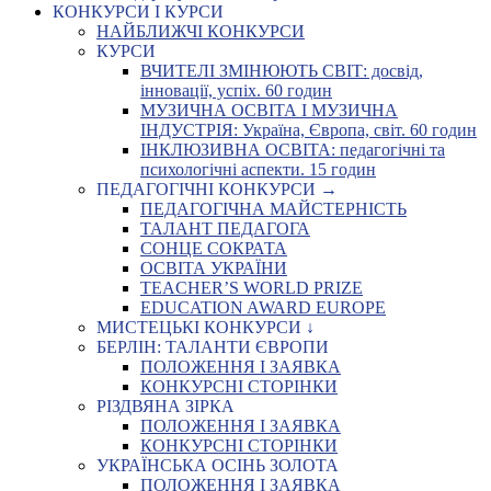
КОНКУРСИ І КУРСИ
НАЙБЛИЖЧІ КОНКУРСИ
КУРСИ
ВЧИТЕЛІ ЗМІНЮЮТЬ СВІТ: досвід,
інновації, успіх. 60 годин
МУЗИЧНА ОСВІТА І МУЗИЧНА
ІНДУСТРІЯ: Україна, Європа, світ. 60 годин
ІНКЛЮЗИВНА ОСВІТА: педагогічні та
психологічні аспекти. 15 годин
ПЕДАГОГІЧНІ КОНКУРСИ →
ПЕДАГОГІЧНА МАЙСТЕРНІСТЬ
ТАЛАНТ ПЕДАГОГА
СОНЦЕ СОКРАТА
ОСВІТА УКРАЇНИ
TEACHER’S WORLD PRIZE
EDUCATION AWARD EUROPE
МИСТЕЦЬКІ КОНКУРСИ ↓
БЕРЛІН: ТАЛАНТИ ЄВРОПИ
ПОЛОЖЕННЯ І ЗАЯВКА
КОНКУРСНІ СТОРІНКИ
РІЗДВЯНА ЗІРКА
ПОЛОЖЕННЯ І ЗАЯВКА
КОНКУРСНІ СТОРІНКИ
УКРАЇНСЬКА ОСІНЬ ЗОЛОТА
ПОЛОЖЕННЯ І ЗАЯВКА