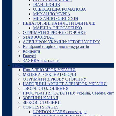
ІВАН ПРОЦІВ
ОЛЕКСАНДРА РОМАНОВА
МИХАЙЛО ЖУРБА
МИХАЙЛО СЛЄПУХІН
ПЕДАГОГІЧНІ КАТАЛОГИ ВЧИТЕЛІВ
МАРИНА СЛЮСАРЕНКО
ОТРИМАТИ ЗІРКОВУ СТОРІНКУ
STAR JOURNAL
АЛЕЯ ЗІРОК УКРАЇНИ: ІСТОРІЇ УСПІХУ
Всі зіркові сторінки для конкурсантів
Концерти
Галереї
ЗАЯВКА в каталоги
Також
Про АЛЕЮ ЗІРОК УКРАЇНИ
МЕЦЕНАТСЬКІ НАГОРОДИ
ОТРИМАТИ ЗІРКОВУ СТОРІНКУ
НАРОДНИЙ АРТИСТ АЛЕЇ ЗІРОК УКРАЇНИ
ТВОРЧІ ОГОЛОШЕННЯ
ПРОСУВАННЯ ТАЛАНТІВ: Україна, Європа, світ
ЗОРЯНИЙ КАНАЛ
ЗІРКОВІ СТОРІНКИ
CONTESTS PAGES
LONDON STARS contest page