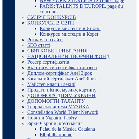
NEW YORK STARLIGHTS contest page
PARIS: TALENTS D’EUROPE, page du
concours
СУЗІР’Я КОНКУРСІВ
КОНКУРСИ В СВІТІ
Конкурси мистецтв в Японії
Конкурси мистецтв в Кореї
Реклама на сайті
SEO статті
СВЯТКОВЕ ПРИВІТАННЯ
НАЦІОНАЛЬНИЙ ТВОРЧИЙ ФОНД
Реєстр сертифікатів
Як отримати сертифікат призера
Диплом-сертифікат Алеї Зірок
Загальний сертифікат Алеї Зірок
Майстер-класи і лекції
Продати пісню, музику, картину
ДОПОМОГА ДІТЯМ УКРАЇНИ
ДОПОМОГТИ ТАЛАНТУ
Творча екосистема МУЗИКА
Constellation World Talent Network
Новини України і світу
Зірки Європи: круті місця
Palau de la Música Catalana
Elbphilharmonie