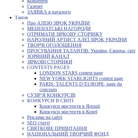
Концерти
Галереї
ЗАЯВКА в каталоги
Також
Про АЛЕЮ ЗІРОК УКРАЇНИ
МЕЦЕНАТСЬКІ НАГОРОДИ
ОТРИМАТИ ЗІРКОВУ СТОРІНКУ
НАРОДНИЙ АРТИСТ АЛЕЇ ЗІРОК УКРАЇНИ
ТВОРЧІ ОГОЛОШЕННЯ
ПРОСУВАННЯ ТАЛАНТІВ: Україна, Європа, світ
ЗОРЯНИЙ КАНАЛ
ЗІРКОВІ СТОРІНКИ
CONTESTS PAGES
LONDON STARS contest page
NEW YORK STARLIGHTS contest page
PARIS: TALENTS D’EUROPE, page du
concours
СУЗІР’Я КОНКУРСІВ
КОНКУРСИ В СВІТІ
Конкурси мистецтв в Японії
Конкурси мистецтв в Кореї
Реклама на сайті
SEO статті
СВЯТКОВЕ ПРИВІТАННЯ
НАЦІОНАЛЬНИЙ ТВОРЧИЙ ФОНД