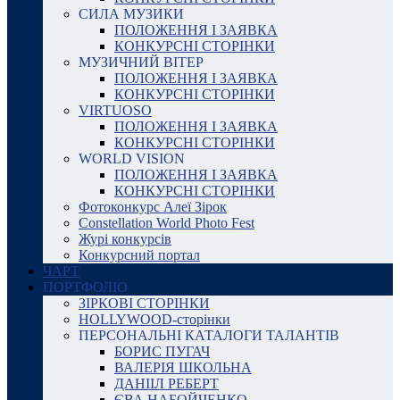
СИЛА МУЗИКИ
ПОЛОЖЕННЯ І ЗАЯВКА
КОНКУРСНІ СТОРІНКИ
МУЗИЧНИЙ ВІТЕР
ПОЛОЖЕННЯ І ЗАЯВКА
КОНКУРСНІ СТОРІНКИ
VIRTUOSO
ПОЛОЖЕННЯ І ЗАЯВКА
КОНКУРСНІ СТОРІНКИ
WORLD VISION
ПОЛОЖЕННЯ І ЗАЯВКА
КОНКУРСНІ СТОРІНКИ
Фотоконкурс Алеї Зірок
Constellation World Photo Fest
Журі конкурсів
Конкурсний портал
ЧАРТ
ПОРТФОЛІО
ЗІРКОВІ СТОРІНКИ
HOLLYWOOD-сторінки
ПЕРСОНАЛЬНІ КАТАЛОГИ ТАЛАНТІВ
БОРИС ПУГАЧ
ВАЛЕРІЯ ШКОЛЬНА
ДАНІІЛ РЕБЕРТ
ЄВА НАБОЙЧЕНКО