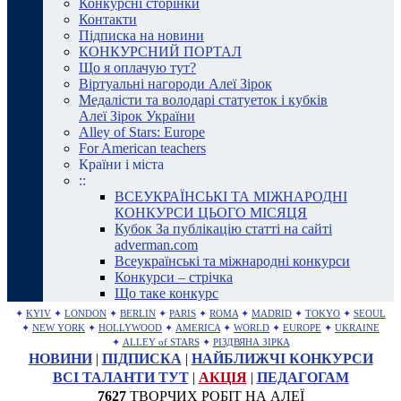
Конкурсні сторінки
Контакти
Підписка на новини
КОНКУРСНИЙ ПОРТАЛ
Що я оплачую тут?
Віртуальні нагороди Алеї Зірок
Медалісти та володарі статуеток і кубків
Алеї Зірок України
Alley of Stars: Europe
For American teachers
Країни і міста
::
ВСЕУКРАЇНСЬКІ ТА МІЖНАРОДНІ
КОНКУРСИ ЦЬОГО МІСЯЦЯ
Кубок За публікацію статті на сайті
adverman.com
Всеукраїнські та міжнародні конкурси
Конкурси – стрічка
Що таке конкурс
✦
KYIV
✦
LONDON
✦
BERLIN
✦
PARIS
✦
ROMA
✦
MADRID
✦
TOKYO
✦
SEOUL
✦
NEW YORK
✦
HOLLYWOOD
✦
AMERICA
✦
WORLD
✦
EUROPE
✦
UKRAINE
✦
ALLEY of STARS
✦
РІЗДВЯНА ЗІРКА
НОВИНИ
|
ПІДПИСКА
|
НАЙБЛИЖЧІ КОНКУРСИ
ВСІ ТАЛАНТИ ТУТ
|
АКЦІЯ
|
ПЕДАГОГАМ
7627
ТВОРЧИХ РОБІТ НА АЛЕЇ