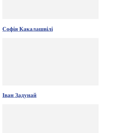
Софія Какалашвілі
Іван Задунай