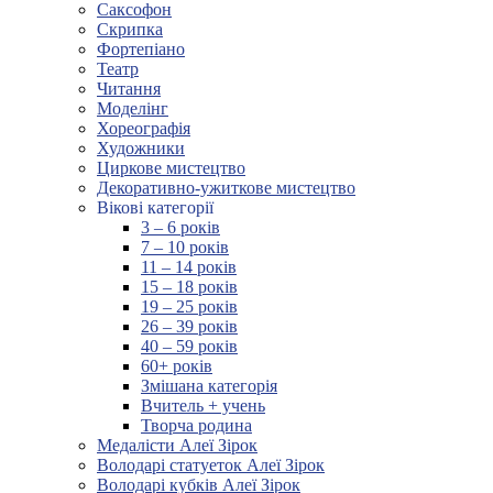
Саксофон
Скрипка
Фортепіано
Театр
Читання
Моделінг
Хореографія
Художники
Циркове мистецтво
Декоративно-ужиткове мистецтво
Вікові категорії
3 – 6 років
7 – 10 років
11 – 14 років
15 – 18 років
19 – 25 років
26 – 39 років
40 – 59 років
60+ років
Змішана категорія
Вчитель + учень
Творча родина
Медалісти Алеї Зірок
Володарі статуеток Алеї Зірок
Володарі кубків Алеї Зірок