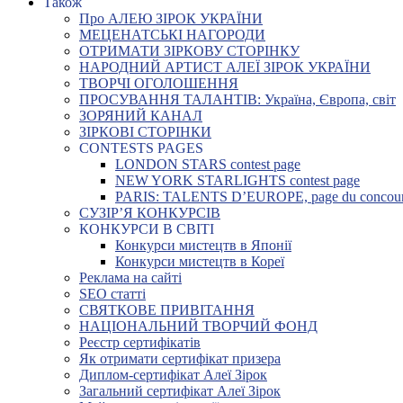
Також
Про АЛЕЮ ЗІРОК УКРАЇНИ
МЕЦЕНАТСЬКІ НАГОРОДИ
ОТРИМАТИ ЗІРКОВУ СТОРІНКУ
НАРОДНИЙ АРТИСТ АЛЕЇ ЗІРОК УКРАЇНИ
ТВОРЧІ ОГОЛОШЕННЯ
ПРОСУВАННЯ ТАЛАНТІВ: Україна, Європа, світ
ЗОРЯНИЙ КАНАЛ
ЗІРКОВІ СТОРІНКИ
CONTESTS PAGES
LONDON STARS contest page
NEW YORK STARLIGHTS contest page
PARIS: TALENTS D’EUROPE, page du concou
СУЗІР’Я КОНКУРСІВ
КОНКУРСИ В СВІТІ
Конкурси мистецтв в Японії
Конкурси мистецтв в Кореї
Реклама на сайті
SEO статті
СВЯТКОВЕ ПРИВІТАННЯ
НАЦІОНАЛЬНИЙ ТВОРЧИЙ ФОНД
Реєстр сертифікатів
Як отримати сертифікат призера
Диплом-сертифікат Алеї Зірок
Загальний сертифікат Алеї Зірок