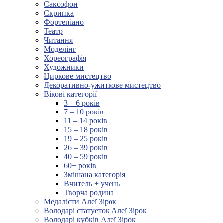
Саксофон
Скрипка
Фортепіано
Театр
Читання
Моделінг
Хореографія
Художники
Циркове мистецтво
Декоративно-ужиткове мистецтво
Вікові категорії
3 – 6 років
7 – 10 років
11 – 14 років
15 – 18 років
19 – 25 років
26 – 39 років
40 – 59 років
60+ років
Змішана категорія
Вчитель + учень
Творча родина
Медалісти Алеї Зірок
Володарі статуеток Алеї Зірок
Володарі кубків Алеї Зірок