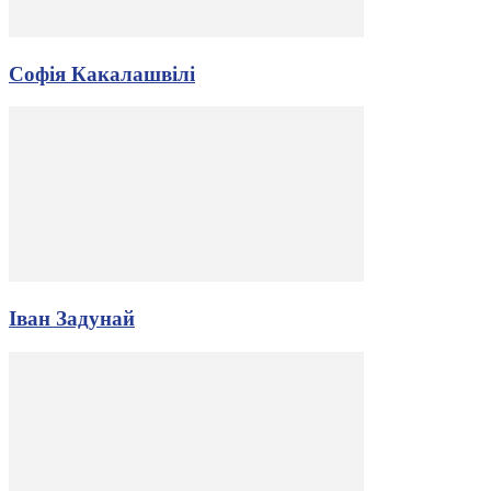
Софія Какалашвілі
Іван Задунай