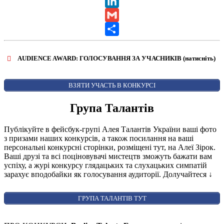
X
LinkedIn
Gmail
Share
AUDIENCE AWARD: ГОЛОСУВАННЯ ЗА УЧАСНИКІВ (натисніть)
ВІДКРИТИ ФОРМУ ДЛЯ ГОЛОСУВАННЯ
AUDIENCE AWARD
ВЗЯТИ УЧАСТЬ В КОНКУРСІ
Група Талантів
Публікуйте в фейсбук-групі Алея Талантів України ваші фото
з призами наших конкурсів, а також посилання на ваші
персональні конкурсні сторінки, розміщені тут, на Алеї Зірок.
Ваші друзі та всі поціновувачі мистецтв зможуть бажати вам
успіху, а журі конкурсу глядацьких та слухацьких симпатій
зарахує вподобайки як голосування аудиторії. Долучайтеся
↓
ГРУПА ТАЛАНТІВ ТУТ