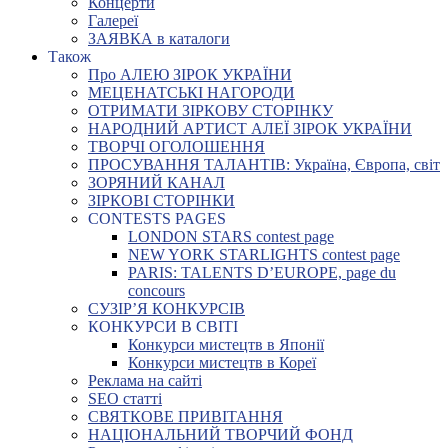
Концерти
Галереї
ЗАЯВКА в каталоги
Також
Про АЛЕЮ ЗІРОК УКРАЇНИ
МЕЦЕНАТСЬКІ НАГОРОДИ
ОТРИМАТИ ЗІРКОВУ СТОРІНКУ
НАРОДНИЙ АРТИСТ АЛЕЇ ЗІРОК УКРАЇНИ
ТВОРЧІ ОГОЛОШЕННЯ
ПРОСУВАННЯ ТАЛАНТІВ: Україна, Європа, світ
ЗОРЯНИЙ КАНАЛ
ЗІРКОВІ СТОРІНКИ
CONTESTS PAGES
LONDON STARS contest page
NEW YORK STARLIGHTS contest page
PARIS: TALENTS D’EUROPE, page du
concours
СУЗІР’Я КОНКУРСІВ
КОНКУРСИ В СВІТІ
Конкурси мистецтв в Японії
Конкурси мистецтв в Кореї
Реклама на сайті
SEO статті
СВЯТКОВЕ ПРИВІТАННЯ
НАЦІОНАЛЬНИЙ ТВОРЧИЙ ФОНД