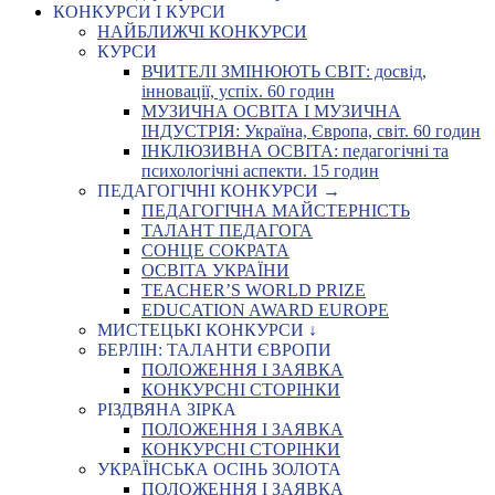
КОНКУРСИ І КУРСИ
НАЙБЛИЖЧІ КОНКУРСИ
КУРСИ
ВЧИТЕЛІ ЗМІНЮЮТЬ СВІТ: досвід,
інновації, успіх. 60 годин
МУЗИЧНА ОСВІТА І МУЗИЧНА
ІНДУСТРІЯ: Україна, Європа, світ. 60 годин
ІНКЛЮЗИВНА ОСВІТА: педагогічні та
психологічні аспекти. 15 годин
ПЕДАГОГІЧНІ КОНКУРСИ →
ПЕДАГОГІЧНА МАЙСТЕРНІСТЬ
ТАЛАНТ ПЕДАГОГА
СОНЦЕ СОКРАТА
ОСВІТА УКРАЇНИ
TEACHER’S WORLD PRIZE
EDUCATION AWARD EUROPE
МИСТЕЦЬКІ КОНКУРСИ ↓
БЕРЛІН: ТАЛАНТИ ЄВРОПИ
ПОЛОЖЕННЯ І ЗАЯВКА
КОНКУРСНІ СТОРІНКИ
РІЗДВЯНА ЗІРКА
ПОЛОЖЕННЯ І ЗАЯВКА
КОНКУРСНІ СТОРІНКИ
УКРАЇНСЬКА ОСІНЬ ЗОЛОТА
ПОЛОЖЕННЯ І ЗАЯВКА