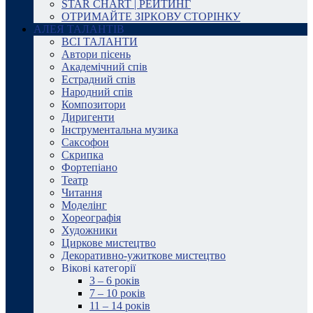
STAR CHART | РЕЙТИНГ
ОТРИМАЙТЕ ЗІРКОВУ СТОРІНКУ
АЛЕЯ ТАЛАНТІВ
ВСІ ТАЛАНТИ
Автори пісень
Академічний спів
Естрадний спів
Народний спів
Композитори
Диригенти
Інструментальна музика
Саксофон
Скрипка
Фортепіано
Театр
Читання
Моделінг
Хореографія
Художники
Циркове мистецтво
Декоративно-ужиткове мистецтво
Вікові категорії
3 – 6 років
7 – 10 років
11 – 14 років