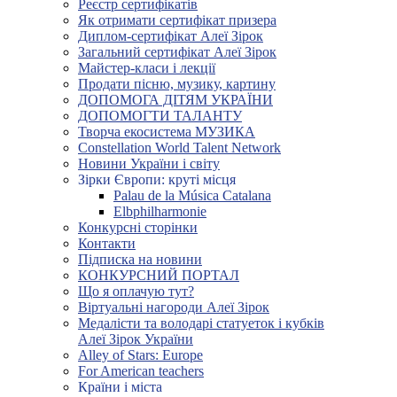
Реєстр сертифікатів
Як отримати сертифікат призера
Диплом-сертифікат Алеї Зірок
Загальний сертифікат Алеї Зірок
Майстер-класи і лекції
Продати пісню, музику, картину
ДОПОМОГА ДІТЯМ УКРАЇНИ
ДОПОМОГТИ ТАЛАНТУ
Творча екосистема МУЗИКА
Constellation World Talent Network
Новини України і світу
Зірки Європи: круті місця
Palau de la Música Catalana
Elbphilharmonie
Конкурсні сторінки
Контакти
Підписка на новини
КОНКУРСНИЙ ПОРТАЛ
Що я оплачую тут?
Віртуальні нагороди Алеї Зірок
Медалісти та володарі статуеток і кубків
Алеї Зірок України
Alley of Stars: Europe
For American teachers
Країни і міста