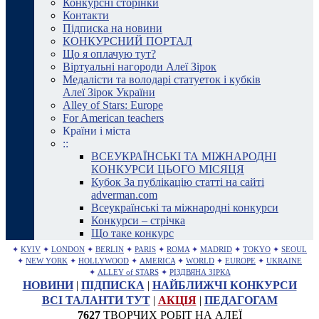
Конкурсні сторінки
Контакти
Підписка на новини
КОНКУРСНИЙ ПОРТАЛ
Що я оплачую тут?
Віртуальні нагороди Алеї Зірок
Медалісти та володарі статуеток і кубків
Алеї Зірок України
Alley of Stars: Europe
For American teachers
Країни і міста
::
ВСЕУКРАЇНСЬКІ ТА МІЖНАРОДНІ
КОНКУРСИ ЦЬОГО МІСЯЦЯ
Кубок За публікацію статті на сайті
adverman.com
Всеукраїнські та міжнародні конкурси
Конкурси – стрічка
Що таке конкурс
✦
KYIV
✦
LONDON
✦
BERLIN
✦
PARIS
✦
ROMA
✦
MADRID
✦
TOKYO
✦
SEOUL
✦
NEW YORK
✦
HOLLYWOOD
✦
AMERICA
✦
WORLD
✦
EUROPE
✦
UKRAINE
✦
ALLEY of STARS
✦
РІЗДВЯНА ЗІРКА
НОВИНИ
|
ПІДПИСКА
|
НАЙБЛИЖЧІ КОНКУРСИ
ВСІ ТАЛАНТИ ТУТ
|
АКЦІЯ
|
ПЕДАГОГАМ
7627
ТВОРЧИХ РОБІТ НА АЛЕЇ