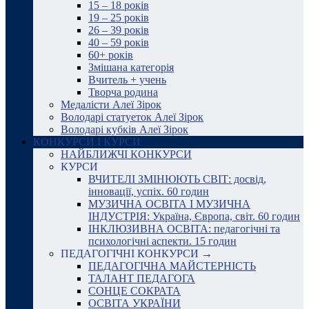
15 – 18 років
19 – 25 років
26 – 39 років
40 – 59 років
60+ років
Змішана категорія
Вчитель + учень
Творча родина
Медалісти Алеї Зірок
Володарі статуеток Алеї Зірок
Володарі кубків Алеї Зірок
КОНКУРСИ І КУРСИ
НАЙБЛИЖЧІ КОНКУРСИ
КУРСИ
ВЧИТЕЛІ ЗМІНЮЮТЬ СВІТ: досвід,
інновації, успіх. 60 годин
МУЗИЧНА ОСВІТА І МУЗИЧНА
ІНДУСТРІЯ: Україна, Європа, світ. 60 годин
ІНКЛЮЗИВНА ОСВІТА: педагогічні та
психологічні аспекти. 15 годин
ПЕДАГОГІЧНІ КОНКУРСИ →
ПЕДАГОГІЧНА МАЙСТЕРНІСТЬ
ТАЛАНТ ПЕДАГОГА
СОНЦЕ СОКРАТА
ОСВІТА УКРАЇНИ