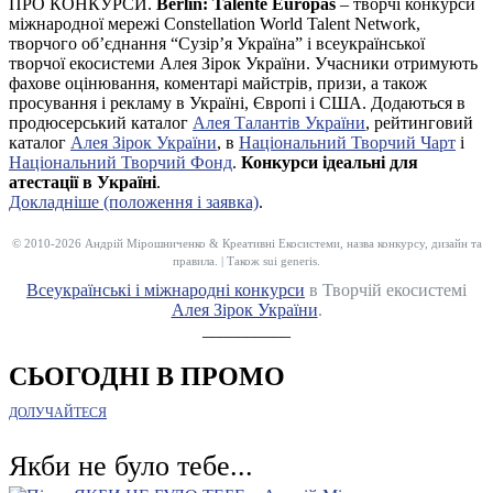
ПРО КОНКУРСИ.
Berlin: Talente Europas
– творчі конкурси
міжнародної мережі Constellation World Talent Network,
творчого об’єднання “Сузір’я Україна” і всеукраїнської
творчої екосистеми Алея Зірок України. Учасники отримують
фахове оцінювання, коментарі майстрів, призи, а також
просування і рекламу в Україні, Європі і США. Додаються в
продюсерський каталог
Алея Талантів України
, рейтинговий
каталог
Алея Зірок України
, в
Національний Творчий Чарт
і
Національний Творчий Фонд
.
Конкурси ідеальні для
атестації в Україні
.
Докладніше (положення і заявка)
.
© 2010-2026 Андрій Мірошниченко & Креативні Екосистеми, назва конкурсу, дизайн та
правила. | Також sui generis.
Всеукраїнські і міжнародні конкурси
в Творчій екосистемі
Алея Зірок України
.
__________
СЬОГОДНІ В ПРОМО
ДОЛУЧАЙТЕСЯ
Якби не було тебе...