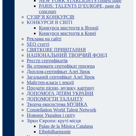
NEW YORK STARLIGHTS contest page
PARIS: TALENTS D’EUROPE, page du
concours
СУЗІР’Я КОНКУРСІВ
КОНКУРСИ В СВІТІ
Конкурси мистецтв в Японії
Конкурси мистецтв в Кореї
Реклама на сайті
SEO статті
СВЯТКОВЕ ПРИВІТАННЯ
НАЦІОНАЛЬНИЙ ТВОРЧИЙ ФОНД
Реєстр сертифікатів
Як отримати сертифікат призера
Диплом-сертифікат Алеї Зірок
Загальний сертифікат Алеї Зірок
Майстер-класи і лекції
Продати пісню, музику, картину
ДОПОМОГА ДІТЯМ УКРАЇНИ
ДОПОМОГТИ ТАЛАНТУ
Творча екосистема МУЗИКА
Constellation World Talent Network
Новини України і світу
Зірки Європи: круті місця
Palau de la Música Catalana
Elbphilharmonie