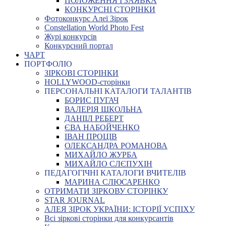
ПОЛОЖЕННЯ І ЗАЯВКА
КОНКУРСНІ СТОРІНКИ
Фотоконкурс Алеї Зірок
Constellation World Photo Fest
Журі конкурсів
Конкурсний портал
ЧАРТ
ПОРТФОЛІО
ЗІРКОВІ СТОРІНКИ
HOLLYWOOD-сторінки
ПЕРСОНАЛЬНІ КАТАЛОГИ ТАЛАНТІВ
БОРИС ПУГАЧ
ВАЛЕРІЯ ШКОЛЬНА
ДАНІІЛ РЕБЕРТ
ЄВА НАБОЙЧЕНКО
ІВАН ПРОЦІВ
ОЛЕКСАНДРА РОМАНОВА
МИХАЙЛО ЖУРБА
МИХАЙЛО СЛЄПУХІН
ПЕДАГОГІЧНІ КАТАЛОГИ ВЧИТЕЛІВ
МАРИНА СЛЮСАРЕНКО
ОТРИМАТИ ЗІРКОВУ СТОРІНКУ
STAR JOURNAL
АЛЕЯ ЗІРОК УКРАЇНИ: ІСТОРІЇ УСПІХУ
Всі зіркові сторінки для конкурсантів