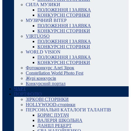
СИЛА МУЗИКИ
ПОЛОЖЕННЯ І ЗАЯВКА
КОНКУРСНІ СТОРІНКИ
МУЗИЧНИЙ ВІТЕР
ПОЛОЖЕННЯ І ЗАЯВКА
КОНКУРСНІ СТОРІНКИ
VIRTUOSO
ПОЛОЖЕННЯ І ЗАЯВКА
КОНКУРСНІ СТОРІНКИ
WORLD VISION
ПОЛОЖЕННЯ І ЗАЯВКА
КОНКУРСНІ СТОРІНКИ
Фотоконкурс Алеї Зірок
Constellation World Photo Fest
Журі конкурсів
Конкурсний портал
ЧАРТ
ПОРТФОЛІО
ЗІРКОВІ СТОРІНКИ
HOLLYWOOD-сторінки
ПЕРСОНАЛЬНІ КАТАЛОГИ ТАЛАНТІВ
БОРИС ПУГАЧ
ВАЛЕРІЯ ШКОЛЬНА
ДАНІІЛ РЕБЕРТ
ЄВА НАБОЙЧЕНКО