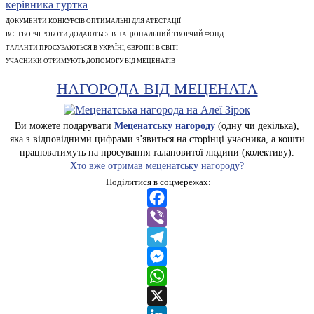
ДОКУМЕНТИ КОНКУРСІВ ОПТИМАЛЬНІ ДЛЯ АТЕСТАЦІЇ
ВСІ ТВОРЧІ РОБОТИ ДОДАЮТЬСЯ В НАЦІОНАЛЬНИЙ ТВОРЧИЙ ФОНД
ТАЛАНТИ ПРОСУВАЮТЬСЯ В УКРАЇНІ, ЄВРОПІ І В СВІТІ
УЧАСНИКИ ОТРИМУЮТЬ ДОПОМОГУ ВІД МЕЦЕНАТІВ
НАГОРОДА ВІД МЕЦЕНАТА
Ви можете подарувати
Меценатську нагороду
(одну чи декілька),
яка з відповідними цифрами з'явиться на сторінці учасника, а кошти
працюватимуть на просування талановитої людини (колективу).
Хто вже отримав меценатську нагороду?
Поділитися в соцмережах:
Facebook
Viber
Telegram
Messenger
WhatsApp