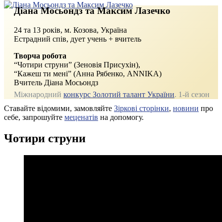
Діана Мосьондз та Максим Лазечко
24 та 13 років, м. Козова, Україна
Естрадний спів, дует учень + вчитель
Творча робота
“Чотири струни” (Зеновія Присухін),
“Кажеш ти мені” (Анна Рябенко, ANNIKA)
Вчитель Діана Мосьондз
Міжнародний
конкурс Золотий талант України
. 1-й сезон
Ставайте відомими, замовляйте
Зіркові сторінки
,
новини
про
себе, запрошуйте
меценатів
на допомогу.
Чотири струни