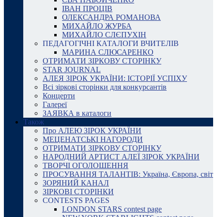
ІВАН ПРОЦІВ
ОЛЕКСАНДРА РОМАНОВА
МИХАЙЛО ЖУРБА
МИХАЙЛО СЛЄПУХІН
ПЕДАГОГІЧНІ КАТАЛОГИ ВЧИТЕЛІВ
МАРИНА СЛЮСАРЕНКО
ОТРИМАТИ ЗІРКОВУ СТОРІНКУ
STAR JOURNAL
АЛЕЯ ЗІРОК УКРАЇНИ: ІСТОРІЇ УСПІХУ
Всі зіркові сторінки для конкурсантів
Концерти
Галереї
ЗАЯВКА в каталоги
Також
Про АЛЕЮ ЗІРОК УКРАЇНИ
МЕЦЕНАТСЬКІ НАГОРОДИ
ОТРИМАТИ ЗІРКОВУ СТОРІНКУ
НАРОДНИЙ АРТИСТ АЛЕЇ ЗІРОК УКРАЇНИ
ТВОРЧІ ОГОЛОШЕННЯ
ПРОСУВАННЯ ТАЛАНТІВ: Україна, Європа, світ
ЗОРЯНИЙ КАНАЛ
ЗІРКОВІ СТОРІНКИ
CONTESTS PAGES
LONDON STARS contest page