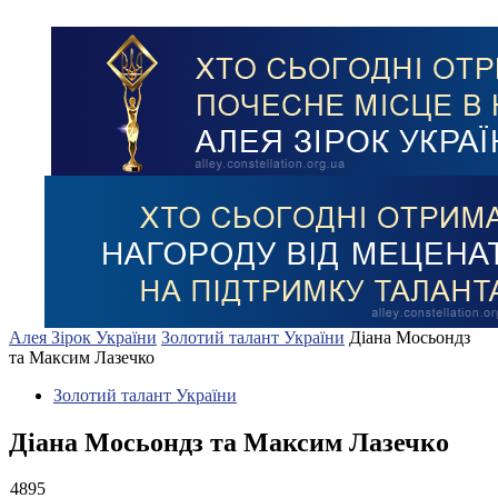
Алея Зірок України
Золотий талант України
Діана Мосьондз
та Максим Лазечко
Золотий талант України
Діана Мосьондз та Максим Лазечко
4895