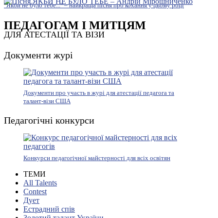
"Якби не було тебе..." – найкраща пісня про кохання у цьому році
ПЕДАГОГАМ І МИТЦЯМ
ДЛЯ АТЕСТАЦІЇ ТА ВІЗИ
Документи журі
Документи про участь в журі для атестації педагога та
талант-візи США
Педагогічні конкурси
Конкурси педагогічної майстерності для всіх освітян
ТЕМИ
All Talents
Contest
Дует
Естрадний спів
Золотий талант України