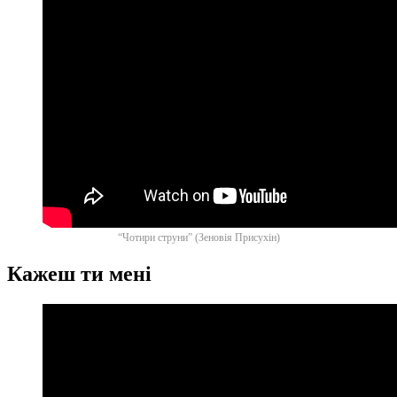
“Чотири струни” (Зеновія Присухін)
Кажеш ти мені