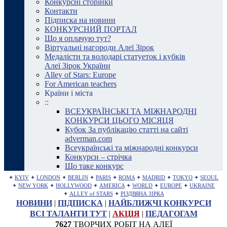
Конкурсні сторінки
Контакти
Підписка на новини
КОНКУРСНИЙ ПОРТАЛ
Що я оплачую тут?
Віртуальні нагороди Алеї Зірок
Медалісти та володарі статуеток і кубків
Алеї Зірок України
Alley of Stars: Europe
For American teachers
Країни і міста
::
ВСЕУКРАЇНСЬКІ ТА МІЖНАРОДНІ
КОНКУРСИ ЦЬОГО МІСЯЦЯ
Кубок За публікацію статті на сайті
adverman.com
Всеукраїнські та міжнародні конкурси
Конкурси – стрічка
Що таке конкурс
✦
KYIV
✦
LONDON
✦
BERLIN
✦
PARIS
✦
ROMA
✦
MADRID
✦
TOKYO
✦
SEOUL
✦
NEW YORK
✦
HOLLYWOOD
✦
AMERICA
✦
WORLD
✦
EUROPE
✦
UKRAINE
✦
ALLEY of STARS
✦
РІЗДВЯНА ЗІРКА
НОВИНИ
|
ПІДПИСКА
|
НАЙБЛИЖЧІ КОНКУРСИ
ВСІ ТАЛАНТИ ТУТ
|
АКЦІЯ
|
ПЕДАГОГАМ
7627
ТВОРЧИХ РОБІТ НА АЛЕЇ