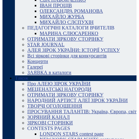
ІВАН ПРОЦІВ
ОЛЕКСАНДРА РОМАНОВА
МИХАЙЛО ЖУРБА
МИХАЙЛО СЛЄПУХІН
ПЕДАГОГІЧНІ КАТАЛОГИ ВЧИТЕЛІВ
МАРИНА СЛЮСАРЕНКО
ОТРИМАТИ ЗІРКОВУ СТОРІНКУ
STAR JOURNAL
АЛЕЯ ЗІРОК УКРАЇНИ: ІСТОРІЇ УСПІХУ
Всі зіркові сторінки для конкурсантів
Концерти
Галереї
ЗАЯВКА в каталоги
Також
Про АЛЕЮ ЗІРОК УКРАЇНИ
МЕЦЕНАТСЬКІ НАГОРОДИ
ОТРИМАТИ ЗІРКОВУ СТОРІНКУ
НАРОДНИЙ АРТИСТ АЛЕЇ ЗІРОК УКРАЇНИ
ТВОРЧІ ОГОЛОШЕННЯ
ПРОСУВАННЯ ТАЛАНТІВ: Україна, Європа, світ
ЗОРЯНИЙ КАНАЛ
ЗІРКОВІ СТОРІНКИ
CONTESTS PAGES
LONDON STARS contest page