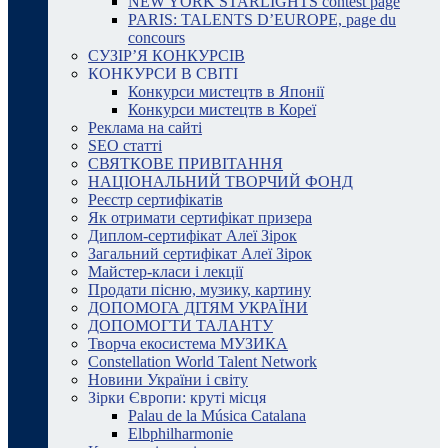
NEW YORK STARLIGHTS contest page
PARIS: TALENTS D’EUROPE, page du
concours
СУЗІР’Я КОНКУРСІВ
КОНКУРСИ В СВІТІ
Конкурси мистецтв в Японії
Конкурси мистецтв в Кореї
Реклама на сайті
SEO статті
СВЯТКОВЕ ПРИВІТАННЯ
НАЦІОНАЛЬНИЙ ТВОРЧИЙ ФОНД
Реєстр сертифікатів
Як отримати сертифікат призера
Диплом-сертифікат Алеї Зірок
Загальний сертифікат Алеї Зірок
Майстер-класи і лекції
Продати пісню, музику, картину
ДОПОМОГА ДІТЯМ УКРАЇНИ
ДОПОМОГТИ ТАЛАНТУ
Творча екосистема МУЗИКА
Constellation World Talent Network
Новини України і світу
Зірки Європи: круті місця
Palau de la Música Catalana
Elbphilharmonie