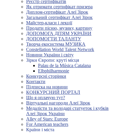
Реєстр сертифікатів
Як отримати сертифікат призера
Диплом-сертифікат Алеї Зірок
Загальний сертифікат Алеї Зірок
Майстер-класи і лекції
Продати пісню, музику, картину
ДОПОМОГА ДІТЯМ УКРАЇНИ
ДОПОМОГТИ ТАЛАНТУ
Творча екосистема МУЗИКА
Constellation World Talent Network
Новини України і світу
Зірки Європи: круті місця
Palau de la Música Catalana
Elbphilharmonie
Конкурсні сторінки
Контакти
Підписка на новини
КОНКУРСНИЙ ПОРТАЛ
Що я оплачую тут?
Віртуальні нагороди Алеї Зірок
Медалісти та володарі статуеток і кубків
Алеї Зірок України
Alley of Stars: Europe
For American teachers
Країни і міста