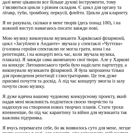
далі мене цікавили все більше духові інструменти, тому
з’являються цикли з різним складом. Є цикл для органу та
літавр, туби, тромбону, перкусії, флейти. Цикли для кларнету.
Я не рахувала, скільки в мене творів (десь понад 100), і на
кожний виступ намагаюсь писати завжди нові.
Мою музику виконували музиканти Харківської філармонії,
цикл «Загублені в Анданте» звучала у спектаклі «Чуттєва»
(головна героїня спектаклю не могла грати, вона і на
репетиціях, і на концерті весь час, коли звучала музика,
плакала). Я завжди сама акомпаную свої твори. Але у Харкові
на конкурс Лятошинського треба було надіслати партитуру, а
виконували музиканти філармонії. Я була запрошена тільки
для проведення репетиції з ілюстраторами. Це теж дуже
приємні почуття та досвід. А під час концерту змогла із залу
почути свою музику.
Я дуже вдячна вашому чудовому конкурсному проекту, який
надав мені можливість поділитися своєю творчістю та
надихнув на створення нових творчих планів. Стати трохи
впевненіше, бо під час карантину та війни для музиканта так
важлива підтримка.
Я вчусь перемагати себе, бо як виявилось суто для мене, легше