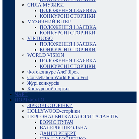
СИЛА МУЗИКИ
ПОЛОЖЕННЯ І ЗАЯВКА
КОНКУРСНІ СТОРІНКИ
МУЗИЧНИЙ ВІТЕР
ПОЛОЖЕННЯ І ЗАЯВКА
КОНКУРСНІ СТОРІНКИ
VIRTUOSO
ПОЛОЖЕННЯ І ЗАЯВКА
КОНКУРСНІ СТОРІНКИ
WORLD VISION
ПОЛОЖЕННЯ І ЗАЯВКА
КОНКУРСНІ СТОРІНКИ
Фотоконкурс Алеї Зірок
Constellation World Photo Fest
Журі конкурсів
Конкурсний портал
ЧАРТ
ПОРТФОЛІО
ЗІРКОВІ СТОРІНКИ
HOLLYWOOD-сторінки
ПЕРСОНАЛЬНІ КАТАЛОГИ ТАЛАНТІВ
БОРИС ПУГАЧ
ВАЛЕРІЯ ШКОЛЬНА
ДАНІІЛ РЕБЕРТ
ЄВА НАБОЙЧЕНКО