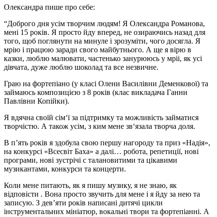
Олександра пише про себе:
“Доброго дня усім творчим людям! Я Олександра Романова,
мені 15 років. Я просто йду вперед, не озираючись назад для
того, щоб поглянути на минуле і зрозуміти, чого досягла. Я
мрію і працюю заради свого майбутнього. А ще я вірю в
казки, люблю малювати, частенько занурююсь у мріі, як усі
дівчата, дуже люблю шоколад та все незвичне.
Граю на фортепіано (у класі Олени Василівни Деменкової) та
займаюсь композицією з 8 років (клас викладача Ганни
Павлівни Копійки).
Я вдячна своїй сім‘ї за підтримку та можливість займатися
творчістю. А також усім, з ким мене зв‘язала творча доля.
В п’ять років я здобула свою першу нагороду та приз «Надія»,
на конкурсі «Всесвіт Баха» а далі… робота, репетиції, нові
програми, нові зустрічі с талановитими та цікавими
музикантами, конкурси та концерти.
Коли мене питають, як я пишу музику, я не знаю, як
відповісти . Вона просто звучить для мене і я йду за нею та
записую. З дев’яти років написані дитячі цикли
інструментальних мініатюр, вокальні твори та фортепіанні. А