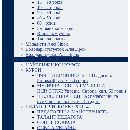
15 – 18 років
19 – 25 років
26 – 39 років
40 – 59 років
60+ років
Змішана категорія
Вчитель + учень
Творча родина
Медалісти Алеї Зірок
Володарі статуеток Алеї Зірок
Володарі кубків Алеї Зірок
КОНКУРСИ І КУРСИ
НАЙБЛИЖЧІ КОНКУРСИ
КУРСИ
ВЧИТЕЛІ ЗМІНЮЮТЬ СВІТ: досвід,
інновації, успіх. 60 годин
МУЗИЧНА ОСВІТА І МУЗИЧНА
ІНДУСТРІЯ: Україна, Європа, світ. 60 годин
ІНКЛЮЗИВНА ОСВІТА: педагогічні та
психологічні аспекти. 15 годин
ПЕДАГОГІЧНІ КОНКУРСИ →
ПЕДАГОГІЧНА МАЙСТЕРНІСТЬ
ТАЛАНТ ПЕДАГОГА
СОНЦЕ СОКРАТА
ОСВІТА УКРАЇНИ