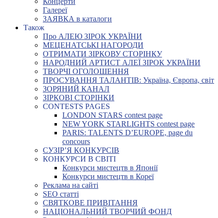
Концерти
Галереї
ЗАЯВКА в каталоги
Також
Про АЛЕЮ ЗІРОК УКРАЇНИ
МЕЦЕНАТСЬКІ НАГОРОДИ
ОТРИМАТИ ЗІРКОВУ СТОРІНКУ
НАРОДНИЙ АРТИСТ АЛЕЇ ЗІРОК УКРАЇНИ
ТВОРЧІ ОГОЛОШЕННЯ
ПРОСУВАННЯ ТАЛАНТІВ: Україна, Європа, світ
ЗОРЯНИЙ КАНАЛ
ЗІРКОВІ СТОРІНКИ
CONTESTS PAGES
LONDON STARS contest page
NEW YORK STARLIGHTS contest page
PARIS: TALENTS D’EUROPE, page du
concours
СУЗІР’Я КОНКУРСІВ
КОНКУРСИ В СВІТІ
Конкурси мистецтв в Японії
Конкурси мистецтв в Кореї
Реклама на сайті
SEO статті
СВЯТКОВЕ ПРИВІТАННЯ
НАЦІОНАЛЬНИЙ ТВОРЧИЙ ФОНД