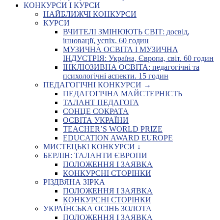
КОНКУРСИ І КУРСИ
НАЙБЛИЖЧІ КОНКУРСИ
КУРСИ
ВЧИТЕЛІ ЗМІНЮЮТЬ СВІТ: досвід,
інновації, успіх. 60 годин
МУЗИЧНА ОСВІТА І МУЗИЧНА
ІНДУСТРІЯ: Україна, Європа, світ. 60 годин
ІНКЛЮЗИВНА ОСВІТА: педагогічні та
психологічні аспекти. 15 годин
ПЕДАГОГІЧНІ КОНКУРСИ →
ПЕДАГОГІЧНА МАЙСТЕРНІСТЬ
ТАЛАНТ ПЕДАГОГА
СОНЦЕ СОКРАТА
ОСВІТА УКРАЇНИ
TEACHER’S WORLD PRIZE
EDUCATION AWARD EUROPE
МИСТЕЦЬКІ КОНКУРСИ ↓
БЕРЛІН: ТАЛАНТИ ЄВРОПИ
ПОЛОЖЕННЯ І ЗАЯВКА
КОНКУРСНІ СТОРІНКИ
РІЗДВЯНА ЗІРКА
ПОЛОЖЕННЯ І ЗАЯВКА
КОНКУРСНІ СТОРІНКИ
УКРАЇНСЬКА ОСІНЬ ЗОЛОТА
ПОЛОЖЕННЯ І ЗАЯВКА