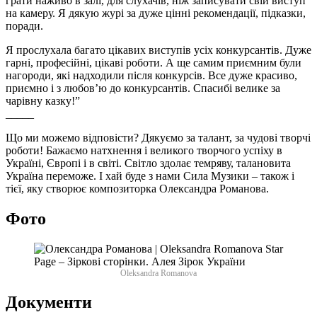
грати наживо в залі, для слухачів, ніж записувати свій виступ
на камеру. Я дякую журі за дуже цінні рекомендації, підказки,
поради.
Я прослухала багато цікавих виступів усіх конкурсантів. Дуже
гарні, професійні, цікаві роботи. А ще самим приємним були
нагороди, які надходили після конкурсів. Все дуже красиво,
приємно і з любов’ю до конкурсантів. Спасибі велике за
чарівну казку!”
_____
Що ми можемо відповісти? Дякуємо за талант, за чудові творчі
роботи! Бажаємо натхнення і великого творчого успіху в
Україні, Європі і в світі. Світло здолає темряву, талановита
Україна переможе. І хай буде з нами Сила Музики – також і
тієї, яку створює композиторка Олександра Романова.
Фото
Oleksandra Romanova
Документи