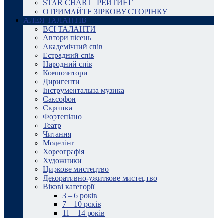
STAR CHART | РЕЙТИНГ
ОТРИМАЙТЕ ЗІРКОВУ СТОРІНКУ
АЛЕЯ ТАЛАНТІВ
ВСІ ТАЛАНТИ
Автори пісень
Академічний спів
Естрадний спів
Народний спів
Композитори
Диригенти
Інструментальна музика
Саксофон
Скрипка
Фортепіано
Театр
Читання
Моделінг
Хореографія
Художники
Циркове мистецтво
Декоративно-ужиткове мистецтво
Вікові категорії
3 – 6 років
7 – 10 років
11 – 14 років