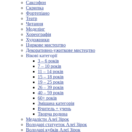
Саксофон
Скрипка
Фортепіано
Театр
Читання
Моделінг
Хореографія
Художники
Циркове мистецтво
Декоративно-ужиткове мистецтво
Вікові категорії
3 – 6 років
7 – 10 років
11 – 14 років
15 – 18 років
19 – 25 років
26 – 39 років
40 – 59 років
60+ років
Змішана категорія
Вчитель + учень
Творча родина
Медалісти Алеї Зірок
Володарі статуеток Алеї Зірок
Володарі кубків Алеї Зірок