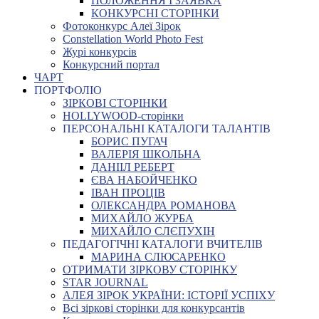
ПОЛОЖЕННЯ І ЗАЯВКА
КОНКУРСНІ СТОРІНКИ
Фотоконкурс Алеї Зірок
Constellation World Photo Fest
Журі конкурсів
Конкурсний портал
ЧАРТ
ПОРТФОЛІО
ЗІРКОВІ СТОРІНКИ
HOLLYWOOD-сторінки
ПЕРСОНАЛЬНІ КАТАЛОГИ ТАЛАНТІВ
БОРИС ПУГАЧ
ВАЛЕРІЯ ШКОЛЬНА
ДАНІІЛ РЕБЕРТ
ЄВА НАБОЙЧЕНКО
ІВАН ПРОЦІВ
ОЛЕКСАНДРА РОМАНОВА
МИХАЙЛО ЖУРБА
МИХАЙЛО СЛЄПУХІН
ПЕДАГОГІЧНІ КАТАЛОГИ ВЧИТЕЛІВ
МАРИНА СЛЮСАРЕНКО
ОТРИМАТИ ЗІРКОВУ СТОРІНКУ
STAR JOURNAL
АЛЕЯ ЗІРОК УКРАЇНИ: ІСТОРІЇ УСПІХУ
Всі зіркові сторінки для конкурсантів