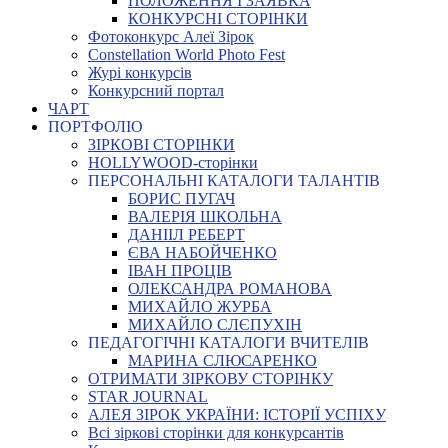
ПОЛОЖЕННЯ І ЗАЯВКА
КОНКУРСНІ СТОРІНКИ
Фотоконкурс Алеї Зірок
Constellation World Photo Fest
Журі конкурсів
Конкурсний портал
ЧАРТ
ПОРТФОЛІО
ЗІРКОВІ СТОРІНКИ
HOLLYWOOD-сторінки
ПЕРСОНАЛЬНІ КАТАЛОГИ ТАЛАНТІВ
БОРИС ПУГАЧ
ВАЛЕРІЯ ШКОЛЬНА
ДАНІІЛ РЕБЕРТ
ЄВА НАБОЙЧЕНКО
ІВАН ПРОЦІВ
ОЛЕКСАНДРА РОМАНОВА
МИХАЙЛО ЖУРБА
МИХАЙЛО СЛЄПУХІН
ПЕДАГОГІЧНІ КАТАЛОГИ ВЧИТЕЛІВ
МАРИНА СЛЮСАРЕНКО
ОТРИМАТИ ЗІРКОВУ СТОРІНКУ
STAR JOURNAL
АЛЕЯ ЗІРОК УКРАЇНИ: ІСТОРІЇ УСПІХУ
Всі зіркові сторінки для конкурсантів