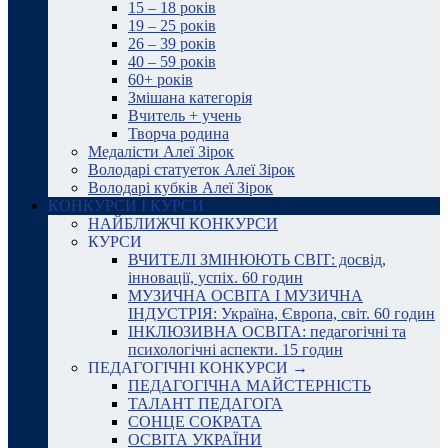
15 – 18 років
19 – 25 років
26 – 39 років
40 – 59 років
60+ років
Змішана категорія
Вчитель + учень
Творча родина
Медалісти Алеї Зірок
Володарі статуеток Алеї Зірок
Володарі кубків Алеї Зірок
КОНКУРСИ І КУРСИ
НАЙБЛИЖЧІ КОНКУРСИ
КУРСИ
ВЧИТЕЛІ ЗМІНЮЮТЬ СВІТ: досвід,
інновації, успіх. 60 годин
МУЗИЧНА ОСВІТА І МУЗИЧНА
ІНДУСТРІЯ: Україна, Європа, світ. 60 годин
ІНКЛЮЗИВНА ОСВІТА: педагогічні та
психологічні аспекти. 15 годин
ПЕДАГОГІЧНІ КОНКУРСИ →
ПЕДАГОГІЧНА МАЙСТЕРНІСТЬ
ТАЛАНТ ПЕДАГОГА
СОНЦЕ СОКРАТА
ОСВІТА УКРАЇНИ