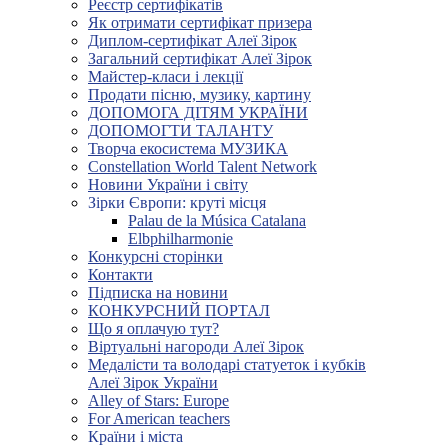
Реєстр сертифікатів
Як отримати сертифікат призера
Диплом-сертифікат Алеї Зірок
Загальний сертифікат Алеї Зірок
Майстер-класи і лекції
Продати пісню, музику, картину
ДОПОМОГА ДІТЯМ УКРАЇНИ
ДОПОМОГТИ ТАЛАНТУ
Творча екосистема МУЗИКА
Constellation World Talent Network
Новини України і світу
Зірки Європи: круті місця
Palau de la Música Catalana
Elbphilharmonie
Конкурсні сторінки
Контакти
Підписка на новини
КОНКУРСНИЙ ПОРТАЛ
Що я оплачую тут?
Віртуальні нагороди Алеї Зірок
Медалісти та володарі статуеток і кубків
Алеї Зірок України
Alley of Stars: Europe
For American teachers
Країни і міста