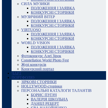
СИЛА МУЗИКИ
ПОЛОЖЕННЯ І ЗАЯВКА
КОНКУРСНІ СТОРІНКИ
МУЗИЧНИЙ ВІТЕР
ПОЛОЖЕННЯ І ЗАЯВКА
КОНКУРСНІ СТОРІНКИ
VIRTUOSO
ПОЛОЖЕННЯ І ЗАЯВКА
КОНКУРСНІ СТОРІНКИ
WORLD VISION
ПОЛОЖЕННЯ І ЗАЯВКА
КОНКУРСНІ СТОРІНКИ
Фотоконкурс Алеї Зірок
Constellation World Photo Fest
Журі конкурсів
Конкурсний портал
ЧАРТ
ПОРТФОЛІО
ЗІРКОВІ СТОРІНКИ
HOLLYWOOD-сторінки
ПЕРСОНАЛЬНІ КАТАЛОГИ ТАЛАНТІВ
БОРИС ПУГАЧ
ВАЛЕРІЯ ШКОЛЬНА
ДАНІІЛ РЕБЕРТ
ЄВА НАБОЙЧЕНКО