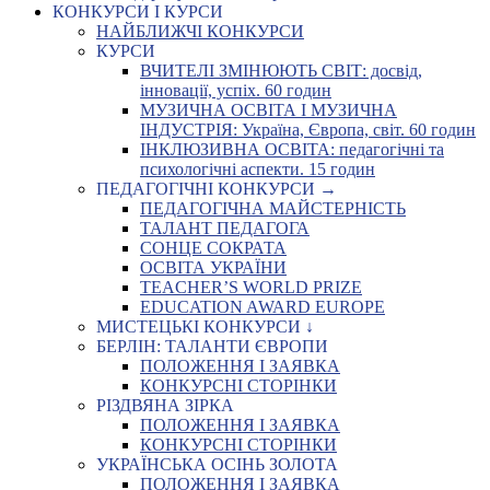
КОНКУРСИ І КУРСИ
НАЙБЛИЖЧІ КОНКУРСИ
КУРСИ
ВЧИТЕЛІ ЗМІНЮЮТЬ СВІТ: досвід,
інновації, успіх. 60 годин
МУЗИЧНА ОСВІТА І МУЗИЧНА
ІНДУСТРІЯ: Україна, Європа, світ. 60 годин
ІНКЛЮЗИВНА ОСВІТА: педагогічні та
психологічні аспекти. 15 годин
ПЕДАГОГІЧНІ КОНКУРСИ →
ПЕДАГОГІЧНА МАЙСТЕРНІСТЬ
ТАЛАНТ ПЕДАГОГА
СОНЦЕ СОКРАТА
ОСВІТА УКРАЇНИ
TEACHER’S WORLD PRIZE
EDUCATION AWARD EUROPE
МИСТЕЦЬКІ КОНКУРСИ ↓
БЕРЛІН: ТАЛАНТИ ЄВРОПИ
ПОЛОЖЕННЯ І ЗАЯВКА
КОНКУРСНІ СТОРІНКИ
РІЗДВЯНА ЗІРКА
ПОЛОЖЕННЯ І ЗАЯВКА
КОНКУРСНІ СТОРІНКИ
УКРАЇНСЬКА ОСІНЬ ЗОЛОТА
ПОЛОЖЕННЯ І ЗАЯВКА