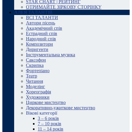
STAR CHART | РЕЙТИНГ
ОТРИМАЙТЕ ЗІРКОВУ СТОРІНКУ
АЛЕЯ ТАЛАНТІВ
ВСІ ТАЛАНТИ
Автори пісень
Академічний спів
Естрадний спів
Народний спів
Композитори
Диригенти
Інструментальна музика
Саксофон
Скрипка
Фортепіано
Театр
Читання
Моделінг
Хореографія
Художники
Циркове мистецтво
Декоративно-ужиткове мистецтво
Вікові категорії
3 – 6 років
7 – 10 років
11 – 14 років