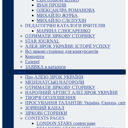
ІВАН ПРОЦІВ
ОЛЕКСАНДРА РОМАНОВА
МИХАЙЛО ЖУРБА
МИХАЙЛО СЛЄПУХІН
ПЕДАГОГІЧНІ КАТАЛОГИ ВЧИТЕЛІВ
МАРИНА СЛЮСАРЕНКО
ОТРИМАТИ ЗІРКОВУ СТОРІНКУ
STAR JOURNAL
АЛЕЯ ЗІРОК УКРАЇНИ: ІСТОРІЇ УСПІХУ
Всі зіркові сторінки для конкурсантів
Концерти
Галереї
ЗАЯВКА в каталоги
Також
Про АЛЕЮ ЗІРОК УКРАЇНИ
МЕЦЕНАТСЬКІ НАГОРОДИ
ОТРИМАТИ ЗІРКОВУ СТОРІНКУ
НАРОДНИЙ АРТИСТ АЛЕЇ ЗІРОК УКРАЇНИ
ТВОРЧІ ОГОЛОШЕННЯ
ПРОСУВАННЯ ТАЛАНТІВ: Україна, Європа, світ
ЗОРЯНИЙ КАНАЛ
ЗІРКОВІ СТОРІНКИ
CONTESTS PAGES
LONDON STARS contest page