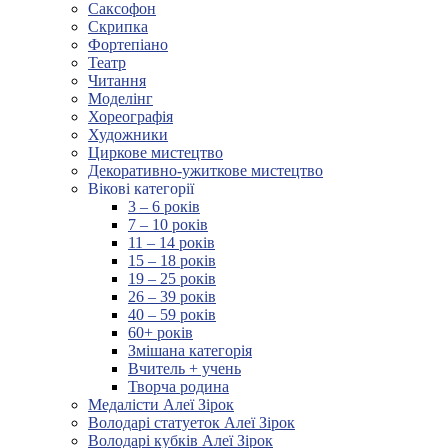
Саксофон
Скрипка
Фортепіано
Театр
Читання
Моделінг
Хореографія
Художники
Циркове мистецтво
Декоративно-ужиткове мистецтво
Вікові категорії
3 – 6 років
7 – 10 років
11 – 14 років
15 – 18 років
19 – 25 років
26 – 39 років
40 – 59 років
60+ років
Змішана категорія
Вчитель + учень
Творча родина
Медалісти Алеї Зірок
Володарі статуеток Алеї Зірок
Володарі кубків Алеї Зірок