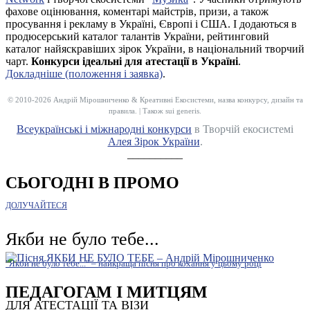
фахове оцінювання, коментарі майстрів, призи, а також
просування і рекламу в Україні, Європі і США. І додаються в
продюсерський каталог талантів України, рейтинговий
каталог найяскравіших зірок України, в національний творчий
чарт.
Конкурси ідеальні для атестації в Україні
.
Докладніше (положення і заявка)
.
© 2010-2026 Андрій Мірошниченко & Креативні Екосистеми, назва конкурсу, дизайн та
правила. | Також sui generis.
Всеукраїнські і міжнародні конкурси
в Творчій екосистемі
Алея Зірок України
.
__________
СЬОГОДНІ В ПРОМО
ДОЛУЧАЙТЕСЯ
Якби не було тебе...
"Якби не було тебе..." – найкраща пісня про кохання у цьому році
ПЕДАГОГАМ І МИТЦЯМ
ДЛЯ АТЕСТАЦІЇ ТА ВІЗИ