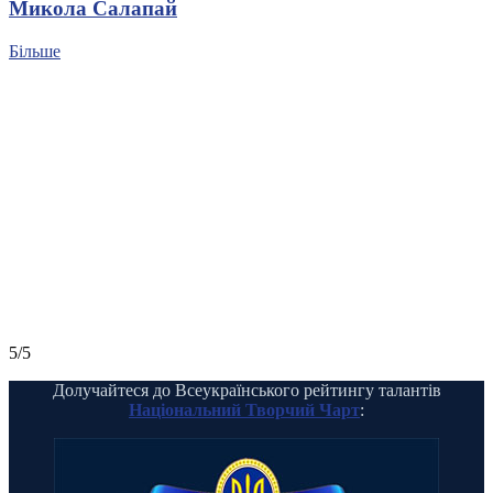
Микола Салапай
Більше
5/5
Долучайтеся до Всеукраїнського рейтингу талантів
Національний Творчий Чарт
: