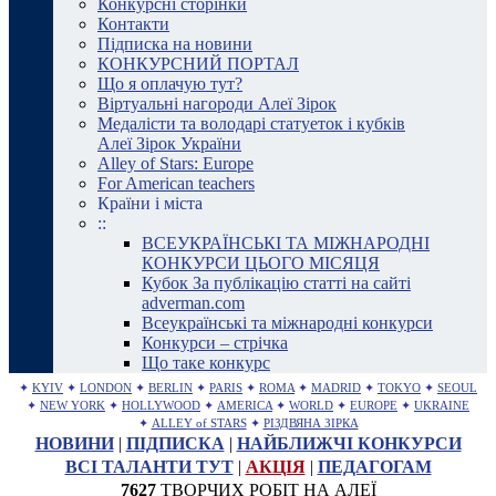
Конкурсні сторінки
Контакти
Підписка на новини
КОНКУРСНИЙ ПОРТАЛ
Що я оплачую тут?
Віртуальні нагороди Алеї Зірок
Медалісти та володарі статуеток і кубків
Алеї Зірок України
Alley of Stars: Europe
For American teachers
Країни і міста
::
ВСЕУКРАЇНСЬКІ ТА МІЖНАРОДНІ
КОНКУРСИ ЦЬОГО МІСЯЦЯ
Кубок За публікацію статті на сайті
adverman.com
Всеукраїнські та міжнародні конкурси
Конкурси – стрічка
Що таке конкурс
✦
KYIV
✦
LONDON
✦
BERLIN
✦
PARIS
✦
ROMA
✦
MADRID
✦
TOKYO
✦
SEOUL
✦
NEW YORK
✦
HOLLYWOOD
✦
AMERICA
✦
WORLD
✦
EUROPE
✦
UKRAINE
✦
ALLEY of STARS
✦
РІЗДВЯНА ЗІРКА
НОВИНИ
|
ПІДПИСКА
|
НАЙБЛИЖЧІ КОНКУРСИ
ВСІ ТАЛАНТИ ТУТ
|
АКЦІЯ
|
ПЕДАГОГАМ
7627
ТВОРЧИХ РОБІТ НА АЛЕЇ