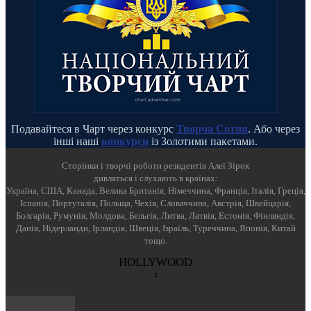
Подавайтеся в Чарт через конкурс
Творча Сотня
. Або через
інші наші
конкурси
із Золотими пакетами.
Cторінки і творчі роботи резидентів Алеї Зірок
дивляться і слухають в країнах:
Україна, США, Канада, Велика Британія, Німеччина, Франція, Італія, Греція,
Іспанія, Португалія, Польща, Чехія, Словаччина, Австрія, Швейцарія,
Болгарія, Румунія, Молдова, Бельгія, Литва, Латвія, Естонія, Фінляндія,
Данія, Нідерланди, Ірландія, Швеція, Ізраїль, Туреччина, Японія, Китай
тощо.
HOLLYWOOD