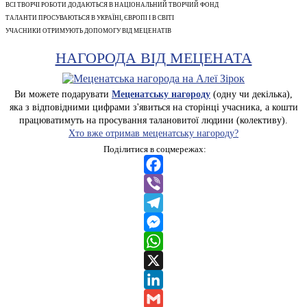
ВСІ ТВОРЧІ РОБОТИ ДОДАЮТЬСЯ В НАЦІОНАЛЬНИЙ ТВОРЧИЙ ФОНД
ТАЛАНТИ ПРОСУВАЮТЬСЯ В УКРАЇНІ, ЄВРОПІ І В СВІТІ
УЧАСНИКИ ОТРИМУЮТЬ ДОПОМОГУ ВІД МЕЦЕНАТІВ
НАГОРОДА ВІД МЕЦЕНАТА
Ви можете подарувати
Меценатську нагороду
(одну чи декілька),
яка з відповідними цифрами з'явиться на сторінці учасника, а кошти
працюватимуть на просування талановитої людини (колективу).
Хто вже отримав меценатську нагороду?
Поділитися в соцмережах:
Facebook
Viber
Telegram
Messenger
WhatsApp
X
LinkedIn