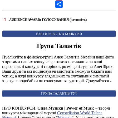
Gmail
Share
AUDIENCE AWARD: ГОЛОСУВАННЯ (натисніть)
ВІДКРИТИ ФОРМУ ДЛЯ ГОЛОСУВАННЯ
AUDIENCE AWARD
ВЗЯТИ УЧАСТЬ В КОНКУРСІ
Група Талантів
Публікуйте в фейсбук-групі Алея Талантів України ваші фото
з призами наших конкурсів, а також посилання на ваші
персональні конкурсні сторінки, розміщені тут, на Алеї Зірок.
Ваші друзі та всі поціновувачі мистецтв зможуть бажати вам
успіху, а журі конкурсу глядацьких та слухацьких симпатій
зарахує вподобайки як голосування аудиторії. Долучайтеся
↓
ГРУПА ТАЛАНТІВ ТУТ
ПРО КОНКУРСИ.
Сила Музики | Power of Music
– творчі
конкурси міжнародної мережі
Constellation World Talent
Network
і творчої екосистеми “
Музика
”. Учасники отримують