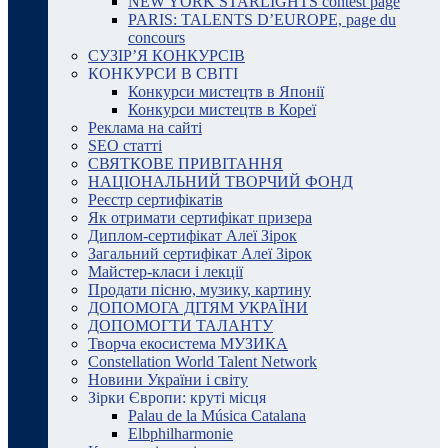
NEW YORK STARLIGHTS contest page
PARIS: TALENTS D’EUROPE, page du
concours
СУЗІР’Я КОНКУРСІВ
КОНКУРСИ В СВІТІ
Конкурси мистецтв в Японії
Конкурси мистецтв в Кореї
Реклама на сайті
SEO статті
СВЯТКОВЕ ПРИВІТАННЯ
НАЦІОНАЛЬНИЙ ТВОРЧИЙ ФОНД
Реєстр сертифікатів
Як отримати сертифікат призера
Диплом-сертифікат Алеї Зірок
Загальний сертифікат Алеї Зірок
Майстер-класи і лекції
Продати пісню, музику, картину
ДОПОМОГА ДІТЯМ УКРАЇНИ
ДОПОМОГТИ ТАЛАНТУ
Творча екосистема МУЗИКА
Constellation World Talent Network
Новини України і світу
Зірки Європи: круті місця
Palau de la Música Catalana
Elbphilharmonie