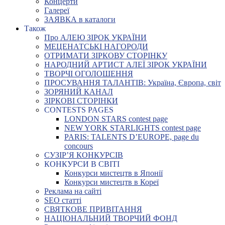
Концерти
Галереї
ЗАЯВКА в каталоги
Також
Про АЛЕЮ ЗІРОК УКРАЇНИ
МЕЦЕНАТСЬКІ НАГОРОДИ
ОТРИМАТИ ЗІРКОВУ СТОРІНКУ
НАРОДНИЙ АРТИСТ АЛЕЇ ЗІРОК УКРАЇНИ
ТВОРЧІ ОГОЛОШЕННЯ
ПРОСУВАННЯ ТАЛАНТІВ: Україна, Європа, світ
ЗОРЯНИЙ КАНАЛ
ЗІРКОВІ СТОРІНКИ
CONTESTS PAGES
LONDON STARS contest page
NEW YORK STARLIGHTS contest page
PARIS: TALENTS D’EUROPE, page du
concours
СУЗІР’Я КОНКУРСІВ
КОНКУРСИ В СВІТІ
Конкурси мистецтв в Японії
Конкурси мистецтв в Кореї
Реклама на сайті
SEO статті
СВЯТКОВЕ ПРИВІТАННЯ
НАЦІОНАЛЬНИЙ ТВОРЧИЙ ФОНД