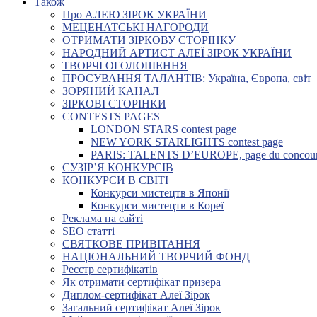
Також
Про АЛЕЮ ЗІРОК УКРАЇНИ
МЕЦЕНАТСЬКІ НАГОРОДИ
ОТРИМАТИ ЗІРКОВУ СТОРІНКУ
НАРОДНИЙ АРТИСТ АЛЕЇ ЗІРОК УКРАЇНИ
ТВОРЧІ ОГОЛОШЕННЯ
ПРОСУВАННЯ ТАЛАНТІВ: Україна, Європа, світ
ЗОРЯНИЙ КАНАЛ
ЗІРКОВІ СТОРІНКИ
CONTESTS PAGES
LONDON STARS contest page
NEW YORK STARLIGHTS contest page
PARIS: TALENTS D’EUROPE, page du concou
СУЗІР’Я КОНКУРСІВ
КОНКУРСИ В СВІТІ
Конкурси мистецтв в Японії
Конкурси мистецтв в Кореї
Реклама на сайті
SEO статті
СВЯТКОВЕ ПРИВІТАННЯ
НАЦІОНАЛЬНИЙ ТВОРЧИЙ ФОНД
Реєстр сертифікатів
Як отримати сертифікат призера
Диплом-сертифікат Алеї Зірок
Загальний сертифікат Алеї Зірок