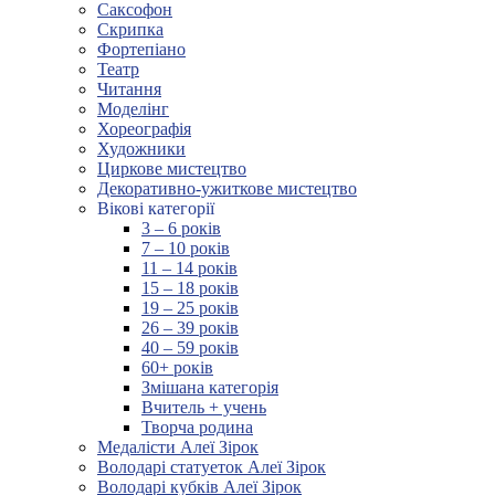
Саксофон
Скрипка
Фортепіано
Театр
Читання
Моделінг
Хореографія
Художники
Циркове мистецтво
Декоративно-ужиткове мистецтво
Вікові категорії
3 – 6 років
7 – 10 років
11 – 14 років
15 – 18 років
19 – 25 років
26 – 39 років
40 – 59 років
60+ років
Змішана категорія
Вчитель + учень
Творча родина
Медалісти Алеї Зірок
Володарі статуеток Алеї Зірок
Володарі кубків Алеї Зірок