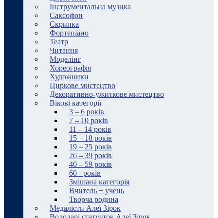
Інструментальна музика
Саксофон
Скрипка
Фортепіано
Театр
Читання
Моделінг
Хореографія
Художники
Циркове мистецтво
Декоративно-ужиткове мистецтво
Вікові категорії
3 – 6 років
7 – 10 років
11 – 14 років
15 – 18 років
19 – 25 років
26 – 39 років
40 – 59 років
60+ років
Змішана категорія
Вчитель + учень
Творча родина
Медалісти Алеї Зірок
Володарі статуеток Алеї Зірок