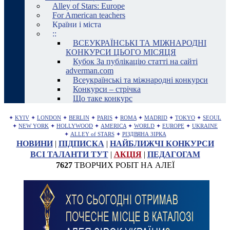
Alley of Stars: Europe
For American teachers
Країни і міста
::
ВСЕУКРАЇНСЬКІ ТА МІЖНАРОДНІ
КОНКУРСИ ЦЬОГО МІСЯЦЯ
Кубок За публікацію статті на сайті
adverman.com
Всеукраїнські та міжнародні конкурси
Конкурси – стрічка
Що таке конкурс
✦
KYIV
✦
LONDON
✦
BERLIN
✦
PARIS
✦
ROMA
✦
MADRID
✦
TOKYO
✦
SEOUL
✦
NEW YORK
✦
HOLLYWOOD
✦
AMERICA
✦
WORLD
✦
EUROPE
✦
UKRAINE
✦
ALLEY of STARS
✦
РІЗДВЯНА ЗІРКА
НОВИНИ
|
ПІДПИСКА
|
НАЙБЛИЖЧІ КОНКУРСИ
ВСІ ТАЛАНТИ ТУТ
|
АКЦІЯ
|
ПЕДАГОГАМ
7627
ТВОРЧИХ РОБІТ НА АЛЕЇ