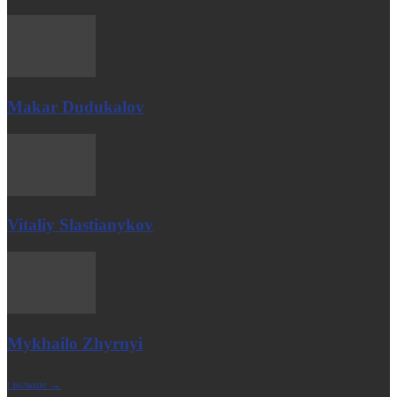
Makar Dudukalov
Vitaliy Slastianykov
Mykhailo Zhyrnyi
| Більше →