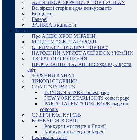
АЛЕЯ ЗІРОК УКРАЇНИ: ІСТОРІЇ УСПІХУ
Всі зіркові сторінки для конкурсантів
Концерти
Галереї
ЗАЯВКА в каталоги
Також
Про АЛЕЮ ЗІРОК УКРАЇНИ
МЕЦЕНАТСЬКІ НАГОРОДИ
ОТРИМАТИ ЗІРКОВУ СТОРІНКУ
НАРОДНИЙ АРТИСТ АЛЕЇ ЗІРОК УКРАЇНИ
ТВОРЧІ ОГОЛОШЕННЯ
ПРОСУВАННЯ ТАЛАНТІВ: Україна, Європа,
світ
ЗОРЯНИЙ КАНАЛ
ЗІРКОВІ СТОРІНКИ
CONTESTS PAGES
LONDON STARS contest page
NEW YORK STARLIGHTS contest page
PARIS: TALENTS D’EUROPE, page du
concours
СУЗІР’Я КОНКУРСІВ
КОНКУРСИ В СВІТІ
Конкурси мистецтв в Японії
Конкурси мистецтв в Кореї
Реклама на сайті