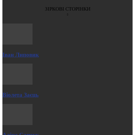
ЗІРКОВІ СТОРІНКИ
Іван Липовик
Віолета Заєць
Аліна Савчук