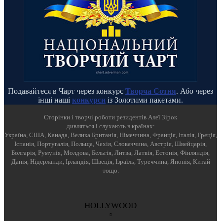
Подавайтеся в Чарт через конкурс
Творча Сотня
. Або через
інші наші
конкурси
із Золотими пакетами.
Cторінки і творчі роботи резидентів Алеї Зірок
дивляться і слухають в країнах:
Україна, США, Канада, Велика Британія, Німеччина, Франція, Італія, Греція,
Іспанія, Португалія, Польща, Чехія, Словаччина, Австрія, Швейцарія,
Болгарія, Румунія, Молдова, Бельгія, Литва, Латвія, Естонія, Фінляндія,
Данія, Нідерланди, Ірландія, Швеція, Ізраїль, Туреччина, Японія, Китай
тощо.
HOLLYWOOD