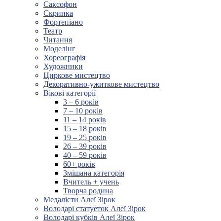
Саксофон
Скрипка
Фортепіано
Театр
Читання
Моделінг
Хореографія
Художники
Циркове мистецтво
Декоративно-ужиткове мистецтво
Вікові категорії
3 – 6 років
7 – 10 років
11 – 14 років
15 – 18 років
19 – 25 років
26 – 39 років
40 – 59 років
60+ років
Змішана категорія
Вчитель + учень
Творча родина
Медалісти Алеї Зірок
Володарі статуеток Алеї Зірок
Володарі кубків Алеї Зірок