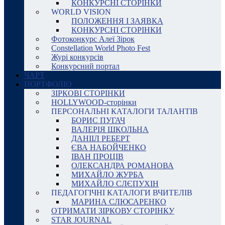
КОНКУРСНІ СТОРІНКИ
WORLD VISION
ПОЛОЖЕННЯ І ЗАЯВКА
КОНКУРСНІ СТОРІНКИ
Фотоконкурс Алеї Зірок
Constellation World Photo Fest
Журі конкурсів
Конкурсний портал
ЧАРТ
ПОРТФОЛІО
ЗІРКОВІ СТОРІНКИ
HOLLYWOOD-сторінки
ПЕРСОНАЛЬНІ КАТАЛОГИ ТАЛАНТІВ
БОРИС ПУГАЧ
ВАЛЕРІЯ ШКОЛЬНА
ДАНІІЛ РЕБЕРТ
ЄВА НАБОЙЧЕНКО
ІВАН ПРОЦІВ
ОЛЕКСАНДРА РОМАНОВА
МИХАЙЛО ЖУРБА
МИХАЙЛО СЛЄПУХІН
ПЕДАГОГІЧНІ КАТАЛОГИ ВЧИТЕЛІВ
МАРИНА СЛЮСАРЕНКО
ОТРИМАТИ ЗІРКОВУ СТОРІНКУ
STAR JOURNAL