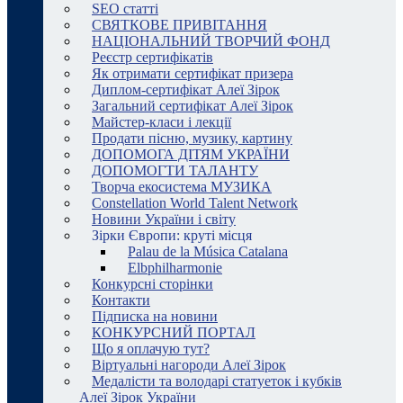
SEO статті
СВЯТКОВЕ ПРИВІТАННЯ
НАЦІОНАЛЬНИЙ ТВОРЧИЙ ФОНД
Реєстр сертифікатів
Як отримати сертифікат призера
Диплом-сертифікат Алеї Зірок
Загальний сертифікат Алеї Зірок
Майстер-класи і лекції
Продати пісню, музику, картину
ДОПОМОГА ДІТЯМ УКРАЇНИ
ДОПОМОГТИ ТАЛАНТУ
Творча екосистема МУЗИКА
Constellation World Talent Network
Новини України і світу
Зірки Європи: круті місця
Palau de la Música Catalana
Elbphilharmonie
Конкурсні сторінки
Контакти
Підписка на новини
КОНКУРСНИЙ ПОРТАЛ
Що я оплачую тут?
Віртуальні нагороди Алеї Зірок
Медалісти та володарі статуеток і кубків
Алеї Зірок України