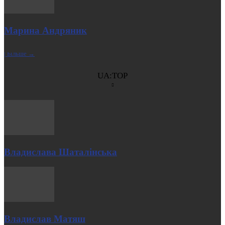
Марина Андряник
| Більше →
UA:TOP
Владислава Шаталінська
Владислав Матяш