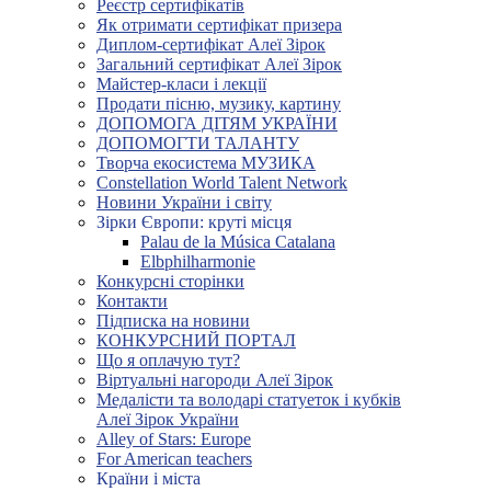
Реєстр сертифікатів
Як отримати сертифікат призера
Диплом-сертифікат Алеї Зірок
Загальний сертифікат Алеї Зірок
Майстер-класи і лекції
Продати пісню, музику, картину
ДОПОМОГА ДІТЯМ УКРАЇНИ
ДОПОМОГТИ ТАЛАНТУ
Творча екосистема МУЗИКА
Constellation World Talent Network
Новини України і світу
Зірки Європи: круті місця
Palau de la Música Catalana
Elbphilharmonie
Конкурсні сторінки
Контакти
Підписка на новини
КОНКУРСНИЙ ПОРТАЛ
Що я оплачую тут?
Віртуальні нагороди Алеї Зірок
Медалісти та володарі статуеток і кубків
Алеї Зірок України
Alley of Stars: Europe
For American teachers
Країни і міста