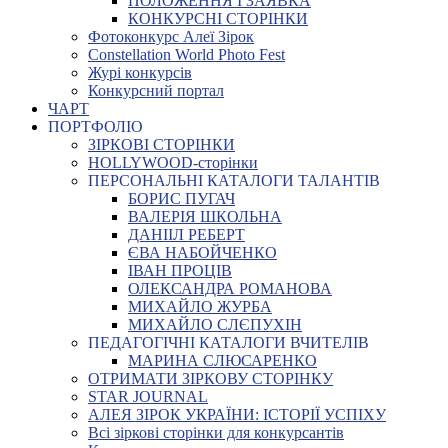
ПОЛОЖЕННЯ І ЗАЯВКА
КОНКУРСНІ СТОРІНКИ
Фотоконкурс Алеї Зірок
Constellation World Photo Fest
Журі конкурсів
Конкурсний портал
ЧАРТ
ПОРТФОЛІО
ЗІРКОВІ СТОРІНКИ
HOLLYWOOD-сторінки
ПЕРСОНАЛЬНІ КАТАЛОГИ ТАЛАНТІВ
БОРИС ПУГАЧ
ВАЛЕРІЯ ШКОЛЬНА
ДАНІІЛ РЕБЕРТ
ЄВА НАБОЙЧЕНКО
ІВАН ПРОЦІВ
ОЛЕКСАНДРА РОМАНОВА
МИХАЙЛО ЖУРБА
МИХАЙЛО СЛЄПУХІН
ПЕДАГОГІЧНІ КАТАЛОГИ ВЧИТЕЛІВ
МАРИНА СЛЮСАРЕНКО
ОТРИМАТИ ЗІРКОВУ СТОРІНКУ
STAR JOURNAL
АЛЕЯ ЗІРОК УКРАЇНИ: ІСТОРІЇ УСПІХУ
Всі зіркові сторінки для конкурсантів