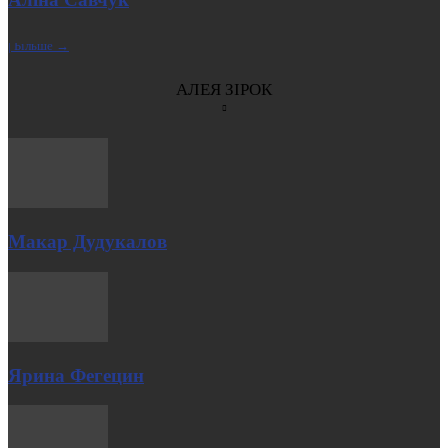
| Більше →
АЛЕЯ ЗІРОК
Макар Дудукалов
Ярина Фегецин