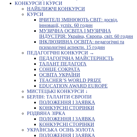
КОНКУРСИ І КУРСИ
НАЙБЛИЖЧІ КОНКУРСИ
КУРСИ
ВЧИТЕЛІ ЗМІНЮЮТЬ СВІТ: досвід,
інновації, успіх. 60 годин
МУЗИЧНА ОСВІТА І МУЗИЧНА
ІНДУСТРІЯ: Україна, Європа, світ. 60 годин
ІНКЛЮЗИВНА ОСВІТА: педагогічні та
психологічні аспекти. 15 годин
ПЕДАГОГІЧНІ КОНКУРСИ →
ПЕДАГОГІЧНА МАЙСТЕРНІСТЬ
ТАЛАНТ ПЕДАГОГА
СОНЦЕ СОКРАТА
ОСВІТА УКРАЇНИ
TEACHER’S WORLD PRIZE
EDUCATION AWARD EUROPE
МИСТЕЦЬКІ КОНКУРСИ ↓
БЕРЛІН: ТАЛАНТИ ЄВРОПИ
ПОЛОЖЕННЯ І ЗАЯВКА
КОНКУРСНІ СТОРІНКИ
РІЗДВЯНА ЗІРКА
ПОЛОЖЕННЯ І ЗАЯВКА
КОНКУРСНІ СТОРІНКИ
УКРАЇНСЬКА ОСІНЬ ЗОЛОТА
ПОЛОЖЕННЯ І ЗАЯВКА