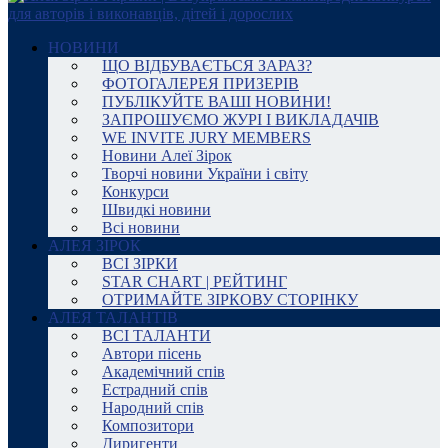
НОВИНИ
ЩО ВІДБУВАЄТЬСЯ ЗАРАЗ?
ФОТОГАЛЕРЕЯ ПРИЗЕРІВ
ПУБЛІКУЙТЕ ВАШІ НОВИНИ!
ЗАПРОШУЄМО ЖУРІ І ВИКЛАДАЧІВ
WE INVITE JURY MEMBERS
Новини Алеї Зірок
Творчі новини України і світу
Конкурси
Швидкі новини
Всі новини
АЛЕЯ ЗІРОК
ВСІ ЗІРКИ
STAR CHART | РЕЙТИНГ
ОТРИМАЙТЕ ЗІРКОВУ СТОРІНКУ
АЛЕЯ ТАЛАНТІВ
ВСІ ТАЛАНТИ
Автори пісень
Академічний спів
Естрадний спів
Народний спів
Композитори
Диригенти