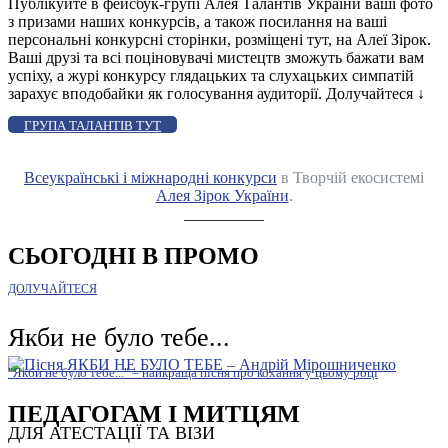
Публікуйте в фейсбук-групі Алея Талантів України ваші фото
з призами наших конкурсів, а також посилання на ваші
персональні конкурсні сторінки, розміщені тут, на Алеї Зірок.
Ваші друзі та всі поціновувачі мистецтв зможуть бажати вам
успіху, а журі конкурсу глядацьких та слухацьких симпатій
зарахує вподобайки як голосування аудиторії. Долучайтеся
↓
ГРУПА ТАЛАНТІВ ТУТ
Всеукраїнські і міжнародні конкурси
в Творчій екосистемі
Алея Зірок України
.
__________
СЬОГОДНІ В ПРОМО
ДОЛУЧАЙТЕСЯ
Якби не було тебе...
"Якби не було тебе..." – найкраща пісня про кохання у цьому році
ПЕДАГОГАМ І МИТЦЯМ
ДЛЯ АТЕСТАЦІЇ ТА ВІЗИ