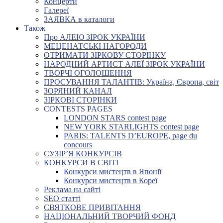
Концерти
Галереї
ЗАЯВКА в каталоги
Також
Про АЛЕЮ ЗІРОК УКРАЇНИ
МЕЦЕНАТСЬКІ НАГОРОДИ
ОТРИМАТИ ЗІРКОВУ СТОРІНКУ
НАРОДНИЙ АРТИСТ АЛЕЇ ЗІРОК УКРАЇНИ
ТВОРЧІ ОГОЛОШЕННЯ
ПРОСУВАННЯ ТАЛАНТІВ: Україна, Європа, світ
ЗОРЯНИЙ КАНАЛ
ЗІРКОВІ СТОРІНКИ
CONTESTS PAGES
LONDON STARS contest page
NEW YORK STARLIGHTS contest page
PARIS: TALENTS D’EUROPE, page du
concours
СУЗІР’Я КОНКУРСІВ
КОНКУРСИ В СВІТІ
Конкурси мистецтв в Японії
Конкурси мистецтв в Кореї
Реклама на сайті
SEO статті
СВЯТКОВЕ ПРИВІТАННЯ
НАЦІОНАЛЬНИЙ ТВОРЧИЙ ФОНД