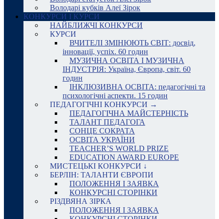
Володарі кубків Алеї Зірок
КОНКУРСИ І КУРСИ
НАЙБЛИЖЧІ КОНКУРСИ
КУРСИ
ВЧИТЕЛІ ЗМІНЮЮТЬ СВІТ: досвід,
інновації, успіх. 60 годин
МУЗИЧНА ОСВІТА І МУЗИЧНА
ІНДУСТРІЯ: Україна, Європа, світ. 60
годин
ІНКЛЮЗИВНА ОСВІТА: педагогічні та
психологічні аспекти. 15 годин
ПЕДАГОГІЧНІ КОНКУРСИ →
ПЕДАГОГІЧНА МАЙСТЕРНІСТЬ
ТАЛАНТ ПЕДАГОГА
СОНЦЕ СОКРАТА
ОСВІТА УКРАЇНИ
TEACHER’S WORLD PRIZE
EDUCATION AWARD EUROPE
МИСТЕЦЬКІ КОНКУРСИ ↓
БЕРЛІН: ТАЛАНТИ ЄВРОПИ
ПОЛОЖЕННЯ І ЗАЯВКА
КОНКУРСНІ СТОРІНКИ
РІЗДВЯНА ЗІРКА
ПОЛОЖЕННЯ І ЗАЯВКА
КОНКУРСНІ СТОРІНКИ