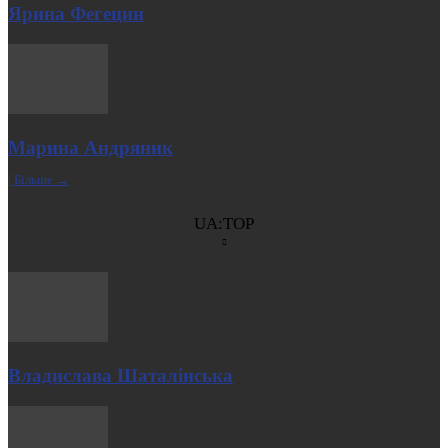
Ярина Фегецин
Марина Андряник
| Більше →
UA:TOP
Владислава Шаталінська