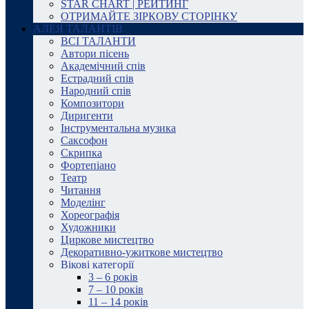
STAR CHART | РЕЙТИНГ
ОТРИМАЙТЕ ЗІРКОВУ СТОРІНКУ
АЛЕЯ ТАЛАНТІВ
ВСІ ТАЛАНТИ
Автори пісень
Академічний спів
Естрадний спів
Народний спів
Композитори
Диригенти
Інструментальна музика
Саксофон
Скрипка
Фортепіано
Театр
Читання
Моделінг
Хореографія
Художники
Циркове мистецтво
Декоративно-ужиткове мистецтво
Вікові категорії
3 – 6 років
7 – 10 років
11 – 14 років