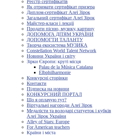
Реєстр сертифікатів
Як отримати сертифікат призера
Диплом-сертифікат Алеї Зірок
Загальний сертифікат Алеї Зірок
Майстер-класи і лекції
Продати пісню, музику, картину
ДОПОМОГА ДІТЯМ УКРАЇНИ
ДОПОМОГТИ ТАЛАНТУ
Творча екосистема МУЗИКА
Constellation World Talent Network
Новини України і світу
Зірки Європи: круті місця
Palau de la Música Catalana
Elbphilharmonie
Конкурсні сторінки
Контакти
Підписка на новини
КОНКУРСНИЙ ПОРТАЛ
Що я оплачую тут?
Віртуальні нагороди Алеї Зірок
Медалісти та володарі статуеток і кубків
Алеї Зірок України
Alley of Stars: Europe
For American teachers
Країни і міста