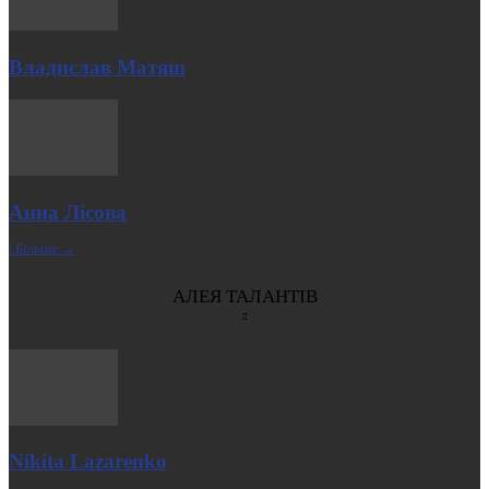
Владислав Матяш
Анна Лісова
| Більше →
АЛЕЯ ТАЛАНТІВ
Nikita Lazarenko