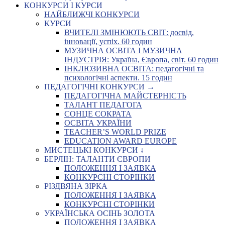
КОНКУРСИ І КУРСИ
НАЙБЛИЖЧІ КОНКУРСИ
КУРСИ
ВЧИТЕЛІ ЗМІНЮЮТЬ СВІТ: досвід,
інновації, успіх. 60 годин
МУЗИЧНА ОСВІТА І МУЗИЧНА
ІНДУСТРІЯ: Україна, Європа, світ. 60 годин
ІНКЛЮЗИВНА ОСВІТА: педагогічні та
психологічні аспекти. 15 годин
ПЕДАГОГІЧНІ КОНКУРСИ →
ПЕДАГОГІЧНА МАЙСТЕРНІСТЬ
ТАЛАНТ ПЕДАГОГА
СОНЦЕ СОКРАТА
ОСВІТА УКРАЇНИ
TEACHER’S WORLD PRIZE
EDUCATION AWARD EUROPE
МИСТЕЦЬКІ КОНКУРСИ ↓
БЕРЛІН: ТАЛАНТИ ЄВРОПИ
ПОЛОЖЕННЯ І ЗАЯВКА
КОНКУРСНІ СТОРІНКИ
РІЗДВЯНА ЗІРКА
ПОЛОЖЕННЯ І ЗАЯВКА
КОНКУРСНІ СТОРІНКИ
УКРАЇНСЬКА ОСІНЬ ЗОЛОТА
ПОЛОЖЕННЯ І ЗАЯВКА