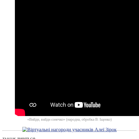
«Вийди, вийди сонечко» (народна, обробка В. Іщенко)