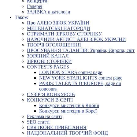
Концерти
Галереї
ЗАЯВКА в каталоги
Також
Про АЛЕЮ ЗІРОК УКРАЇНИ
МЕЦЕНАТСЬКІ НАГОРОДИ
ОТРИМАТИ ЗІРКОВУ СТОРІНКУ
НАРОДНИЙ АРТИСТ АЛЕЇ ЗІРОК УКРАЇНИ
ТВОРЧІ ОГОЛОШЕННЯ
ПРОСУВАННЯ ТАЛАНТІВ: Україна, Європа, світ
ЗОРЯНИЙ КАНАЛ
ЗІРКОВІ СТОРІНКИ
CONTESTS PAGES
LONDON STARS contest page
NEW YORK STARLIGHTS contest page
PARIS: TALENTS D’EUROPE, page du
concours
СУЗІР’Я КОНКУРСІВ
КОНКУРСИ В СВІТІ
Конкурси мистецтв в Японії
Конкурси мистецтв в Кореї
Реклама на сайті
SEO статті
СВЯТКОВЕ ПРИВІТАННЯ
НАЦІОНАЛЬНИЙ ТВОРЧИЙ ФОНД