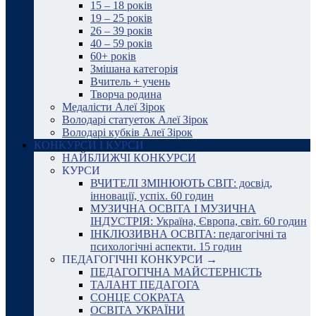
15 – 18 років
19 – 25 років
26 – 39 років
40 – 59 років
60+ років
Змішана категорія
Вчитель + учень
Творча родина
Медалісти Алеї Зірок
Володарі статуеток Алеї Зірок
Володарі кубків Алеї Зірок
КОНКУРСИ І КУРСИ
НАЙБЛИЖЧІ КОНКУРСИ
КУРСИ
ВЧИТЕЛІ ЗМІНЮЮТЬ СВІТ: досвід,
інновації, успіх. 60 годин
МУЗИЧНА ОСВІТА І МУЗИЧНА
ІНДУСТРІЯ: Україна, Європа, світ. 60 годин
ІНКЛЮЗИВНА ОСВІТА: педагогічні та
психологічні аспекти. 15 годин
ПЕДАГОГІЧНІ КОНКУРСИ →
ПЕДАГОГІЧНА МАЙСТЕРНІСТЬ
ТАЛАНТ ПЕДАГОГА
СОНЦЕ СОКРАТА
ОСВІТА УКРАЇНИ