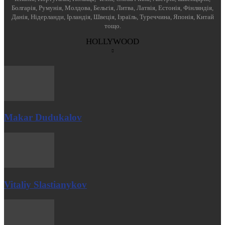
Болгарія, Румунія, Молдова, Бельгія, Литва, Латвія, Естонія, Фінляндія,
Данія, Нідерланди, Ірландія, Швеція, Ізраїль, Туреччина, Японія, Китай
тощо.
HOLLYWOOD
Makar Dudukalov
Vitaliy Slastianykov