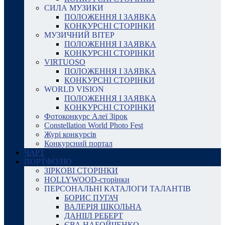
СИЛА МУЗИКИ
ПОЛОЖЕННЯ І ЗАЯВКА
КОНКУРСНІ СТОРІНКИ
МУЗИЧНИЙ ВІТЕР
ПОЛОЖЕННЯ І ЗАЯВКА
КОНКУРСНІ СТОРІНКИ
VIRTUOSO
ПОЛОЖЕННЯ І ЗАЯВКА
КОНКУРСНІ СТОРІНКИ
WORLD VISION
ПОЛОЖЕННЯ І ЗАЯВКА
КОНКУРСНІ СТОРІНКИ
Фотоконкурс Алеї Зірок
Constellation World Photo Fest
Журі конкурсів
Конкурсний портал
ЧАРТ
ПОРТФОЛІО
ЗІРКОВІ СТОРІНКИ
HOLLYWOOD-сторінки
ПЕРСОНАЛЬНІ КАТАЛОГИ ТАЛАНТІВ
БОРИС ПУГАЧ
ВАЛЕРІЯ ШКОЛЬНА
ДАНІІЛ РЕБЕРТ
ЄВА НАБОЙЧЕНКО