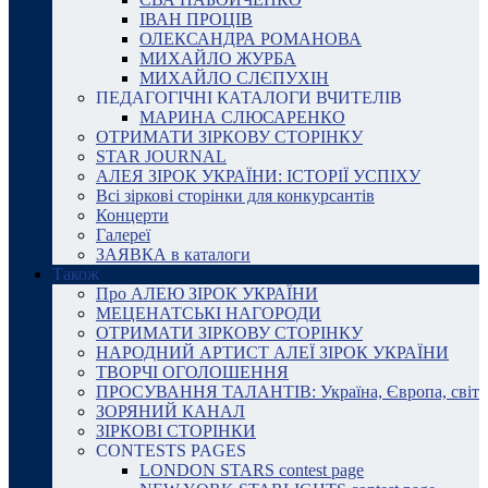
ІВАН ПРОЦІВ
ОЛЕКСАНДРА РОМАНОВА
МИХАЙЛО ЖУРБА
МИХАЙЛО СЛЄПУХІН
ПЕДАГОГІЧНІ КАТАЛОГИ ВЧИТЕЛІВ
МАРИНА СЛЮСАРЕНКО
ОТРИМАТИ ЗІРКОВУ СТОРІНКУ
STAR JOURNAL
АЛЕЯ ЗІРОК УКРАЇНИ: ІСТОРІЇ УСПІХУ
Всі зіркові сторінки для конкурсантів
Концерти
Галереї
ЗАЯВКА в каталоги
Також
Про АЛЕЮ ЗІРОК УКРАЇНИ
МЕЦЕНАТСЬКІ НАГОРОДИ
ОТРИМАТИ ЗІРКОВУ СТОРІНКУ
НАРОДНИЙ АРТИСТ АЛЕЇ ЗІРОК УКРАЇНИ
ТВОРЧІ ОГОЛОШЕННЯ
ПРОСУВАННЯ ТАЛАНТІВ: Україна, Європа, світ
ЗОРЯНИЙ КАНАЛ
ЗІРКОВІ СТОРІНКИ
CONTESTS PAGES
LONDON STARS contest page