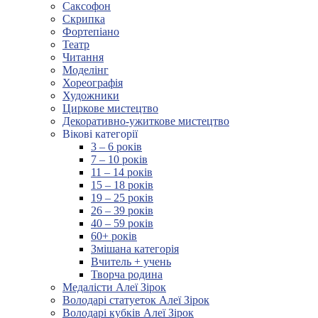
Саксофон
Скрипка
Фортепіано
Театр
Читання
Моделінг
Хореографія
Художники
Циркове мистецтво
Декоративно-ужиткове мистецтво
Вікові категорії
3 – 6 років
7 – 10 років
11 – 14 років
15 – 18 років
19 – 25 років
26 – 39 років
40 – 59 років
60+ років
Змішана категорія
Вчитель + учень
Творча родина
Медалісти Алеї Зірок
Володарі статуеток Алеї Зірок
Володарі кубків Алеї Зірок