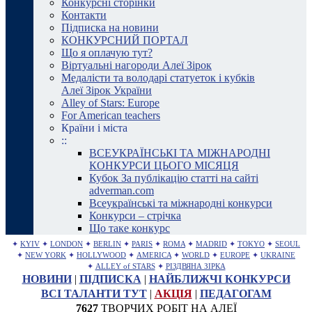
Конкурсні сторінки
Контакти
Підписка на новини
КОНКУРСНИЙ ПОРТАЛ
Що я оплачую тут?
Віртуальні нагороди Алеї Зірок
Медалісти та володарі статуеток і кубків
Алеї Зірок України
Alley of Stars: Europe
For American teachers
Країни і міста
::
ВСЕУКРАЇНСЬКІ ТА МІЖНАРОДНІ
КОНКУРСИ ЦЬОГО МІСЯЦЯ
Кубок За публікацію статті на сайті
adverman.com
Всеукраїнські та міжнародні конкурси
Конкурси – стрічка
Що таке конкурс
✦
KYIV
✦
LONDON
✦
BERLIN
✦
PARIS
✦
ROMA
✦
MADRID
✦
TOKYO
✦
SEOUL
✦
NEW YORK
✦
HOLLYWOOD
✦
AMERICA
✦
WORLD
✦
EUROPE
✦
UKRAINE
✦
ALLEY of STARS
✦
РІЗДВЯНА ЗІРКА
НОВИНИ
|
ПІДПИСКА
|
НАЙБЛИЖЧІ КОНКУРСИ
ВСІ ТАЛАНТИ ТУТ
|
АКЦІЯ
|
ПЕДАГОГАМ
7627
ТВОРЧИХ РОБІТ НА АЛЕЇ