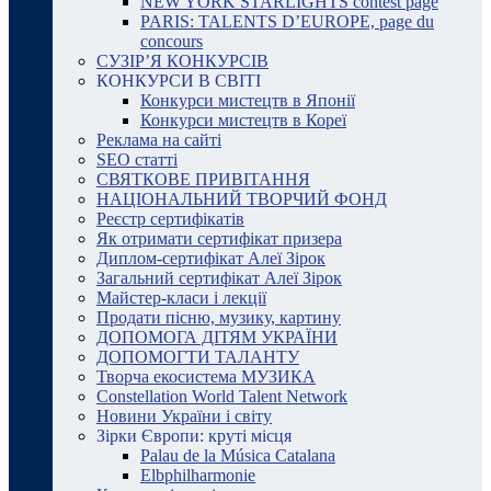
NEW YORK STARLIGHTS contest page
PARIS: TALENTS D’EUROPE, page du
concours
СУЗІР’Я КОНКУРСІВ
КОНКУРСИ В СВІТІ
Конкурси мистецтв в Японії
Конкурси мистецтв в Кореї
Реклама на сайті
SEO статті
СВЯТКОВЕ ПРИВІТАННЯ
НАЦІОНАЛЬНИЙ ТВОРЧИЙ ФОНД
Реєстр сертифікатів
Як отримати сертифікат призера
Диплом-сертифікат Алеї Зірок
Загальний сертифікат Алеї Зірок
Майстер-класи і лекції
Продати пісню, музику, картину
ДОПОМОГА ДІТЯМ УКРАЇНИ
ДОПОМОГТИ ТАЛАНТУ
Творча екосистема МУЗИКА
Constellation World Talent Network
Новини України і світу
Зірки Європи: круті місця
Palau de la Música Catalana
Elbphilharmonie