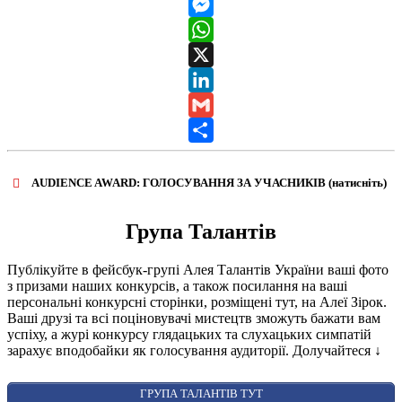
Telegram
Messenger
WhatsApp
X
LinkedIn
Gmail
Share
AUDIENCE AWARD: ГОЛОСУВАННЯ ЗА УЧАСНИКІВ (натисніть)
ВІДКРИТИ ФОРМУ ДЛЯ ГОЛОСУВАННЯ
AUDIENCE AWARD
Група Талантів
Публікуйте в фейсбук-групі Алея Талантів України ваші фото
з призами наших конкурсів, а також посилання на ваші
персональні конкурсні сторінки, розміщені тут, на Алеї Зірок.
Ваші друзі та всі поціновувачі мистецтв зможуть бажати вам
успіху, а журі конкурсу глядацьких та слухацьких симпатій
зарахує вподобайки як голосування аудиторії. Долучайтеся
↓
ГРУПА ТАЛАНТІВ ТУТ