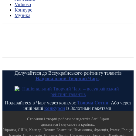
Virtuoso
Конкурс
Музика
Долучайтеся до Всеукраїнського рейтингу талантів
Національний Творчий Чарт
:
Подавайтеся в Чарт через конкурс
Творча Сотня
. Або через
інші наші
конкурси
із Золотими пакетами.
Cторінки і творчі роботи резидентів Алеї Зірок
дивляться і слухають в країнах:
Україна, США, Канада, Велика Британія, Німеччина, Франція, Італія, Греція,
Іспанія, Португалія, Польща, Чехія, Словаччина, Австрія, Швейцарія,