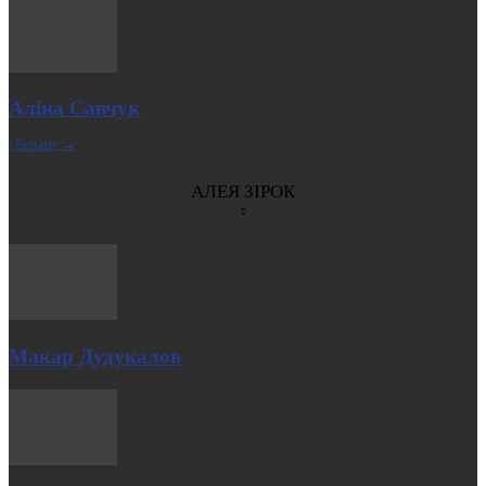
Аліна Савчук
| Більше →
АЛЕЯ ЗІРОК
Макар Дудукалов