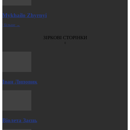
Mykhailo Zhyrnyi
| Більше →
ЗІРКОВІ СТОРІНКИ
Іван Липовик
Віолета Заєць