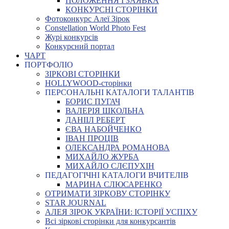
ПОЛОЖЕННЯ І ЗАЯВКА
КОНКУРСНІ СТОРІНКИ
Фотоконкурс Алеї Зірок
Constellation World Photo Fest
Журі конкурсів
Конкурсний портал
ЧАРТ
ПОРТФОЛІО
ЗІРКОВІ СТОРІНКИ
HOLLYWOOD-сторінки
ПЕРСОНАЛЬНІ КАТАЛОГИ ТАЛАНТІВ
БОРИС ПУГАЧ
ВАЛЕРІЯ ШКОЛЬНА
ДАНІІЛ РЕБЕРТ
ЄВА НАБОЙЧЕНКО
ІВАН ПРОЦІВ
ОЛЕКСАНДРА РОМАНОВА
МИХАЙЛО ЖУРБА
МИХАЙЛО СЛЄПУХІН
ПЕДАГОГІЧНІ КАТАЛОГИ ВЧИТЕЛІВ
МАРИНА СЛЮСАРЕНКО
ОТРИМАТИ ЗІРКОВУ СТОРІНКУ
STAR JOURNAL
АЛЕЯ ЗІРОК УКРАЇНИ: ІСТОРІЇ УСПІХУ
Всі зіркові сторінки для конкурсантів