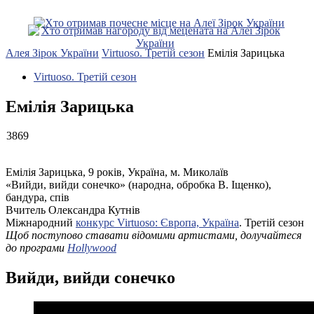
Алея Зірок України
Virtuoso. Третій сезон
Емілія Зарицька
Virtuoso. Третій сезон
Емілія Зарицька
3869
Емілія Зарицька, 9 років, Україна, м. Миколаїв
«Вийди, вийди сонечко» (народна, обробка В. Іщенко),
бандура, спів
Вчитель Олександра Кутнів
Міжнародний
конкурс Virtuoso: Європа, Україна
. Третій сезон
Щоб поступово ставати відомими артистами, долучайтеся
до програми
Hollywood
Вийди, вийди сонечко