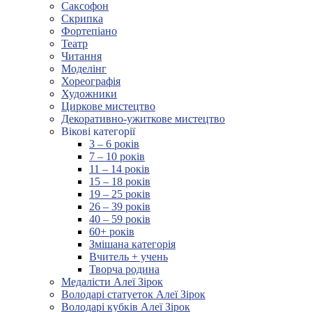
Саксофон
Скрипка
Фортепіано
Театр
Читання
Моделінг
Хореографія
Художники
Циркове мистецтво
Декоративно-ужиткове мистецтво
Вікові категорії
3 – 6 років
7 – 10 років
11 – 14 років
15 – 18 років
19 – 25 років
26 – 39 років
40 – 59 років
60+ років
Змішана категорія
Вчитель + учень
Творча родина
Медалісти Алеї Зірок
Володарі статуеток Алеї Зірок
Володарі кубків Алеї Зірок