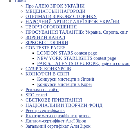
Також
Про АЛЕЮ ЗІРОК УКРАЇНИ
МЕЦЕНАТСЬКІ НАГОРОДИ
ОТРИМАТИ ЗІРКОВУ СТОРІНКУ
НАРОДНИЙ АРТИСТ АЛЕЇ ЗІРОК УКРАЇНИ
ТВОРЧІ ОГОЛОШЕННЯ
ПРОСУВАННЯ ТАЛАНТІВ: Україна, Європа, світ
ЗОРЯНИЙ КАНАЛ
ЗІРКОВІ СТОРІНКИ
CONTESTS PAGES
LONDON STARS contest page
NEW YORK STARLIGHTS contest page
PARIS: TALENTS D’EUROPE, page du concou
СУЗІР’Я КОНКУРСІВ
КОНКУРСИ В СВІТІ
Конкурси мистецтв в Японії
Конкурси мистецтв в Кореї
Реклама на сайті
SEO статті
СВЯТКОВЕ ПРИВІТАННЯ
НАЦІОНАЛЬНИЙ ТВОРЧИЙ ФОНД
Реєстр сертифікатів
Як отримати сертифікат призера
Диплом-сертифікат Алеї Зірок
Загальний сертифікат Алеї Зірок