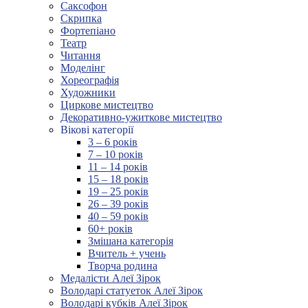
Саксофон
Скрипка
Фортепіано
Театр
Читання
Моделінг
Хореографія
Художники
Циркове мистецтво
Декоративно-ужиткове мистецтво
Вікові категорії
3 – 6 років
7 – 10 років
11 – 14 років
15 – 18 років
19 – 25 років
26 – 39 років
40 – 59 років
60+ років
Змішана категорія
Вчитель + учень
Творча родина
Медалісти Алеї Зірок
Володарі статуеток Алеї Зірок
Володарі кубків Алеї Зірок