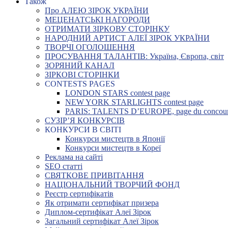
Також
Про АЛЕЮ ЗІРОК УКРАЇНИ
МЕЦЕНАТСЬКІ НАГОРОДИ
ОТРИМАТИ ЗІРКОВУ СТОРІНКУ
НАРОДНИЙ АРТИСТ АЛЕЇ ЗІРОК УКРАЇНИ
ТВОРЧІ ОГОЛОШЕННЯ
ПРОСУВАННЯ ТАЛАНТІВ: Україна, Європа, світ
ЗОРЯНИЙ КАНАЛ
ЗІРКОВІ СТОРІНКИ
CONTESTS PAGES
LONDON STARS contest page
NEW YORK STARLIGHTS contest page
PARIS: TALENTS D’EUROPE, page du concou
СУЗІР’Я КОНКУРСІВ
КОНКУРСИ В СВІТІ
Конкурси мистецтв в Японії
Конкурси мистецтв в Кореї
Реклама на сайті
SEO статті
СВЯТКОВЕ ПРИВІТАННЯ
НАЦІОНАЛЬНИЙ ТВОРЧИЙ ФОНД
Реєстр сертифікатів
Як отримати сертифікат призера
Диплом-сертифікат Алеї Зірок
Загальний сертифікат Алеї Зірок