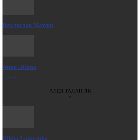
Владислав Матяш
Анна Лісова
| Більше →
АЛЕЯ ТАЛАНТІВ
Nikita Lazarenko