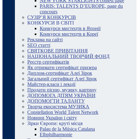
NEW YORK STARLIGHTS contest page
PARIS: TALENTS D’EUROPE, page du
concours
СУЗІР’Я КОНКУРСІВ
КОНКУРСИ В СВІТІ
Конкурси мистецтв в Японії
Конкурси мистецтв в Кореї
Реклама на сайті
SEO статті
СВЯТКОВЕ ПРИВІТАННЯ
НАЦІОНАЛЬНИЙ ТВОРЧИЙ ФОНД
Реєстр сертифікатів
Як отримати сертифікат призера
Диплом-сертифікат Алеї Зірок
Загальний сертифікат Алеї Зірок
Майстер-класи і лекції
Продати пісню, музику, картину
ДОПОМОГА ДІТЯМ УКРАЇНИ
ДОПОМОГТИ ТАЛАНТУ
Творча екосистема МУЗИКА
Constellation World Talent Network
Новини України і світу
Зірки Європи: круті місця
Palau de la Música Catalana
Elbphilharmonie