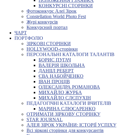
ПОЛОЖЕННЯ І ЗАЯВКА
КОНКУРСНІ СТОРІНКИ
Фотоконкурс Алеї Зірок
Constellation World Photo Fest
Журі конкурсів
Конкурсний портал
ЧАРТ
ПОРТФОЛІО
ЗІРКОВІ СТОРІНКИ
HOLLYWOOD-сторінки
ПЕРСОНАЛЬНІ КАТАЛОГИ ТАЛАНТІВ
БОРИС ПУГАЧ
ВАЛЕРІЯ ШКОЛЬНА
ДАНІІЛ РЕБЕРТ
ЄВА НАБОЙЧЕНКО
ІВАН ПРОЦІВ
ОЛЕКСАНДРА РОМАНОВА
МИХАЙЛО ЖУРБА
МИХАЙЛО СЛЄПУХІН
ПЕДАГОГІЧНІ КАТАЛОГИ ВЧИТЕЛІВ
МАРИНА СЛЮСАРЕНКО
ОТРИМАТИ ЗІРКОВУ СТОРІНКУ
STAR JOURNAL
АЛЕЯ ЗІРОК УКРАЇНИ: ІСТОРІЇ УСПІХУ
Всі зіркові сторінки для конкурсантів