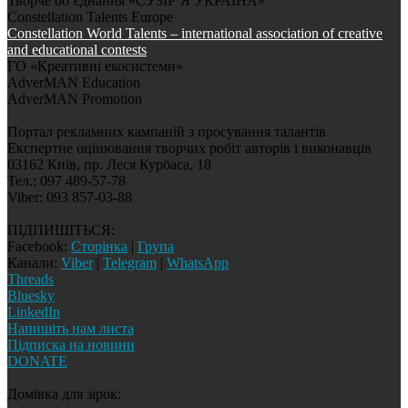
Творче об’єднання «СУЗІР’Я УКРАЇНА»
Constellation Talents Europe
Constellation World Talents – international association of creative
and educational contests
ГО «Креативні екосистеми»
AdverMAN Education
AdverMAN Promotion
Портал рекламних кампаній з просування талантів
Експертне оцінювання творчих робіт авторів і виконавців
03162 Київ, пр. Леся Курбаса, 18
Тел.: 097 489-57-78
Viber: 093 857-03-88
ПІДПИШІТЬСЯ:
Facebook:
Сторінка
|
Група
Канали:
Viber
|
Telegram
|
WhatsApp
Threads
Bluesky
LinkedIn
Напишіть нам листа
Підписка на новини
DONATE
Домівка для зірок: