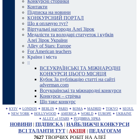
Конкурсні сторінки
Контакти
Підписка на новини
КОНКУРСНИЙ ПОРТАЛ
Що я оплачую тут?
Віртуальні нагороди Алеї Зірок
Медалісти та володарі статуеток і кубків
Алеї Зірок України
Alley of Stars: Europe
For American teachers
Країни і міста
::
ВСЕУКРАЇНСЬКІ ТА МІЖНАРОДНІ
КОНКУРСИ ЦЬОГО МІСЯЦЯ
Кубок За публікацію статті на сайті
adverman.com
Всеукраїнські та міжнародні конкурси
Конкурси – стрічка
Що таке конкурс
✦
KYIV
✦
LONDON
✦
BERLIN
✦
PARIS
✦
ROMA
✦
MADRID
✦
TOKYO
✦
SEOUL
✦
NEW YORK
✦
HOLLYWOOD
✦
AMERICA
✦
WORLD
✦
EUROPE
✦
UKRAINE
✦
ALLEY of STARS
✦
РІЗДВЯНА ЗІРКА
НОВИНИ
|
ПІДПИСКА
|
НАЙБЛИЖЧІ КОНКУРСИ
ВСІ ТАЛАНТИ ТУТ
|
АКЦІЯ
|
ПЕДАГОГАМ
7627
ТВОРЧИХ РОБІТ НА АЛЕЇ