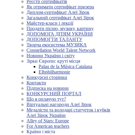
Реєстр сертифікатів
Як отримати сертифікат призера
Диплом-сертифікат Алеї Зірок
Загальний сертифікат Алеї Зірок
Майстер-класи і лекції
Продати пісню, музику, картину
ДОПОМОГА ДІТЯМ УКРАЇНИ
ДОПОМОГТИ ТАЛАНТУ
Творча екосистема МУЗИКА
Constellation World Talent Network
Новини України і світу
Зірки Європи: круті місця
Palau de la Música Catalana
Elbphilharmonie
Конкурсні сторінки
Контакти
Підписка на новини
КОНКУРСНИЙ ПОРТАЛ
Що я оплачую тут?
Віртуальні нагороди Алеї Зірок
Медалісти та володарі статуеток і кубків
Алеї Зірок України
Alley of Stars: Europe
For American teachers
Країни і міста