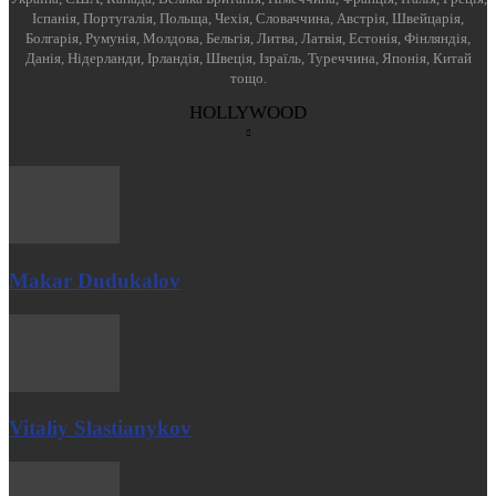
Іспанія, Португалія, Польща, Чехія, Словаччина, Австрія, Швейцарія,
Болгарія, Румунія, Молдова, Бельгія, Литва, Латвія, Естонія, Фінляндія,
Данія, Нідерланди, Ірландія, Швеція, Ізраїль, Туреччина, Японія, Китай
тощо.
HOLLYWOOD
Makar Dudukalov
Vitaliy Slastianykov