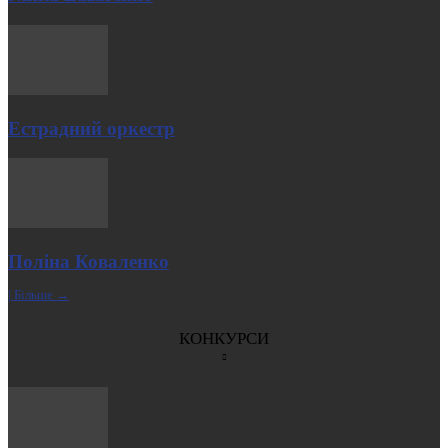
Естрадний оркестр
Поліна Коваленко
| Більше →
КОНКУРСИ