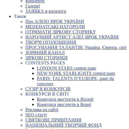
Концерти
Галереї
ЗАЯВКА в каталоги
Також
Про АЛЕЮ ЗІРОК УКРАЇНИ
МЕЦЕНАТСЬКІ НАГОРОДИ
ОТРИМАТИ ЗІРКОВУ СТОРІНКУ
НАРОДНИЙ АРТИСТ АЛЕЇ ЗІРОК УКРАЇНИ
ТВОРЧІ ОГОЛОШЕННЯ
ПРОСУВАННЯ ТАЛАНТІВ: Україна, Європа, світ
ЗОРЯНИЙ КАНАЛ
ЗІРКОВІ СТОРІНКИ
CONTESTS PAGES
LONDON STARS contest page
NEW YORK STARLIGHTS contest page
PARIS: TALENTS D’EUROPE, page du
concours
СУЗІР’Я КОНКУРСІВ
КОНКУРСИ В СВІТІ
Конкурси мистецтв в Японії
Конкурси мистецтв в Кореї
Реклама на сайті
SEO статті
СВЯТКОВЕ ПРИВІТАННЯ
НАЦІОНАЛЬНИЙ ТВОРЧИЙ ФОНД