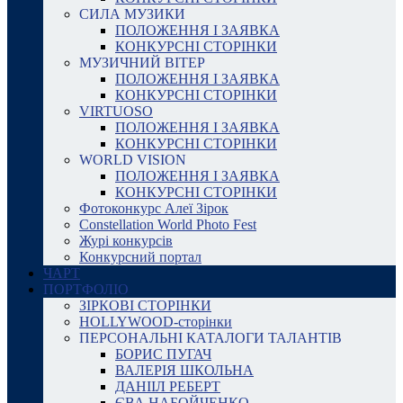
СИЛА МУЗИКИ
ПОЛОЖЕННЯ І ЗАЯВКА
КОНКУРСНІ СТОРІНКИ
МУЗИЧНИЙ ВІТЕР
ПОЛОЖЕННЯ І ЗАЯВКА
КОНКУРСНІ СТОРІНКИ
VIRTUOSO
ПОЛОЖЕННЯ І ЗАЯВКА
КОНКУРСНІ СТОРІНКИ
WORLD VISION
ПОЛОЖЕННЯ І ЗАЯВКА
КОНКУРСНІ СТОРІНКИ
Фотоконкурс Алеї Зірок
Constellation World Photo Fest
Журі конкурсів
Конкурсний портал
ЧАРТ
ПОРТФОЛІО
ЗІРКОВІ СТОРІНКИ
HOLLYWOOD-сторінки
ПЕРСОНАЛЬНІ КАТАЛОГИ ТАЛАНТІВ
БОРИС ПУГАЧ
ВАЛЕРІЯ ШКОЛЬНА
ДАНІІЛ РЕБЕРТ
ЄВА НАБОЙЧЕНКО