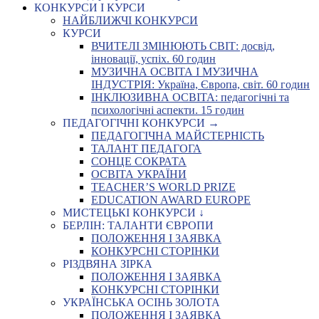
КОНКУРСИ І КУРСИ
НАЙБЛИЖЧІ КОНКУРСИ
КУРСИ
ВЧИТЕЛІ ЗМІНЮЮТЬ СВІТ: досвід,
інновації, успіх. 60 годин
МУЗИЧНА ОСВІТА І МУЗИЧНА
ІНДУСТРІЯ: Україна, Європа, світ. 60 годин
ІНКЛЮЗИВНА ОСВІТА: педагогічні та
психологічні аспекти. 15 годин
ПЕДАГОГІЧНІ КОНКУРСИ →
ПЕДАГОГІЧНА МАЙСТЕРНІСТЬ
ТАЛАНТ ПЕДАГОГА
СОНЦЕ СОКРАТА
ОСВІТА УКРАЇНИ
TEACHER’S WORLD PRIZE
EDUCATION AWARD EUROPE
МИСТЕЦЬКІ КОНКУРСИ ↓
БЕРЛІН: ТАЛАНТИ ЄВРОПИ
ПОЛОЖЕННЯ І ЗАЯВКА
КОНКУРСНІ СТОРІНКИ
РІЗДВЯНА ЗІРКА
ПОЛОЖЕННЯ І ЗАЯВКА
КОНКУРСНІ СТОРІНКИ
УКРАЇНСЬКА ОСІНЬ ЗОЛОТА
ПОЛОЖЕННЯ І ЗАЯВКА