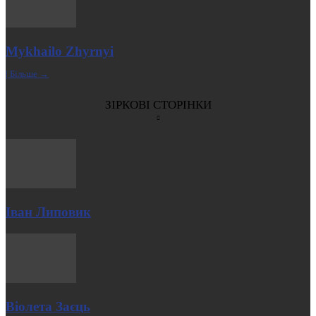
Mykhailo Zhyrnyi
| Більше →
ЗІРКОВІ СТОРІНКИ
Іван Липовик
Віолета Заєць