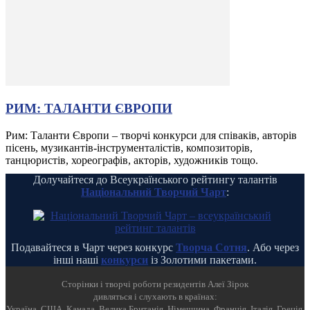
РИМ: ТАЛАНТИ ЄВРОПИ
Рим: Таланти Європи – творчі конкурси для співаків, авторів
пісень, музикантів-інструменталістів, композиторів,
танцюристів, хореографів, акторів, художників тощо.
Долучайтеся до Всеукраїнського рейтингу талантів
Національний Творчий Чарт
:
Подавайтеся в Чарт через конкурс
Творча Сотня
. Або через
інші наші
конкурси
із Золотими пакетами.
Cторінки і творчі роботи резидентів Алеї Зірок
дивляться і слухають в країнах:
Україна, США, Канада, Велика Британія, Німеччина, Франція, Італія, Греція,