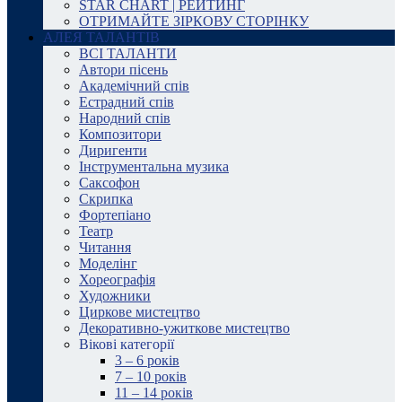
STAR CHART | РЕЙТИНГ
ОТРИМАЙТЕ ЗІРКОВУ СТОРІНКУ
АЛЕЯ ТАЛАНТІВ
ВСІ ТАЛАНТИ
Автори пісень
Академічний спів
Естрадний спів
Народний спів
Композитори
Диригенти
Інструментальна музика
Саксофон
Скрипка
Фортепіано
Театр
Читання
Моделінг
Хореографія
Художники
Циркове мистецтво
Декоративно-ужиткове мистецтво
Вікові категорії
3 – 6 років
7 – 10 років
11 – 14 років