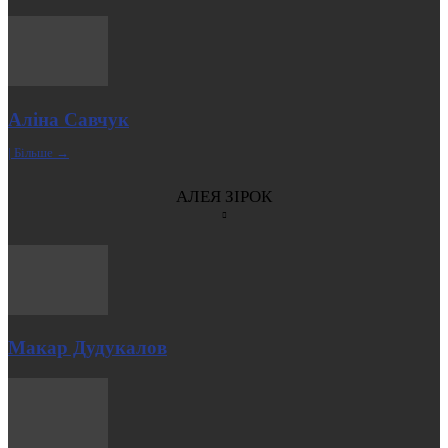
Аліна Савчук
| Більше →
АЛЕЯ ЗІРОК
Макар Дудукалов