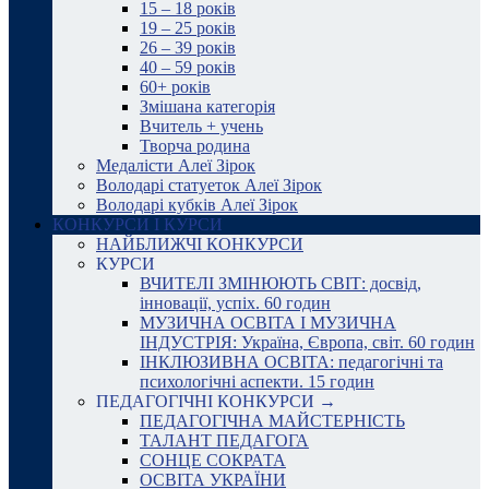
15 – 18 років
19 – 25 років
26 – 39 років
40 – 59 років
60+ років
Змішана категорія
Вчитель + учень
Творча родина
Медалісти Алеї Зірок
Володарі статуеток Алеї Зірок
Володарі кубків Алеї Зірок
КОНКУРСИ І КУРСИ
НАЙБЛИЖЧІ КОНКУРСИ
КУРСИ
ВЧИТЕЛІ ЗМІНЮЮТЬ СВІТ: досвід,
інновації, успіх. 60 годин
МУЗИЧНА ОСВІТА І МУЗИЧНА
ІНДУСТРІЯ: Україна, Європа, світ. 60 годин
ІНКЛЮЗИВНА ОСВІТА: педагогічні та
психологічні аспекти. 15 годин
ПЕДАГОГІЧНІ КОНКУРСИ →
ПЕДАГОГІЧНА МАЙСТЕРНІСТЬ
ТАЛАНТ ПЕДАГОГА
СОНЦЕ СОКРАТА
ОСВІТА УКРАЇНИ