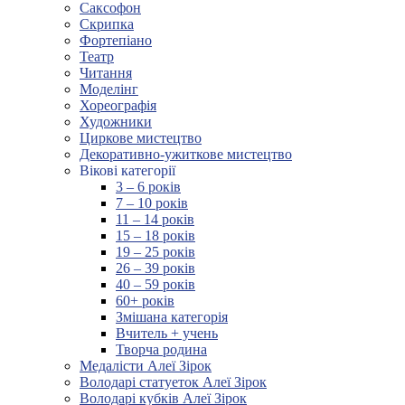
Саксофон
Скрипка
Фортепіано
Театр
Читання
Моделінг
Хореографія
Художники
Циркове мистецтво
Декоративно-ужиткове мистецтво
Вікові категорії
3 – 6 років
7 – 10 років
11 – 14 років
15 – 18 років
19 – 25 років
26 – 39 років
40 – 59 років
60+ років
Змішана категорія
Вчитель + учень
Творча родина
Медалісти Алеї Зірок
Володарі статуеток Алеї Зірок
Володарі кубків Алеї Зірок