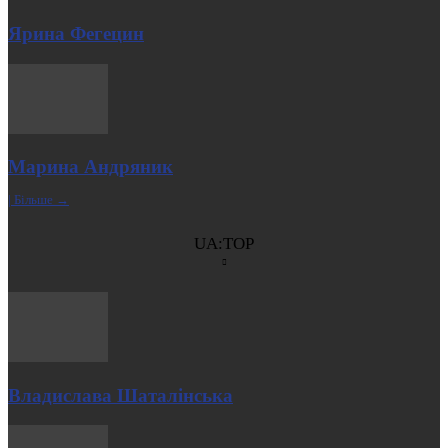
Ярина Фегецин
Марина Андряник
| Більше →
UA:TOP
Владислава Шаталінська