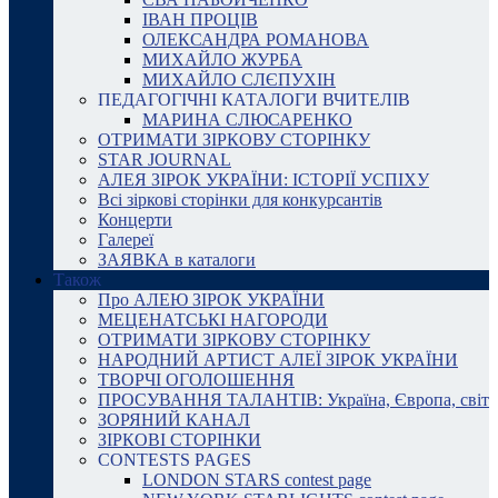
ІВАН ПРОЦІВ
ОЛЕКСАНДРА РОМАНОВА
МИХАЙЛО ЖУРБА
МИХАЙЛО СЛЄПУХІН
ПЕДАГОГІЧНІ КАТАЛОГИ ВЧИТЕЛІВ
МАРИНА СЛЮСАРЕНКО
ОТРИМАТИ ЗІРКОВУ СТОРІНКУ
STAR JOURNAL
АЛЕЯ ЗІРОК УКРАЇНИ: ІСТОРІЇ УСПІХУ
Всі зіркові сторінки для конкурсантів
Концерти
Галереї
ЗАЯВКА в каталоги
Також
Про АЛЕЮ ЗІРОК УКРАЇНИ
МЕЦЕНАТСЬКІ НАГОРОДИ
ОТРИМАТИ ЗІРКОВУ СТОРІНКУ
НАРОДНИЙ АРТИСТ АЛЕЇ ЗІРОК УКРАЇНИ
ТВОРЧІ ОГОЛОШЕННЯ
ПРОСУВАННЯ ТАЛАНТІВ: Україна, Європа, світ
ЗОРЯНИЙ КАНАЛ
ЗІРКОВІ СТОРІНКИ
CONTESTS PAGES
LONDON STARS contest page