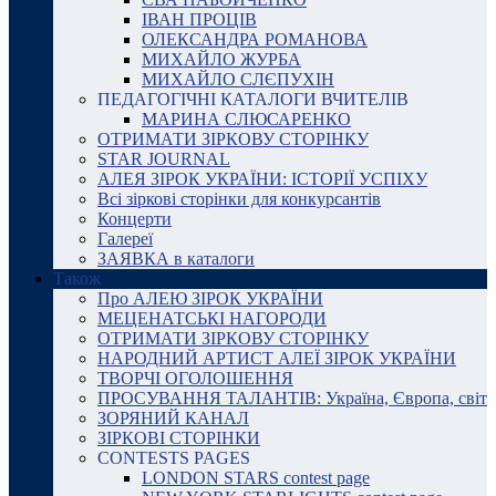
ІВАН ПРОЦІВ
ОЛЕКСАНДРА РОМАНОВА
МИХАЙЛО ЖУРБА
МИХАЙЛО СЛЄПУХІН
ПЕДАГОГІЧНІ КАТАЛОГИ ВЧИТЕЛІВ
МАРИНА СЛЮСАРЕНКО
ОТРИМАТИ ЗІРКОВУ СТОРІНКУ
STAR JOURNAL
АЛЕЯ ЗІРОК УКРАЇНИ: ІСТОРІЇ УСПІХУ
Всі зіркові сторінки для конкурсантів
Концерти
Галереї
ЗАЯВКА в каталоги
Також
Про АЛЕЮ ЗІРОК УКРАЇНИ
МЕЦЕНАТСЬКІ НАГОРОДИ
ОТРИМАТИ ЗІРКОВУ СТОРІНКУ
НАРОДНИЙ АРТИСТ АЛЕЇ ЗІРОК УКРАЇНИ
ТВОРЧІ ОГОЛОШЕННЯ
ПРОСУВАННЯ ТАЛАНТІВ: Україна, Європа, світ
ЗОРЯНИЙ КАНАЛ
ЗІРКОВІ СТОРІНКИ
CONTESTS PAGES
LONDON STARS contest page