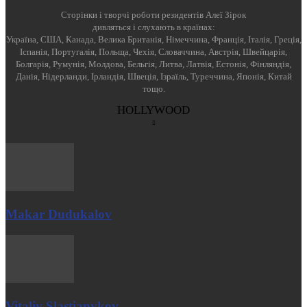
Cторінки і творчі роботи резидентів Алеї Зірок
дивляться і слухають в країнах:
Україна, США, Канада, Велика Британія, Німеччина, Франція, Італія, Греція,
Іспанія, Португалія, Польща, Чехія, Словаччина, Австрія, Швейцарія,
Болгарія, Румунія, Молдова, Бельгія, Литва, Латвія, Естонія, Фінляндія,
Данія, Нідерланди, Ірландія, Швеція, Ізраїль, Туреччина, Японія, Китай
тощо.
HOLLYWOOD
Makar Dudukalov
Vitaliy Slastianykov