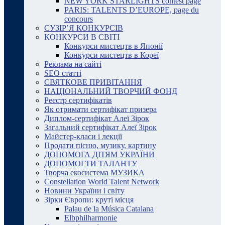
NEW YORK STARLIGHTS contest page
PARIS: TALENTS D’EUROPE, page du
concours
СУЗІР’Я КОНКУРСІВ
КОНКУРСИ В СВІТІ
Конкурси мистецтв в Японії
Конкурси мистецтв в Кореї
Реклама на сайті
SEO статті
СВЯТКОВЕ ПРИВІТАННЯ
НАЦІОНАЛЬНИЙ ТВОРЧИЙ ФОНД
Реєстр сертифікатів
Як отримати сертифікат призера
Диплом-сертифікат Алеї Зірок
Загальний сертифікат Алеї Зірок
Майстер-класи і лекції
Продати пісню, музику, картину
ДОПОМОГА ДІТЯМ УКРАЇНИ
ДОПОМОГТИ ТАЛАНТУ
Творча екосистема МУЗИКА
Constellation World Talent Network
Новини України і світу
Зірки Європи: круті місця
Palau de la Música Catalana
Elbphilharmonie