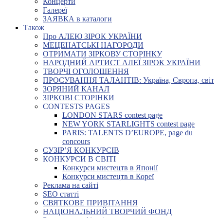
Концерти
Галереї
ЗАЯВКА в каталоги
Також
Про АЛЕЮ ЗІРОК УКРАЇНИ
МЕЦЕНАТСЬКІ НАГОРОДИ
ОТРИМАТИ ЗІРКОВУ СТОРІНКУ
НАРОДНИЙ АРТИСТ АЛЕЇ ЗІРОК УКРАЇНИ
ТВОРЧІ ОГОЛОШЕННЯ
ПРОСУВАННЯ ТАЛАНТІВ: Україна, Європа, світ
ЗОРЯНИЙ КАНАЛ
ЗІРКОВІ СТОРІНКИ
CONTESTS PAGES
LONDON STARS contest page
NEW YORK STARLIGHTS contest page
PARIS: TALENTS D’EUROPE, page du
concours
СУЗІР’Я КОНКУРСІВ
КОНКУРСИ В СВІТІ
Конкурси мистецтв в Японії
Конкурси мистецтв в Кореї
Реклама на сайті
SEO статті
СВЯТКОВЕ ПРИВІТАННЯ
НАЦІОНАЛЬНИЙ ТВОРЧИЙ ФОНД