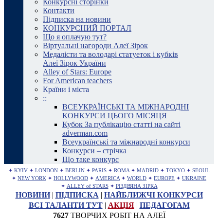
Конкурсні сторінки
Контакти
Підписка на новини
КОНКУРСНИЙ ПОРТАЛ
Що я оплачую тут?
Віртуальні нагороди Алеї Зірок
Медалісти та володарі статуеток і кубків
Алеї Зірок України
Alley of Stars: Europe
For American teachers
Країни і міста
::
ВСЕУКРАЇНСЬКІ ТА МІЖНАРОДНІ
КОНКУРСИ ЦЬОГО МІСЯЦЯ
Кубок За публікацію статті на сайті
adverman.com
Всеукраїнські та міжнародні конкурси
Конкурси – стрічка
Що таке конкурс
✦
KYIV
✦
LONDON
✦
BERLIN
✦
PARIS
✦
ROMA
✦
MADRID
✦
TOKYO
✦
SEOUL
✦
NEW YORK
✦
HOLLYWOOD
✦
AMERICA
✦
WORLD
✦
EUROPE
✦
UKRAINE
✦
ALLEY of STARS
✦
РІЗДВЯНА ЗІРКА
НОВИНИ
|
ПІДПИСКА
|
НАЙБЛИЖЧІ КОНКУРСИ
ВСІ ТАЛАНТИ ТУТ
|
АКЦІЯ
|
ПЕДАГОГАМ
7627
ТВОРЧИХ РОБІТ НА АЛЕЇ