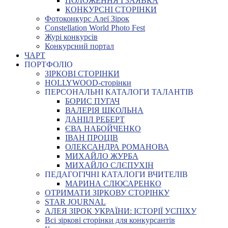
ПОЛОЖЕННЯ І ЗАЯВКА
КОНКУРСНІ СТОРІНКИ
Фотоконкурс Алеї Зірок
Constellation World Photo Fest
Журі конкурсів
Конкурсний портал
ЧАРТ
ПОРТФОЛІО
ЗІРКОВІ СТОРІНКИ
HOLLYWOOD-сторінки
ПЕРСОНАЛЬНІ КАТАЛОГИ ТАЛАНТІВ
БОРИС ПУГАЧ
ВАЛЕРІЯ ШКОЛЬНА
ДАНІІЛ РЕБЕРТ
ЄВА НАБОЙЧЕНКО
ІВАН ПРОЦІВ
ОЛЕКСАНДРА РОМАНОВА
МИХАЙЛО ЖУРБА
МИХАЙЛО СЛЄПУХІН
ПЕДАГОГІЧНІ КАТАЛОГИ ВЧИТЕЛІВ
МАРИНА СЛЮСАРЕНКО
ОТРИМАТИ ЗІРКОВУ СТОРІНКУ
STAR JOURNAL
АЛЕЯ ЗІРОК УКРАЇНИ: ІСТОРІЇ УСПІХУ
Всі зіркові сторінки для конкурсантів