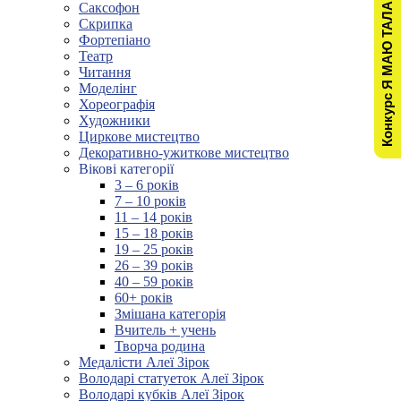
Конкурс Я МАЮ ТАЛАНТ!
Саксофон
Скрипка
Фортепіано
Театр
Читання
Моделінг
Хореографія
Художники
Циркове мистецтво
Декоративно-ужиткове мистецтво
Вікові категорії
3 – 6 років
7 – 10 років
11 – 14 років
15 – 18 років
19 – 25 років
26 – 39 років
40 – 59 років
60+ років
Змішана категорія
Вчитель + учень
Творча родина
Медалісти Алеї Зірок
Володарі статуеток Алеї Зірок
Володарі кубків Алеї Зірок