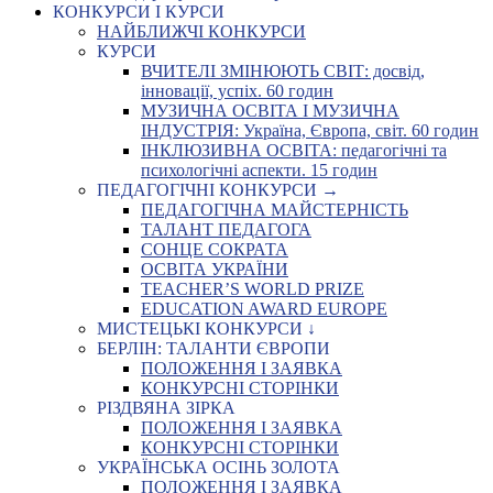
КОНКУРСИ І КУРСИ
НАЙБЛИЖЧІ КОНКУРСИ
КУРСИ
ВЧИТЕЛІ ЗМІНЮЮТЬ СВІТ: досвід,
інновації, успіх. 60 годин
МУЗИЧНА ОСВІТА І МУЗИЧНА
ІНДУСТРІЯ: Україна, Європа, світ. 60 годин
ІНКЛЮЗИВНА ОСВІТА: педагогічні та
психологічні аспекти. 15 годин
ПЕДАГОГІЧНІ КОНКУРСИ →
ПЕДАГОГІЧНА МАЙСТЕРНІСТЬ
ТАЛАНТ ПЕДАГОГА
СОНЦЕ СОКРАТА
ОСВІТА УКРАЇНИ
TEACHER’S WORLD PRIZE
EDUCATION AWARD EUROPE
МИСТЕЦЬКІ КОНКУРСИ ↓
БЕРЛІН: ТАЛАНТИ ЄВРОПИ
ПОЛОЖЕННЯ І ЗАЯВКА
КОНКУРСНІ СТОРІНКИ
РІЗДВЯНА ЗІРКА
ПОЛОЖЕННЯ І ЗАЯВКА
КОНКУРСНІ СТОРІНКИ
УКРАЇНСЬКА ОСІНЬ ЗОЛОТА
ПОЛОЖЕННЯ І ЗАЯВКА