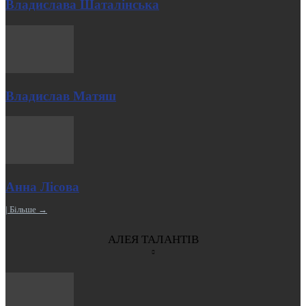
Владислава Шаталінська
Владислав Матяш
Анна Лісова
| Більше →
АЛЕЯ ТАЛАНТІВ