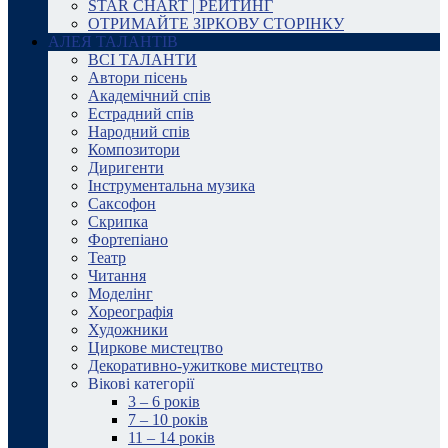
STAR CHART | РЕЙТИНГ
ОТРИМАЙТЕ ЗІРКОВУ СТОРІНКУ
АЛЕЯ ТАЛАНТІВ
ВСІ ТАЛАНТИ
Автори пісень
Академічний спів
Естрадний спів
Народний спів
Композитори
Диригенти
Інструментальна музика
Саксофон
Скрипка
Фортепіано
Театр
Читання
Моделінг
Хореографія
Художники
Циркове мистецтво
Декоративно-ужиткове мистецтво
Вікові категорії
3 – 6 років
7 – 10 років
11 – 14 років