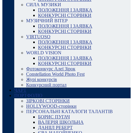
СИЛА МУЗИКИ
ПОЛОЖЕННЯ І ЗАЯВКА
КОНКУРСНІ СТОРІНКИ
МУЗИЧНИЙ ВІТЕР
ПОЛОЖЕННЯ І ЗАЯВКА
КОНКУРСНІ СТОРІНКИ
VIRTUOSO
ПОЛОЖЕННЯ І ЗАЯВКА
КОНКУРСНІ СТОРІНКИ
WORLD VISION
ПОЛОЖЕННЯ І ЗАЯВКА
КОНКУРСНІ СТОРІНКИ
Фотоконкурс Алеї Зірок
Constellation World Photo Fest
Журі конкурсів
Конкурсний портал
ЧАРТ
ПОРТФОЛІО
ЗІРКОВІ СТОРІНКИ
HOLLYWOOD-сторінки
ПЕРСОНАЛЬНІ КАТАЛОГИ ТАЛАНТІВ
БОРИС ПУГАЧ
ВАЛЕРІЯ ШКОЛЬНА
ДАНІІЛ РЕБЕРТ
ЄВА НАБОЙЧЕНКО