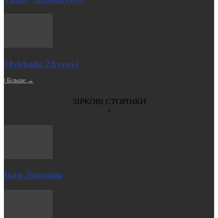
Mykhailo Zhyrnyi
| Більше →
ЗІРКОВІ СТОРІНКИ
Іван Липовик