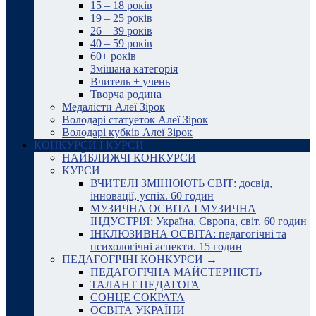
15 – 18 років
19 – 25 років
26 – 39 років
40 – 59 років
60+ років
Змішана категорія
Вчитель + учень
Творча родина
Медалісти Алеї Зірок
Володарі статуеток Алеї Зірок
Володарі кубків Алеї Зірок
КОНКУРСИ І КУРСИ
НАЙБЛИЖЧІ КОНКУРСИ
КУРСИ
ВЧИТЕЛІ ЗМІНЮЮТЬ СВІТ: досвід,
інновації, успіх. 60 годин
МУЗИЧНА ОСВІТА І МУЗИЧНА
ІНДУСТРІЯ: Україна, Європа, світ. 60 годин
ІНКЛЮЗИВНА ОСВІТА: педагогічні та
психологічні аспекти. 15 годин
ПЕДАГОГІЧНІ КОНКУРСИ →
ПЕДАГОГІЧНА МАЙСТЕРНІСТЬ
ТАЛАНТ ПЕДАГОГА
СОНЦЕ СОКРАТА
ОСВІТА УКРАЇНИ