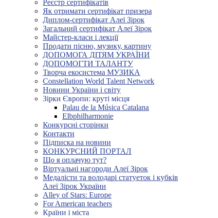
Реєстр сертифікатів
Як отримати сертифікат призера
Диплом-сертифікат Алеї Зірок
Загальний сертифікат Алеї Зірок
Майстер-класи і лекції
Продати пісню, музику, картину
ДОПОМОГА ДІТЯМ УКРАЇНИ
ДОПОМОГТИ ТАЛАНТУ
Творча екосистема МУЗИКА
Constellation World Talent Network
Новини України і світу
Зірки Європи: круті місця
Palau de la Música Catalana
Elbphilharmonie
Конкурсні сторінки
Контакти
Підписка на новини
КОНКУРСНИЙ ПОРТАЛ
Що я оплачую тут?
Віртуальні нагороди Алеї Зірок
Медалісти та володарі статуеток і кубків
Алеї Зірок України
Alley of Stars: Europe
For American teachers
Країни і міста