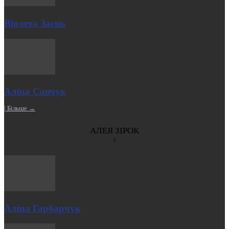
Віолета Заєць
Аліна Савчук
| Більше →
АЛЕЯ ЗІРОК
Аліна Гарбарчук