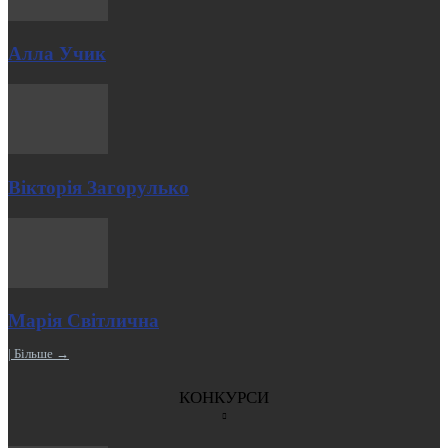
Алла Учик
Вікторія Загорулько
Марія Світлична
| Більше →
КОНКУРСИ