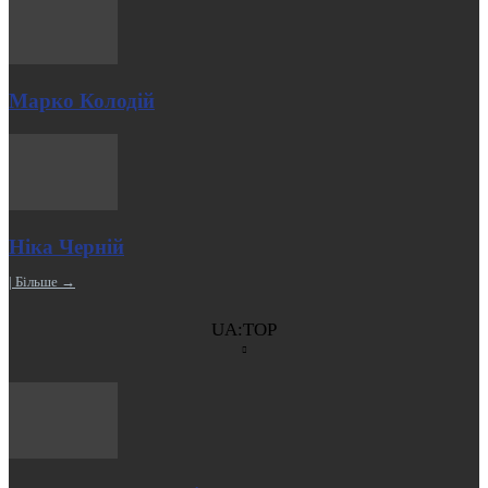
Марко Колодій
Ніка Черній
| Більше →
UA:TOP