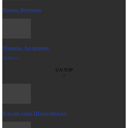
Ярина Фегецин
Марина Андряник
| Більше →
UA:TOP
Владислава Шаталінська