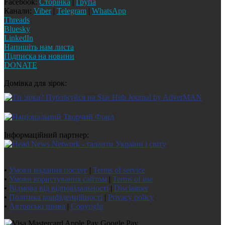
Facebook:
Сторінка
|
Група
Канали:
Viber
|
Telegram
|
WhatsApp
Threads
Bluesky
LinkedIn
Напишіть нам листа
Підписка на новини
DONATE
Домівка для зірок:
Інформаційний партнер:
•
Умови надання послуг
|
Terms of service
•
Умови користування сайтом
|
Terms of use
•
Відмова від відповідальності
|
Disclaimer
•
Політика конфіденційності
|
Privacy policy
•
Авторські права
|
Copyright