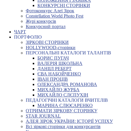
ПОЛОЖЕННЯ І ЗАЯВКА
КОНКУРСНІ СТОРІНКИ
Фотоконкурс Алеї Зірок
Constellation World Photo Fest
Журі конкурсів
Конкурсний портал
ЧАРТ
ПОРТФОЛІО
ЗІРКОВІ СТОРІНКИ
HOLLYWOOD-сторінки
ПЕРСОНАЛЬНІ КАТАЛОГИ ТАЛАНТІВ
БОРИС ПУГАЧ
ВАЛЕРІЯ ШКОЛЬНА
ДАНІІЛ РЕБЕРТ
ЄВА НАБОЙЧЕНКО
ІВАН ПРОЦІВ
ОЛЕКСАНДРА РОМАНОВА
МИХАЙЛО ЖУРБА
МИХАЙЛО СЛЄПУХІН
ПЕДАГОГІЧНІ КАТАЛОГИ ВЧИТЕЛІВ
МАРИНА СЛЮСАРЕНКО
ОТРИМАТИ ЗІРКОВУ СТОРІНКУ
STAR JOURNAL
АЛЕЯ ЗІРОК УКРАЇНИ: ІСТОРІЇ УСПІХУ
Всі зіркові сторінки для конкурсантів