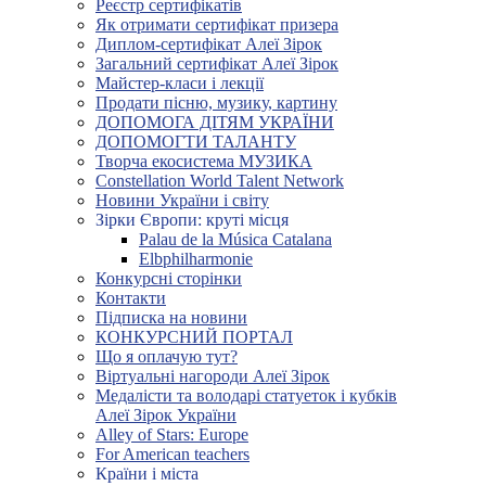
Реєстр сертифікатів
Як отримати сертифікат призера
Диплом-сертифікат Алеї Зірок
Загальний сертифікат Алеї Зірок
Майстер-класи і лекції
Продати пісню, музику, картину
ДОПОМОГА ДІТЯМ УКРАЇНИ
ДОПОМОГТИ ТАЛАНТУ
Творча екосистема МУЗИКА
Constellation World Talent Network
Новини України і світу
Зірки Європи: круті місця
Palau de la Música Catalana
Elbphilharmonie
Конкурсні сторінки
Контакти
Підписка на новини
КОНКУРСНИЙ ПОРТАЛ
Що я оплачую тут?
Віртуальні нагороди Алеї Зірок
Медалісти та володарі статуеток і кубків
Алеї Зірок України
Alley of Stars: Europe
For American teachers
Країни і міста