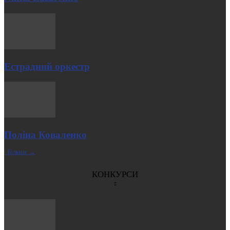
Естрадний оркестр
Поліна Коваленко
| Більше →
КОНКУРСИ