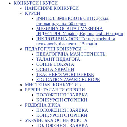
КОНКУРСИ І КУРСИ
НАЙБЛИЖЧІ КОНКУРСИ
КУРСИ
ВЧИТЕЛІ ЗМІНЮЮТЬ СВІТ: досвід,
інновації, успіх. 60 годин
МУЗИЧНА ОСВІТА І МУЗИЧНА
ІНДУСТРІЯ: Україна, Європа, світ. 60 годин
ІНКЛЮЗИВНА ОСВІТА: педагогічні та
психологічні аспекти. 15 годин
ПЕДАГОГІЧНІ КОНКУРСИ →
ПЕДАГОГІЧНА МАЙСТЕРНІСТЬ
ТАЛАНТ ПЕДАГОГА
СОНЦЕ СОКРАТА
ОСВІТА УКРАЇНИ
TEACHER’S WORLD PRIZE
EDUCATION AWARD EUROPE
МИСТЕЦЬКІ КОНКУРСИ ↓
БЕРЛІН: ТАЛАНТИ ЄВРОПИ
ПОЛОЖЕННЯ І ЗАЯВКА
КОНКУРСНІ СТОРІНКИ
РІЗДВЯНА ЗІРКА
ПОЛОЖЕННЯ І ЗАЯВКА
КОНКУРСНІ СТОРІНКИ
УКРАЇНСЬКА ОСІНЬ ЗОЛОТА
ПОЛОЖЕННЯ І ЗАЯВКА