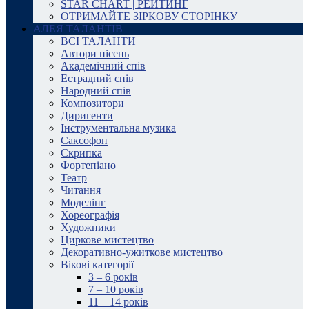
STAR CHART | РЕЙТИНГ
ОТРИМАЙТЕ ЗІРКОВУ СТОРІНКУ
АЛЕЯ ТАЛАНТІВ
ВСІ ТАЛАНТИ
Автори пісень
Академічний спів
Естрадний спів
Народний спів
Композитори
Диригенти
Інструментальна музика
Саксофон
Скрипка
Фортепіано
Театр
Читання
Моделінг
Хореографія
Художники
Циркове мистецтво
Декоративно-ужиткове мистецтво
Вікові категорії
3 – 6 років
7 – 10 років
11 – 14 років