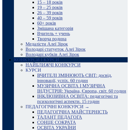
15 – 18 років
19 – 25 років
26 – 39 років
40 – 59 років
60+ років
Змішана категорія
Вчитель + учень
Творча родина
Медалісти Алеї Зірок
Володарі статуеток Алеї Зірок
Володарі кубків Алеї Зірок
КОНКУРСИ І КУРСИ
НАЙБЛИЖЧІ КОНКУРСИ
КУРСИ
ВЧИТЕЛІ ЗМІНЮЮТЬ СВІТ: досвід,
інновації, успіх. 60 годин
МУЗИЧНА ОСВІТА І МУЗИЧНА
ІНДУСТРІЯ: Україна, Європа, світ. 60 годин
ІНКЛЮЗИВНА ОСВІТА: педагогічні та
психологічні аспекти. 15 годин
ПЕДАГОГІЧНІ КОНКУРСИ →
ПЕДАГОГІЧНА МАЙСТЕРНІСТЬ
ТАЛАНТ ПЕДАГОГА
СОНЦЕ СОКРАТА
ОСВІТА УКРАЇНИ