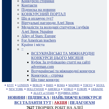
Конкурсні сторінки
Контакти
Підписка на новини
КОНКУРСНИЙ ПОРТАЛ
Що я оплачую тут?
Віртуальні нагороди Алеї Зірок
Медалісти та володарі статуеток і кубків
Алеї Зірок України
Alley of Stars: Europe
For American teachers
Країни і міста
::
ВСЕУКРАЇНСЬКІ ТА МІЖНАРОДНІ
КОНКУРСИ ЦЬОГО МІСЯЦЯ
Кубок За публікацію статті на сайті
adverman.com
Всеукраїнські та міжнародні конкурси
Конкурси – стрічка
Що таке конкурс
✦
KYIV
✦
LONDON
✦
BERLIN
✦
PARIS
✦
ROMA
✦
MADRID
✦
TOKYO
✦
SEOUL
✦
NEW YORK
✦
HOLLYWOOD
✦
AMERICA
✦
WORLD
✦
EUROPE
✦
UKRAINE
✦
ALLEY of STARS
✦
РІЗДВЯНА ЗІРКА
НОВИНИ
|
ПІДПИСКА
|
НАЙБЛИЖЧІ КОНКУРСИ
ВСІ ТАЛАНТИ ТУТ
|
АКЦІЯ
|
ПЕДАГОГАМ
7627
ТВОРЧИХ РОБІТ НА АЛЕЇ