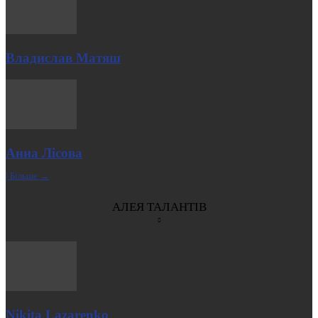
Владислав Матяш
Анна Лісова
| Більше →
АЛЕЯ ТАЛАНТІВ
Nikita Lazarenko