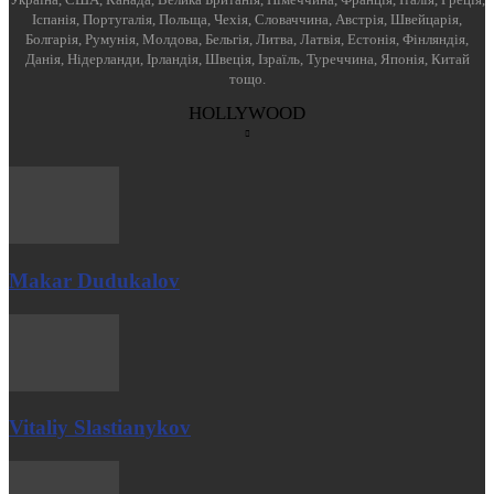
Іспанія, Португалія, Польща, Чехія, Словаччина, Австрія, Швейцарія,
Болгарія, Румунія, Молдова, Бельгія, Литва, Латвія, Естонія, Фінляндія,
Данія, Нідерланди, Ірландія, Швеція, Ізраїль, Туреччина, Японія, Китай
тощо.
HOLLYWOOD
Makar Dudukalov
Vitaliy Slastianykov