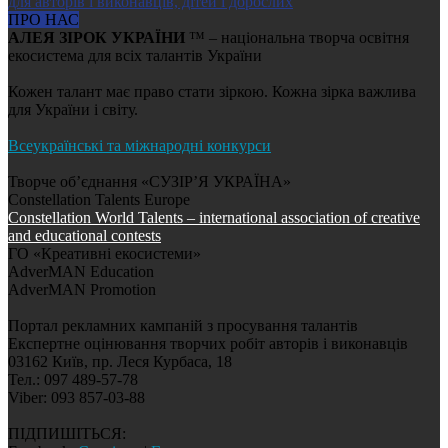
ПРО НАС
АЛЕЯ ЗІРОК УКРАЇНИ
™ – національна творча освітня
екосистема для всіх талантів України
Кожен талант має право стати зіркою. Кожна зірка важлива
для України і світу.
Всеукраїнські та міжнародні конкурси
Творче об’єднання «СУЗІР’Я УКРАЇНА»
Constellation Talents Europe
Constellation World Talents – international association of creative
and educational contests
ГО «Креативні екосистеми»
AdverMAN Education
AdverMAN Promotion
Портал рекламних кампаній з просування талантів
Експертне оцінювання творчих робіт авторів і виконавців
03162 Київ, пр. Леся Курбаса, 18
Тел.: 097 489-57-78
Viber: 093 857-03-88
ПІДПИШІТЬСЯ: