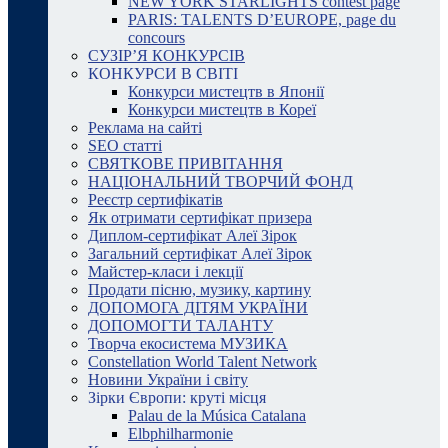
NEW YORK STARLIGHTS contest page
PARIS: TALENTS D’EUROPE, page du
concours
СУЗІР’Я КОНКУРСІВ
КОНКУРСИ В СВІТІ
Конкурси мистецтв в Японії
Конкурси мистецтв в Кореї
Реклама на сайті
SEO статті
СВЯТКОВЕ ПРИВІТАННЯ
НАЦІОНАЛЬНИЙ ТВОРЧИЙ ФОНД
Реєстр сертифікатів
Як отримати сертифікат призера
Диплом-сертифікат Алеї Зірок
Загальний сертифікат Алеї Зірок
Майстер-класи і лекції
Продати пісню, музику, картину
ДОПОМОГА ДІТЯМ УКРАЇНИ
ДОПОМОГТИ ТАЛАНТУ
Творча екосистема МУЗИКА
Constellation World Talent Network
Новини України і світу
Зірки Європи: круті місця
Palau de la Música Catalana
Elbphilharmonie