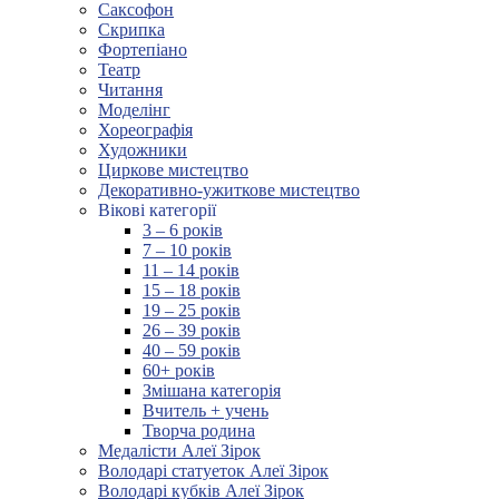
Саксофон
Скрипка
Фортепіано
Театр
Читання
Моделінг
Хореографія
Художники
Циркове мистецтво
Декоративно-ужиткове мистецтво
Вікові категорії
3 – 6 років
7 – 10 років
11 – 14 років
15 – 18 років
19 – 25 років
26 – 39 років
40 – 59 років
60+ років
Змішана категорія
Вчитель + учень
Творча родина
Медалісти Алеї Зірок
Володарі статуеток Алеї Зірок
Володарі кубків Алеї Зірок