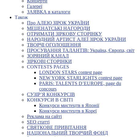
Концерти
Галереї
ЗАЯВКА в каталоги
Також
Про АЛЕЮ ЗІРОК УКРАЇНИ
МЕЦЕНАТСЬКІ НАГОРОДИ
ОТРИМАТИ ЗІРКОВУ СТОРІНКУ
НАРОДНИЙ АРТИСТ АЛЕЇ ЗІРОК УКРАЇНИ
ТВОРЧІ ОГОЛОШЕННЯ
ПРОСУВАННЯ ТАЛАНТІВ: Україна, Європа, світ
ЗОРЯНИЙ КАНАЛ
ЗІРКОВІ СТОРІНКИ
CONTESTS PAGES
LONDON STARS contest page
NEW YORK STARLIGHTS contest page
PARIS: TALENTS D’EUROPE, page du
concours
СУЗІР’Я КОНКУРСІВ
КОНКУРСИ В СВІТІ
Конкурси мистецтв в Японії
Конкурси мистецтв в Кореї
Реклама на сайті
SEO статті
СВЯТКОВЕ ПРИВІТАННЯ
НАЦІОНАЛЬНИЙ ТВОРЧИЙ ФОНД