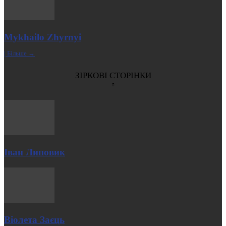
Mykhailo Zhyrnyi
| Більше →
ЗІРКОВІ СТОРІНКИ
Іван Липовик
Віолета Заєць