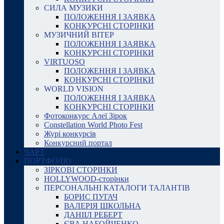
СИЛА МУЗИКИ
ПОЛОЖЕННЯ І ЗАЯВКА
КОНКУРСНІ СТОРІНКИ
МУЗИЧНИЙ ВІТЕР
ПОЛОЖЕННЯ І ЗАЯВКА
КОНКУРСНІ СТОРІНКИ
VIRTUOSO
ПОЛОЖЕННЯ І ЗАЯВКА
КОНКУРСНІ СТОРІНКИ
WORLD VISION
ПОЛОЖЕННЯ І ЗАЯВКА
КОНКУРСНІ СТОРІНКИ
Фотоконкурс Алеї Зірок
Constellation World Photo Fest
Журі конкурсів
Конкурсний портал
ЧАРТ
ПОРТФОЛІО
ЗІРКОВІ СТОРІНКИ
HOLLYWOOD-сторінки
ПЕРСОНАЛЬНІ КАТАЛОГИ ТАЛАНТІВ
БОРИС ПУГАЧ
ВАЛЕРІЯ ШКОЛЬНА
ДАНІІЛ РЕБЕРТ
ЄВА НАБОЙЧЕНКО