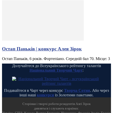
Остап Паньків | конкурс Алея Зірок
Остап Паньків, 6 років. Фортепіано. Середній бал 70. Місце: 3
Долучайтеся до Всеукраїнського рейтингу талантів
Національний Творчий Чарт
:
Подавайтеся в Чарт через конкурс
Творча Сотня
. Або через
інші наші
конкурси
із Золотими пакетами.
Cторінки і творчі роботи резидентів Алеї Зірок
дивляться і слухають в країнах:
Україна, США, Канада, Велика Британія, Німеччина, Франція, Італія, Греція,