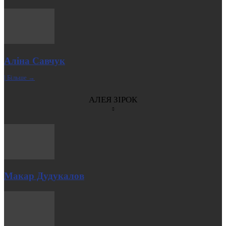
Аліна Савчук
| Більше →
АЛЕЯ ЗІРОК
Макар Дудукалов