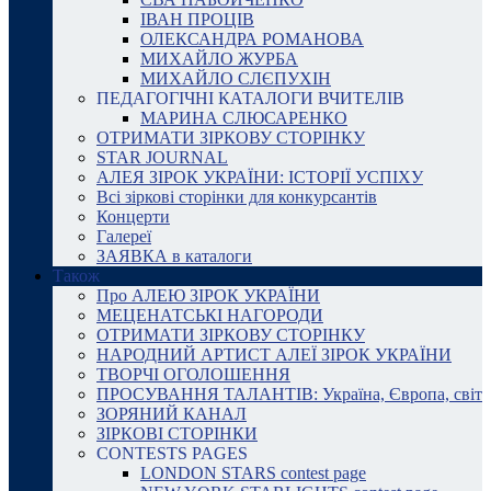
ІВАН ПРОЦІВ
ОЛЕКСАНДРА РОМАНОВА
МИХАЙЛО ЖУРБА
МИХАЙЛО СЛЄПУХІН
ПЕДАГОГІЧНІ КАТАЛОГИ ВЧИТЕЛІВ
МАРИНА СЛЮСАРЕНКО
ОТРИМАТИ ЗІРКОВУ СТОРІНКУ
STAR JOURNAL
АЛЕЯ ЗІРОК УКРАЇНИ: ІСТОРІЇ УСПІХУ
Всі зіркові сторінки для конкурсантів
Концерти
Галереї
ЗАЯВКА в каталоги
Також
Про АЛЕЮ ЗІРОК УКРАЇНИ
МЕЦЕНАТСЬКІ НАГОРОДИ
ОТРИМАТИ ЗІРКОВУ СТОРІНКУ
НАРОДНИЙ АРТИСТ АЛЕЇ ЗІРОК УКРАЇНИ
ТВОРЧІ ОГОЛОШЕННЯ
ПРОСУВАННЯ ТАЛАНТІВ: Україна, Європа, світ
ЗОРЯНИЙ КАНАЛ
ЗІРКОВІ СТОРІНКИ
CONTESTS PAGES
LONDON STARS contest page