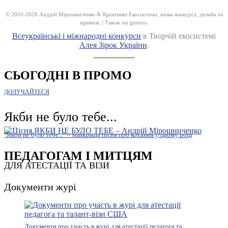
© 2010-2026 Андрій Мірошниченко & Креативні Екосистеми, назва конкурсу, дизайн та
правила. | Також sui generis.
Всеукраїнські і міжнародні конкурси
в Творчій екосистемі
Алея Зірок України
.
__________
СЬОГОДНІ В ПРОМО
ДОЛУЧАЙТЕСЯ
Якби не було тебе...
"Якби не було тебе..." – найкраща пісня про кохання у цьому році
ПЕДАГОГАМ І МИТЦЯМ
ДЛЯ АТЕСТАЦІЇ ТА ВІЗИ
Документи журі
Документи про участь в журі для атестації педагога та