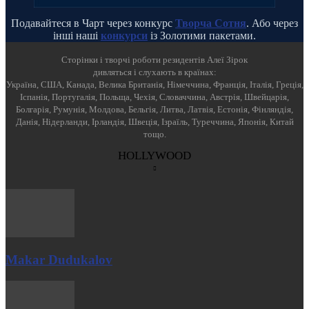
Подавайтеся в Чарт через конкурс
Творча Сотня
. Або через
інші наші
конкурси
із Золотими пакетами.
Cторінки і творчі роботи резидентів Алеї Зірок
дивляться і слухають в країнах:
Україна, США, Канада, Велика Британія, Німеччина, Франція, Італія, Греція,
Іспанія, Португалія, Польща, Чехія, Словаччина, Австрія, Швейцарія,
Болгарія, Румунія, Молдова, Бельгія, Литва, Латвія, Естонія, Фінляндія,
Данія, Нідерланди, Ірландія, Швеція, Ізраїль, Туреччина, Японія, Китай
тощо.
HOLLYWOOD
Makar Dudukalov