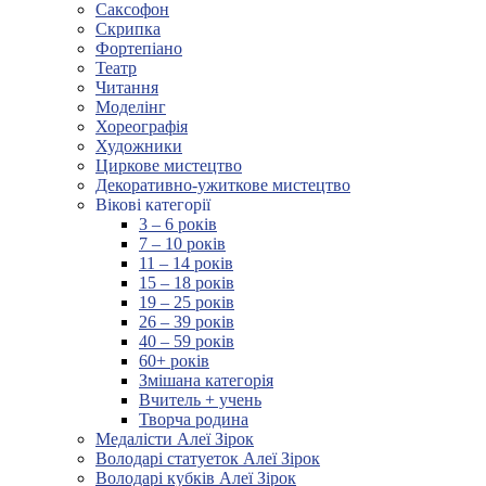
Саксофон
Скрипка
Фортепіано
Театр
Читання
Моделінг
Хореографія
Художники
Циркове мистецтво
Декоративно-ужиткове мистецтво
Вікові категорії
3 – 6 років
7 – 10 років
11 – 14 років
15 – 18 років
19 – 25 років
26 – 39 років
40 – 59 років
60+ років
Змішана категорія
Вчитель + учень
Творча родина
Медалісти Алеї Зірок
Володарі статуеток Алеї Зірок
Володарі кубків Алеї Зірок