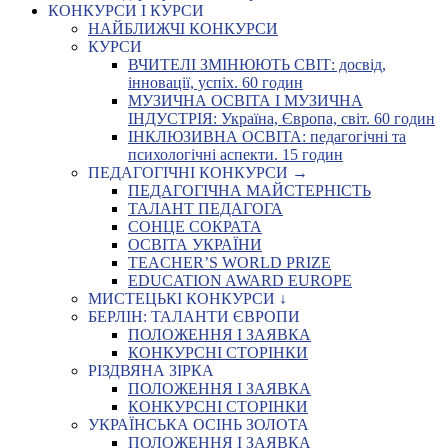
КОНКУРСИ І КУРСИ
НАЙБЛИЖЧІ КОНКУРСИ
КУРСИ
ВЧИТЕЛІ ЗМІНЮЮТЬ СВІТ: досвід,
інновації, успіх. 60 годин
МУЗИЧНА ОСВІТА І МУЗИЧНА
ІНДУСТРІЯ: Україна, Європа, світ. 60 годин
ІНКЛЮЗИВНА ОСВІТА: педагогічні та
психологічні аспекти. 15 годин
ПЕДАГОГІЧНІ КОНКУРСИ →
ПЕДАГОГІЧНА МАЙСТЕРНІСТЬ
ТАЛАНТ ПЕДАГОГА
СОНЦЕ СОКРАТА
ОСВІТА УКРАЇНИ
TEACHER’S WORLD PRIZE
EDUCATION AWARD EUROPE
МИСТЕЦЬКІ КОНКУРСИ ↓
БЕРЛІН: ТАЛАНТИ ЄВРОПИ
ПОЛОЖЕННЯ І ЗАЯВКА
КОНКУРСНІ СТОРІНКИ
РІЗДВЯНА ЗІРКА
ПОЛОЖЕННЯ І ЗАЯВКА
КОНКУРСНІ СТОРІНКИ
УКРАЇНСЬКА ОСІНЬ ЗОЛОТА
ПОЛОЖЕННЯ І ЗАЯВКА