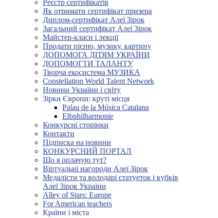
Реєстр сертифікатів
Як отримати сертифікат призера
Диплом-сертифікат Алеї Зірок
Загальний сертифікат Алеї Зірок
Майстер-класи і лекції
Продати пісню, музику, картину
ДОПОМОГА ДІТЯМ УКРАЇНИ
ДОПОМОГТИ ТАЛАНТУ
Творча екосистема МУЗИКА
Constellation World Talent Network
Новини України і світу
Зірки Європи: круті місця
Palau de la Música Catalana
Elbphilharmonie
Конкурсні сторінки
Контакти
Підписка на новини
КОНКУРСНИЙ ПОРТАЛ
Що я оплачую тут?
Віртуальні нагороди Алеї Зірок
Медалісти та володарі статуеток і кубків
Алеї Зірок України
Alley of Stars: Europe
For American teachers
Країни і міста