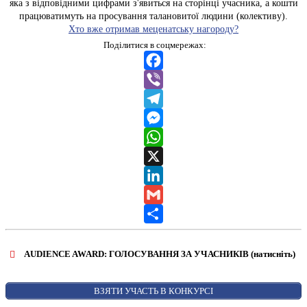
яка з відповідними цифрами з'явиться на сторінці учасника, а кошти
працюватимуть на просування талановитої людини (колективу).
Хто вже отримав меценатську нагороду?
Поділитися в соцмережах:
Facebook
Viber
Telegram
Messenger
WhatsApp
X
LinkedIn
Gmail
Share
AUDIENCE AWARD: ГОЛОСУВАННЯ ЗА УЧАСНИКІВ (натисніть)
ВІДКРИТИ ФОРМУ ДЛЯ ГОЛОСУВАННЯ
AUDIENCE AWARD
ВЗЯТИ УЧАСТЬ В КОНКУРСІ