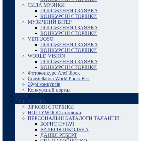
СИЛА МУЗИКИ
ПОЛОЖЕННЯ І ЗАЯВКА
КОНКУРСНІ СТОРІНКИ
МУЗИЧНИЙ ВІТЕР
ПОЛОЖЕННЯ І ЗАЯВКА
КОНКУРСНІ СТОРІНКИ
VIRTUOSO
ПОЛОЖЕННЯ І ЗАЯВКА
КОНКУРСНІ СТОРІНКИ
WORLD VISION
ПОЛОЖЕННЯ І ЗАЯВКА
КОНКУРСНІ СТОРІНКИ
Фотоконкурс Алеї Зірок
Constellation World Photo Fest
Журі конкурсів
Конкурсний портал
ЧАРТ
ПОРТФОЛІО
ЗІРКОВІ СТОРІНКИ
HOLLYWOOD-сторінки
ПЕРСОНАЛЬНІ КАТАЛОГИ ТАЛАНТІВ
БОРИС ПУГАЧ
ВАЛЕРІЯ ШКОЛЬНА
ДАНІІЛ РЕБЕРТ
ЄВА НАБОЙЧЕНКО