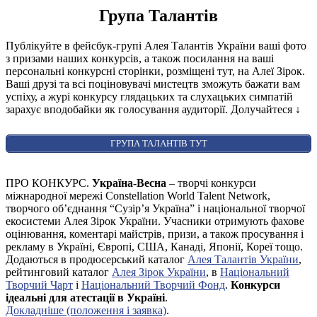
Група Талантів
Публікуйте в фейсбук-групі Алея Талантів України ваші фото
з призами наших конкурсів, а також посилання на ваші
персональні конкурсні сторінки, розміщені тут, на Алеї Зірок.
Ваші друзі та всі поціновувачі мистецтв зможуть бажати вам
успіху, а журі конкурсу глядацьких та слухацьких симпатій
зарахує вподобайки як голосування аудиторії. Долучайтеся
↓
ГРУПА ТАЛАНТІВ ТУТ
ПРО КОНКУРС.
Україна-Весна
– творчі конкурси
міжнародної мережі Constellation World Talent Network,
творчого об’єднання “Сузір’я Україна” і національної творчої
екосистеми Алея Зірок України. Учасники отримують фахове
оцінювання, коментарі майстрів, призи, а також просування і
рекламу в Україні, Європі, США, Канаді, Японії, Кореї тощо.
Додаються в продюсерський каталог
Алея Талантів України
,
рейтинговий каталог
Алея Зірок України
, в
Національний
Творчий Чарт
і
Національний Творчий Фонд
.
Конкурси
ідеальні для атестації в Україні
.
Докладніше (положення і заявка)
.