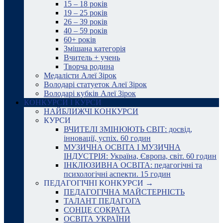
15 – 18 років
19 – 25 років
26 – 39 років
40 – 59 років
60+ років
Змішана категорія
Вчитель + учень
Творча родина
Медалісти Алеї Зірок
Володарі статуеток Алеї Зірок
Володарі кубків Алеї Зірок
КОНКУРСИ І КУРСИ
НАЙБЛИЖЧІ КОНКУРСИ
КУРСИ
ВЧИТЕЛІ ЗМІНЮЮТЬ СВІТ: досвід,
інновації, успіх. 60 годин
МУЗИЧНА ОСВІТА І МУЗИЧНА
ІНДУСТРІЯ: Україна, Європа, світ. 60 годин
ІНКЛЮЗИВНА ОСВІТА: педагогічні та
психологічні аспекти. 15 годин
ПЕДАГОГІЧНІ КОНКУРСИ →
ПЕДАГОГІЧНА МАЙСТЕРНІСТЬ
ТАЛАНТ ПЕДАГОГА
СОНЦЕ СОКРАТА
ОСВІТА УКРАЇНИ