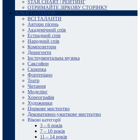
STAR CHART | РЕЙТИНГ
ОТРИМАЙТЕ ЗІРКОВУ СТОРІНКУ
АЛЕЯ ТАЛАНТІВ
ВСІ ТАЛАНТИ
Автори пісень
Академічний спів
Естрадний спів
Народний спів
Композитори
Диригенти
Інструментальна музика
Саксофон
Скрипка
Фортепіано
Театр
Читання
Моделінг
Хореографія
Художники
Циркове мистецтво
Декоративно-ужиткове мистецтво
Вікові категорії
3 – 6 років
7 – 10 років
11 – 14 років