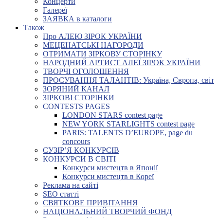
Концерти
Галереї
ЗАЯВКА в каталоги
Також
Про АЛЕЮ ЗІРОК УКРАЇНИ
МЕЦЕНАТСЬКІ НАГОРОДИ
ОТРИМАТИ ЗІРКОВУ СТОРІНКУ
НАРОДНИЙ АРТИСТ АЛЕЇ ЗІРОК УКРАЇНИ
ТВОРЧІ ОГОЛОШЕННЯ
ПРОСУВАННЯ ТАЛАНТІВ: Україна, Європа, світ
ЗОРЯНИЙ КАНАЛ
ЗІРКОВІ СТОРІНКИ
CONTESTS PAGES
LONDON STARS contest page
NEW YORK STARLIGHTS contest page
PARIS: TALENTS D’EUROPE, page du
concours
СУЗІР’Я КОНКУРСІВ
КОНКУРСИ В СВІТІ
Конкурси мистецтв в Японії
Конкурси мистецтв в Кореї
Реклама на сайті
SEO статті
СВЯТКОВЕ ПРИВІТАННЯ
НАЦІОНАЛЬНИЙ ТВОРЧИЙ ФОНД