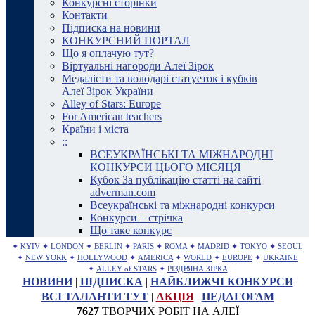
Конкурсні сторінки
Контакти
Підписка на новини
КОНКУРСНИЙ ПОРТАЛ
Що я оплачую тут?
Віртуальні нагороди Алеї Зірок
Медалісти та володарі статуеток і кубків
Алеї Зірок України
Alley of Stars: Europe
For American teachers
Країни і міста
::
ВСЕУКРАЇНСЬКІ ТА МІЖНАРОДНІ
КОНКУРСИ ЦЬОГО МІСЯЦЯ
Кубок За публікацію статті на сайті
adverman.com
Всеукраїнські та міжнародні конкурси
Конкурси – стрічка
Що таке конкурс
✦
KYIV
✦
LONDON
✦
BERLIN
✦
PARIS
✦
ROMA
✦
MADRID
✦
TOKYO
✦
SEOUL
✦
NEW YORK
✦
HOLLYWOOD
✦
AMERICA
✦
WORLD
✦
EUROPE
✦
UKRAINE
✦
ALLEY of STARS
✦
РІЗДВЯНА ЗІРКА
НОВИНИ
|
ПІДПИСКА
|
НАЙБЛИЖЧІ КОНКУРСИ
ВСІ ТАЛАНТИ ТУТ
|
АКЦІЯ
|
ПЕДАГОГАМ
7627
ТВОРЧИХ РОБІТ НА АЛЕЇ