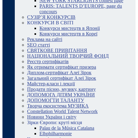
NEW YORK STARLIGHTS contest page
PARIS: TALENTS D’EUROPE, page du
concours
СУЗІР’Я КОНКУРСІВ
КОНКУРСИ В СВІТІ
Конкурси мистецтв в Японії
Конкурси мистецтв в Кореї
Реклама на сайті
SEO статті
СВЯТКОВЕ ПРИВІТАННЯ
НАЦІОНАЛЬНИЙ ТВОРЧИЙ ФОНД
Реєстр сертифікатів
Як отримати сертифікат призера
Диплом-сертифікат Алеї Зірок
Загальний сертифікат Алеї Зірок
Майстер-класи і лекції
Продати пісню, музику, картину
ДОПОМОГА ДІТЯМ УКРАЇНИ
ДОПОМОГТИ ТАЛАНТУ
Творча екосистема МУЗИКА
Constellation World Talent Network
Новини України і світу
Зірки Європи: круті місця
Palau de la Música Catalana
Elbphilharmonie