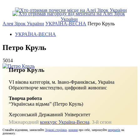
Алея Зірок України
УКРАЇНА-ВЕСНА
Петро Круль
УКРАЇНА-ВЕСНА
Петро Круль
5014
Петро Круль
VI вікова категорія, м. Івано-Франківськ, Україна
Образотворче мистецтво, цифровий живопис
Творча робота
“Українська відьма” (Петро Круль)
Херсонський Державний Університет
Міжнародний
конкурс Україна-Весна
. 3‑й сезон
Ставайте відомими, замовляйте
Зіркові сторінки
,
новини
про себе, запрошуйте
меценатів
на
допомогу.