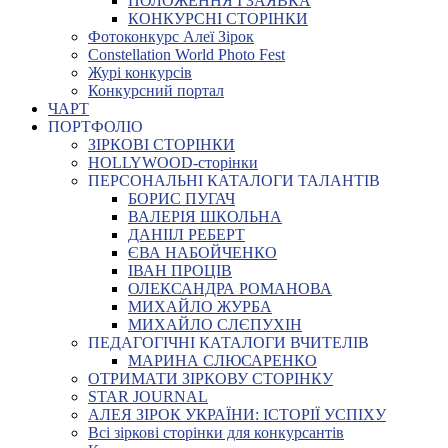
ПОЛОЖЕННЯ І ЗАЯВКА
КОНКУРСНІ СТОРІНКИ
Фотоконкурс Алеї Зірок
Constellation World Photo Fest
Журі конкурсів
Конкурсний портал
ЧАРТ
ПОРТФОЛІО
ЗІРКОВІ СТОРІНКИ
HOLLYWOOD-сторінки
ПЕРСОНАЛЬНІ КАТАЛОГИ ТАЛАНТІВ
БОРИС ПУГАЧ
ВАЛЕРІЯ ШКОЛЬНА
ДАНІІЛ РЕБЕРТ
ЄВА НАБОЙЧЕНКО
ІВАН ПРОЦІВ
ОЛЕКСАНДРА РОМАНОВА
МИХАЙЛО ЖУРБА
МИХАЙЛО СЛЄПУХІН
ПЕДАГОГІЧНІ КАТАЛОГИ ВЧИТЕЛІВ
МАРИНА СЛЮСАРЕНКО
ОТРИМАТИ ЗІРКОВУ СТОРІНКУ
STAR JOURNAL
АЛЕЯ ЗІРОК УКРАЇНИ: ІСТОРІЇ УСПІХУ
Всі зіркові сторінки для конкурсантів