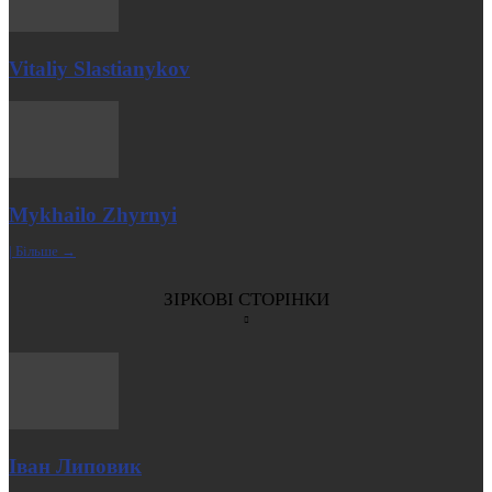
Vitaliy Slastianykov
Mykhailo Zhyrnyi
| Більше →
ЗІРКОВІ СТОРІНКИ
Іван Липовик