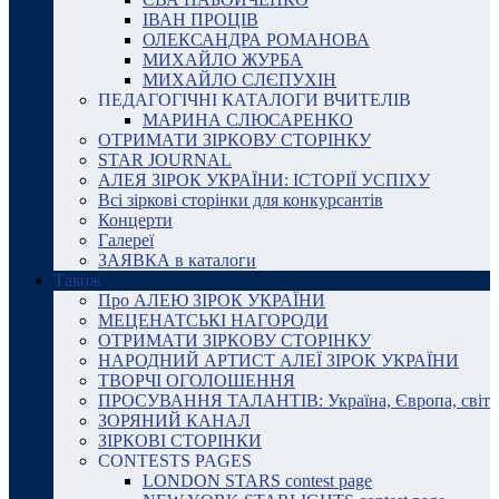
ІВАН ПРОЦІВ
ОЛЕКСАНДРА РОМАНОВА
МИХАЙЛО ЖУРБА
МИХАЙЛО СЛЄПУХІН
ПЕДАГОГІЧНІ КАТАЛОГИ ВЧИТЕЛІВ
МАРИНА СЛЮСАРЕНКО
ОТРИМАТИ ЗІРКОВУ СТОРІНКУ
STAR JOURNAL
АЛЕЯ ЗІРОК УКРАЇНИ: ІСТОРІЇ УСПІХУ
Всі зіркові сторінки для конкурсантів
Концерти
Галереї
ЗАЯВКА в каталоги
Також
Про АЛЕЮ ЗІРОК УКРАЇНИ
МЕЦЕНАТСЬКІ НАГОРОДИ
ОТРИМАТИ ЗІРКОВУ СТОРІНКУ
НАРОДНИЙ АРТИСТ АЛЕЇ ЗІРОК УКРАЇНИ
ТВОРЧІ ОГОЛОШЕННЯ
ПРОСУВАННЯ ТАЛАНТІВ: Україна, Європа, світ
ЗОРЯНИЙ КАНАЛ
ЗІРКОВІ СТОРІНКИ
CONTESTS PAGES
LONDON STARS contest page